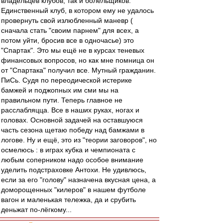
владельцев клубов, так и болельщиков.
Единственный клуб, в котором ему не удалось
провернуть свой излюбленный маневр (
сначала стать "своим парнем" для всех, а
потом уйти, бросив все в одночасье) это
"Спартак". Это мы ещё не в курсах теневых
финансовых вопросов, но как мне помница он
от "Спартака" получил все. Мутный гражданин.
ПиСь. Судя по переодической истерике
бамжей и поджопных им сми мы на
правильном пути. Теперь главное не
расслабляцца. Все в наших руках, ногах и
головах. Основной задачей на оставшуюся
часть сезона щетаю победу над бамжами в
логове. Ну и ещё, это из "теории заговоров", но
осмелюсь : в играх кубка и чемпионата с
любым соперником надо особое внимание
уделить подстраховке Антохи. Не удивлюсь,
если за его "голову" назначена вкусная цена, а
доморощенных "килеров" в нашем футболе
вагон и маленькая тележка, да и срубить
деньжат по-лёгкому...