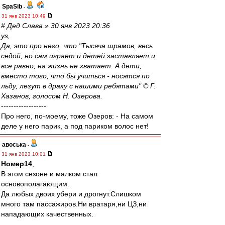
SpaSib
-
31 янв 2023 10:49
# Дед Слава » 30 янв 2023 20:36
ys,
Да, это про него, что "Тысяча шрамов, весь
седой, но сам играет и детей заставляет и
все равно, на жизнь не хватает. А дети,
вместо того, что бы учиться - носятся по
льду, лезут в драку с нашими ребятами" © Г.
Хазанов, голосом Н. Озерова.
------------------
Про него, по-моему, тоже Озеров: - На самом
деле у него парик, а под париком волос нет!
авоська
-
31 янв 2023 10:01
Номер14
,
В этом сезоне и малком стал
основополагающим.
Да любых двоих убери и дрогнут.Слишком
много там пассажиров.Ни вратаря,ни ЦЗ,ни
нападающих качественных.