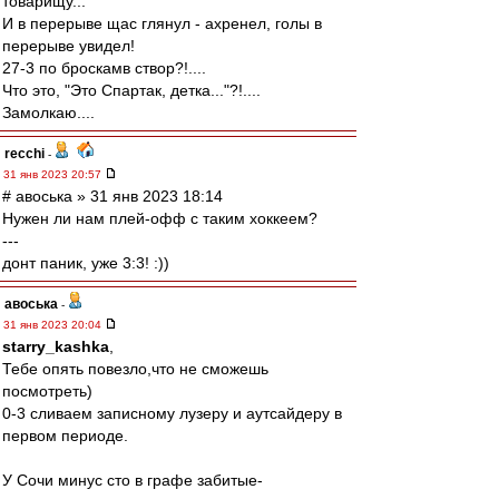
товарищу...
И в перерыве щас глянул - ахренел, голы в
перерыве увидел!
27-3 по броскамв створ?!....
Что это, "Это Спартак, детка..."?!....
Замолкаю....
recchi
-
31 янв 2023 20:57
# авоська » 31 янв 2023 18:14
Нужен ли нам плей-офф с таким хоккеем?
---
донт паник, уже 3:3! :))
авоська
-
31 янв 2023 20:04
starry_kashka
,
Тебе опять повезло,что не сможешь
посмотреть)
0-3 сливаем записному лузеру и аутсайдеру в
первом периоде.
У Сочи минус сто в графе забитые-