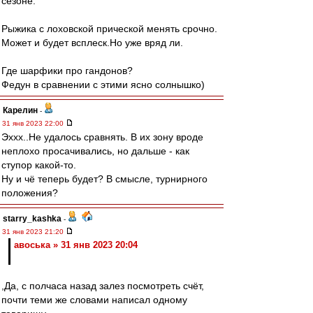
сезоне.
Рыжика с лоховской прической менять срочно.
Может и будет всплеск.Но уже вряд ли.
Где шарфики про гандонов?
Федун в сравнении с этими ясно солнышко)
Карелин
-
31 янв 2023 22:00
Эххх..Не удалось сравнять. В их зону вроде
неплохо просачивались, но дальше - как
ступор какой-то.
Ну и чё теперь будет? В смысле, турнирного
положения?
starry_kashka
-
31 янв 2023 21:20
авоська » 31 янв 2023 20:04
,Да, с полчаса назад залез посмотреть счёт,
почти теми же словами написал одному