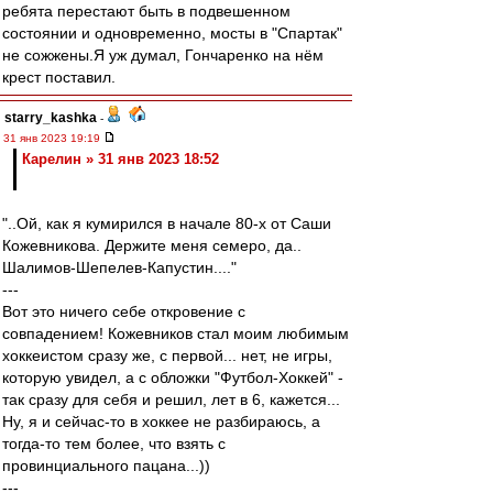
ребята перестают быть в подвешенном
состоянии и одновременно, мосты в "Спартак"
не сожжены.Я уж думал, Гончаренко на нём
крест поставил.
starry_kashka
-
31 янв 2023 19:19
Карелин » 31 янв 2023 18:52
"..Ой, как я кумирился в начале 80-х от Саши
Кожевникова. Держите меня семеро, да..
Шалимов-Шепелев-Капустин...."
---
Вот это ничего себе откровение с
совпадением! Кожевников стал моим любимым
хоккеистом сразу же, с первой... нет, не игры,
которую увидел, а с обложки "Футбол-Хоккей" -
так сразу для себя и решил, лет в 6, кажется...
Ну, я и сейчас-то в хоккее не разбираюсь, а
тогда-то тем более, что взять с
провинциального пацана...))
---