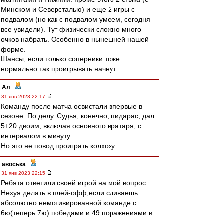
Минском и Северсталью) и еще 2 игры с
подвалом (но как с подвалом умеем, сегодня
все увидели). Тут физически сложно много
очков набрать. Особенно в нынешней нашей
форме.
Шансы, если только соперники тоже
нормально так проигрывать начнут...
Ал
-
31 янв 2023 22:17
Команду после матча освистали впервые в
сезоне. По делу. Судья, конечно, пидарас, дал
5+20 двоим, включая основного вратаря, с
интервалом в минуту.
Но это не повод проиграть колхозу.
авоська
-
31 янв 2023 22:15
Ребята ответили своей игрой на мой вопрос.
Нехуя делать в плей-офф,если сливаешь
абсолютно немотивированной команде с
6ю(теперь 7ю) победами и 49 поражениями в