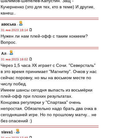
Шалимов-Шепелев-Капустин. Защ -
Кучерненко (это для тех, кто в теме) И другие,
канеш..
авоська
-
31 янв 2023 18:14
Нужен ли нам плей-офф с таким хоккеем?
Вопрос.
Ал
-
31 янв 2023 18:02
Через 1,5 часа ХК играет с Сочи. "Северсталь"
в это время принимает "Магнитку". Очков у нас
сейчас поровну, но мы на восьмом месте по
числу побед.
Имеем шансы сегодня выпасть из восьмёрки
плей-офф при плохих результатах.
Концовка регулярки у "Спартака" очень
непростая. Обязательно надо брать два очка в
сегодняшней игре. Но по прошлому матчу... не
без опасений :)
slava1
-
31 янв 2023 17:49