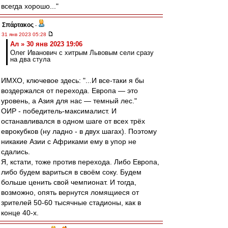
всегда хорошо..."
Σπάρτακος
-
31 янв 2023 05:28
Ал » 30 янв 2023 19:06
Олег Иванович с хитрым Львовым сели сразу
на два стула
ИМХО, ключевое здесь: "...И все-таки я бы
воздержался от перехода. Европа — это
уровень, а Азия для нас — темный лес."
ОИР - победитель-максималист. И
останавливался в одном шаге от всех трёх
еврокубков (ну ладно - в двух шагах). Поэтому
никакие Азии с Африками ему в упор не
сдались.
Я, кстати, тоже против перехода. Либо Европа,
либо будем вариться в своём соку. Будем
больше ценить свой чемпионат. И тогда,
возможно, опять вернутся ломящиеся от
зрителей 50-60 тысячные стадионы, как в
конце 40-х.