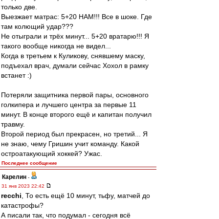
только две.
Выезжает матрас: 5+20 НАМ!!! Все в шоке. Где
там колющий удар???
Не отыграли и трёх минут... 5+20 вратарю!!! Я
такого вообще никогда не видел...
Когда в третьем к Куликову, снявшему маску,
подъехал врач, думали сейчас Хохол в рамку
встанет :)
Потеряли защитника первой пары, основного
голкипера и лучшего центра за первые 11
минут. В конце второго ещё и капитан получил
травму.
Второй период был прекрасен, но третий... Я
не знаю, чему Гришин учит команду. Какой
остроатакующий хоккей? Ужас.
Последнее сообщение
Карелин
-
31 янв 2023 22:42
recchi
, То есть ещё 10 минут, тьфу, матчей до
катастрофы?
А писали так, что подумал - сегодня всё