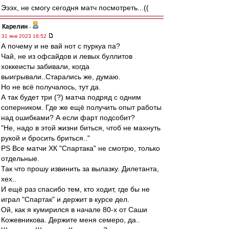
Эээх, не смогу сегодня матч посмотреть...((
Карелин
-
31 янв 2023 18:52
А почему и не вай нот с пуркуа па?
Чай, не из офсайдов и левых буллитов
хоккеисты забивали, когда
выигрывали..Старались же, думаю.
Но не всё получалось, тут да.
А так будет три (?) матча подряд с одним
соперником. Где же ещё получить опыт работы
над ошибками? А если фарт подсобит?
"Не, надо в этой жизни биться, чтоб не махнуть
рукой и бросить бриться.."
PS Все матчи ХК "Спартака" не смотрю, только
отдельные.
Так что прошу извинить за вылазку. Дилетанта,
хех..
И ещё раз спасибо тем, кто ходит, где бы не
играл "Спартак" и держит в курсе дел.
Ой, как я кумирился в начале 80-х от Саши
Кожевникова. Держите меня семеро, да..