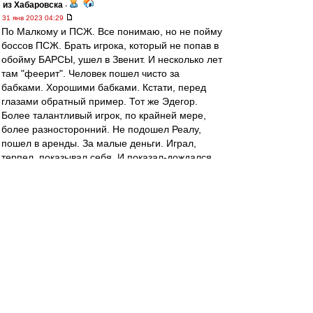
из Хабаровска
-
31 янв 2023 04:29
По Малкому и ПСЖ. Все понимаю, но не пойму
боссов ПСЖ. Брать игрока, который не попав в
обойму БАРСЫ, ушел в Звенит. И несколько лет
там "феерит". Человек пошел чисто за
бабками. Хорошими бабками. Кстати, перед
глазами обратный пример. Тот же Эдегор.
Более талантливый игрок, по крайней мере,
более разносторонний. Не подошел Реалу,
пошел в аренды. За малые деньги. Играл,
терпел, показывал себя. И показал-дождался.
А ПСЖ? Да пусть покупает этого павлина.
Денег-то немерянно. .
slava1
-
31 янв 2023 02:43
,,Моя игра в Хоккей" первые спортивные
книги,наряду с Фесуненко.
Наверное с Виннипегом приезжал
легендарный в Москву.Не помню с кем
играли,но точно не с нами. 77?