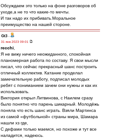
Обсуждаем это только на фоне разговоров об
уходе,а не то что какие-то мечты.
И так надо их прибивать.Моральное
преимущество на нашей стороне.
Gt3
-
31 янв 2023 09:01
recchi
,
Я не вижу ничего неожиданного, спокойная
планомерная работа по составу. Я свои мысли
писал, что сейчас прекрасный шанс построить
отличный коллектив. Катание проделал
замечательную работу, подписал молодых
ребят с пониманием зачем они нужны и как их
использовать.
Виктория открыл Литвинова, с Наилем сразу
было понятно что парень шикарный. Молодёжь
поняла что есть шанс играть. Взяли Мартинса
из самой «футбольной» страны мира, Шамара
нашли хз где,
С дефами только маемся, но похоже и тут все
наладится, надеюсь.