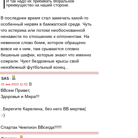
И так надо их прибивать.Моральное
преимущество на нашей стороне.
В последнее время стал замечать какой-то
особенный нервяк в бамжатской среде. Чуть
что истерика или потоки необоснованной
ненависти по отношению к оппонентам. На
невинное слово бомж, которое обращено
вовсе не к ним, там срываются словно
бешеные шафки, которые знают что именно
сожрали. Чуют бездомные крысы свой
неизбежный футбольный конец...
SAS
-
31 янв 2023 11:52
ВВсем Привет,
Здоровья и Мира!!!
..Берегите Карелина, без него ВВ мертва(
:-)
Спартак Чемпион ВВсегда!!!!!!