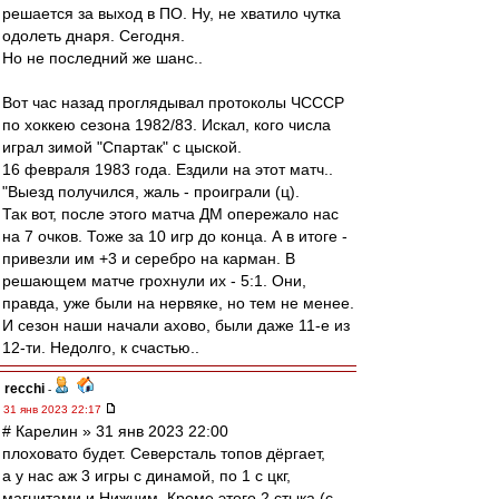
решается за выход в ПО. Ну, не хватило чутка
одолеть днаря. Сегодня.
Но не последний же шанс..
Вот час назад проглядывал протоколы ЧСССР
по хоккею сезона 1982/83. Искал, кого числа
играл зимой "Спартак" с цыской.
16 февраля 1983 года. Ездили на этот матч..
"Выезд получился, жаль - проиграли (ц).
Так вот, после этого матча ДМ опережало нас
на 7 очков. Тоже за 10 игр до конца. А в итоге -
привезли им +3 и серебро на карман. В
решающем матче грохнули их - 5:1. Они,
правда, уже были на нервяке, но тем не менее.
И сезон наши начали ахово, были даже 11-е из
12-ти. Недолго, к счастью..
recchi
-
31 янв 2023 22:17
# Карелин » 31 янв 2023 22:00
плоховато будет. Северсталь топов дёргает,
а у нас аж 3 игры с динамой, по 1 с цкг,
магнитами и Нижним. Кроме этого 2 стыка (с