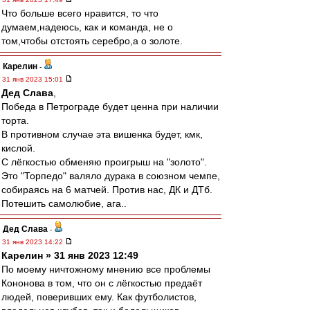
Что больше всего нравится, то что
думаем,надеюсь, как и команда, не о
том,чтобы отстоять серебро,а о золоте.
Карелин
-
31 янв 2023 15:01
Дед Слава
,
Победа в Петрограде будет ценна при наличии
торта.
В противном случае эта вишенка будет, кмк,
кислой.
С лёгкостью обменяю проигрыш на "золото".
Это "Торпедо" валяло дурака в союзном чемпе,
собираясь на 6 матчей. Против нас, ДК и ДТб.
Потешить самолюбие, ага..
Дед Слава
-
31 янв 2023 14:22
Карелин » 31 янв 2023 12:49
По моему ничтожному мнению все проблемы
Кононова в том, что он с лёгкостью предаёт
людей, поверивших ему. Как футболистов,