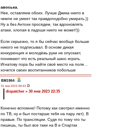
авоська
,
Нее, оставляем обоих. Лучше Джика никто в
чемпе не умеет так правдоподобно умирать.))
Ну а без Антохи просядем, так вдохновлять
атаки, хлопая в ладоши никто не может!))
Если серьезно, то я бы сейчас вообще больше
никого не подписывал. В основе дикая
конкуренция и молодёжь руки не опускает,
понимают что есть реальный шанс играть.
Игнатову пора бы найти своё место на поле…
хочется своих воспитанников побольше
BM1964
-
31 янв 2023 08:43
dispatcher » 30 янв 2023 22:35
Конечно вспомню! Потому как смотрел именно
по ТВ, ну и был постарше тебя на пару лет). В
правые. По трансляции. Судя по тому что ты
пишешь, ты был все таки на В и Спартак