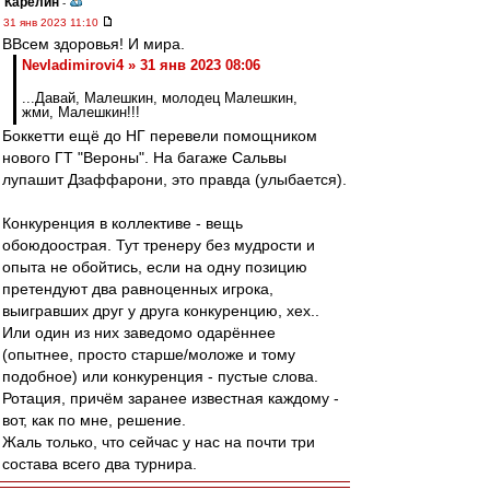
Карелин
-
31 янв 2023 11:10
ВВсем здоровья! И мира.
Nevladimirovi4 » 31 янв 2023 08:06
...Давай, Малешкин, молодец Малешкин,
жми, Малешкин!!!
Боккетти ещё до НГ перевели помощником
нового ГТ "Вероны". На багаже Сальвы
лупашит Дзаффарони, это правда (улыбается).
Конкуренция в коллективе - вещь
обоюдоострая. Тут тренеру без мудрости и
опыта не обойтись, если на одну позицию
претендуют два равноценных игрока,
выигравших друг у друга конкуренцию, хех..
Или один из них заведомо одарённее
(опытнее, просто старше/моложе и тому
подобное) или конкуренция - пустые слова.
Ротация, причём заранее известная каждому -
вот, как по мне, решение.
Жаль только, что сейчас у нас на почти три
состава всего два турнира.