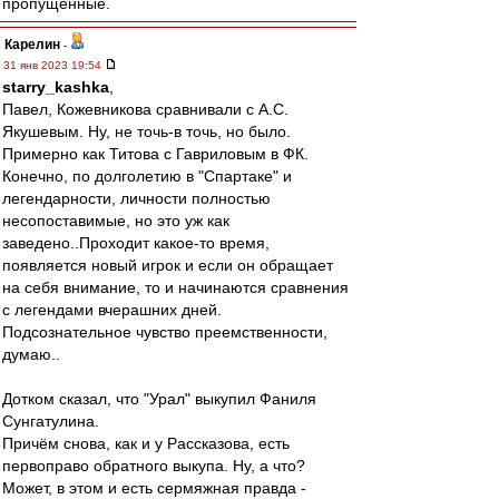
пропущенные.
Карелин
-
31 янв 2023 19:54
starry_kashka
,
Павел, Кожевникова сравнивали с А.С.
Якушевым. Ну, не точь-в точь, но было.
Примерно как Титова с Гавриловым в ФК.
Конечно, по долголетию в "Спартаке" и
легендарности, личности полностью
несопоставимые, но это уж как
заведено..Проходит какое-то время,
появляется новый игрок и если он обращает
на себя внимание, то и начинаются сравнения
с легендами вчерашних дней.
Подсознательное чувство преемственности,
думаю..
Дотком сказал, что "Урал" выкупил Фаниля
Сунгатулина.
Причём снова, как и у Рассказова, есть
первоправо обратного выкупа. Ну, а что?
Может, в этом и есть сермяжная правда -