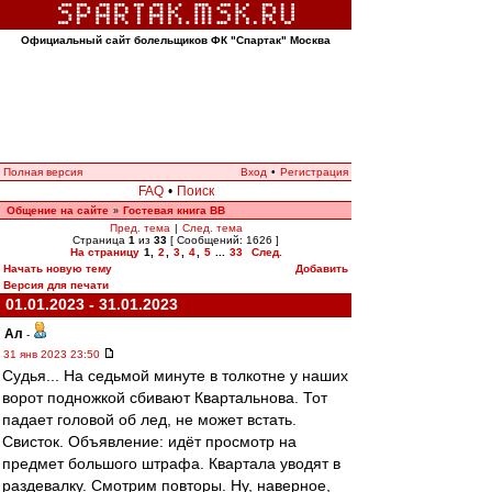
Официальный сайт болельщиков ФК "Спартак" Москва
Полная версия
Вход
•
Регистрация
FAQ
•
Поиск
Общение на сайте
Гостевая книга ВВ
»
Пред. тема
|
След. тема
Страница
1
из
33
[ Сообщений: 1626 ]
На страницу
1
,
2
,
3
,
4
,
5
...
33
След.
Начать новую тему
Добавить
Версия для печати
01.01.2023 - 31.01.2023
Ал
-
31 янв 2023 23:50
Судья... На седьмой минуте в толкотне у наших
ворот подножкой сбивают Квартальнова. Тот
падает головой об лед, не может встать.
Свисток. Объявление: идёт просмотр на
предмет большого штрафа. Квартала уводят в
раздевалку. Смотрим повторы. Ну, наверное,