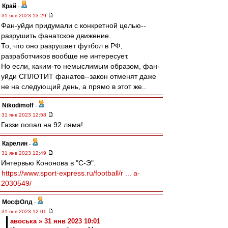
Край
-
31 янв 2023 13:29
Фан-уйди придумали с конкретной целью--
разрушить фанатское движение.
То, что оно разрушает футбол в РФ,
разработчиков вообще не интересует.
Но если, каким-то немыслимым образом, фан-
уйди СПЛОТИТ фанатов--закон отменят даже
не на следующий день, а прямо в этот же..
Nikodimoff
-
31 янв 2023 12:58
Газзи попал на 92 ляма!
Карелин
-
31 янв 2023 12:49
Интервью Кононова в "С-Э".
https://www.sport-express.ru/football/r ... a-
2030549/
МосфОлд
-
31 янв 2023 12:01
авоська » 31 янв 2023 10:01