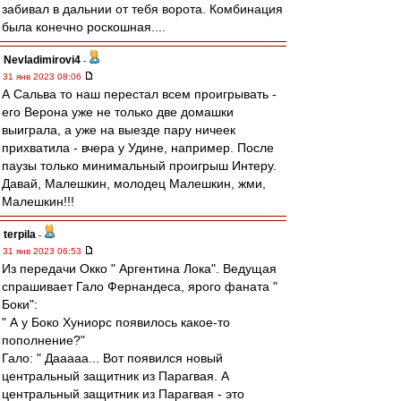
забивал в дальнии от тебя ворота. Комбинация
была конечно роскошная....
Nevladimirovi4
-
31 янв 2023 08:06
А Сальва то наш перестал всем проигрывать -
его Верона уже не только две домашки
выиграла, а уже на выезде пару ничеек
прихватила - вчера у Удине, например. После
паузы только минимальный проигрыш Интеру.
Давай, Малешкин, молодец Малешкин, жми,
Малешкин!!!
terpila
-
31 янв 2023 06:53
Из передачи Окко " Аргентина Лока". Ведущая
спрашивает Гало Фернандеса, ярого фаната "
Боки":
" А у Боко Хуниорс появилось какое-то
пополнение?"
Гало: " Дааааа... Вот появился новый
центральный защитник из Парагвая. А
центральный защитник из Парагвая - это