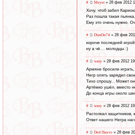
#
Meyer
» 28 фев 2012 1
Хочу, чтоб забил Кариок
Раз пошла такая пьянка, 
Ему это очень нужно. Оч
#
DimOn74
» 28 фев 201
короче последней игрой
ну а чё.... молодцы :)
#
wasy
» 28 фев 2012 19
Армяне бросили играть,
Негр опять зарядил сво
Тихо спрошу... Может он и
Артёмко ушёл, вместо н
До конца игры около шес
#
wasy
» 28 фев 2012 19
Растолкал защитников, к
Ответ нашего Негра нагл
#
Ded Пихто
» 28 фев 20