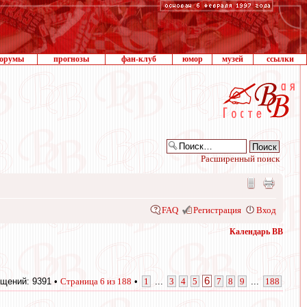
орумы
прогнозы
фан-клуб
юмор
музей
ссылки
Расширенный поиск
FAQ
Регистрация
Вход
Календарь ВВ
6
щений: 9391 •
Страница
6
из
188
•
1
...
3
4
5
7
8
9
...
188