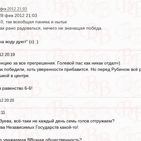
 фев 2012 21:03
28 фев 2012 21:03
0, так всеобщая паника и нытье
так рано радоваться, ничего не значащая победа.
а воду дуют" (с) :)
12 20:19
енцию за все прегрешения. Голевой пас как никак отдал=)
ак победили, хоть уверенности прибавится. Но перед Рубином всё 
кой в центре.
в равенство 6-6!
12 20:20
:11
Зуева, всё-таки не каждый день семь голов отгружаем?
ва Независимых Государств какой-то!
не уважаемая ВВшная общественность?