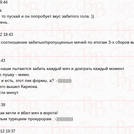
9:44
а.
то пускай и он попробует вкус забитого гола. ))
ень..
2 19:43
 соотношение забитых/пропущенных мячей по итогам 3-х сборов вы
:43
 наши пытаются забить каждый мяч и доиграть каждый момент.
ю пушку - мимо.
 есть, этот пик формы, а? :-)))))))))
его вышел Кариока.
ти минут.
:39
ак кегли и вбил мяч в ворота!
ым турецким прокурорам. :-)))))))))))
12 19:37