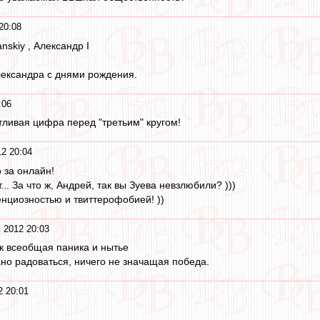
20:08
nskiy , Александр I
лександра с днями рождения.
:06
тливая цифра перед "третьим" кругом!
2 20:04
 за онлайн!
.. За что ж, Андрей, так вы Зуева невзлюбили? )))
нциозностью и твиттерофобией! ))
 2012 20:03
ак всеобщая паника и нытье
ано радоваться, ничего не значащая победа.
2 20:01