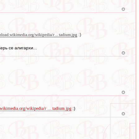
pload.wikimedia.org/wikipedia/r ... tadium.jpg
:)
рь се алигархи...
:)
.wikimedia.org/wikipedia/r ... tadium.jpg