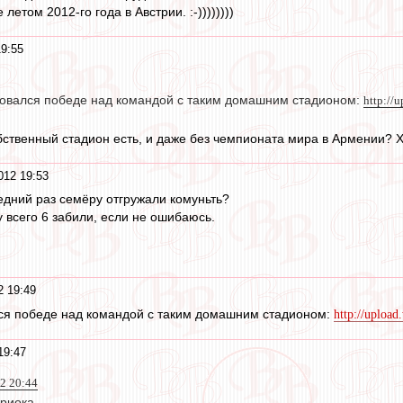
летом 2012-го года в Австрии. :-))))))))
9:55
довался победе над командой с таким домашним стадионом:
http://u
бственный стадион есть, и даже без чемпионата мира в Армении? Хе
012 19:53
ледний раз семёру отгружали комуньть?
 всего 6 забили, если не ошибаюсь.
2 19:49
лся победе над командой с таким домашним стадионом:
http://upload
19:47
2 20:44
ариока.