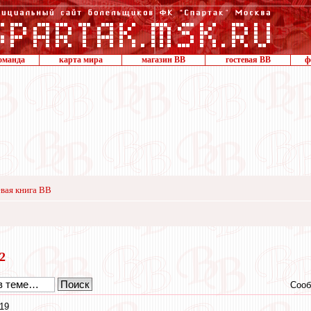
оманда
карта мира
магазин ВВ
гостевая ВВ
ф
вая книга ВВ
12
Сооб
19