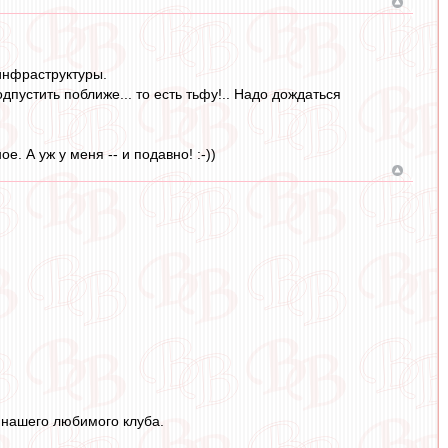
инфраструктуры.
одпустить поближе... то есть тьфу!.. Надо дождаться
. А уж у меня -- и подавно! :-))
 нашего любимого клуба.