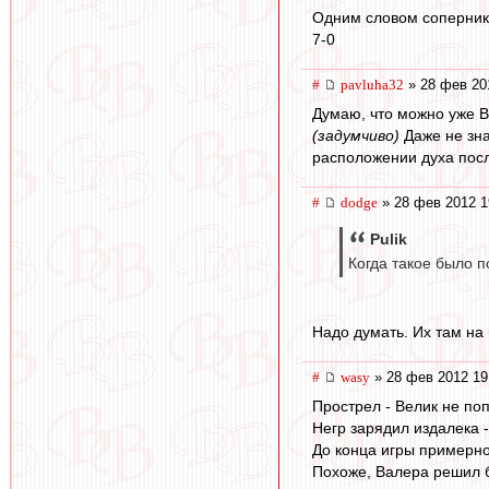
Одним словом соперник 
7-0
#
pavluha32
» 28 фев 20
Думаю, что можно уже В
(задумчиво)
Даже не зна
расположении духа посл
#
dodge
» 28 фев 2012 1
Pulik
Когда такое было п
Надо думать. Их там на 
#
wasy
» 28 фев 2012 19
Прострел - Велик не поп
Негр зарядил издалека -
До конца игры примерно
Похоже, Валера решил 