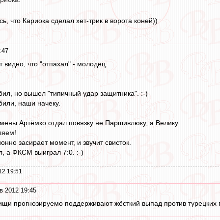
, что Кариока сделал хет-трик в ворота коней))
:47
т видно, что "отпахал" - молодец.
абил, но вышел "типичный удар защитника". :-)
или, наши начеку.
амены Артёмко отдал повязку не Паршивлюку, а Велику.
ляем!
онно засирает момент, и звучит свисток.
, а ФКСМ выиграл 7:0. :-)
12 19:51
в 2012 19:45
ищи прогнозируемо поддерживают жёсткий выпад против турецких 