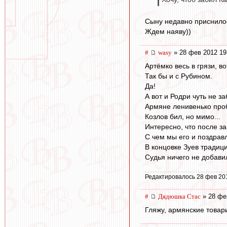
Сыну недавно приснилось
Ждем наяву))
#
wasy
» 28 фев 2012 19
Артёмко весь в грязи, во
Так бы и с Рубином.
Да!
А вот и Родри чуть не з
Армяне ленивенько проб
Козлов бил, но мимо...
Интересно, что после з
С чем мы его и поздрав
В концовке Зуев традици
Судья ничего не добавил
Редактировалось 28 фев 20
#
Дядюшка Стас
» 28 фе
Гляжу, армянские товар