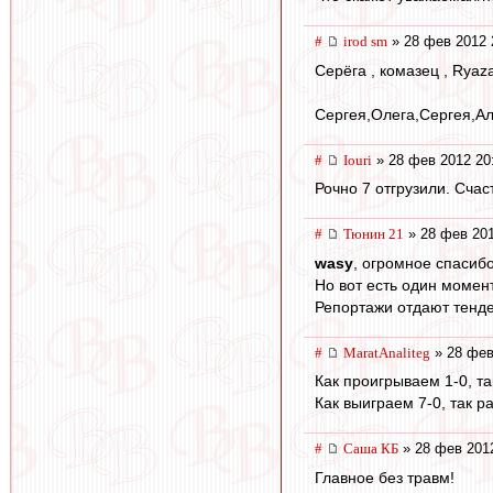
#
irod sm
» 28 фев 2012 
Серёга , комазец , Ryaza
Сергея,Олега,Сергея,А
#
Iouri
» 28 фев 2012 20
Рочно 7 отгрузили. Счас
#
Тюнин 21
» 28 фев 201
wasy
, огромное спасибо
Но вот есть один момент.
Репортажи отдают тенде
#
MaratAnaliteg
» 28 фев
Как проигрываем 1-0, т
Как выиграем 7-0, так р
#
Саша КБ
» 28 фев 201
Главное без травм!