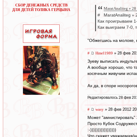
СБОР ДЕНЕЖНЫХ СРЕДСТВ
MaratAnaliteg » 28
ДЛЯ ДЕТЕЙ ТОЛИКА ГЕРЦЫНА
# MaratAnaliteg » 
Как проигрываем 1-
Как выиграем 7-0, 
"Обжегшись на молоке, н
#
Hmel1989
» 28 фев 20
Зуеву выписать индульг
А вообще хорошо, что т
косячным живучим испаш
Ах да, в споре носорого
Редактировалось 28 фев 20
#
wasy
» 28 фев 2012 20
Может "амнистировать" 
Просто Кубок Содружест
:-)))))))))))))))))
Что скажет уважаемая/