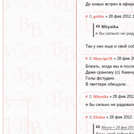
До новых встреч в эфире 
#
goblin
» 28 фев 2012 1
Mityaika
я бы сильно не ра
Так у них еще и свой со
#
Маэстро18
» 28 фев 2
Блеать, когда мы в пос
Даже сраному (с) Хакену
Голы фстудию.
В твиттере обещали...
#
Mityaika
» 28 фев 201
я бы сильно не радова
#
Ehidna
» 28 фев 2012 
Meyer » 28 фев 201
Хочу, чтоб забил К