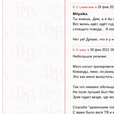
#
словесник
» 28 фев 20
Mityaika
,
Ты знаешь, Дим, а я бы
Вот жизнь идёт, идёт год
стоящего повода... А по
Нет уж! Думаю, что и у 
#
wasy
» 28 фев 2012 19
Небольшое резюме.
Матч носил тренировоч
Команды, явно, из разн
Это как меня выпустить пр
Так что никаких обольщ
На поле лучший был Нег
Зуев гадил везде, где м
Спасибо "армянским тов
С вами было вася ТВ и 