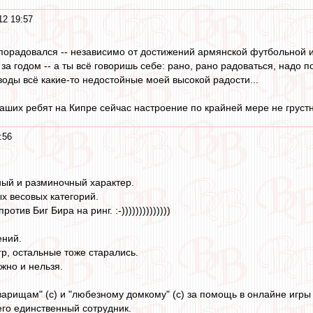
12 19:57
 порадовался -- независимо от достижений армянской футбольной 
 за годом -- а ты всё говоришь себе: рано, рано радоваться, надо п
воды всё какие-то недостойные моей высокой радости...
наших ребят на Кипре сейчас настроение по крайней мере не грустное
:56
ный и разминочный характер.
ых весовых категорий.
отив Биг Бира на ринг. :-))))))))))))))
ений.
р, остальные тоже старались.
ожно и нельзя.
арищам" (с) и "любезному домкому" (с) за помощь в онлайне игры
его единственный сотрудник.