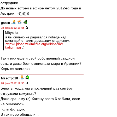
сотрудник.
До новых встреч в эфире летом 2012-го года в
Австрии. :-))))))))
goblin
-
28 фев 2012 19:55
Mityaika
я бы сильно не радовался победе над
командой с таким домашним стадионом:
http://upload.wikimedia.org/wikipedia/r ...
tadium.jpg
:)
Так у них еще и свой собственный стадион
есть, и даже без чемпионата мира в Армении?
Херь се алигархи...
Маэстро18
-
28 фев 2012 19:53
Блеать, когда мы в последний раз семёру
отгружали комуньть?
Даже сраному (с) Хакену всего 6 забили, если
не ошибаюсь.
Голы фстудию.
В твиттере обещали...