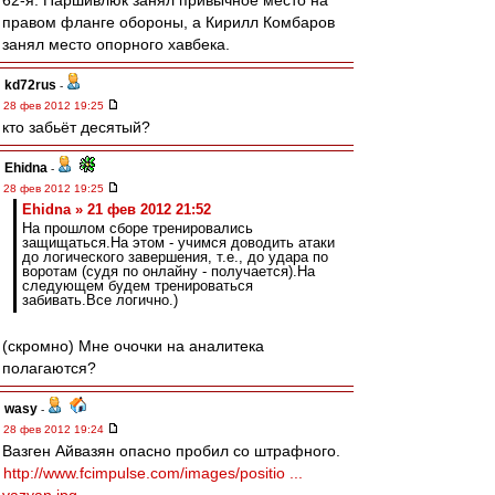
62-я. Паршивлюк занял привычное место на
правом фланге обороны, а Кирилл Комбаров
занял место опорного хавбека.
kd72rus
-
28 фев 2012 19:25
кто забьёт десятый?
Ehidna
-
28 фев 2012 19:25
Ehidna » 21 фев 2012 21:52
На прошлом сборе тренировались
защищаться.На этом - учимся доводить атаки
до логического завершения, т.е., до удара по
воротам (судя по онлайну - получается).На
следующем будем тренироваться
забивать.Все логично.)
(скромно) Мне очочки на аналитека
полагаются?
wasy
-
28 фев 2012 19:24
Вазген Айвазян опасно пробил со штрафного.
http://www.fcimpulse.com/images/positio ...