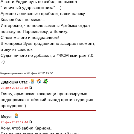
А вот и Родри чуть не забил, но вышел
"типичный удар защитника". :-)
Армяне ленивенько пробили, наши начеку.
Козлов бил, но мимо...
Интересно, что после замены Артёмко отдал
повязку не Паршивлюку, а Велику.
С чем мы его и поздравляем!
В концовке Зуев традиционно засирает момент,
и звучит свисток.
Судья ничего не добавил, а ФКСМ выиграл 7:0.
:-)
Редактировалось 28 фев 2012 19:51
Дядюшка Стас
-
28 фев 2012 19:45
Гляжу, армянские товарищи прогнозируемо
поддерживают жёсткий выпад против турецких
прокуроров:)
Meyer
-
28 фев 2012 19:44
Хочу, чтоб забил Кариока.