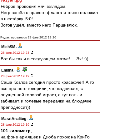
vazyan.jpg
Ребров проводил мяч взглядом.
Негр вошёл с правого фланга и точно положил
в шестёрку. 5:0!
Зотов ушёл, вместо него Паршивлюк.
Редактировалось 28 фев 2012 19:26
MichSM
-
28 фев 2012 19:23
Вот бы так и в следующем матче! ... Эх! :))
Ehidna
-
28 фев 2012 19:19
Саша Козлов сегодня просто красафчег! А то
все про него говорили, что жадничает, с
опущенной головой играет, а тут вот - и
забивает, и голевые передачки на блюдечке
преподносит))
MaratAnaliteg
-
28 фев 2012 19:19
101 километр
,
на фоне армяшек и Дзюба похож на КриРо