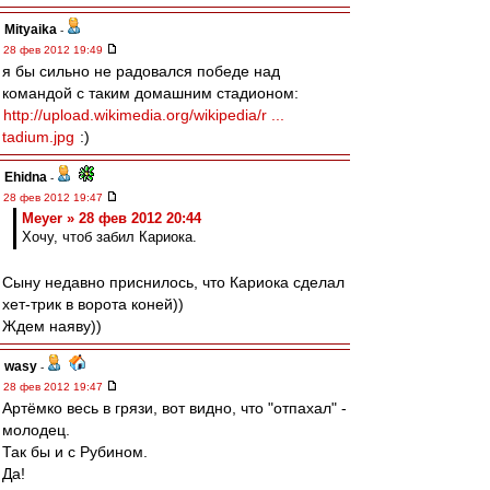
Mityaika
-
28 фев 2012 19:49
я бы сильно не радовался победе над
командой с таким домашним стадионом:
http://upload.wikimedia.org/wikipedia/r ...
tadium.jpg
:)
Ehidna
-
28 фев 2012 19:47
Meyer » 28 фев 2012 20:44
Хочу, чтоб забил Кариока.
Сыну недавно приснилось, что Кариока сделал
хет-трик в ворота коней))
Ждем наяву))
wasy
-
28 фев 2012 19:47
Артёмко весь в грязи, вот видно, что "отпахал" -
молодец.
Так бы и с Рубином.
Да!