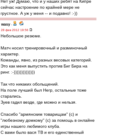
Нет уж! Думаю, что и у наших ребят на Кипре
сейчас настроение по крайней мере не
грустное. А уж у меня -- и подавно! :-))
wasy
-
28 фев 2012 19:56
Небольшое резюме.
Матч носил тренировочный и разминочный
характер.
Команды, явно, из разных весовых категорий.
Это как меня выпустить против Биг Бира на
ринг. :-))))))))))))))
Так что никаких обольщений.
На поле лучший был Негр, остальные тоже
старались.
Зуев гадил везде, где можно и нельзя.
Спасибо "армянским товарищам" (с) и
"любезному домкому" (с) за помощь в онлайне
игры нашего любимого клуба.
С вами было вася ТВ и его единственный