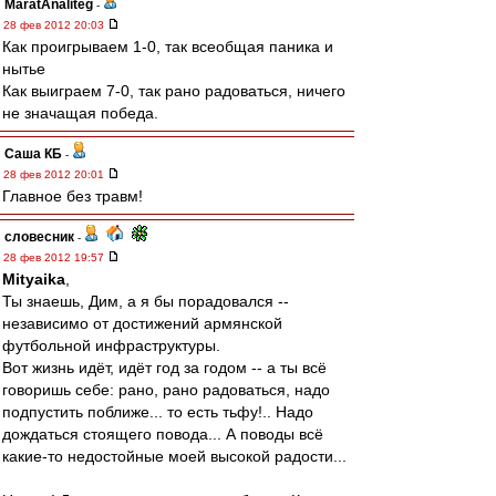
MaratAnaliteg
-
28 фев 2012 20:03
Как проигрываем 1-0, так всеобщая паника и
нытье
Как выиграем 7-0, так рано радоваться, ничего
не значащая победа.
Саша КБ
-
28 фев 2012 20:01
Главное без травм!
словесник
-
28 фев 2012 19:57
Mityaika
,
Ты знаешь, Дим, а я бы порадовался --
независимо от достижений армянской
футбольной инфраструктуры.
Вот жизнь идёт, идёт год за годом -- а ты всё
говоришь себе: рано, рано радоваться, надо
подпустить поближе... то есть тьфу!.. Надо
дождаться стоящего повода... А поводы всё
какие-то недостойные моей высокой радости...