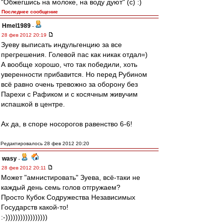
"Обжегшись на молоке, на воду дуют" (с) :)
Последнее сообщение
Hmel1989
-
28 фев 2012 20:19
Зуеву выписать индульгенцию за все
прегрешения. Голевой пас как никак отдал=)
А вообще хорошо, что так победили, хоть
уверенности прибавится. Но перед Рубином
всё равно очень тревожно за оборону без
Парехи с Рафиком и с косячным живучим
испашкой в центре.
Ах да, в споре носорогов равенство 6-6!
Редактировалось 28 фев 2012 20:20
wasy
-
28 фев 2012 20:11
Может "амнистировать" Зуева, всё-таки не
каждый день семь голов отгружаем?
Просто Кубок Содружества Независимых
Государств какой-то!
:-)))))))))))))))))