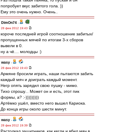
Раз пошла такая пьянка, то пускай и он
попробует вкус забитого гола. ))
Ему это очень нужно. Очень..
DimOn74
-
28 фев 2012 19:43
короче последней игрой соотношение забитых/
пропущенных мячей по итогам 3-х сборов
вывели в 0.
ну а чё.... молодцы :)
wasy
-
28 фев 2012 19:43
Армяне бросили играть, наши пытаются забить
каждый мяч и доиграть каждый момент.
Негр опять зарядил свою пушку - мимо.
Тихо спрошу... Может он и есть, этот пик
формы, а? :-)))))))))
Артёмко ушёл, вместо него вышел Кариока.
До конца игры около шести минут.
wasy
-
28 фев 2012 19:39
Растолкал защитников, как кегли и вбил мяч в