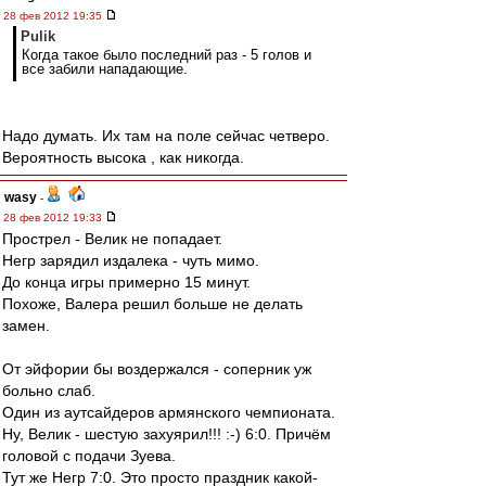
28 фев 2012 19:35
Pulik
Когда такое было последний раз - 5 голов и
все забили нападающие.
Надо думать. Их там на поле сейчас четверо.
Вероятность высока , как никогда.
wasy
-
28 фев 2012 19:33
Прострел - Велик не попадает.
Негр зарядил издалека - чуть мимо.
До конца игры примерно 15 минут.
Похоже, Валера решил больше не делать
замен.
От эйфории бы воздержался - соперник уж
больно слаб.
Один из аутсайдеров армянского чемпионата.
Ну, Велик - шестую захуярил!!! :-) 6:0. Причём
головой с подачи Зуева.
Тут же Негр 7:0. Это просто праздник какой-