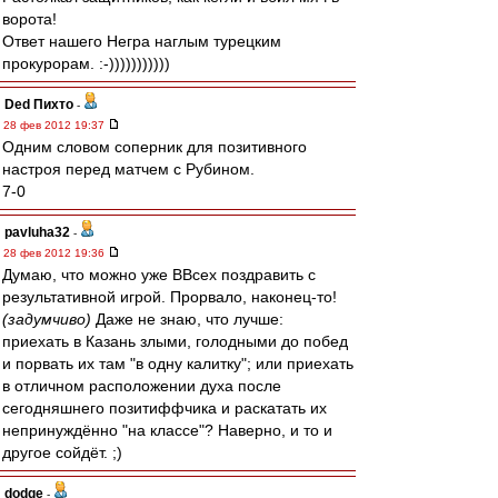
ворота!
Ответ нашего Негра наглым турецким
прокурорам. :-)))))))))))
Ded Пихто
-
28 фев 2012 19:37
Одним словом соперник для позитивного
настроя перед матчем с Рубином.
7-0
pavluha32
-
28 фев 2012 19:36
Думаю, что можно уже ВВсех поздравить с
результативной игрой. Прорвало, наконец-то!
(задумчиво)
Даже не знаю, что лучше:
приехать в Казань злыми, голодными до побед
и порвать их там "в одну калитку"; или приехать
в отличном расположении духа после
сегодняшнего позитиффчика и раскатать их
непринуждённо "на классе"? Наверно, и то и
другое сойдёт. ;)
dodge
-