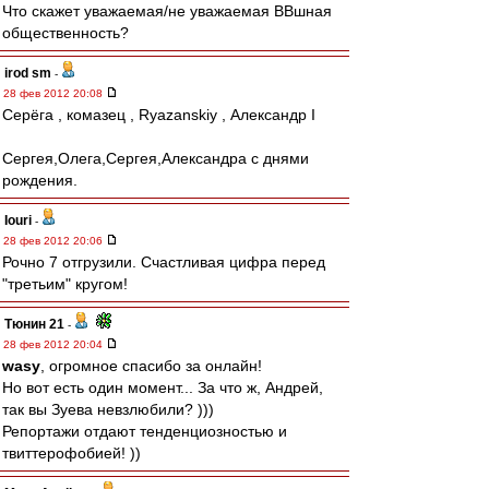
Что скажет уважаемая/не уважаемая ВВшная
общественность?
irod sm
-
28 фев 2012 20:08
Серёга , комазец , Ryazanskiy , Александр I
Сергея,Олега,Сергея,Александра с днями
рождения.
Iouri
-
28 фев 2012 20:06
Рочно 7 отгрузили. Счастливая цифра перед
"третьим" кругом!
Тюнин 21
-
28 фев 2012 20:04
wasy
, огромное спасибо за онлайн!
Но вот есть один момент... За что ж, Андрей,
так вы Зуева невзлюбили? )))
Репортажи отдают тенденциозностью и
твиттерофобией! ))