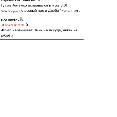
Хорошо бы Тиша вышел!!!
Тут же Артёмко исправился и у же 3:0!
Козлов дал классный пас и Дзюба "исполнил".
Ded Пихто
-
28 фев 2012 19:09
Что-то нервничает Эмик из-за суда, никак не
забьёт.(
karel59
-
28 фев 2012 19:05
wasy, спасибо за оперативный репортаж.
Для последнего матча перед началом сезона
соперник похоже вполне подходящий,
несильный, но зато злой и неуступчивый.
icf18
-
28 фев 2012 19:02
wasy скажи пожалуйста, что с Паршивлюком??
Очкарик-11
-
28 фев 2012 19:01
cafir
,
Спасибо. Правильно сделал,что сходил. И ещё