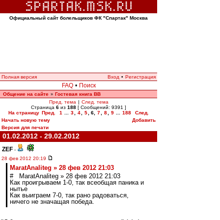
Официальный сайт болельщиков ФК "Спартак" Москва
Полная версия
Вход
•
Регистрация
FAQ
•
Поиск
Общение на сайте
Гостевая книга ВВ
»
Пред. тема
|
След. тема
Страница
6
из
188
[ Сообщений: 9391 ]
На страницу
Пред.
1
...
3
,
4
,
5
,
6
,
7
,
8
,
9
...
188
След.
Начать новую тему
Добавить
Версия для печати
01.02.2012 - 29.02.2012
ZEF
-
28 фев 2012 20:19
MaratAnaliteg » 28 фев 2012 21:03
# MaratAnaliteg » 28 фев 2012 21:03
Как проигрываем 1-0, так всеобщая паника и
нытье
Как выиграем 7-0, так рано радоваться,
ничего не значащая победа.