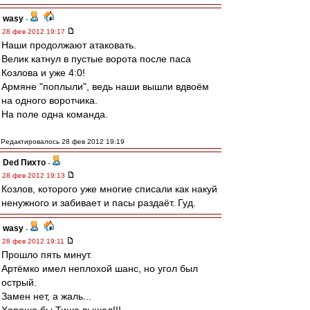
wasy
-
28 фев 2012 19:17
Наши продолжают атаковать.
Велик катнул в пустые ворота после паса
Козлова и уже 4:0!
Армяне "поплыли", ведь наши вышли вдвоём
на одного воротчика.
На поле одна команда.
Редактировалось 28 фев 2012 19:19
Ded Пихто
-
28 фев 2012 19:13
Козлов, которого уже многие списали как накуй
ненужного и забивает и пасы раздаёт. Гуд.
wasy
-
28 фев 2012 19:11
Прошло пять минут.
Артёмко имел неплохой шанс, но угол был
острый.
Замен нет, а жаль...