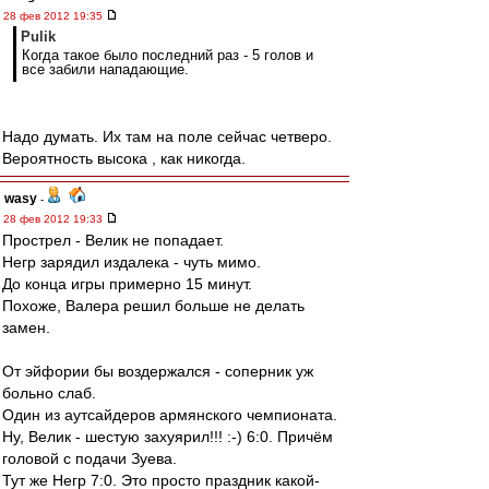
28 фев 2012 19:35
Pulik
Когда такое было последний раз - 5 голов и
все забили нападающие.
Надо думать. Их там на поле сейчас четверо.
Вероятность высока , как никогда.
wasy
-
28 фев 2012 19:33
Прострел - Велик не попадает.
Негр зарядил издалека - чуть мимо.
До конца игры примерно 15 минут.
Похоже, Валера решил больше не делать
замен.
От эйфории бы воздержался - соперник уж
больно слаб.
Один из аутсайдеров армянского чемпионата.
Ну, Велик - шестую захуярил!!! :-) 6:0. Причём
головой с подачи Зуева.
Тут же Негр 7:0. Это просто праздник какой-