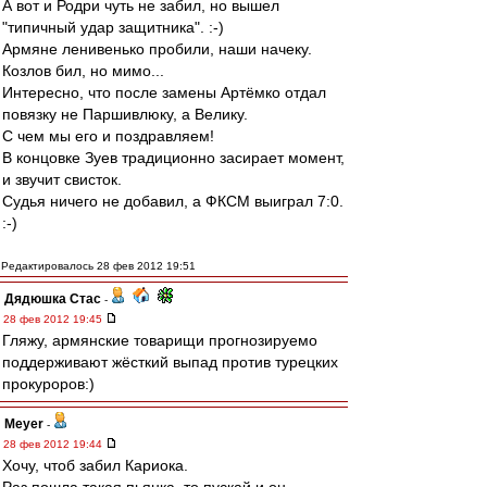
А вот и Родри чуть не забил, но вышел
"типичный удар защитника". :-)
Армяне ленивенько пробили, наши начеку.
Козлов бил, но мимо...
Интересно, что после замены Артёмко отдал
повязку не Паршивлюку, а Велику.
С чем мы его и поздравляем!
В концовке Зуев традиционно засирает момент,
и звучит свисток.
Судья ничего не добавил, а ФКСМ выиграл 7:0.
:-)
Редактировалось 28 фев 2012 19:51
Дядюшка Стас
-
28 фев 2012 19:45
Гляжу, армянские товарищи прогнозируемо
поддерживают жёсткий выпад против турецких
прокуроров:)
Meyer
-
28 фев 2012 19:44
Хочу, чтоб забил Кариока.