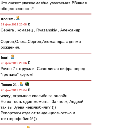
Что скажет уважаемая/не уважаемая ВВшная
общественность?
irod sm
-
28 фев 2012 20:08
Серёга , комазец , Ryazanskiy , Александр I
Сергея,Олега,Сергея,Александра с днями
рождения.
Iouri
-
28 фев 2012 20:06
Рочно 7 отгрузили. Счастливая цифра перед
"третьим" кругом!
Тюнин 21
-
28 фев 2012 20:04
wasy
, огромное спасибо за онлайн!
Но вот есть один момент... За что ж, Андрей,
так вы Зуева невзлюбили? )))
Репортажи отдают тенденциозностью и
твиттерофобией! ))