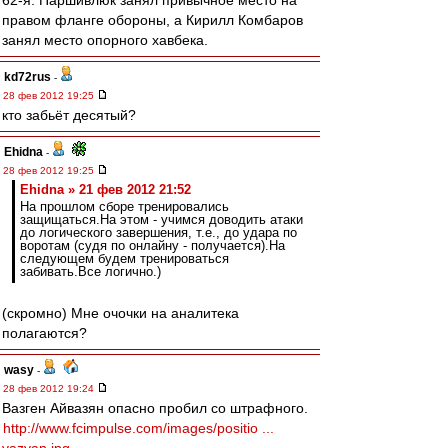
62-я. Паршивлюк занял привычное место на
правом фланге обороны, а Кирилл Комбаров
занял место опорного хавбека.
kd72rus
-
28 фев 2012 19:25
кто забьёт десятый?
Ehidna
-
28 фев 2012 19:25
Ehidna » 21 фев 2012 21:52
На прошлом сборе тренировались
защищаться.На этом - учимся доводить атаки
до логического завершения, т.е., до удара по
воротам (судя по онлайну - получается).На
следующем будем тренироваться
забивать.Все логично.)
(скромно) Мне очочки на аналитека
полагаются?
wasy
-
28 фев 2012 19:24
Вазген Айвазян опасно пробил со штрафного.
http://www.fcimpulse.com/images/positio ...