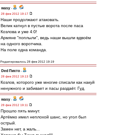
wasy
-
28 фев 2012 19:17
Наши продолжают атаковать.
Велик катнул в пустые ворота после паса
Козлова и уже 4:0!
Армяне "поплыли", ведь наши вышли вдвоём
на одного воротчика.
На поле одна команда.
Редактировалось 28 фев 2012 19:19
Ded Пихто
-
28 фев 2012 19:13
Козлов, которого уже многие списали как накуй
ненужного и забивает и пасы раздаёт. Гуд.
wasy
-
28 фев 2012 19:11
Прошло пять минут.
Артёмко имел неплохой шанс, но угол был
острый.
Замен нет, а жаль...