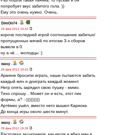
Раз пошла такая пьянка, то пускай и он
попробует вкус забитого гола. ))
Ему это очень нужно. Очень..
DimOn74
-
28 фев 2012 19:43
короче последней игрой соотношение забитых/
пропущенных мячей по итогам 3-х сборов
вывели в 0.
ну а чё.... молодцы :)
wasy
-
28 фев 2012 19:43
Армяне бросили играть, наши пытаются забить
каждый мяч и доиграть каждый момент.
Негр опять зарядил свою пушку - мимо.
Тихо спрошу... Может он и есть, этот пик
формы, а? :-)))))))))
Артёмко ушёл, вместо него вышел Кариока.
До конца игры около шести минут.
wasy
-
28 фев 2012 19:39
Растолкал защитников, как кегли и вбил мяч в