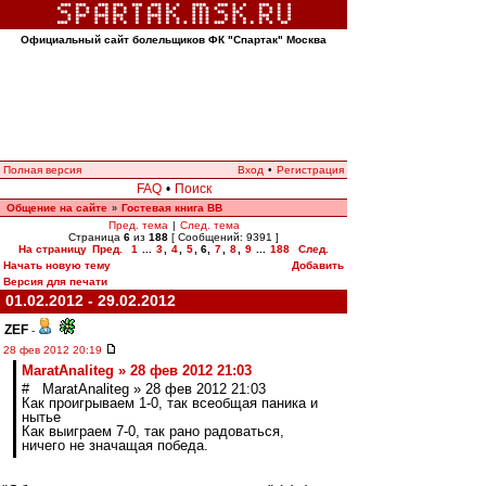
Официальный сайт болельщиков ФК "Спартак" Москва
Полная версия
Вход
•
Регистрация
FAQ
•
Поиск
Общение на сайте
Гостевая книга ВВ
»
Пред. тема
|
След. тема
Страница
6
из
188
[ Сообщений: 9391 ]
На страницу
Пред.
1
...
3
,
4
,
5
,
6
,
7
,
8
,
9
...
188
След.
Начать новую тему
Добавить
Версия для печати
01.02.2012 - 29.02.2012
ZEF
-
28 фев 2012 20:19
MaratAnaliteg » 28 фев 2012 21:03
# MaratAnaliteg » 28 фев 2012 21:03
Как проигрываем 1-0, так всеобщая паника и
нытье
Как выиграем 7-0, так рано радоваться,
ничего не значащая победа.