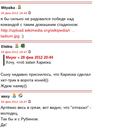
Mityaika
-
28 фев 2012 19:49
я бы сильно не радовался победе над
командой с таким домашним стадионом:
http://upload.wikimedia.org/wikipedia/r ...
tadium.jpg
:)
Ehidna
-
28 фев 2012 19:47
Meyer » 28 фев 2012 20:44
Хочу, чтоб забил Кариока.
Сыну недавно приснилось, что Кариока сделал
хет-трик в ворота коней))
Ждем наяву))
wasy
-
28 фев 2012 19:47
Артёмко весь в грязи, вот видно, что "отпахал" -
молодец.
Так бы и с Рубином.
Да!