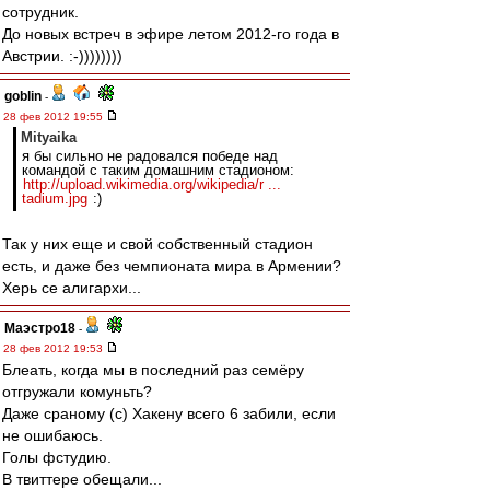
сотрудник.
До новых встреч в эфире летом 2012-го года в
Австрии. :-))))))))
goblin
-
28 фев 2012 19:55
Mityaika
я бы сильно не радовался победе над
командой с таким домашним стадионом:
http://upload.wikimedia.org/wikipedia/r ...
tadium.jpg
:)
Так у них еще и свой собственный стадион
есть, и даже без чемпионата мира в Армении?
Херь се алигархи...
Маэстро18
-
28 фев 2012 19:53
Блеать, когда мы в последний раз семёру
отгружали комуньть?
Даже сраному (с) Хакену всего 6 забили, если
не ошибаюсь.
Голы фстудию.
В твиттере обещали...