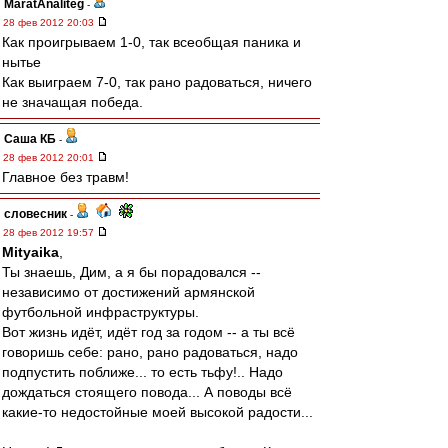
MaratAnaliteg
-
28 фев 2012 20:03
Как проигрываем 1-0, так всеобщая паника и
нытье
Как выиграем 7-0, так рано радоваться, ничего
не значащая победа.
Саша КБ
-
28 фев 2012 20:01
Главное без травм!
словесник
-
28 фев 2012 19:57
Mityaika
,
Ты знаешь, Дим, а я бы порадовался --
независимо от достижений армянской
футбольной инфраструктуры.
Вот жизнь идёт, идёт год за годом -- а ты всё
говоришь себе: рано, рано радоваться, надо
подпустить поближе... то есть тьфу!.. Надо
дождаться стоящего повода... А поводы всё
какие-то недостойные моей высокой радости...