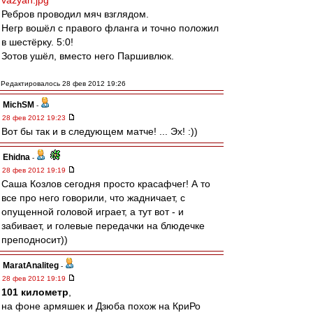
vazyan.jpg
Ребров проводил мяч взглядом.
Негр вошёл с правого фланга и точно положил
в шестёрку. 5:0!
Зотов ушёл, вместо него Паршивлюк.
Редактировалось 28 фев 2012 19:26
MichSM
-
28 фев 2012 19:23
Вот бы так и в следующем матче! ... Эх! :))
Ehidna
-
28 фев 2012 19:19
Саша Козлов сегодня просто красафчег! А то
все про него говорили, что жадничает, с
опущенной головой играет, а тут вот - и
забивает, и голевые передачки на блюдечке
преподносит))
MaratAnaliteg
-
28 фев 2012 19:19
101 километр
,
на фоне армяшек и Дзюба похож на КриРо