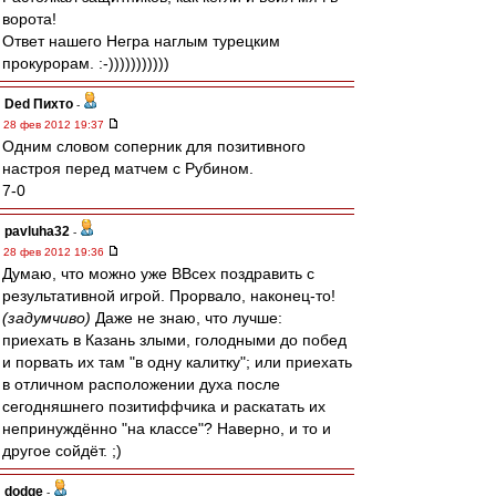
ворота!
Ответ нашего Негра наглым турецким
прокурорам. :-)))))))))))
Ded Пихто
-
28 фев 2012 19:37
Одним словом соперник для позитивного
настроя перед матчем с Рубином.
7-0
pavluha32
-
28 фев 2012 19:36
Думаю, что можно уже ВВсех поздравить с
результативной игрой. Прорвало, наконец-то!
(задумчиво)
Даже не знаю, что лучше:
приехать в Казань злыми, голодными до побед
и порвать их там "в одну калитку"; или приехать
в отличном расположении духа после
сегодняшнего позитиффчика и раскатать их
непринуждённо "на классе"? Наверно, и то и
другое сойдёт. ;)
dodge
-