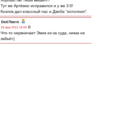
Хорошо бы Тиша вышел!!!
Тут же Артёмко исправился и у же 3:0!
Козлов дал классный пас и Дзюба "исполнил".
Ded Пихто
-
28 фев 2012 19:09
Что-то нервничает Эмик из-за суда, никак не
забьёт.(
karel59
-
28 фев 2012 19:05
wasy, спасибо за оперативный репортаж.
Для последнего матча перед началом сезона
соперник похоже вполне подходящий,
несильный, но зато злой и неуступчивый.
icf18
-
28 фев 2012 19:02
wasy скажи пожалуйста, что с Паршивлюком??
Очкарик-11
-
28 фев 2012 19:01
cafir
,
Спасибо. Правильно сделал,что сходил. И ещё