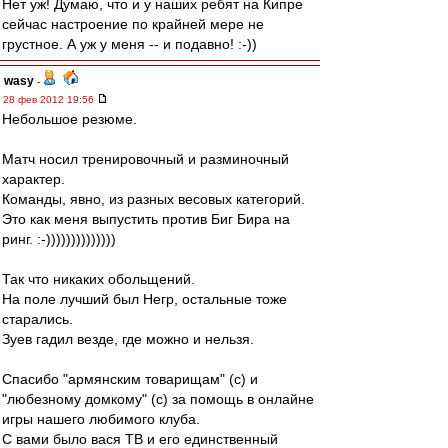
Нет уж! Думаю, что и у наших ребят на Кипре
сейчас настроение по крайней мере не
грустное. А уж у меня -- и подавно! :-))
wasy
-
28 фев 2012 19:56
Небольшое резюме.
Матч носил тренировочный и разминочный
характер.
Команды, явно, из разных весовых категорий.
Это как меня выпустить против Биг Бира на
ринг. :-))))))))))))))
Так что никаких обольщений.
На поле лучший был Негр, остальные тоже
старались.
Зуев гадил везде, где можно и нельзя.
Спасибо "армянским товарищам" (с) и
"любезному домкому" (с) за помощь в онлайне
игры нашего любимого клуба.
С вами было вася ТВ и его единственный