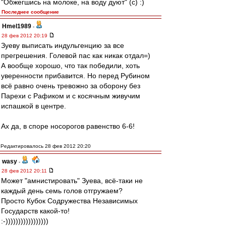
"Обжегшись на молоке, на воду дуют" (с) :)
Последнее сообщение
Hmel1989
-
28 фев 2012 20:19
Зуеву выписать индульгенцию за все
прегрешения. Голевой пас как никак отдал=)
А вообще хорошо, что так победили, хоть
уверенности прибавится. Но перед Рубином
всё равно очень тревожно за оборону без
Парехи с Рафиком и с косячным живучим
испашкой в центре.
Ах да, в споре носорогов равенство 6-6!
Редактировалось 28 фев 2012 20:20
wasy
-
28 фев 2012 20:11
Может "амнистировать" Зуева, всё-таки не
каждый день семь голов отгружаем?
Просто Кубок Содружества Независимых
Государств какой-то!
:-)))))))))))))))))