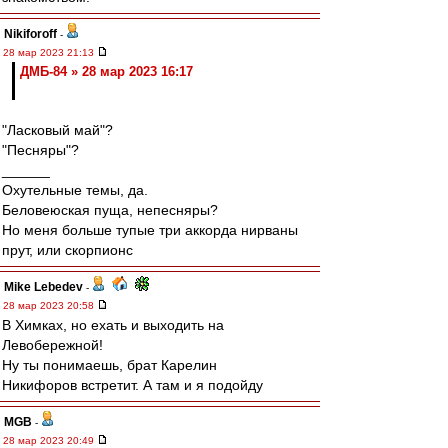
Nikiforoff
-
28 мар 2023 21:13
ДМБ-84 » 28 мар 2023 16:17
"Ласковый май"?
"Песняры"?
______
Охутельные темы, да.
Беловеюская пуща, непесняры?
Но меня больше тупые три аккорда нирваны
прут, или скорпионс
Mike Lebedev
-
28 мар 2023 20:58
В Химках, но ехать и выходить на
Левобережной!
Ну ты понимаешь, брат Карелин
Никифоров встретит. А там и я подойду
MGB
-
28 мар 2023 20:49