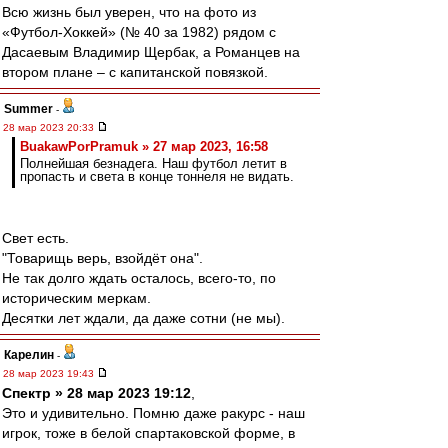
Всю жизнь был уверен, что на фото из
«Футбол-Хоккей» (№ 40 за 1982) рядом с
Дасаевым Владимир Щербак, а Романцев на
втором плане – с капитанской повязкой.
Summer
-
28 мар 2023 20:33
BuakawPorPramuk » 27 мар 2023, 16:58
Полнейшая безнадега. Наш футбол летит в
пропасть и света в конце тоннеля не видать.
Свет есть.
"Товарищь верь, взойдёт она".
Не так долго ждать осталось, всего-то, по
историческим меркам.
Десятки лет ждали, да даже сотни (не мы).
Карелин
-
28 мар 2023 19:43
Спектр » 28 мар 2023 19:12
,
Это и удивительно. Помню даже ракурс - наш
игрок, тоже в белой спартаковской форме, в