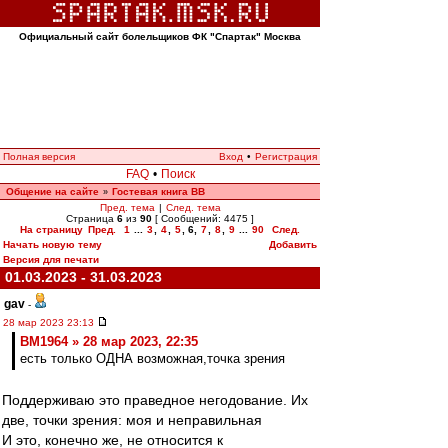
Официальный сайт болельщиков ФК "Спартак" Москва
Полная версия
Вход
•
Регистрация
FAQ
•
Поиск
Общение на сайте
Гостевая книга ВВ
»
Пред. тема
|
След. тема
Страница
6
из
90
[ Сообщений: 4475 ]
На страницу
Пред.
1
...
3
,
4
,
5
,
6
,
7
,
8
,
9
...
90
След.
Начать новую тему
Добавить
Версия для печати
01.03.2023 - 31.03.2023
gav
-
28 мар 2023 23:13
BM1964 » 28 мар 2023, 22:35
есть только ОДНА возможная,точка зрения
Поддерживаю это праведное негодование. Их
две, точки зрения: моя и неправильная
И это, конечно же, не относится к