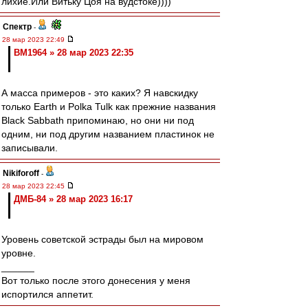
лихие.Или Витьку Цоя на вудстоке))))
Спектр
-
28 мар 2023 22:49
BM1964 » 28 мар 2023 22:35
А масса примеров - это каких? Я навскидку
только Earth и Polka Tulk как прежние названия
Black Sabbath припоминаю, но они ни под
одним, ни под другим названием пластинок не
записывали.
Nikiforoff
-
28 мар 2023 22:45
ДМБ-84 » 28 мар 2023 16:17
Уровень советской эстрады был на мировом
уровне.
______
Вот только после этого донесения у меня
испортился аппетит.