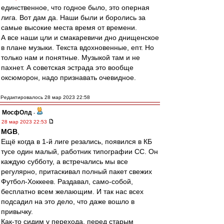
единственное, что годное было, это оперная
лига. Вот дам да. Наши были и боролись за
самые высокие места время от времени.
А все наши цли и смакаревичи дно днищенское
в плане музыки. Текста вдохновенные, епт. Но
только нам и понятные. Музыкой там и не
пахнет. А советская эстрада это вообще
оксюморон, надо признавать очевидное.
Редактировалось 28 мар 2023 22:58
МосфОлд
-
28 мар 2023 22:53
MGB
,
Ещё когда в 1-й лиге резались, появился в КБ
тусе один малый, работник типографии СС. Он
каждую субботу, а встречались мы все
регулярно, притаскивал полный пакет свежих
Футбол-Хоккеев. Раздавал, само-собой,
бесплатно всем желающим. И так нас всех
подсадил на это дело, что даже вошло в
привычку.
Как-то сидим у перехода, перед старым