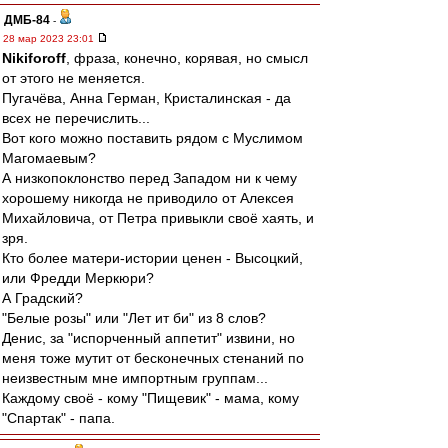
ДМБ-84
-
28 мар 2023 23:01
Nikiforoff
, фраза, конечно, корявая, но смысл
от этого не меняется.
Пугачёва, Анна Герман, Кристалинская - да
всех не перечислить...
Вот кого можно поставить рядом с Муслимом
Магомаевым?
А низкопоклонство перед Западом ни к чему
хорошему никогда не приводило от Алексея
Михайловича, от Петра привыкли своё хаять, и
зря.
Кто более матери-истории ценен - Высоцкий,
или Фредди Меркюри?
А Градский?
"Белые розы" или "Лет ит би" из 8 слов?
Денис, за "испорченный аппетит" извини, но
меня тоже мутит от бесконечных стенаний по
неизвестным мне импортным группам...
Каждому своё - кому "Пищевик" - мама, кому
"Спартак" - папа.