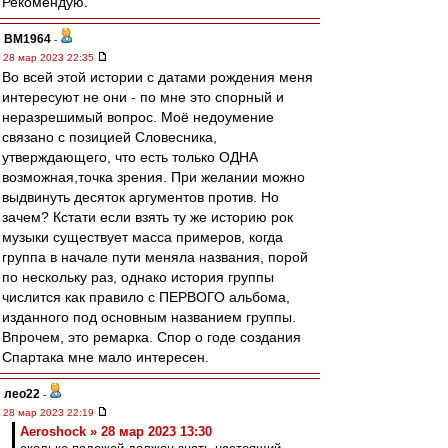
Рекомендую.
BM1964
-
28 мар 2023 22:35
Во всей этой истории с датами рождения меня
интересуют не они - по мне это спорный и
неразрешимый вопрос. Моё недоумение
связано с позицией Словесника,
утверждающего, что есть только ОДНА
возможная,точка зрения. При желании можно
выдвинуть десяток аргументов против. Но
зачем? Кстати если взять ту же историю рок
музыки существует масса примеров, когда
группа в начале пути меняла названия, порой
по нескольку раз, однако история группы
числится как правило с ПЕРВОГО альбома,
изданного под основным названием группы.
Впрочем, это ремарка. Спор о годе создания
Спартака мне мало интересен.
лео22
-
28 мар 2023 22:19
Aeroshock » 28 мар 2023 13:30