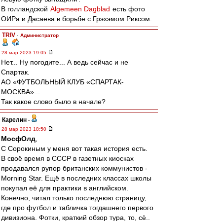
В голландской
Algemeen Dagblad
есть фото
ОИРа и Дасаева в борьбе с Грэхэмом Риксом.
TRIV
-
Администратор
28 мар 2023 19:05
Нет... Ну погодите... А ведь сейчас и не
Спартак.
АО «ФУТБОЛЬНЫЙ КЛУБ «СПАРТАК-
МОСКВА»...
Так какое слово было в начале?
Карелин
-
28 мар 2023 18:50
МосфОлд
,
С Сорокиным у меня вот такая история есть.
В своё время в СССР в газетных киосках
продавался рупор британских коммунистов -
Morning Star. Ещё в последних классах школы
покупал её для практики в английском.
Конечно, читал только последнюю страницу,
где про футбол и табличка тогдашнего первого
дивизиона. Фотки, краткий обзор тура, то, сё..