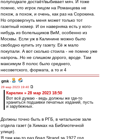
полуподкате достаёт/выбивает мяч. И тоже
помню, что игрок лицом на Романцева не
похож, а похож, и очень, как раз на Сорокина.
Но опровергнуть меня может только тот
газетный номер. И он наверняка есть у кого-
нибудь из болельщиков ВиМ, особенно из
Москвы. Если уж в Калинине можно было
свободно купить эту газету. Её ж мало
покупали. А вот сколько стоила - не помню уже
напрочь..Но не слишком дорого, вроде. Там
максимум 8 полос было среднего,
несоветского, формата, а то и 4
gmk
-
28 мар 2023 19:40
Карелин » 28 мар 2023 18:50
Вот всё думаю - ведь должны же где-то
храниться подшивки печатных изданий, пусть
и зарубежных.
Должны точно быть в РГБ, в читальном зале
отдела газет (в Химках на Библиотечной
улице).
Я там как-то раз брал Strand за 1927 год,