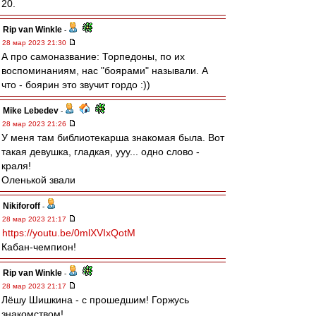
20.
Rip van Winkle
-
28 мар 2023 21:30
А про самоназвание: Торпедоны, по их
воспоминаниям, нас "боярами" называли. А
что - боярин это звучит гордо :))
Mike Lebedev
-
28 мар 2023 21:26
У меня там библиотекарша знакомая была. Вот
такая девушка, гладкая, ууу... одно слово -
краля!
Оленькой звали
Nikiforoff
-
28 мар 2023 21:17
https://youtu.be/0mlXVIxQotM
Кабан-чемпион!
Rip van Winkle
-
28 мар 2023 21:17
Лёшу Шишкина - с прошедшим! Горжусь
знакомством!