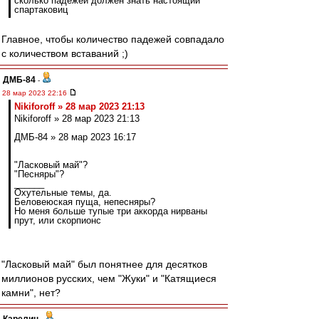
сколько падежей должен знать настоящий
спартаковиц
Главное, чтобы количество падежей совпадало
с количеством вставаний ;)
ДМБ-84
-
28 мар 2023 22:16
Nikiforoff » 28 мар 2023 21:13
Nikiforoff » 28 мар 2023 21:13
ДМБ-84 » 28 мар 2023 16:17
"Ласковый май"?
"Песняры"?
______
Охутельные темы, да.
Беловеюская пуща, непесняры?
Но меня больше тупые три аккорда нирваны
прут, или скорпионс
"Ласковый май" был понятнее для десятков
миллионов русских, чем "Жуки" и "Катящиеся
камни", нет?