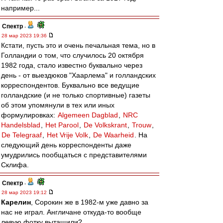
например...
Спектр
-
28 мар 2023 19:36
Кстати, пусть это и очень печальная тема, но в
Голландии о том, что случилось 20 октября
1982 года, стало известно буквально через
день - от выездюков "Хаарлема" и голландских
корреспондентов. Буквально все ведущие
голландские (и не только спортивные) газеты
об этом упомянули в тех или иных
формулировках:
Algemeen Dagblad
,
NRC
Handelsblad
,
Het Parool
,
De Volkskrant
,
Trouw
,
De Telegraaf
,
Het Vrije Volk
,
De Waarheid
. На
следующий день корреспонденты даже
умудрились пообщаться с представителями
Склифа.
Спектр
-
28 мар 2023 19:12
Карелин
, Сорокин же в 1982-м уже давно за
нас не играл. Англичане откуда-то вообще
левую фотку вытащили?