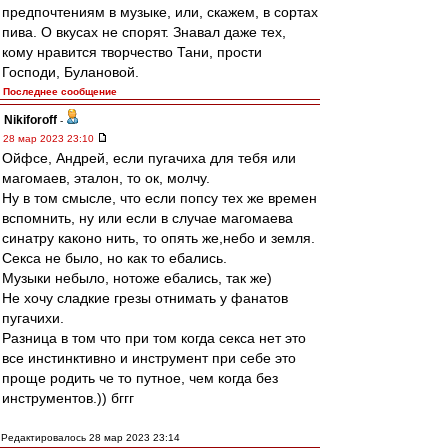
предпочтениям в музыке, или, скажем, в сортах
пива. О вкусах не спорят. Знавал даже тех,
кому нравится творчество Тани, прости
Господи, Булановой.
Последнее сообщение
Nikiforoff
-
28 мар 2023 23:10
Ойфсе, Андрей, если пугачиха для тебя или
магомаев, эталон, то ок, молчу.
Ну в том смысле, что если попсу тех же времен
вспомнить, ну или если в случае магомаева
синатру каконо нить, то опять же,небо и земля.
Секса не было, но как то ебались.
Музыки небыло, нотоже ебались, так же)
Не хочу сладкие грезы отнимать у фанатов
пугачихи.
Разница в том что при том когда секса нет это
все инстинктивно и инструмент при себе это
проще родить че то путное, чем когда без
инструментов.)) бггг
Редактировалось 28 мар 2023 23:14