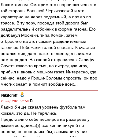
Лохомотивом. Смотрим этот парнишка чешет с
той стороны Большой Черкизовской и что
характерно не через подземный, а прямо по
трассе. В ту пору, посреди этой дороги был
разделительный отбойник в форме газона. Его
долбанул Москвич, типа Комби. затем
отбросило на этот самый разделительный
газончик. Побежали толпой спасать. К счастью
остался жив, даже пакет с еженедельниками
нам передал. На скорой отправился к Склифу.
Спустя какое-то время, на очередную игру,
прибыл и вновь с мешком газет. Интересно, где
сейчас, надо у Гриши-Соломы спросить, он про
многих знает, а помнит вообще всех...
Nikiforoff
-
28 мар 2023 22:50
Ладно б еще сказал уровень футбола там
хоккея, это да. Не терялись.
Представляю себе песняров на разогреве у
джими хендрикса))) все хиппи нихуя б не
поняли, но поперлись бы, завывания у них