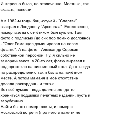
Интересно было, но отвлеченно. Местные, так
сказать, новости.
А в 1982-м году- бац!-случай - "Спартак"
выиграл в Лондоне у "Арсенала". Естественно,
номер газеты с отчётиком был куплен. Там
фото с подписью (до сих пор помню дословно)
- "Олег Романцев доминировал на левом
фланге". А на фото - Александр Сорокин
собственной персоной. Ну, я сильно не
заморачивался, в 20-то лет, фотку вырезал и
под оргстекло на письменный стол. До отъезда
по распределению так и была на почётном
месте. А потом маманя в моё отсутствие
делала раскардаш - и того-с..
Вот всё думаю - ведь должны же где-то
храниться подшивки печатных изданий, пусть и
зарубежных.
Найти бы тот номер газеты, и номер с
московской встречи (про него в памяти не
отложилось), да почитать снова. Но уже с
лупой да со словарём. Английский был у них,