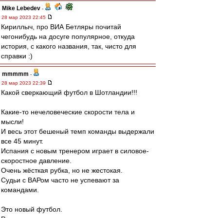
Mike Lebedev
-
28 мар 2023 22:45
Кириллыч, про ВИА Бетляры почитай
чегонибудь на досуге популярное, откуда
история, с какого названия, так, чисто для
справки :)
mmmmm
-
28 мар 2023 22:39
Какой сверкающий футбол в Шотландии!!!
Какие-то нечеловеческие скорости тела и
мысли!
И весь этот бешеный темп команды выдержали
все 45 минут.
Испания с новым тренером играет в силовое-
скоростное давление.
Очень жёсткая рубка, но не жестокая.
Судьи с ВАРом часто не успевают за
командами.
Это новый футбол.