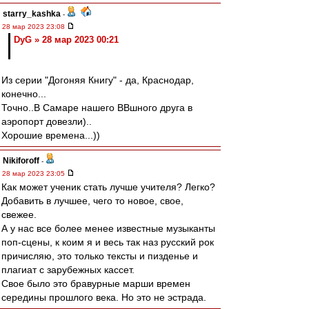
starry_kashka
-
28 мар 2023 23:08
DyG » 28 мар 2023 00:21
Из серии "Догоняя Книгу" - да, Краснодар,
конечно...
Точно..В Самаре нашего ВВшного друга в
аэропорт довезли)..
Хорошие времена...))
Nikiforoff
-
28 мар 2023 23:05
Как может ученик стать лучше учителя? Легко?
Добавить в лучшее, чего то новое, свое,
свежее.
А у нас все более менее известные музыканты
поп-сцены, к коим я и весь так наз русский рок
причисляю, это только тексты и пизденье и
плагиат с зарубежных кассет.
Свое было это бравурные марши времен
середины прошлого века. Но это не эстрада.