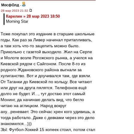
МосфОлд
-
28 мар 2023 21:32
Карелин » 28 мар 2023 18:50
Morning Star
Тоже покупал это издание в старшие школьные
годы. Как раз за Ливер начинал притапливать,
а там хоть что-то зацепить можно было.
Прикольно с газетой выходило. Жил на Серпе
и Молоте возле Рогожского рынка, а учился на
Киевской рядом с Сайгоном. После 8-го из
родного Ждановского района выгнали за
хулиганство. Вот и доучивался там, где взяли.
От Таганки до Киевской по кольцу. Все читают
или друг на друга пялятся. Телефонов ещё
долго не будет. И..., тут достаю этот самый
Монинг, да начинаю делать вид, что бегло
читаю на аглицком. Народ вокруг
аху...реневает. Это сейчас хрен кого удивишь, а
тогда работало. Даже с девками через это дело
знакомился...)))
ЗЫ: Футбол-Хоккей 15 копеек стоил, потом стал