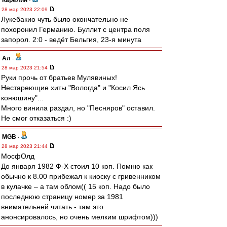
Карелин
-
28 мар 2023 22:09
Лукебакио чуть было окончательно не
похоронил Германию. Буллит с центра поля
запорол. 2:0 - ведёт Бельгия, 23-я минута
Ал
-
28 мар 2023 21:54
Руки прочь от братьев Мулявиных!
Нестареющие хиты "Вологда" и "Косил Ясь
конюшину"...
Много винила раздал, но "Песняров" оставил.
Не смог отказаться :)
MGB
-
28 мар 2023 21:44
МосфОлд
До января 1982 Ф-Х стоил 10 коп. Помню как
обычно к 8.00 прибежал к киоску с гривенником
в кулачке – а там облом(( 15 коп. Надо было
последнюю страницу номер за 1981
внимательней читать - там это
анонсировалось, но очень мелким шрифтом)))