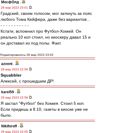
МосфОлд
-
28 мар 2023 23:01
Градский, своим голосом, мог заткнуть за пояс
любого Тома Кейфера, даже без вариантов...
- - - - - - - - - - -
Кстати, вспомнил про Футбол-Хоккей. Он
реально 10 коп стоил, но киоскеру давал 15 и
он доставал из под полы. Факт.
Редактировалось 28 мар 2023 23:02
azvent
-
28 мар 2023 22:58
Squabbler
Алексей, с прошедшим ДР!
karel59
-
28 мар 2023 22:58
Я застал "Футбол" без Хоккея. Стоил 5 коп.
Если придешь в 8.10, газеты в киоске уже не
было.
Nikiforoff
-
28 мар 2023 22:55