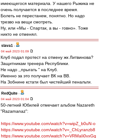
имеющегося материала. У нашего Рыжика не
очень получается в последнее время.
Болеть не перестанем, понятно. Но надо
трезво на вещи смотреть.
Ну, или «Мы - Спартак, а вы - говно». Тоже
никто не отменял.
slava1
-
04 май 2023 01:09
Клуб подал протест на отмену жк Литвинова?
Защитникам тренера Республики.
Не надо ,,прыгать " на Клуб.
Именно за это получает ВК на ВВ.
На Зобнине кстати был чистейший пенальти.
RedQuite
-
04 май 2023 01:04
50-летний Юбилей отмечает альбом Nazareth
"Razamanaz":
https://www.youtube.com/watch?v=wipZ_b0uN-o
https://www.youtube.com/watch?v=_ChLyranzb8
https://www.youtube.com/watch?v=VRMaIi0vxGg