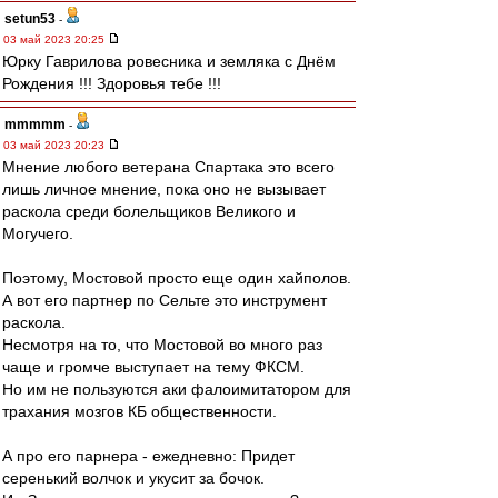
setun53
-
03 май 2023 20:25
Юрку Гаврилова ровесника и земляка с Днём
Рождения !!! Здоровья тебе !!!
mmmmm
-
03 май 2023 20:23
Мнение любого ветерана Спартака это всего
лишь личное мнение, пока оно не вызывает
раскола среди болельщиков Великого и
Могучего.
Поэтому, Мостовой просто еще один хайполов.
А вот его партнер по Сельте это инструмент
раскола.
Несмотря на то, что Мостовой во много раз
чаще и громче выступает на тему ФКСМ.
Но им не пользуются аки фалоимитатором для
трахания мозгов КБ общественности.
А про его парнера - ежедневно: Придет
серенький волчок и укусит за бочок.