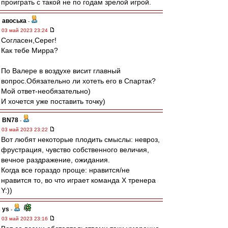
проиграть с такой не по годам зрелой игрой.
авоська
-
03 май 2023 23:24
Согласен,Серег!
Как тебе Мирра?
По Валере в воздухе висит главный
вопрос.Обязательно ли хотеть его в Спартак?
Мой ответ-необязательно)
И хочется уже поставить точку)
BN78
-
03 май 2023 23:22
Вот любят некоторые плодить смыслы: невроз,
фрустрация, чувство собственного величия,
вечное раздражение, ожидания.
Когда все гораздо проще: нравится/не
нравится то, во что играет команда Х тренера
Y:))
ys
-
03 май 2023 23:16