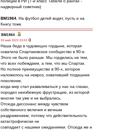
полиции в РИ (7-й класс Табели о рангах -
надворный советник)
BM1964
, На футбол детей водят, пусть и на
Книгу тоже.
BM1964
-
03 май 2023 23:03
Наша беда в чудовищно гордыне, которая
охватила Спартаковское сообщество в 90-е.
Этого не было раньше. Мы гордились не тем,
что всех побеждаем, а тем, что мы Спартак.
Но полное преимущество в 90-х, которое
наложилось на невроз, охвативший тогдашнее
поколение,
когда мир стал разваливаться у нас на глазах,
породил неизбежную фрустрацию, из которой
многие так уже и не выбрались.
Отсюда диссонанс между чувством
собственного величия и вечным
раздражением, потому что действительность
катастрофически не
совпадает с нашими ожиданиями. Отсюда же и