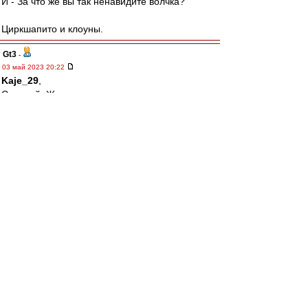
И - За что же вы так ненавидите волчка?
Циркшапито и клоуны.
Gt3
-
03 май 2023 20:22
Kaje_29
,
С нашей, Женя.
Ал
-
03 май 2023 20:19
Саша Мостовой очень общительный,
отзывчивый и добродушный человек. Я имел
возможности несколько раз убедиться в этом.
Ему, правда, не хватает ума.
Однако на ВВ добрая половина персонажей
тоже не может этим похвастаться. И что? Надо
их всех смешать с грязью?
При этом Мостовой хотя бы коням забивал. Я
уж не говорю про Карпина.
А большая часть "юзеров" на гостевой для
меня вообще - просто набор букв на экране. И
к кому следует относиться с почтением? К