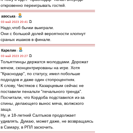
откровенно переигрывать гостей.
авоська
-
03 май 2023 20:41
Надо,чтоб бычки выиграли.
Они с большой долей вероятности хлопнут
сраных ишаков в финале.
Карелин
-
03 май 2023 20:27
Тольяттинцы держатся молодцами. Дорожат
мячом, сконцентрированы на игре. Хотя
"Краснодар", по статусу, имел побольше
подходов и даже один стопроцентняк.
К слову, Чистяков с Казарцевым сейчас не
поставили пенальти "печального тренда".
Посчитали, что Кордоба подставился из-за
спины, делающего вынос мяча, волжского
заща.
Ну, и 18-летний Салтыков продолжает
удивлять. Думаю, может даже, не возвращаясь
в Самару, в РПЛ заскочить.