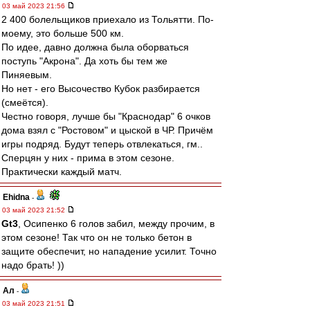
03 май 2023 21:56
2 400 болельщиков приехало из Тольятти. По-
моему, это больше 500 км.
По идее, давно должна была оборваться
поступь "Акрона". Да хоть бы тем же
Пиняевым.
Но нет - его Высочество Кубок разбирается
(смеётся).
Честно говоря, лучше бы "Краснодар" 6 очков
дома взял с "Ростовом" и цыской в ЧР. Причём
игры подряд. Будут теперь отвлекаться, гм..
Сперцян у них - прима в этом сезоне.
Практически каждый матч.
Ehidna
-
03 май 2023 21:52
Gt3
, Осипенко 6 голов забил, между прочим, в
этом сезоне! Так что он не только бетон в
защите обеспечит, но нападение усилит. Точно
надо брать! ))
Ал
-
03 май 2023 21:51