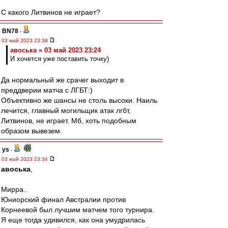
С какого Литвинов не играет?
BN78
-
03 май 2023 23:38
авоська » 03 май 2023 23:24
И хочется уже поставить точку)
Да нормальный же срачег выходит в
преддверии матча с ЛГБТ:)
Объективно же шансы не столь высоки. Наиль
лечится, главный могильщик атак лгбт,
Литвинов, не играет. Мб, хоть подобным
образом вывезем.
ys
-
03 май 2023 23:34
авоська
,
Мирра..
Юниорский финал Австралии против
Корнеевой был лучшим матчем того турнира.
Я еще тогда удивился, как она умудрилась