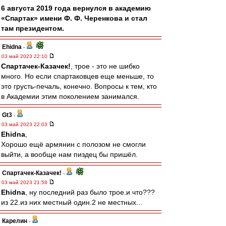
6 августа 2019 года вернулся в академию
«Спартак» имени Ф. Ф. Черенкова и стал
там президентом.
Ehidna
-
03 май 2023 22:10
Спартачек-Казачек!
, трое - это не шибко
много. Но если спартаковцев еще меньше, то
это грусть-печаль, конечно. Вопросы к тем, кто
в Академии этим поколением занимался.
Gt3
-
03 май 2023 22:03
Ehidna
,
Хорошо ещё армянин с полозом не смогли
выйти, а вообще нам пиздец бы пришёл.
Спартачек-Казачек!
-
03 май 2023 21:58
Ehidna
, ну последний раз было трое.и что???
из 22.из них местный один.2 не местных...
Карелин
-