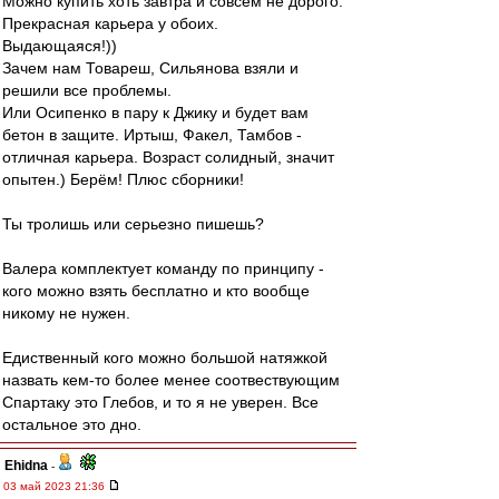
Можно купить хоть завтра и совсем не дорого.
Прекрасная карьера у обоих.
Выдающаяся!))
Зачем нам Товареш, Сильянова взяли и
решили все проблемы.
Или Осипенко в пару к Джику и будет вам
бетон в защите. Иртыш, Факел, Тамбов -
отличная карьера. Возраст солидный, значит
опытен.) Берём! Плюс сборники!
Ты тролишь или серьезно пишешь?
Валера комплектует команду по принципу -
кого можно взять бесплатно и кто вообще
никому не нужен.
Едиственный кого можно большой натяжкой
назвать кем-то более менее соотвествующим
Спартаку это Глебов, и то я не уверен. Все
остальное это дно.
Ehidna
-
03 май 2023 21:36