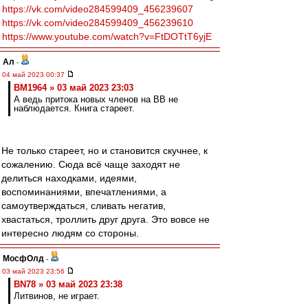
https://vk.com/video284599409_456239607
https://vk.com/video284599409_456239610
https://www.youtube.com/watch?v=FtDOTtT6yjE
Ал
-
04 май 2023 00:37
BM1964 » 03 май 2023 23:03
А ведь притока новых членов на ВВ не
наблюдается. Книга стареет.
Не только стареет, но и становится скучнее, к
сожалению. Сюда всё чаще заходят не
делиться находками, идеями,
воспоминаниями, впечатлениями, а
самоутверждаться, сливать негатив,
хвастаться, троллить друг друга. Это вовсе не
интересно людям со стороны.
МосфОлд
-
03 май 2023 23:56
BN78 » 03 май 2023 23:38
Литвинов, не играет.