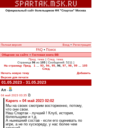
Официальный сайт болельщиков ФК "Спартак" Москва
Полная версия
Вход
•
Регистрация
FAQ
•
Поиск
Общение на сайте
Гостевая книга ВВ
»
Пред. тема
|
След. тема
Страница
96
из
105
[ Сообщений: 5211 ]
На страницу
Пред.
1
...
93
,
94
,
95
,
96
,
97
,
98
,
99
...
105
След.
Начать новую тему
Добавить
Версия для печати
01.05.2023 - 31.05.2023
Ал
-
04 май 2023 03:35
Kapers » 04 май 2023 02:02
Мы на своих смотрим восторженно, потому,
что они свои.
Наш Спартак - лучший ! Клуб, история,
болельщики и т.д.
А нынешний состав - если его оценивать по
игре, а не по хускореду, у нас более чем
средний.