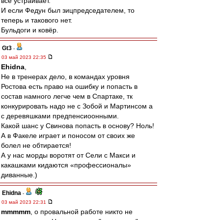
всё устраивает.
И если Федун был зицпредседателем, то
теперь и такового нет.
Бульдоги и ковёр.
Gt3
-
03 май 2023 22:35
Ehidna
,
Не в тренерах дело, в командах уровня
Ростова есть право на ошибку и попасть в
состав намного легче чем в Спартаке, тк
конкурировать надо не с Зобой и Мартинсом а
с деревяшками предпенсиоонными.
Какой шанс у Свинова попасть в основу? Ноль!
А в Факеле играет и поносом от своих же
болел не обтирается!
А у нас морды воротят от Сели с Макси и
какашками кидаются «профессионалы»
диванные.)
Ehidna
-
03 май 2023 22:31
mmmmm
, о провальной работе никто не