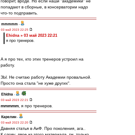
говорит, вроде. Но если наши "академики" не
попадают в сборные, в консерватории надо
что-то подправить.
mmmmm
-
03 май 2023 22:25
Ehidna » 03 май 2023 22:21
я про тренеров.
А я про тех, кто этих тренеров устроил на
работу.
ЗЫ. Не считаю работу Академии провальной.
Просто она стала "не хуже других".
Ehidna
-
03 май 2023 22:21
mmmmm
, я про тренеров.
Карелин
-
03 май 2023 22:20
Давняя статья в АиФ. Про поколения, ага..
К слову, двое из этого материала, гм, только