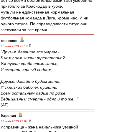
Вот со всеми обстоятельствами таки умеренно
притоплю за Краснодар в кубке.
Чуть ли не единственная нормальная
футбольная команда в Лиге, кроме нас. И ни
одного титула. По справедливости титул они
заслужили за все время.
mmmmm
-
03 май 2023 23:13
"Друзья, давайте все умрем -
К чему нам жизни трепетанье?
Уж лучше гроба громыханье,
И смерти черный водоем;
Друзья, давайте будем жить,
И склизких бабочек душить;
Всем остальным дадим по роже,
Ведь жизнь и смерть - одно и то же..."
(АГ)
Карелин
-
03 май 2023 23:04
Исправница - жена начальника уездной