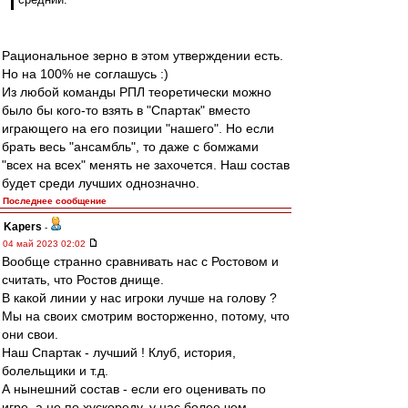
Рациональное зерно в этом утверждении есть.
Но на 100% не соглашусь :)
Из любой команды РПЛ теоретически можно
было бы кого-то взять в "Спартак" вместо
играющего на его позиции "нашего". Но если
брать весь "ансамбль", то даже с бомжами
"всех на всех" менять не захочется. Наш состав
будет среди лучших однозначно.
Последнее сообщение
Kapers
-
04 май 2023 02:02
Вообще странно сравнивать нас с Ростовом и
считать, что Ростов днище.
В какой линии у нас игроки лучше на голову ?
Мы на своих смотрим восторженно, потому, что
они свои.
Наш Спартак - лучший ! Клуб, история,
болельщики и т.д.
А нынешний состав - если его оценивать по
игре, а не по хускореду, у нас более чем