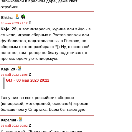
Забыковали в Красном даре, даже свет
отрубили.
Ehidna
-
03 май 2023 21:12
Kaje_29
, а вот интересно, курица или яйцо - в
смысле, игроки сборных в Ростов попали или
футболистов, подготовленных в Ростове, по
сборным охотно разбирают?)) Ну, с основной
понятно, там тренер по блату подтягивает, я
про молодежную-юниорскую.
Kaje_29
-
03 май 2023 21:06
Gt3 » 03 май 2023 20:22
Так у них во всех российских сборных
(юниорской, молодежной, основной) игроков
больше чем у Спартака. Всем бы такое дно
Карелин
-
03 май 2023 20:52
К тому и идёт. "Краснодар" начал впереди