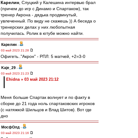
Карелин
, Слуцкий у Калешина интервью брал
(причем до игр с Динамо и Спартаком), так
тренер Акрона - дядька продвинутый,
увлеченный. По виду не скажешь )) А беседа о
тренерских делах у них любопытная
получилась. Ролик в ютубе можно найти.
Карелин
-
03 май 2023 21:28
Офигеть.."Акрон" - РПЛ: 5 матчей, +2=3-0
Kaje_29
-
03 май 2023 21:23
Ehidna » 03 май 2023 21:12
Меня больше Спартак волнует и по факту в
сборке до 21 года ноль спартаковских игроков
(с натяжкой Шильцов и Влад Шитов). Вот где
дно
МосфОлд
-
03 май 2023 21:16