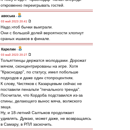
откровенно переигрывать гостей.
авоська
-
03 май 2023 20:41
Надо,чтоб бычки выиграли.
Они с большой долей вероятности хлопнут
сраных ишаков в финале.
Карелин
-
03 май 2023 20:27
Тольяттинцы держатся молодцами. Дорожат
мячом, сконцентрированы на игре. Хотя
"Краснодар", по статусу, имел побольше
подходов и даже один стопроцентняк.
К слову, Чистяков с Казарцевым сейчас не
поставили пенальти "печального тренда".
Посчитали, что Кордоба подставился из-за
спины, делающего вынос мяча, волжского
заща.
Ну, и 18-летний Салтыков продолжает
удивлять. Думаю, может даже, не возвращаясь
в Самару, в РПЛ заскочить.