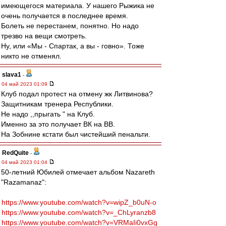
имеющегося материала. У нашего Рыжика не
очень получается в последнее время.
Болеть не перестанем, понятно. Но надо
трезво на вещи смотреть.
Ну, или «Мы - Спартак, а вы - говно». Тоже
никто не отменял.
slava1
-
04 май 2023 01:09
Клуб подал протест на отмену жк Литвинова?
Защитникам тренера Республики.
Не надо ,,прыгать " на Клуб.
Именно за это получает ВК на ВВ.
На Зобнине кстати был чистейший пенальти.
RedQuite
-
04 май 2023 01:04
50-летний Юбилей отмечает альбом Nazareth
"Razamanaz":
https://www.youtube.com/watch?v=wipZ_b0uN-o
https://www.youtube.com/watch?v=_ChLyranzb8
https://www.youtube.com/watch?v=VRMaIi0vxGg