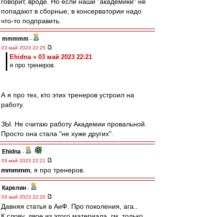
говорит, вроде. Но если наши "академики" не
попадают в сборные, в консерватории надо
что-то подправить.
mmmmm
-
03 май 2023 22:25
Ehidna » 03 май 2023 22:21
я про тренеров.
А я про тех, кто этих тренеров устроил на
работу.
ЗЫ. Не считаю работу Академии провальной.
Просто она стала "не хуже других".
Ehidna
-
03 май 2023 22:21
mmmmm
, я про тренеров.
Карелин
-
03 май 2023 22:20
Давняя статья в АиФ. Про поколения, ага..
К слову, двое из этого материала, гм, только