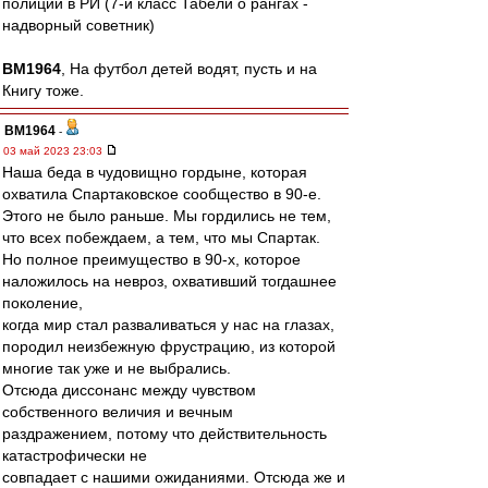
полиции в РИ (7-й класс Табели о рангах -
надворный советник)
BM1964
, На футбол детей водят, пусть и на
Книгу тоже.
BM1964
-
03 май 2023 23:03
Наша беда в чудовищно гордыне, которая
охватила Спартаковское сообщество в 90-е.
Этого не было раньше. Мы гордились не тем,
что всех побеждаем, а тем, что мы Спартак.
Но полное преимущество в 90-х, которое
наложилось на невроз, охвативший тогдашнее
поколение,
когда мир стал разваливаться у нас на глазах,
породил неизбежную фрустрацию, из которой
многие так уже и не выбрались.
Отсюда диссонанс между чувством
собственного величия и вечным
раздражением, потому что действительность
катастрофически не
совпадает с нашими ожиданиями. Отсюда же и