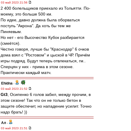
03 май 2023 21:56
2 400 болельщиков приехало из Тольятти. По-
моему, это больше 500 км.
По идее, давно должна была оборваться
поступь "Акрона". Да хоть бы тем же
Пиняевым.
Но нет - его Высочество Кубок разбирается
(смеётся).
Честно говоря, лучше бы "Краснодар" 6 очков
дома взял с "Ростовом" и цыской в ЧР. Причём
игры подряд. Будут теперь отвлекаться, гм..
Сперцян у них - прима в этом сезоне.
Практически каждый матч.
Ehidna
-
03 май 2023 21:52
Gt3
, Осипенко 6 голов забил, между прочим, в
этом сезоне! Так что он не только бетон в
защите обеспечит, но нападение усилит. Точно
надо брать! ))
Ал
-
03 май 2023 21:51