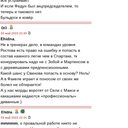
всё устраивает.
И если Федун был зицпредседателем, то
теперь и такового нет.
Бульдоги и ковёр.
Gt3
-
03 май 2023 22:35
Ehidna
,
Не в тренерах дело, в командах уровня
Ростова есть право на ошибку и попасть в
состав намного легче чем в Спартаке, тк
конкурировать надо не с Зобой и Мартинсом а
с деревяшками предпенсиоонными.
Какой шанс у Свинова попасть в основу? Ноль!
А в Факеле играет и поносом от своих же
болел не обтирается!
А у нас морды воротят от Сели с Макси и
какашками кидаются «профессионалы»
диванные.)
Ehidna
-
03 май 2023 22:31
mmmmm
, о провальной работе никто не