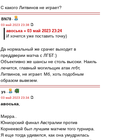
С какого Литвинов не играет?
BN78
-
03 май 2023 23:38
авоська » 03 май 2023 23:24
И хочется уже поставить точку)
Да нормальный же срачег выходит в
преддверии матча с ЛГБТ:)
Объективно же шансы не столь высоки. Наиль
лечится, главный могильщик атак лгбт,
Литвинов, не играет. Мб, хоть подобным
образом вывезем.
ys
-
03 май 2023 23:34
авоська
,
Мирра..
Юниорский финал Австралии против
Корнеевой был лучшим матчем того турнира.
Я еще тогда удивился, как она умудрилась