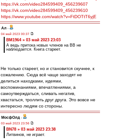
https://vk.com/video284599409_456239607
https://vk.com/video284599409_456239610
https://www.youtube.com/watch?v=FtDOTtT6yjE
Ал
-
04 май 2023 00:37
BM1964 » 03 май 2023 23:03
А ведь притока новых членов на ВВ не
наблюдается. Книга стареет.
Не только стареет, но и становится скучнее, к
сожалению. Сюда всё чаще заходят не
делиться находками, идеями,
воспоминаниями, впечатлениями, а
самоутверждаться, сливать негатив,
хвастаться, троллить друг друга. Это вовсе не
интересно людям со стороны.
МосфОлд
-
03 май 2023 23:56
BN78 » 03 май 2023 23:38
Литвинов, не играет.