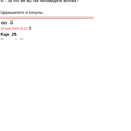
И - За что же вы так ненавидите волчка?
Циркшапито и клоуны.
Gt3
-
03 май 2023 20:22
Kaje_29
,
С нашей, Женя.
Ал
-
03 май 2023 20:19
Саша Мостовой очень общительный,
отзывчивый и добродушный человек. Я имел
возможности несколько раз убедиться в этом.
Ему, правда, не хватает ума.
Однако на ВВ добрая половина персонажей
тоже не может этим похвастаться. И что? Надо
их всех смешать с грязью?
При этом Мостовой хотя бы коням забивал. Я
уж не говорю про Карпина.
А большая часть "юзеров" на гостевой для
меня вообще - просто набор букв на экране. И
к кому следует относиться с почтением? К