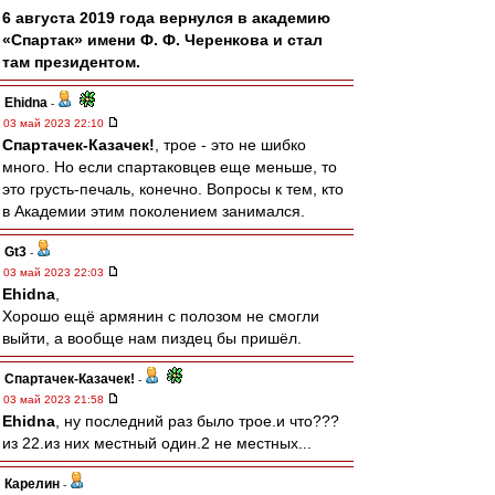
6 августа 2019 года вернулся в академию
«Спартак» имени Ф. Ф. Черенкова и стал
там президентом.
Ehidna
-
03 май 2023 22:10
Спартачек-Казачек!
, трое - это не шибко
много. Но если спартаковцев еще меньше, то
это грусть-печаль, конечно. Вопросы к тем, кто
в Академии этим поколением занимался.
Gt3
-
03 май 2023 22:03
Ehidna
,
Хорошо ещё армянин с полозом не смогли
выйти, а вообще нам пиздец бы пришёл.
Спартачек-Казачек!
-
03 май 2023 21:58
Ehidna
, ну последний раз было трое.и что???
из 22.из них местный один.2 не местных...
Карелин
-