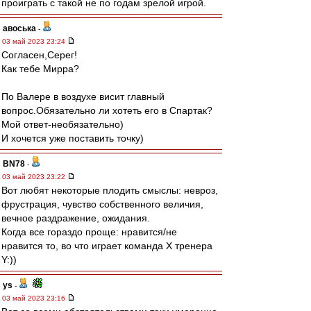
проиграть с такой не по годам зрелой игрой.
авоська
-
03 май 2023 23:24
Согласен,Серег!
Как тебе Мирра?
По Валере в воздухе висит главный
вопрос.Обязательно ли хотеть его в Спартак?
Мой ответ-необязательно)
И хочется уже поставить точку)
BN78
-
03 май 2023 23:22
Вот любят некоторые плодить смыслы: невроз,
фрустрация, чувство собственного величия,
вечное раздражение, ожидания.
Когда все гораздо проще: нравится/не
нравится то, во что играет команда Х тренера
Y:))
ys
-
03 май 2023 23:16