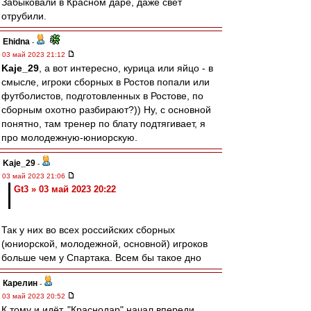
Забыковали в Красном даре, даже свет
отрубили.
Ehidna
-
03 май 2023 21:12
Kaje_29
, а вот интересно, курица или яйцо - в
смысле, игроки сборных в Ростов попали или
футболистов, подготовленных в Ростове, по
сборным охотно разбирают?)) Ну, с основной
понятно, там тренер по блату подтягивает, я
про молодежную-юниорскую.
Kaje_29
-
03 май 2023 21:06
Gt3 » 03 май 2023 20:22
Так у них во всех российских сборных
(юниорской, молодежной, основной) игроков
больше чем у Спартака. Всем бы такое дно
Карелин
-
03 май 2023 20:52
К тому и идёт. "Краснодар" начал впереди