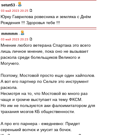
setun53
-
03 май 2023 20:25
Юрку Гаврилова ровесника и земляка с Днём
Рождения !!! Здоровья тебе !!!
mmmmm
-
03 май 2023 20:23
Мнение любого ветерана Спартака это всего
лишь личное мнение, пока оно не вызывает
раскола среди болельщиков Великого и
Могучего.
Поэтому, Мостовой просто еще один хайполов.
А вот его партнер по Сельте это инструмент
раскола.
Несмотря на то, что Мостовой во много раз
чаще и громче выступает на тему ФКСМ.
Но им не пользуются аки фалоимитатором для
трахания мозгов КБ общественности.
А про его парнера - ежедневно: Придет
серенький волчок и укусит за бочок.