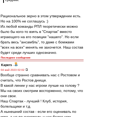
Рациональное зерно в этом утверждении есть.
Но на 100% не соглашусь :)
Из любой команды РПЛ теоретически можно
было бы кого-то взять в "Спартак" вместо
играющего на его позиции "нашего". Но если
брать весь "ансамбль", то даже с бомжами
"всех на всех" менять не захочется. Наш состав
будет среди лучших однозначно.
Последнее сообщение
Kapers
-
04 май 2023 02:02
Вообще странно сравнивать нас с Ростовом и
считать, что Ростов днище.
В какой линии у нас игроки лучше на голову ?
Мы на своих смотрим восторженно, потому, что
они свои.
Наш Спартак - лучший ! Клуб, история,
болельщики и т.д.
А нынешний состав - если его оценивать по
игре, а не по хускореду, у нас более чем