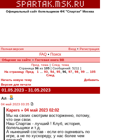
Официальный сайт болельщиков ФК "Спартак" Москва
Полная версия
Вход
•
Регистрация
FAQ
•
Поиск
Общение на сайте
Гостевая книга ВВ
»
Пред. тема
|
След. тема
Страница
96
из
105
[ Сообщений: 5211 ]
На страницу
Пред.
1
...
93
,
94
,
95
,
96
,
97
,
98
,
99
...
105
След.
Начать новую тему
Добавить
Версия для печати
01.05.2023 - 31.05.2023
Ал
-
04 май 2023 03:35
Kapers » 04 май 2023 02:02
Мы на своих смотрим восторженно, потому,
что они свои.
Наш Спартак - лучший ! Клуб, история,
болельщики и т.д.
А нынешний состав - если его оценивать по
игре, а не по хускореду, у нас более чем
средний.