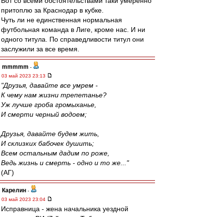
Вот со всеми обстоятельствами таки умеренно
притоплю за Краснодар в кубке.
Чуть ли не единственная нормальная
футбольная команда в Лиге, кроме нас. И ни
одного титула. По справедливости титул они
заслужили за все время.
mmmmm
-
03 май 2023 23:13
"Друзья, давайте все умрем -
К чему нам жизни трепетанье?
Уж лучше гроба громыханье,
И смерти черный водоем;
Друзья, давайте будем жить,
И склизких бабочек душить;
Всем остальным дадим по роже,
Ведь жизнь и смерть - одно и то же..."
(АГ)
Карелин
-
03 май 2023 23:04
Исправница - жена начальника уездной