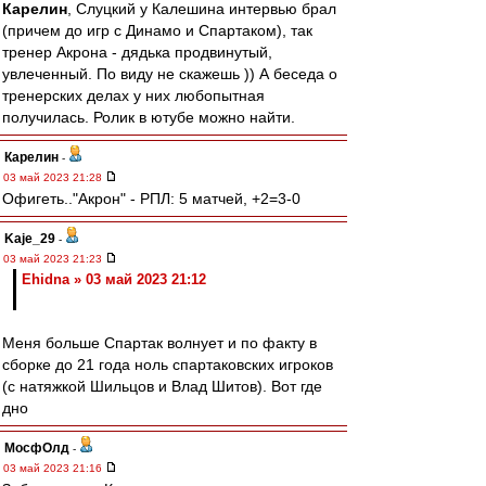
Карелин
, Слуцкий у Калешина интервью брал
(причем до игр с Динамо и Спартаком), так
тренер Акрона - дядька продвинутый,
увлеченный. По виду не скажешь )) А беседа о
тренерских делах у них любопытная
получилась. Ролик в ютубе можно найти.
Карелин
-
03 май 2023 21:28
Офигеть.."Акрон" - РПЛ: 5 матчей, +2=3-0
Kaje_29
-
03 май 2023 21:23
Ehidna » 03 май 2023 21:12
Меня больше Спартак волнует и по факту в
сборке до 21 года ноль спартаковских игроков
(с натяжкой Шильцов и Влад Шитов). Вот где
дно
МосфОлд
-
03 май 2023 21:16