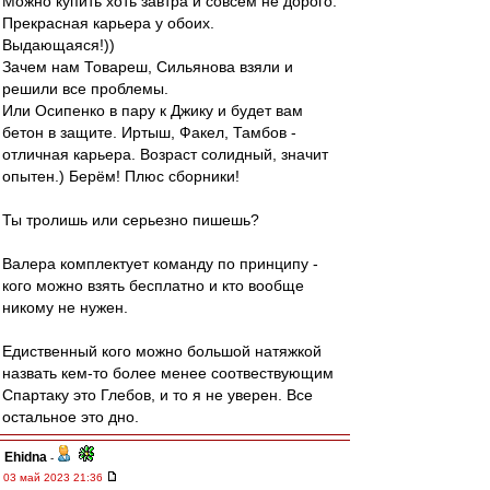
Можно купить хоть завтра и совсем не дорого.
Прекрасная карьера у обоих.
Выдающаяся!))
Зачем нам Товареш, Сильянова взяли и
решили все проблемы.
Или Осипенко в пару к Джику и будет вам
бетон в защите. Иртыш, Факел, Тамбов -
отличная карьера. Возраст солидный, значит
опытен.) Берём! Плюс сборники!
Ты тролишь или серьезно пишешь?
Валера комплектует команду по принципу -
кого можно взять бесплатно и кто вообще
никому не нужен.
Едиственный кого можно большой натяжкой
назвать кем-то более менее соотвествующим
Спартаку это Глебов, и то я не уверен. Все
остальное это дно.
Ehidna
-
03 май 2023 21:36