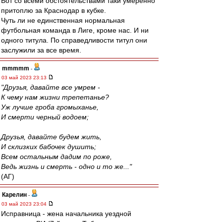
Вот со всеми обстоятельствами таки умеренно
притоплю за Краснодар в кубке.
Чуть ли не единственная нормальная
футбольная команда в Лиге, кроме нас. И ни
одного титула. По справедливости титул они
заслужили за все время.
mmmmm
-
03 май 2023 23:13
"Друзья, давайте все умрем -
К чему нам жизни трепетанье?
Уж лучше гроба громыханье,
И смерти черный водоем;
Друзья, давайте будем жить,
И склизких бабочек душить;
Всем остальным дадим по роже,
Ведь жизнь и смерть - одно и то же..."
(АГ)
Карелин
-
03 май 2023 23:04
Исправница - жена начальника уездной