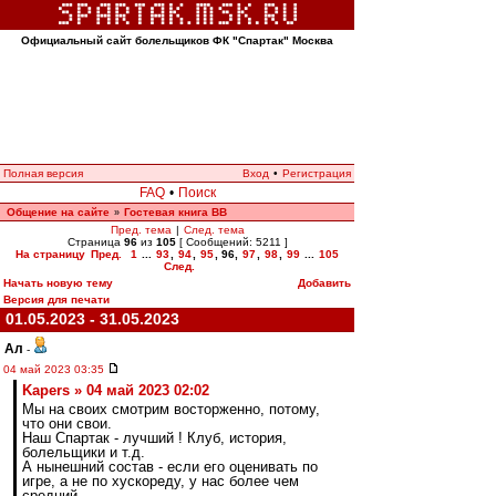
Официальный сайт болельщиков ФК "Спартак" Москва
Полная версия
Вход
•
Регистрация
FAQ
•
Поиск
Общение на сайте
Гостевая книга ВВ
»
Пред. тема
|
След. тема
Страница
96
из
105
[ Сообщений: 5211 ]
На страницу
Пред.
1
...
93
,
94
,
95
,
96
,
97
,
98
,
99
...
105
След.
Начать новую тему
Добавить
Версия для печати
01.05.2023 - 31.05.2023
Ал
-
04 май 2023 03:35
Kapers » 04 май 2023 02:02
Мы на своих смотрим восторженно, потому,
что они свои.
Наш Спартак - лучший ! Клуб, история,
болельщики и т.д.
А нынешний состав - если его оценивать по
игре, а не по хускореду, у нас более чем
средний.