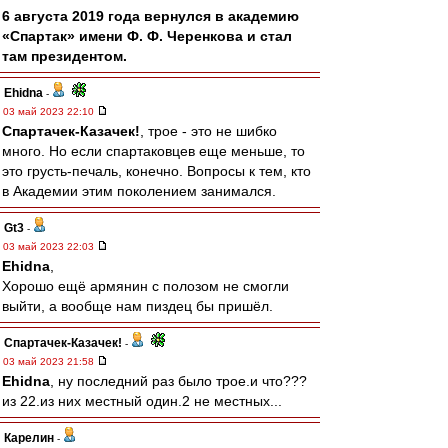
6 августа 2019 года вернулся в академию
«Спартак» имени Ф. Ф. Черенкова и стал
там президентом.
Ehidna
-
03 май 2023 22:10
Спартачек-Казачек!
, трое - это не шибко
много. Но если спартаковцев еще меньше, то
это грусть-печаль, конечно. Вопросы к тем, кто
в Академии этим поколением занимался.
Gt3
-
03 май 2023 22:03
Ehidna
,
Хорошо ещё армянин с полозом не смогли
выйти, а вообще нам пиздец бы пришёл.
Спартачек-Казачек!
-
03 май 2023 21:58
Ehidna
, ну последний раз было трое.и что???
из 22.из них местный один.2 не местных...
Карелин
-