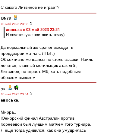
С какого Литвинов не играет?
BN78
-
03 май 2023 23:38
авоська » 03 май 2023 23:24
И хочется уже поставить точку)
Да нормальный же срачег выходит в
преддверии матча с ЛГБТ:)
Объективно же шансы не столь высоки. Наиль
лечится, главный могильщик атак лгбт,
Литвинов, не играет. Мб, хоть подобным
образом вывезем.
ys
-
03 май 2023 23:34
авоська
,
Мирра..
Юниорский финал Австралии против
Корнеевой был лучшим матчем того турнира.
Я еще тогда удивился, как она умудрилась