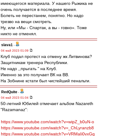
имеющегося материала. У нашего Рыжика не
очень получается в последнее время.
Болеть не перестанем, понятно. Но надо
трезво на вещи смотреть.
Ну, или «Мы - Спартак, а вы - говно». Тоже
никто не отменял.
slava1
-
04 май 2023 01:09
Клуб подал протест на отмену жк Литвинова?
Защитникам тренера Республики.
Не надо ,,прыгать " на Клуб.
Именно за это получает ВК на ВВ.
На Зобнине кстати был чистейший пенальти.
RedQuite
-
04 май 2023 01:04
50-летний Юбилей отмечает альбом Nazareth
"Razamanaz":
https://www.youtube.com/watch?v=wipZ_b0uN-o
https://www.youtube.com/watch?v=_ChLyranzb8
https://www.youtube.com/watch?v=VRMaIi0vxGg