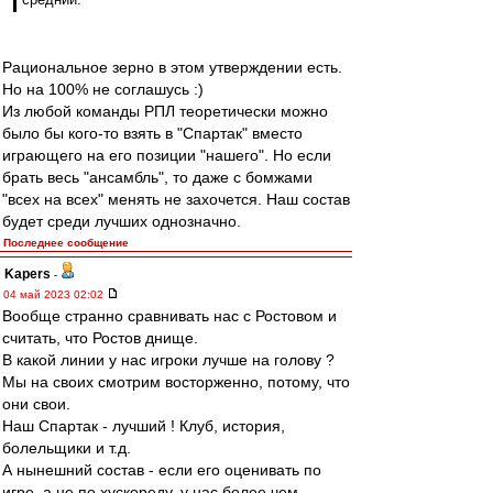
Рациональное зерно в этом утверждении есть.
Но на 100% не соглашусь :)
Из любой команды РПЛ теоретически можно
было бы кого-то взять в "Спартак" вместо
играющего на его позиции "нашего". Но если
брать весь "ансамбль", то даже с бомжами
"всех на всех" менять не захочется. Наш состав
будет среди лучших однозначно.
Последнее сообщение
Kapers
-
04 май 2023 02:02
Вообще странно сравнивать нас с Ростовом и
считать, что Ростов днище.
В какой линии у нас игроки лучше на голову ?
Мы на своих смотрим восторженно, потому, что
они свои.
Наш Спартак - лучший ! Клуб, история,
болельщики и т.д.
А нынешний состав - если его оценивать по
игре, а не по хускореду, у нас более чем