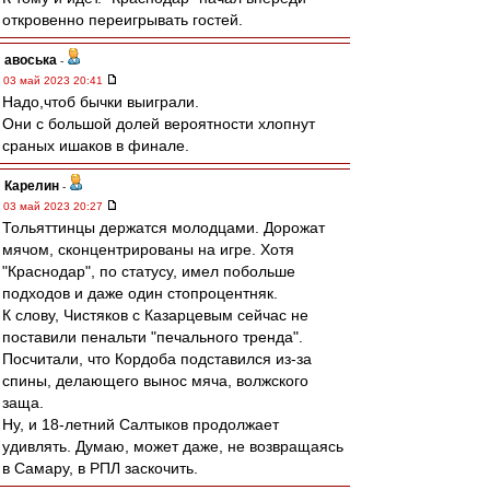
откровенно переигрывать гостей.
авоська
-
03 май 2023 20:41
Надо,чтоб бычки выиграли.
Они с большой долей вероятности хлопнут
сраных ишаков в финале.
Карелин
-
03 май 2023 20:27
Тольяттинцы держатся молодцами. Дорожат
мячом, сконцентрированы на игре. Хотя
"Краснодар", по статусу, имел побольше
подходов и даже один стопроцентняк.
К слову, Чистяков с Казарцевым сейчас не
поставили пенальти "печального тренда".
Посчитали, что Кордоба подставился из-за
спины, делающего вынос мяча, волжского
заща.
Ну, и 18-летний Салтыков продолжает
удивлять. Думаю, может даже, не возвращаясь
в Самару, в РПЛ заскочить.