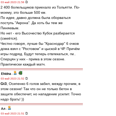
03 май 2023 21:56
2 400 болельщиков приехало из Тольятти. По-
моему, это больше 500 км.
По идее, давно должна была оборваться
поступь "Акрона". Да хоть бы тем же
Пиняевым.
Но нет - его Высочество Кубок разбирается
(смеётся).
Честно говоря, лучше бы "Краснодар" 6 очков
дома взял с "Ростовом" и цыской в ЧР. Причём
игры подряд. Будут теперь отвлекаться, гм..
Сперцян у них - прима в этом сезоне.
Практически каждый матч.
Ehidna
-
03 май 2023 21:52
Gt3
, Осипенко 6 голов забил, между прочим, в
этом сезоне! Так что он не только бетон в
защите обеспечит, но нападение усилит. Точно
надо брать! ))
Ал
-
03 май 2023 21:51