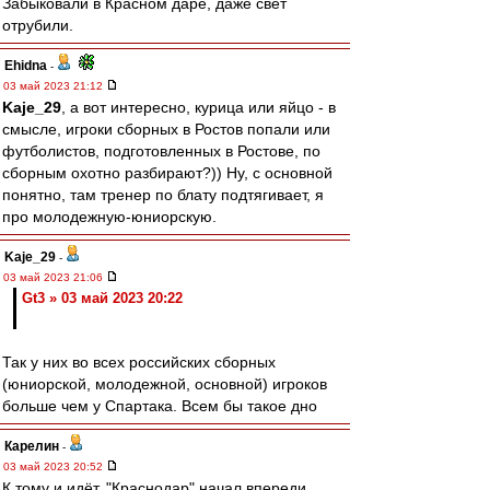
Забыковали в Красном даре, даже свет
отрубили.
Ehidna
-
03 май 2023 21:12
Kaje_29
, а вот интересно, курица или яйцо - в
смысле, игроки сборных в Ростов попали или
футболистов, подготовленных в Ростове, по
сборным охотно разбирают?)) Ну, с основной
понятно, там тренер по блату подтягивает, я
про молодежную-юниорскую.
Kaje_29
-
03 май 2023 21:06
Gt3 » 03 май 2023 20:22
Так у них во всех российских сборных
(юниорской, молодежной, основной) игроков
больше чем у Спартака. Всем бы такое дно
Карелин
-
03 май 2023 20:52
К тому и идёт. "Краснодар" начал впереди