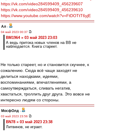
https://vk.com/video284599409_456239607
https://vk.com/video284599409_456239610
https://www.youtube.com/watch?v=FtDOTtT6yjE
Ал
-
04 май 2023 00:37
BM1964 » 03 май 2023 23:03
А ведь притока новых членов на ВВ не
наблюдается. Книга стареет.
Не только стареет, но и становится скучнее, к
сожалению. Сюда всё чаще заходят не
делиться находками, идеями,
воспоминаниями, впечатлениями, а
самоутверждаться, сливать негатив,
хвастаться, троллить друг друга. Это вовсе не
интересно людям со стороны.
МосфОлд
-
03 май 2023 23:56
BN78 » 03 май 2023 23:38
Литвинов, не играет.