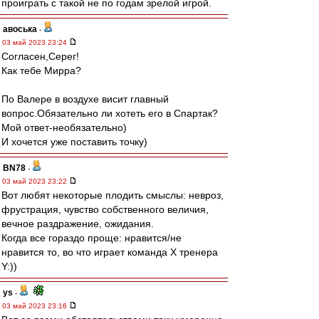
проиграть с такой не по годам зрелой игрой.
авоська
-
03 май 2023 23:24
Согласен,Серег!
Как тебе Мирра?
По Валере в воздухе висит главный
вопрос.Обязательно ли хотеть его в Спартак?
Мой ответ-необязательно)
И хочется уже поставить точку)
BN78
-
03 май 2023 23:22
Вот любят некоторые плодить смыслы: невроз,
фрустрация, чувство собственного величия,
вечное раздражение, ожидания.
Когда все гораздо проще: нравится/не
нравится то, во что играет команда Х тренера
Y:))
ys
-
03 май 2023 23:16