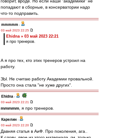
говорит, вроде. Но если наши "академики" не
попадают в сборные, в консерватории надо
что-то подправить.
mmmmm
-
03 май 2023 22:25
Ehidna » 03 май 2023 22:21
я про тренеров.
А я про тех, кто этих тренеров устроил на
работу.
ЗЫ. Не считаю работу Академии провальной.
Просто она стала "не хуже других".
Ehidna
-
03 май 2023 22:21
mmmmm
, я про тренеров.
Карелин
-
03 май 2023 22:20
Давняя статья в АиФ. Про поколения, ага..
К слову, двое из этого материала, гм, только