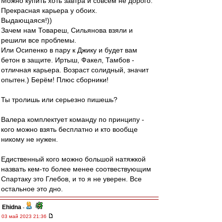
Можно купить хоть завтра и совсем не дорого.
Прекрасная карьера у обоих.
Выдающаяся!))
Зачем нам Товареш, Сильянова взяли и
решили все проблемы.
Или Осипенко в пару к Джику и будет вам
бетон в защите. Иртыш, Факел, Тамбов -
отличная карьера. Возраст солидный, значит
опытен.) Берём! Плюс сборники!
Ты тролишь или серьезно пишешь?
Валера комплектует команду по принципу -
кого можно взять бесплатно и кто вообще
никому не нужен.
Едиственный кого можно большой натяжкой
назвать кем-то более менее соотвествующим
Спартаку это Глебов, и то я не уверен. Все
остальное это дно.
Ehidna
-
03 май 2023 21:36