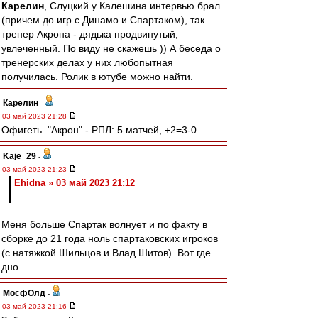
Карелин
, Слуцкий у Калешина интервью брал
(причем до игр с Динамо и Спартаком), так
тренер Акрона - дядька продвинутый,
увлеченный. По виду не скажешь )) А беседа о
тренерских делах у них любопытная
получилась. Ролик в ютубе можно найти.
Карелин
-
03 май 2023 21:28
Офигеть.."Акрон" - РПЛ: 5 матчей, +2=3-0
Kaje_29
-
03 май 2023 21:23
Ehidna » 03 май 2023 21:12
Меня больше Спартак волнует и по факту в
сборке до 21 года ноль спартаковских игроков
(с натяжкой Шильцов и Влад Шитов). Вот где
дно
МосфОлд
-
03 май 2023 21:16