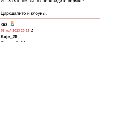
И - За что же вы так ненавидите волчка?
Циркшапито и клоуны.
Gt3
-
03 май 2023 20:22
Kaje_29
,
С нашей, Женя.
Ал
-
03 май 2023 20:19
Саша Мостовой очень общительный,
отзывчивый и добродушный человек. Я имел
возможности несколько раз убедиться в этом.
Ему, правда, не хватает ума.
Однако на ВВ добрая половина персонажей
тоже не может этим похвастаться. И что? Надо
их всех смешать с грязью?
При этом Мостовой хотя бы коням забивал. Я
уж не говорю про Карпина.
А большая часть "юзеров" на гостевой для
меня вообще - просто набор букв на экране. И
к кому следует относиться с почтением? К