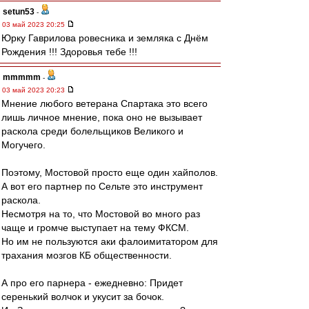
setun53
-
03 май 2023 20:25
Юрку Гаврилова ровесника и земляка с Днём
Рождения !!! Здоровья тебе !!!
mmmmm
-
03 май 2023 20:23
Мнение любого ветерана Спартака это всего
лишь личное мнение, пока оно не вызывает
раскола среди болельщиков Великого и
Могучего.
Поэтому, Мостовой просто еще один хайполов.
А вот его партнер по Сельте это инструмент
раскола.
Несмотря на то, что Мостовой во много раз
чаще и громче выступает на тему ФКСМ.
Но им не пользуются аки фалоимитатором для
трахания мозгов КБ общественности.
А про его парнера - ежедневно: Придет
серенький волчок и укусит за бочок.