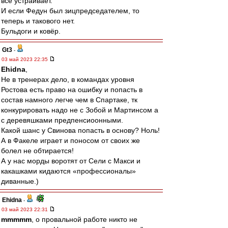
всё устраивает.
И если Федун был зицпредседателем, то
теперь и такового нет.
Бульдоги и ковёр.
Gt3
-
03 май 2023 22:35
Ehidna
,
Не в тренерах дело, в командах уровня
Ростова есть право на ошибку и попасть в
состав намного легче чем в Спартаке, тк
конкурировать надо не с Зобой и Мартинсом а
с деревяшками предпенсиоонными.
Какой шанс у Свинова попасть в основу? Ноль!
А в Факеле играет и поносом от своих же
болел не обтирается!
А у нас морды воротят от Сели с Макси и
какашками кидаются «профессионалы»
диванные.)
Ehidna
-
03 май 2023 22:31
mmmmm
, о провальной работе никто не