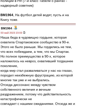
полиции в РИ (7-й класс Табели о рангах -
надворный советник)
BM1964
, На футбол детей водят, пусть и на
Книгу тоже.
BM1964
-
03 май 2023 23:03
Наша беда в чудовищно гордыне, которая
охватила Спартаковское сообщество в 90-е.
Этого не было раньше. Мы гордились не тем,
что всех побеждаем, а тем, что мы Спартак.
Но полное преимущество в 90-х, которое
наложилось на невроз, охвативший тогдашнее
поколение,
когда мир стал разваливаться у нас на глазах,
породил неизбежную фрустрацию, из которой
многие так уже и не выбрались.
Отсюда диссонанс между чувством
собственного величия и вечным
раздражением, потому что действительность
катастрофически не
совпадает с нашими ожиданиями. Отсюда же и