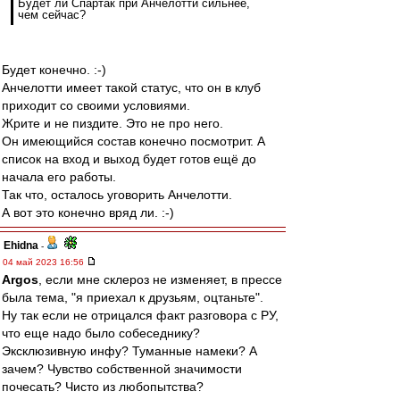
Будет ли Спартак при Анчелотти сильнее,
чем сейчас?
Будет конечно. :-)
Анчелотти имеет такой статус, что он в клуб
приходит со своими условиями.
Жрите и не пиздите. Это не про него.
Он имеющийся состав конечно посмотрит. А
список на вход и выход будет готов ещё до
начала его работы.
Так что, осталось уговорить Анчелотти.
А вот это конечно вряд ли. :-)
Ehidna
-
04 май 2023 16:56
Argos
, если мне склероз не изменяет, в прессе
была тема, "я приехал к друзьям, оцтаньте".
Ну так если не отрицался факт разговора с РУ,
что еще надо было собеседнику?
Эксклюзивную инфу? Туманные намеки? А
зачем? Чувство собственной значимости
почесать? Чисто из любопытства?