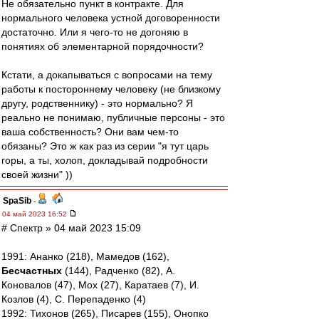
Не обязательно пункт в контракте. Для
нормального человека устной договоренности
достаточно. Или я чего-то не догоняю в
понятиях об элементарной порядочности?
Кстати, а докапываться с вопросами на тему
работы к постороннему человеку (не близкому
другу, родственнику) - это нормально? Я
реально не понимаю, публичные персоны - это
ваша собственность? Они вам чем-то
обязаны? Это ж как раз из серии "я тут царь
горы, а ты, холоп, докладывай подробности
своей жизни" ))
SpaSib
-
04 май 2023 16:52
# Спектр » 04 май 2023 15:09
1991: Ананко (218), Мамедов (162),
Бесчастных
(144), Радченко (82), А.
Коновалов (47), Мох (27), Каратаев (7), И.
Козлов (4), С. Перепаденко (4)
1992: Тихонов (265), Писарев (155), Онопко