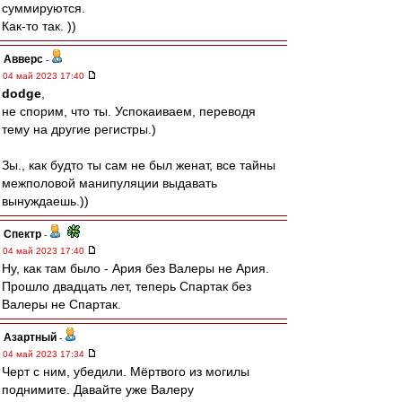
суммируются.
Как-то так. ))
Авверс
-
04 май 2023 17:40
dodge
,
не спорим, что ты. Успокаиваем, переводя
тему на другие регистры.)
Зы., как будто ты сам не был женат, все тайны
межполовой манипуляции выдавать
вынуждаешь.))
Спектр
-
04 май 2023 17:40
Ну, как там было - Ария без Валеры не Ария.
Прошло двадцать лет, теперь Спартак без
Валеры не Спартак.
Азартный
-
04 май 2023 17:34
Черт с ним, убедили. Мёртвого из могилы
поднимите. Давайте уже Валеру