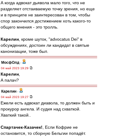
А когда адвокат дьявола мало того, что не
разделяет отстаиваемую точку зрения, но еще
и в принципе не заинтересован в том, чтобы
спор закончился достижением хоть какого-то
общего мнения - это тролль.
Карелин
, кроме шуток, "advocatus Dei" в
обсуждениях, достоин ли кандидат в святые
канонизации, тоже был.
МосфОлд
-
04 май 2023 19:29
Карелин
,
А палач?
Карелин
-
04 май 2023 19:27
Ежели есть адвокат диавола, то должен быть и
прокурор ангела. И судия над схваткой.
Хваткий такой..
Спартачек-Казачек!
, Если Кофрие не
остановится, то сборную Бельгии попадёт.