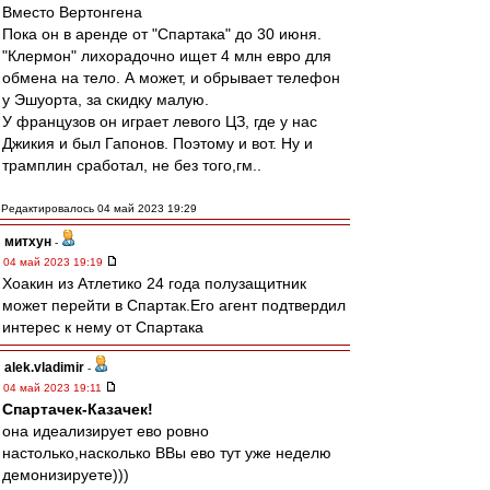
Вместо Вертонгена
Пока он в аренде от "Спартака" до 30 июня.
"Клермон" лихорадочно ищет 4 млн евро для
обмена на тело. А может, и обрывает телефон
у Эшуорта, за скидку малую.
У французов он играет левого ЦЗ, где у нас
Джикия и был Гапонов. Поэтому и вот. Ну и
трамплин сработал, не без того,гм..
Редактировалось 04 май 2023 19:29
митхун
-
04 май 2023 19:19
Хоакин из Атлетико 24 года полузащитник
может перейти в Спартак.Его агент подтвердил
интерес к нему от Спартака
alek.vladimir
-
04 май 2023 19:11
Спартачек-Казачек!
она идеализирует ево ровно
настолько,насколько ВВы ево тут уже неделю
демонизируете)))