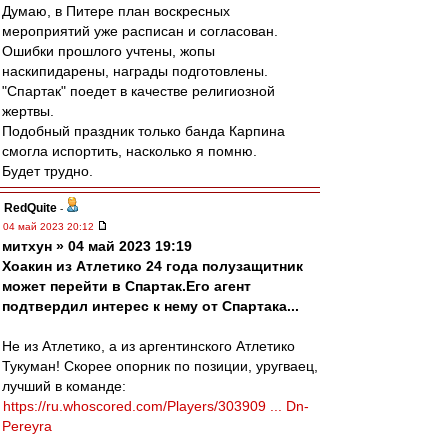
Думаю, в Питере план воскресных
мероприятий уже расписан и согласован.
Ошибки прошлого учтены, жопы
наскипидарены, награды подготовлены.
"Спартак" поедет в качестве религиозной
жертвы.
Подобный праздник только банда Карпина
смогла испортить, насколько я помню.
Будет трудно.
RedQuite
-
04 май 2023 20:12
митхун » 04 май 2023 19:19
Хоакин из Атлетико 24 года полузащитник
может перейти в Спартак.Его агент
подтвердил интерес к нему от Спартака...
Не из Атлетико, а из аргентинского Атлетико
Тукуман! Скорее опорник по позиции, уругваец,
лучший в команде:
https://ru.whoscored.com/Players/303909 ... Dn-
Pereyra