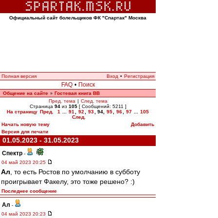
Официальный сайт болельщиков ФК "Спартак" Москва
Полная версия
Вход
•
Регистрация
FAQ
•
Поиск
Общение на сайте
Гостевая книга ВВ
»
Пред. тема
|
След. тема
Страница
94
из
105
[ Сообщений: 5211 ]
На страницу
Пред.
1
...
91
,
92
,
93
,
94
,
95
,
96
,
97
...
105
След.
Начать новую тему
Добавить
Версия для печати
01.05.2023 - 31.05.2023
Спектр
-
04 май 2023 20:25
Ал
, то есть Ростов по умолчанию в субботу
проигрывает Факелу, это тоже решено? :)
Последнее сообщение
Ал
-
04 май 2023 20:23