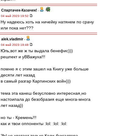
Спартачек-Казачек!
-
04 май 2023 19:52
Ну надеюсь хоть на ничейку натянем по срачу
или пока нет???
alek.vladimir
-
04 май 2023 19:48
Юль,вот же ж ты выдала бенефис)))
решпект и уВВажуха!!!
помню я с этим зашел на Книгу уже больше
десяти лет назад
в самый разгар Карпинских войн)))
тема эта канеш безусловно интересная,но
настоипала до безобразия еще многа-многа
лет назад))
но ты - Кремень!!!
как и твои оппоненты :lol: :lol: :lol:
ЗЫ не хватает только Коли-бухгалтера