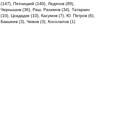
(147), Пятницкий (140), Ледяхов (89),
Чернышов (36), Раш. Рахимов (34), Татаркин
(10), Цхададзе (10), Касумов (7), Ю. Петров (6),
Бакшеев (3), Чижов (3), Косолапов (1)
----------
А Бесчастных разве не в 1992 дебютировал?
Азартный
-
04 май 2023 16:44
Черт с ним, убедили. Мёртвого из могилы
поднимите. Давайте уже Валеру
mmmmm
-
04 май 2023 16:44
Будет ли Спартак при Анчелотти сильнее, чем
сейчас? Вряд ли.
А Конова канонизировать не пробовали?
Впрочем, тоже ещё жив...
Редактировалось 04 май 2023 16:47
Argos
-