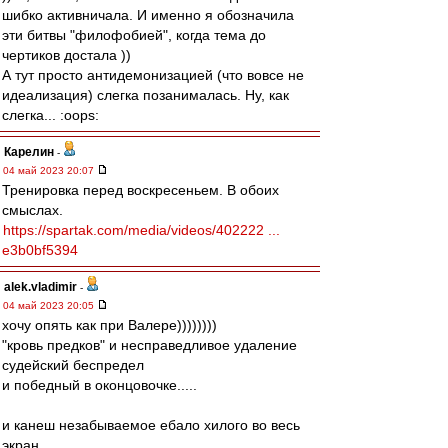
шибко активничала. И именно я обозначила
эти битвы "филофобией", когда тема до
чертиков достала ))
А тут просто антидемонизацией (что вовсе не
идеализация) слегка позанималась. Ну, как
слегка... :oops:
Карелин
-
04 май 2023 20:07
Тренировка перед воскресеньем. В обоих
смыслах.
https://spartak.com/media/videos/402222 ...
e3b0bf5394
alek.vladimir
-
04 май 2023 20:05
хочу опять как при Валере))))))))
"кровь предков" и несправедливое удаление
судейский беспредел
и победный в оконцовочке.....
и канеш незабываемое ебало хилого во весь
экран...