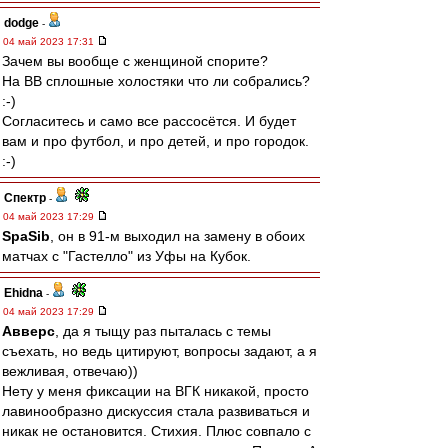
dodge
-
04 май 2023 17:31
Зачем вы вообще с женщиной спорите?
На ВВ сплошные холостяки что ли собрались?
:-)
Согласитесь и само все рассосётся. И будет
вам и про футбол, и про детей, и про городок.
:-)
Спектр
-
04 май 2023 17:29
SpaSib
, он в 91-м выходил на замену в обоих
матчах с "Гастелло" из Уфы на Кубок.
Ehidna
-
04 май 2023 17:29
Авверс
, да я тыщу раз пыталась с темы
съехать, но ведь цитируют, вопросы задают, а я
вежливая, отвечаю))
Нету у меня фиксации на ВГК никакой, просто
лавинообразно дискуссия стала развиваться и
никак не остановится. Стихия. Плюс совпало с