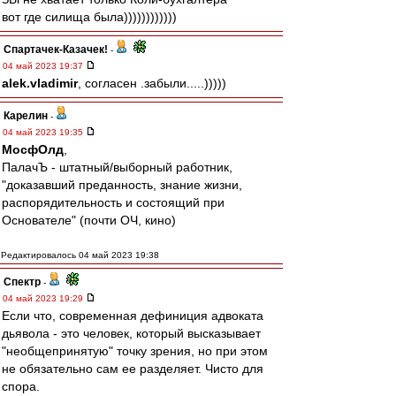
вот где силища была))))))))))))
Спартачек-Казачек!
-
04 май 2023 19:37
alek.vladimir
, согласен .забыли.....)))))
Карелин
-
04 май 2023 19:35
МосфОлд
,
ПалачЪ - штатный/выборный работник,
"доказавший преданность, знание жизни,
распорядительность и состоящий при
Основателе" (почти ОЧ, кино)
Редактировалось 04 май 2023 19:38
Спектр
-
04 май 2023 19:29
Если что, современная дефиниция адвоката
дьявола - это человек, который высказывает
"необщепринятую" точку зрения, но при этом
не обязательно сам ее разделяет. Чисто для
спора.