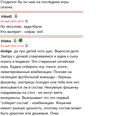
Сгодился бы он нам на последние игры
сезона.
AiltonD
-
04 май 2023 18:07
Ну чесслово, задолбали.
Кто валерит - сифак :evil:
Ehidna
-
04 май 2023 17:41
dodge
, да про детей хоть щас. Выросли дети.
Завтра с дочкой славливаемся и едем к сыну
играть в маджонг. Это старинная китайская
игра. Будем собирать чоу, панги, конги,
лимитированные комбинации. Похоже на
селекцию футбольной команды - берешь
фишечку, смотришь походит она тебе или нет,
вписывается ли в состав. Ненужную фишечку
скидываешь на стол - ее могут взять
конкуренты. Выигрывает тот, кто первый
"соберет состав" - комбинацию. Фишечки
имеют разную ценность, поэтому состав может
быть дорогим или дешевым. Очки