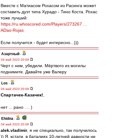
Вместе с Матиасом Рохасом из Расинга может
составить дуэт типа Хурадо - Тино Коста. Рохас
тоже лучший:
https://ru.whoscored.com/Players/273267 ...
ADas-Rojas
Если получится - будет интересно...)))
Азартный
-
04 май 2023 20:09
Черт с ним, убедили. Мёртвого из могилы
поднимите. Давайте уже Валеру
Los
-
04 май 2023 20:09
Спартачек-Казачек!
,
нет ... рано . .. )
Ehidna
-
04 май 2023 20:08
alek.vladimir
, я не специально, так получилось
)) Я, кстати, в баталиях 10-летней давности не