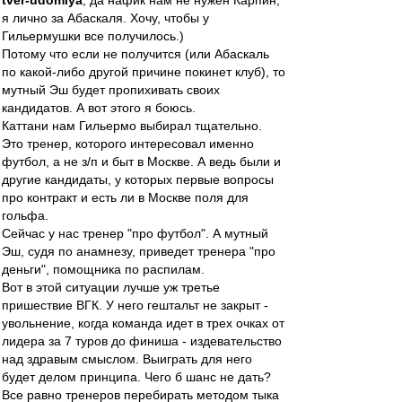
tver-udomlya
, да нафик нам не нужен Карпин,
я лично за Абаскаля. Хочу, чтобы у
Гильермушки все получилось.)
Потому что если не получится (или Абаскаль
по какой-либо другой причине покинет клуб), то
мутный Эш будет пропихивать своих
кандидатов. А вот этого я боюсь.
Каттани нам Гильермо выбирал тщательно.
Это тренер, которого интересовал именно
футбол, а не з/п и быт в Москве. А ведь были и
другие кандидаты, у которых первые вопросы
про контракт и есть ли в Москве поля для
гольфа.
Сейчас у нас тренер "про футбол". А мутный
Эш, судя по анамнезу, приведет тренера "про
деньги", помощника по распилам.
Вот в этой ситуации лучше уж третье
пришествие ВГК. У него гештальт не закрыт -
увольнение, когда команда идет в трех очках от
лидера за 7 туров до финиша - издевательство
над здравым смыслом. Выиграть для него
будет делом принципа. Чего б шанс не дать?
Все равно тренеров перебирать методом тыка