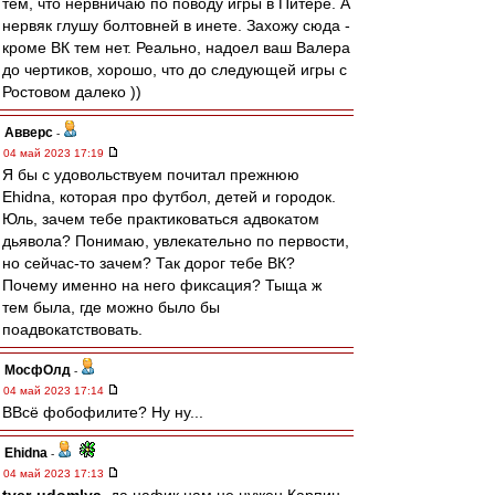
тем, что нервничаю по поводу игры в Питере. А
нервяк глушу болтовней в инете. Захожу сюда -
кроме ВК тем нет. Реально, надоел ваш Валера
до чертиков, хорошо, что до следующей игры с
Ростовом далеко ))
Авверс
-
04 май 2023 17:19
Я бы с удовольствуем почитал прежнюю
Ehidna, которая про футбол, детей и городок.
Юль, зачем тебе практиковаться адвокатом
дьявола? Понимаю, увлекательно по первости,
но сейчас-то зачем? Так дорог тебе ВК?
Почему именно на него фиксация? Тыща ж
тем была, где можно было бы
поадвокатствовать.
МосфОлд
-
04 май 2023 17:14
ВВсё фобофилите? Ну ну...
Ehidna
-
04 май 2023 17:13