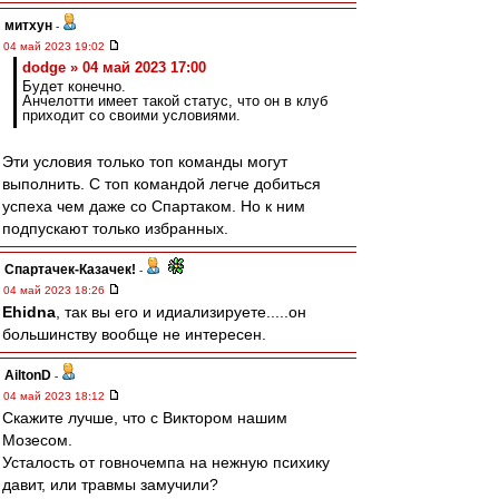
митхун
-
04 май 2023 19:02
dodge » 04 май 2023 17:00
Будет конечно.
Анчелотти имеет такой статус, что он в клуб
приходит со своими условиями.
Эти условия только топ команды могут
выполнить. С топ командой легче добиться
успеха чем даже со Спартаком. Но к ним
подпускают только избранных.
Спартачек-Казачек!
-
04 май 2023 18:26
Ehidna
, так вы его и идиализируете.....он
большинству вообще не интересен.
AiltonD
-
04 май 2023 18:12
Скажите лучше, что с Виктором нашим
Мозесом.
Усталость от говночемпа на нежную психику
давит, или травмы замучили?