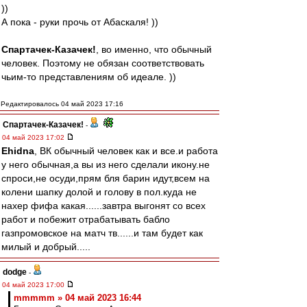
))
А пока - руки прочь от Абаскаля! ))
Спартачек-Казачек!
, во именно, что обычный
человек. Поэтому не обязан соответствовать
чьим-то представлениям об идеале. ))
Редактировалось 04 май 2023 17:16
Спартачек-Казачек!
-
04 май 2023 17:02
Ehidna
, ВК обычный человек как и все.и работа
у него обычная,а вы из него сделали икону.не
спроси,не осуди,прям бля барин идут,всем на
колени шапку долой и голову в пол.куда не
нахер фифа какая......завтра выгонят со всех
работ и побежит отрабатывать бабло
газпромовское на матч тв......и там будет как
милый и добрый.....
dodge
-
04 май 2023 17:00
mmmmm » 04 май 2023 16:44