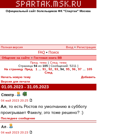
Официальный сайт болельщиков ФК "Спартак" Москва
Полная версия
Вход
•
Регистрация
FAQ
•
Поиск
Общение на сайте
Гостевая книга ВВ
»
Пред. тема
|
След. тема
Страница
94
из
105
[ Сообщений: 5211 ]
На страницу
Пред.
1
...
91
,
92
,
93
,
94
,
95
,
96
,
97
...
105
След.
Начать новую тему
Добавить
Версия для печати
01.05.2023 - 31.05.2023
Спектр
-
04 май 2023 20:25
Ал
, то есть Ростов по умолчанию в субботу
проигрывает Факелу, это тоже решено? :)
Последнее сообщение
Ал
-
04 май 2023 20:23