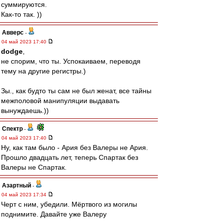
суммируются.
Как-то так. ))
Авверс
-
04 май 2023 17:40
dodge
,
не спорим, что ты. Успокаиваем, переводя
тему на другие регистры.)
Зы., как будто ты сам не был женат, все тайны
межполовой манипуляции выдавать
вынуждаешь.))
Спектр
-
04 май 2023 17:40
Ну, как там было - Ария без Валеры не Ария.
Прошло двадцать лет, теперь Спартак без
Валеры не Спартак.
Азартный
-
04 май 2023 17:34
Черт с ним, убедили. Мёртвого из могилы
поднимите. Давайте уже Валеру