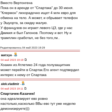
Вместо Вертонгена
Пока он в аренде от "Спартака" до 30 июня.
"Клермон" лихорадочно ищет 4 млн евро для
обмена на тело. А может, и обрывает телефон
у Эшуорта, за скидку малую.
У французов он играет левого ЦЗ, где у нас
Джикия и был Гапонов. Поэтому и вот. Ну и
трамплин сработал, не без того,гм..
Редактировалось 04 май 2023 19:29
митхун
-
04 май 2023 19:19
Хоакин из Атлетико 24 года полузащитник
может перейти в Спартак.Его агент подтвердил
интерес к нему от Спартака
alek.vladimir
-
04 май 2023 19:11
Спартачек-Казачек!
она идеализирует ево ровно
настолько,насколько ВВы ево тут уже неделю
демонизируете)))