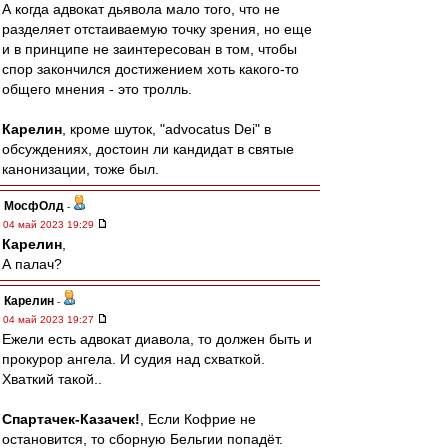
А когда адвокат дьявола мало того, что не
разделяет отстаиваемую точку зрения, но еще
и в принципе не заинтересован в том, чтобы
спор закончился достижением хоть какого-то
общего мнения - это тролль.
Карелин
, кроме шуток, "advocatus Dei" в
обсуждениях, достоин ли кандидат в святые
канонизации, тоже был.
МосфОлд
-
04 май 2023 19:29
Карелин
,
А палач?
Карелин
-
04 май 2023 19:27
Ежели есть адвокат диавола, то должен быть и
прокурор ангела. И судия над схваткой.
Хваткий такой..
Спартачек-Казачек!
, Если Кофрие не
остановится, то сборную Бельгии попадёт.