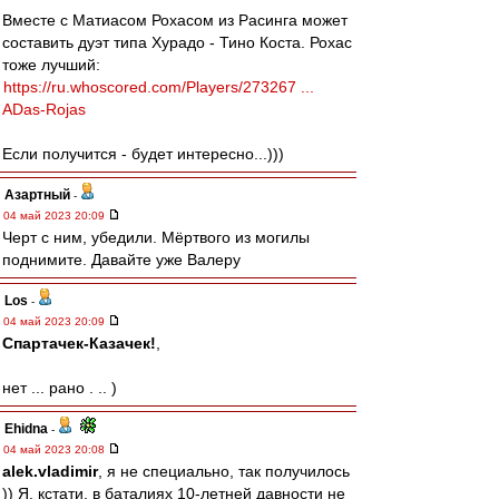
Вместе с Матиасом Рохасом из Расинга может
составить дуэт типа Хурадо - Тино Коста. Рохас
тоже лучший:
https://ru.whoscored.com/Players/273267 ...
ADas-Rojas
Если получится - будет интересно...)))
Азартный
-
04 май 2023 20:09
Черт с ним, убедили. Мёртвого из могилы
поднимите. Давайте уже Валеру
Los
-
04 май 2023 20:09
Спартачек-Казачек!
,
нет ... рано . .. )
Ehidna
-
04 май 2023 20:08
alek.vladimir
, я не специально, так получилось
)) Я, кстати, в баталиях 10-летней давности не