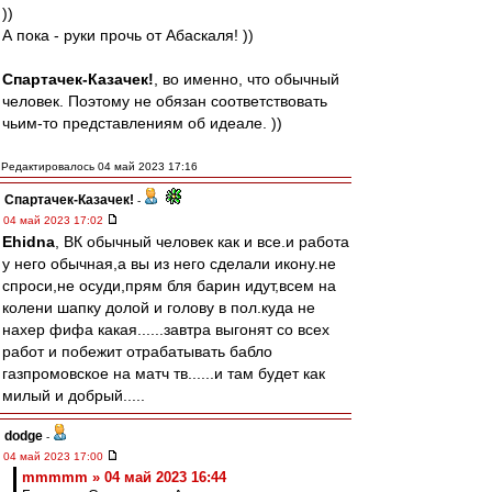
))
А пока - руки прочь от Абаскаля! ))
Спартачек-Казачек!
, во именно, что обычный
человек. Поэтому не обязан соответствовать
чьим-то представлениям об идеале. ))
Редактировалось 04 май 2023 17:16
Спартачек-Казачек!
-
04 май 2023 17:02
Ehidna
, ВК обычный человек как и все.и работа
у него обычная,а вы из него сделали икону.не
спроси,не осуди,прям бля барин идут,всем на
колени шапку долой и голову в пол.куда не
нахер фифа какая......завтра выгонят со всех
работ и побежит отрабатывать бабло
газпромовское на матч тв......и там будет как
милый и добрый.....
dodge
-
04 май 2023 17:00
mmmmm » 04 май 2023 16:44