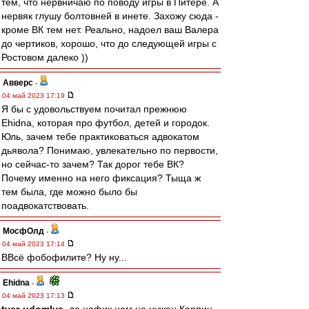
тем, что нервничаю по поводу игры в Питере. А
нервяк глушу болтовней в инете. Захожу сюда -
кроме ВК тем нет. Реально, надоел ваш Валера
до чертиков, хорошо, что до следующей игры с
Ростовом далеко ))
Авверс
-
04 май 2023 17:19
Я бы с удовольствуем почитал прежнюю
Ehidna, которая про футбол, детей и городок.
Юль, зачем тебе практиковаться адвокатом
дьявола? Понимаю, увлекательно по первости,
но сейчас-то зачем? Так дорог тебе ВК?
Почему именно на него фиксация? Тыща ж
тем была, где можно было бы
поадвокатствовать.
МосфОлд
-
04 май 2023 17:14
ВВсё фобофилите? Ну ну...
Ehidna
-
04 май 2023 17:13