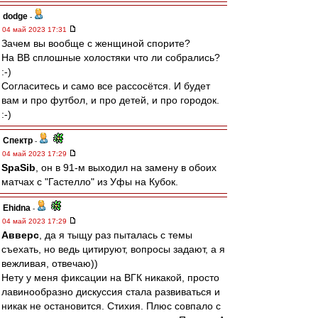
dodge
-
04 май 2023 17:31
Зачем вы вообще с женщиной спорите?
На ВВ сплошные холостяки что ли собрались?
:-)
Согласитесь и само все рассосётся. И будет
вам и про футбол, и про детей, и про городок.
:-)
Спектр
-
04 май 2023 17:29
SpaSib
, он в 91-м выходил на замену в обоих
матчах с "Гастелло" из Уфы на Кубок.
Ehidna
-
04 май 2023 17:29
Авверс
, да я тыщу раз пыталась с темы
съехать, но ведь цитируют, вопросы задают, а я
вежливая, отвечаю))
Нету у меня фиксации на ВГК никакой, просто
лавинообразно дискуссия стала развиваться и
никак не остановится. Стихия. Плюс совпало с