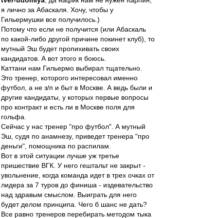
tver-udomlya
, да нафик нам не нужен Карпин,
я лично за Абаскаля. Хочу, чтобы у
Гильермушки все получилось.)
Потому что если не получится (или Абаскаль
по какой-либо другой причине покинет клуб), то
мутный Эш будет пропихивать своих
кандидатов. А вот этого я боюсь.
Каттани нам Гильермо выбирал тщательно.
Это тренер, которого интересовал именно
футбол, а не з/п и быт в Москве. А ведь были и
другие кандидаты, у которых первые вопросы
про контракт и есть ли в Москве поля для
гольфа.
Сейчас у нас тренер "про футбол". А мутный
Эш, судя по анамнезу, приведет тренера "про
деньги", помощника по распилам.
Вот в этой ситуации лучше уж третье
пришествие ВГК. У него гештальт не закрыт -
увольнение, когда команда идет в трех очках от
лидера за 7 туров до финиша - издевательство
над здравым смыслом. Выиграть для него
будет делом принципа. Чего б шанс не дать?
Все равно тренеров перебирать методом тыка