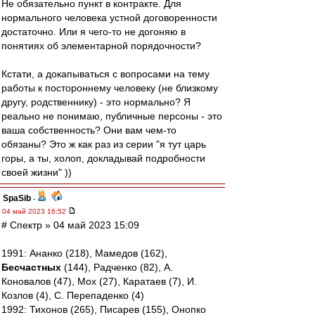
Не обязательно пункт в контракте. Для
нормального человека устной договоренности
достаточно. Или я чего-то не догоняю в
понятиях об элементарной порядочности?
Кстати, а докапываться с вопросами на тему
работы к постороннему человеку (не близкому
другу, родственнику) - это нормально? Я
реально не понимаю, публичные персоны - это
ваша собственность? Они вам чем-то
обязаны? Это ж как раз из серии "я тут царь
горы, а ты, холоп, докладывай подробности
своей жизни" ))
SpaSib
-
04 май 2023 16:52
# Спектр » 04 май 2023 15:09
1991: Ананко (218), Мамедов (162),
Бесчастных
(144), Радченко (82), А.
Коновалов (47), Мох (27), Каратаев (7), И.
Козлов (4), С. Перепаденко (4)
1992: Тихонов (265), Писарев (155), Онопко