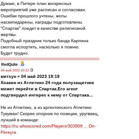
Думаю, в Питере план воскресных
мероприятий уже расписан и согласован.
Ошибки прошлого учтены, жопы
наскипидарены, награды подготовлены.
"Спартак" поедет в качестве религиозной
жертвы.
Подобный праздник только банда Карпина
смогла испортить, насколько я помню.
Будет трудно.
RedQuite
-
04 май 2023 20:12
митхун » 04 май 2023 19:19
Хоакин из Атлетико 24 года полузащитник
может перейти в Спартак.Его агент
подтвердил интерес к нему от Спартака...
Не из Атлетико, а из аргентинского Атлетико
Тукуман! Скорее опорник по позиции, уругваец,
лучший в команде:
https://ru.whoscored.com/Players/303909 ... Dn-
Pereyra