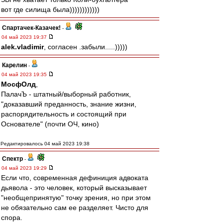
вот где силища была))))))))))))
Спартачек-Казачек!
-
04 май 2023 19:37
alek.vladimir
, согласен .забыли.....)))))
Карелин
-
04 май 2023 19:35
МосфОлд
,
ПалачЪ - штатный/выборный работник,
"доказавший преданность, знание жизни,
распорядительность и состоящий при
Основателе" (почти ОЧ, кино)
Редактировалось 04 май 2023 19:38
Спектр
-
04 май 2023 19:29
Если что, современная дефиниция адвоката
дьявола - это человек, который высказывает
"необщепринятую" точку зрения, но при этом
не обязательно сам ее разделяет. Чисто для
спора.