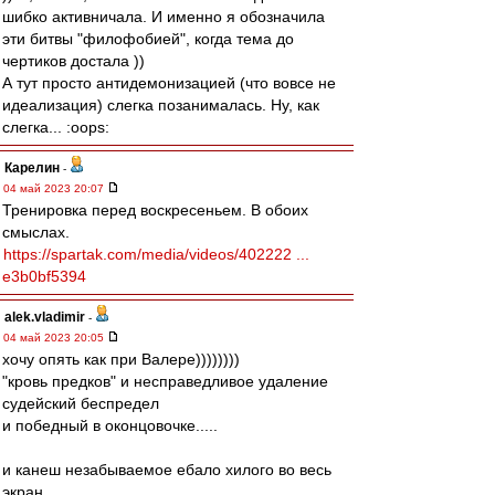
шибко активничала. И именно я обозначила
эти битвы "филофобией", когда тема до
чертиков достала ))
А тут просто антидемонизацией (что вовсе не
идеализация) слегка позанималась. Ну, как
слегка... :oops:
Карелин
-
04 май 2023 20:07
Тренировка перед воскресеньем. В обоих
смыслах.
https://spartak.com/media/videos/402222 ...
e3b0bf5394
alek.vladimir
-
04 май 2023 20:05
хочу опять как при Валере))))))))
"кровь предков" и несправедливое удаление
судейский беспредел
и победный в оконцовочке.....
и канеш незабываемое ебало хилого во весь
экран...