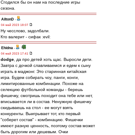
Сгодился бы он нам на последние игры
сезона.
AiltonD
-
04 май 2023 18:07
Ну чесслово, задолбали.
Кто валерит - сифак :evil:
Ehidna
-
04 май 2023 17:41
dodge
, да про детей хоть щас. Выросли дети.
Завтра с дочкой славливаемся и едем к сыну
играть в маджонг. Это старинная китайская
игра. Будем собирать чоу, панги, конги,
лимитированные комбинации. Похоже на
селекцию футбольной команды - берешь
фишечку, смотришь походит она тебе или нет,
вписывается ли в состав. Ненужную фишечку
скидываешь на стол - ее могут взять
конкуренты. Выигрывает тот, кто первый
"соберет состав" - комбинацию. Фишечки
имеют разную ценность, поэтому состав может
быть дорогим или дешевым. Очки