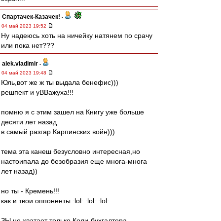
Спартачек-Казачек!
-
04 май 2023 19:52
Ну надеюсь хоть на ничейку натянем по срачу
или пока нет???
alek.vladimir
-
04 май 2023 19:48
Юль,вот же ж ты выдала бенефис)))
решпект и уВВажуха!!!
помню я с этим зашел на Книгу уже больше
десяти лет назад
в самый разгар Карпинских войн)))
тема эта канеш безусловно интересная,но
настоипала до безобразия еще многа-многа
лет назад))
но ты - Кремень!!!
как и твои оппоненты :lol: :lol: :lol:
ЗЫ не хватает только Коли-бухгалтера