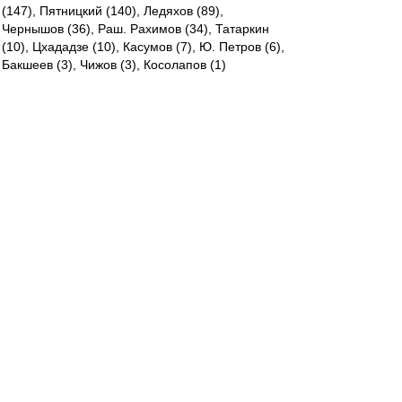
(147), Пятницкий (140), Ледяхов (89),
Чернышов (36), Раш. Рахимов (34), Татаркин
(10), Цхададзе (10), Касумов (7), Ю. Петров (6),
Бакшеев (3), Чижов (3), Косолапов (1)
----------
А Бесчастных разве не в 1992 дебютировал?
Азартный
-
04 май 2023 16:44
Черт с ним, убедили. Мёртвого из могилы
поднимите. Давайте уже Валеру
mmmmm
-
04 май 2023 16:44
Будет ли Спартак при Анчелотти сильнее, чем
сейчас? Вряд ли.
А Конова канонизировать не пробовали?
Впрочем, тоже ещё жив...
Редактировалось 04 май 2023 16:47
Argos
-