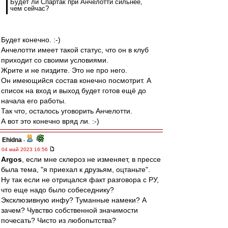
Будет ли Спартак при Анчелотти сильнее,
чем сейчас?
Будет конечно. :-)
Анчелотти имеет такой статус, что он в клуб
приходит со своими условиями.
Жрите и не пиздите. Это не про него.
Он имеющийся состав конечно посмотрит. А
список на вход и выход будет готов ещё до
начала его работы.
Так что, осталось уговорить Анчелотти.
А вот это конечно вряд ли. :-)
Ehidna
-
04 май 2023 16:56
Argos
, если мне склероз не изменяет, в прессе
была тема, "я приехал к друзьям, оцтаньте".
Ну так если не отрицался факт разговора с РУ,
что еще надо было собеседнику?
Эксклюзивную инфу? Туманные намеки? А
зачем? Чувство собственной значимости
почесать? Чисто из любопытства?