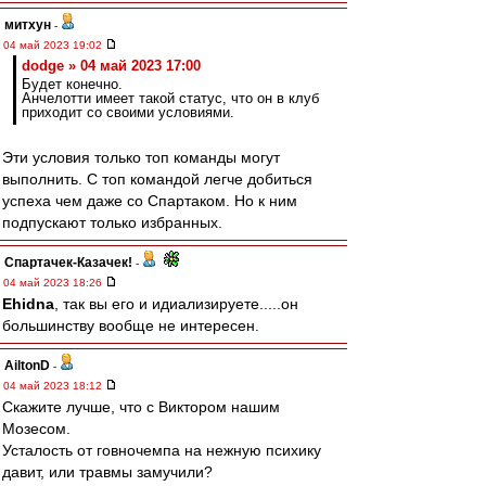
митхун
-
04 май 2023 19:02
dodge » 04 май 2023 17:00
Будет конечно.
Анчелотти имеет такой статус, что он в клуб
приходит со своими условиями.
Эти условия только топ команды могут
выполнить. С топ командой легче добиться
успеха чем даже со Спартаком. Но к ним
подпускают только избранных.
Спартачек-Казачек!
-
04 май 2023 18:26
Ehidna
, так вы его и идиализируете.....он
большинству вообще не интересен.
AiltonD
-
04 май 2023 18:12
Скажите лучше, что с Виктором нашим
Мозесом.
Усталость от говночемпа на нежную психику
давит, или травмы замучили?