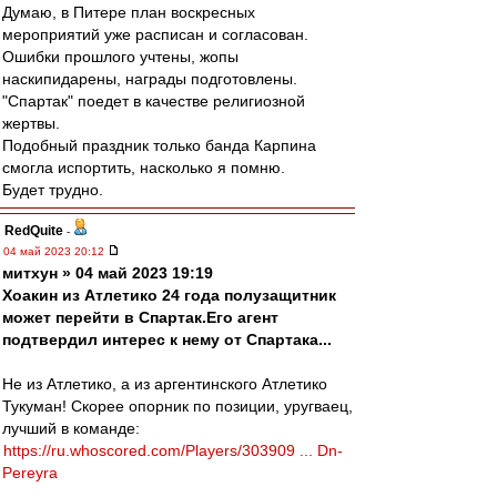
Думаю, в Питере план воскресных
мероприятий уже расписан и согласован.
Ошибки прошлого учтены, жопы
наскипидарены, награды подготовлены.
"Спартак" поедет в качестве религиозной
жертвы.
Подобный праздник только банда Карпина
смогла испортить, насколько я помню.
Будет трудно.
RedQuite
-
04 май 2023 20:12
митхун » 04 май 2023 19:19
Хоакин из Атлетико 24 года полузащитник
может перейти в Спартак.Его агент
подтвердил интерес к нему от Спартака...
Не из Атлетико, а из аргентинского Атлетико
Тукуман! Скорее опорник по позиции, уругваец,
лучший в команде:
https://ru.whoscored.com/Players/303909 ... Dn-
Pereyra