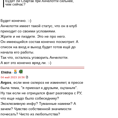
Будет ли Спартак при Анчелотти сильнее,
чем сейчас?
Будет конечно. :-)
Анчелотти имеет такой статус, что он в клуб
приходит со своими условиями.
Жрите и не пиздите. Это не про него.
Он имеющийся состав конечно посмотрит. А
список на вход и выход будет готов ещё до
начала его работы.
Так что, осталось уговорить Анчелотти.
А вот это конечно вряд ли. :-)
Ehidna
-
04 май 2023 16:56
Argos
, если мне склероз не изменяет, в прессе
была тема, "я приехал к друзьям, оцтаньте".
Ну так если не отрицался факт разговора с РУ,
что еще надо было собеседнику?
Эксклюзивную инфу? Туманные намеки? А
зачем? Чувство собственной значимости
почесать? Чисто из любопытства?