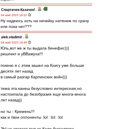
Спартачек-Казачек!
-
04 май 2023 19:52
Ну надеюсь хоть на ничейку натянем по срачу
или пока нет???
alek.vladimir
-
04 май 2023 19:48
Юль,вот же ж ты выдала бенефис)))
решпект и уВВажуха!!!
помню я с этим зашел на Книгу уже больше
десяти лет назад
в самый разгар Карпинских войн)))
тема эта канеш безусловно интересная,но
настоипала до безобразия еще многа-многа
лет назад))
но ты - Кремень!!!
как и твои оппоненты :lol: :lol: :lol:
ЗЫ не хватает только Коли-бухгалтера