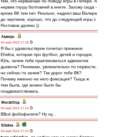
тем, что нервничаю по поводу игры в Питере. А
нервяк глушу болтовней в инете. Захожу сюда -
кроме ВК тем нет. Реально, надоел ваш Валера
до чертиков, хорошо, что до следующей игры с
Ростовом далеко ))
Авверс
-
04 май 2023 17:19
Я бы с удовольствуем почитал прежнюю
Ehidna, которая про футбол, детей и городок.
Юль, зачем тебе практиковаться адвокатом
дьявола? Понимаю, увлекательно по первости,
но сейчас-то зачем? Так дорог тебе ВК?
Почему именно на него фиксация? Тыща ж
тем была, где можно было бы
поадвокатствовать.
МосфОлд
-
04 май 2023 17:14
ВВсё фобофилите? Ну ну...
Ehidna
-
04 май 2023 17:13