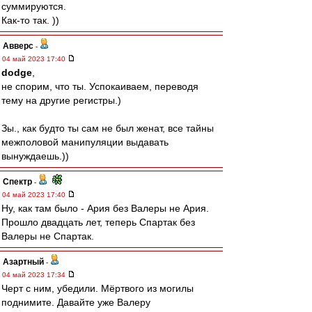
суммируются.
Как-то так. ))
Авверс
-
04 май 2023 17:40
dodge
,
не спорим, что ты. Успокаиваем, переводя
тему на другие регистры.)
Зы., как будто ты сам не был женат, все тайны
межполовой манипуляции выдавать
вынуждаешь.))
Спектр
-
04 май 2023 17:40
Ну, как там было - Ария без Валеры не Ария.
Прошло двадцать лет, теперь Спартак без
Валеры не Спартак.
Азартный
-
04 май 2023 17:34
Черт с ним, убедили. Мёртвого из могилы
поднимите. Давайте уже Валеру