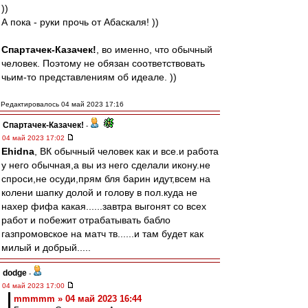
))
А пока - руки прочь от Абаскаля! ))
Спартачек-Казачек!
, во именно, что обычный
человек. Поэтому не обязан соответствовать
чьим-то представлениям об идеале. ))
Редактировалось 04 май 2023 17:16
Спартачек-Казачек!
-
04 май 2023 17:02
Ehidna
, ВК обычный человек как и все.и работа
у него обычная,а вы из него сделали икону.не
спроси,не осуди,прям бля барин идут,всем на
колени шапку долой и голову в пол.куда не
нахер фифа какая......завтра выгонят со всех
работ и побежит отрабатывать бабло
газпромовское на матч тв......и там будет как
милый и добрый.....
dodge
-
04 май 2023 17:00
mmmmm » 04 май 2023 16:44