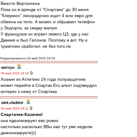
Вместо Вертонгена
Пока он в аренде от "Спартака" до 30 июня.
"Клермон" лихорадочно ищет 4 млн евро для
обмена на тело. А может, и обрывает телефон
у Эшуорта, за скидку малую.
У французов он играет левого ЦЗ, где у нас
Джикия и был Гапонов. Поэтому и вот. Ну и
трамплин сработал, не без того,гм..
Редактировалось 04 май 2023 19:29
митхун
-
04 май 2023 19:19
Хоакин из Атлетико 24 года полузащитник
может перейти в Спартак.Его агент подтвердил
интерес к нему от Спартака
alek.vladimir
-
04 май 2023 19:11
Спартачек-Казачек!
она идеализирует ево ровно
настолько,насколько ВВы ево тут уже неделю
демонизируете)))