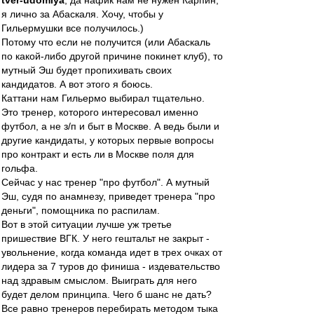
tver-udomlya
, да нафик нам не нужен Карпин,
я лично за Абаскаля. Хочу, чтобы у
Гильермушки все получилось.)
Потому что если не получится (или Абаскаль
по какой-либо другой причине покинет клуб), то
мутный Эш будет пропихивать своих
кандидатов. А вот этого я боюсь.
Каттани нам Гильермо выбирал тщательно.
Это тренер, которого интересовал именно
футбол, а не з/п и быт в Москве. А ведь были и
другие кандидаты, у которых первые вопросы
про контракт и есть ли в Москве поля для
гольфа.
Сейчас у нас тренер "про футбол". А мутный
Эш, судя по анамнезу, приведет тренера "про
деньги", помощника по распилам.
Вот в этой ситуации лучше уж третье
пришествие ВГК. У него гештальт не закрыт -
увольнение, когда команда идет в трех очках от
лидера за 7 туров до финиша - издевательство
над здравым смыслом. Выиграть для него
будет делом принципа. Чего б шанс не дать?
Все равно тренеров перебирать методом тыка