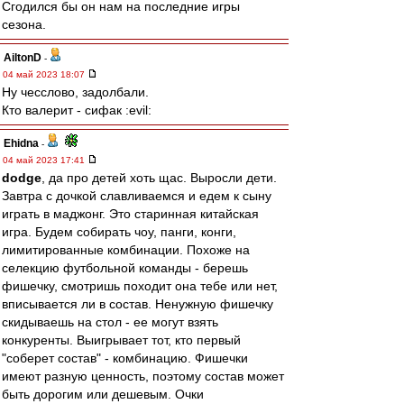
Сгодился бы он нам на последние игры
сезона.
AiltonD
-
04 май 2023 18:07
Ну чесслово, задолбали.
Кто валерит - сифак :evil:
Ehidna
-
04 май 2023 17:41
dodge
, да про детей хоть щас. Выросли дети.
Завтра с дочкой славливаемся и едем к сыну
играть в маджонг. Это старинная китайская
игра. Будем собирать чоу, панги, конги,
лимитированные комбинации. Похоже на
селекцию футбольной команды - берешь
фишечку, смотришь походит она тебе или нет,
вписывается ли в состав. Ненужную фишечку
скидываешь на стол - ее могут взять
конкуренты. Выигрывает тот, кто первый
"соберет состав" - комбинацию. Фишечки
имеют разную ценность, поэтому состав может
быть дорогим или дешевым. Очки