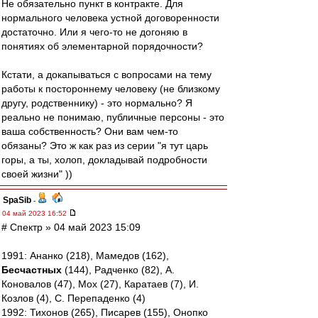
Не обязательно пункт в контракте. Для
нормального человека устной договоренности
достаточно. Или я чего-то не догоняю в
понятиях об элементарной порядочности?
Кстати, а докапываться с вопросами на тему
работы к постороннему человеку (не близкому
другу, родственнику) - это нормально? Я
реально не понимаю, публичные персоны - это
ваша собственность? Они вам чем-то
обязаны? Это ж как раз из серии "я тут царь
горы, а ты, холоп, докладывай подробности
своей жизни" ))
SpaSib
-
04 май 2023 16:52
# Спектр » 04 май 2023 15:09
1991: Ананко (218), Мамедов (162),
Бесчастных
(144), Радченко (82), А.
Коновалов (47), Мох (27), Каратаев (7), И.
Козлов (4), С. Перепаденко (4)
1992: Тихонов (265), Писарев (155), Онопко