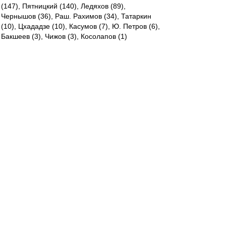
(147), Пятницкий (140), Ледяхов (89),
Чернышов (36), Раш. Рахимов (34), Татаркин
(10), Цхададзе (10), Касумов (7), Ю. Петров (6),
Бакшеев (3), Чижов (3), Косолапов (1)
----------
А Бесчастных разве не в 1992 дебютировал?
Азартный
-
04 май 2023 16:44
Черт с ним, убедили. Мёртвого из могилы
поднимите. Давайте уже Валеру
mmmmm
-
04 май 2023 16:44
Будет ли Спартак при Анчелотти сильнее, чем
сейчас? Вряд ли.
А Конова канонизировать не пробовали?
Впрочем, тоже ещё жив...
Редактировалось 04 май 2023 16:47
Argos
-