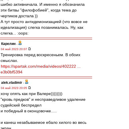
шибко активничала. И именно я обозначила
эти битвы "филофобией", когда тема до
чертиков достала ))
А тут просто антидемонизацией (что вовсе не
идеализация) слегка позанималась. Ну, как
слегка... :oops:
Карелин
-
04 май 2023 20:07
Тренировка перед воскресеньем. В обоих
смыслах.
https://spartak.com/media/videos/402222 ...
e3b0bf5394
alek.vladimir
-
04 май 2023 20:05
хочу опять как при Валере))))))))
"кровь предков" и несправедливое удаление
судейский беспредел
и победный в оконцовочке.....
и канеш незабываемое ебало хилого во весь
экран...