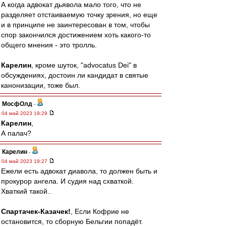
А когда адвокат дьявола мало того, что не
разделяет отстаиваемую точку зрения, но еще
и в принципе не заинтересован в том, чтобы
спор закончился достижением хоть какого-то
общего мнения - это тролль.
Карелин
, кроме шуток, "advocatus Dei" в
обсуждениях, достоин ли кандидат в святые
канонизации, тоже был.
МосфОлд
-
04 май 2023 19:29
Карелин
,
А палач?
Карелин
-
04 май 2023 19:27
Ежели есть адвокат диавола, то должен быть и
прокурор ангела. И судия над схваткой.
Хваткий такой..
Спартачек-Казачек!
, Если Кофрие не
остановится, то сборную Бельгии попадёт.