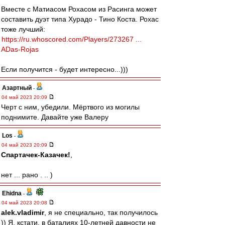
Вместе с Матиасом Рохасом из Расинга может
составить дуэт типа Хурадо - Тино Коста. Рохас
тоже лучший:
https://ru.whoscored.com/Players/273267 ...
ADas-Rojas
Если получится - будет интересно...)))
Азартный
-
04 май 2023 20:09
Черт с ним, убедили. Мёртвого из могилы
поднимите. Давайте уже Валеру
Los
-
04 май 2023 20:09
Спартачек-Казачек!
,
нет ... рано . .. )
Ehidna
-
04 май 2023 20:08
alek.vladimir
, я не специально, так получилось
)) Я, кстати, в баталиях 10-летней давности не