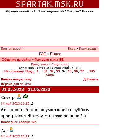
Официальный сайт болельщиков ФК "Спартак" Москва
Полная версия
Вход
•
Регистрация
FAQ
•
Поиск
Общение на сайте
Гостевая книга ВВ
»
Пред. тема
|
След. тема
Страница
94
из
105
[ Сообщений: 5211 ]
На страницу
Пред.
1
...
91
,
92
,
93
,
94
,
95
,
96
,
97
...
105
След.
Начать новую тему
Добавить
Версия для печати
01.05.2023 - 31.05.2023
Спектр
-
04 май 2023 20:25
Ал
, то есть Ростов по умолчанию в субботу
проигрывает Факелу, это тоже решено? :)
Последнее сообщение
Ал
-
04 май 2023 20:23