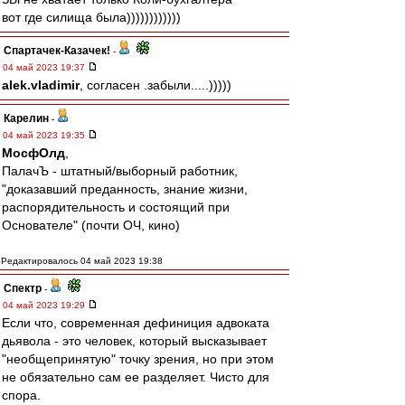
вот где силища была))))))))))))
Спартачек-Казачек!
-
04 май 2023 19:37
alek.vladimir
, согласен .забыли.....)))))
Карелин
-
04 май 2023 19:35
МосфОлд
,
ПалачЪ - штатный/выборный работник,
"доказавший преданность, знание жизни,
распорядительность и состоящий при
Основателе" (почти ОЧ, кино)
Редактировалось 04 май 2023 19:38
Спектр
-
04 май 2023 19:29
Если что, современная дефиниция адвоката
дьявола - это человек, который высказывает
"необщепринятую" точку зрения, но при этом
не обязательно сам ее разделяет. Чисто для
спора.