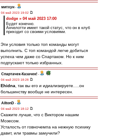
митхун
-
04 май 2023 19:02
dodge » 04 май 2023 17:00
Будет конечно.
Анчелотти имеет такой статус, что он в клуб
приходит со своими условиями.
Эти условия только топ команды могут
выполнить. С топ командой легче добиться
успеха чем даже со Спартаком. Но к ним
подпускают только избранных.
Спартачек-Казачек!
-
04 май 2023 18:26
Ehidna
, так вы его и идиализируете.....он
большинству вообще не интересен.
AiltonD
-
04 май 2023 18:12
Скажите лучше, что с Виктором нашим
Мозесом.
Усталость от говночемпа на нежную психику
давит, или травмы замучили?