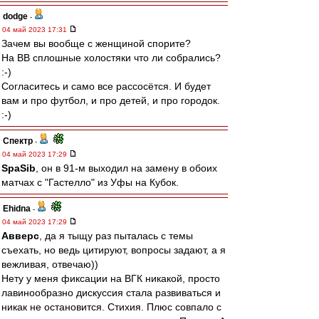
dodge
-
04 май 2023 17:31
Зачем вы вообще с женщиной спорите?
На ВВ сплошные холостяки что ли собрались?
:-)
Согласитесь и само все рассосётся. И будет
вам и про футбол, и про детей, и про городок.
:-)
Спектр
-
04 май 2023 17:29
SpaSib
, он в 91-м выходил на замену в обоих
матчах с "Гастелло" из Уфы на Кубок.
Ehidna
-
04 май 2023 17:29
Авверс
, да я тыщу раз пыталась с темы
съехать, но ведь цитируют, вопросы задают, а я
вежливая, отвечаю))
Нету у меня фиксации на ВГК никакой, просто
лавинообразно дискуссия стала развиваться и
никак не остановится. Стихия. Плюс совпало с