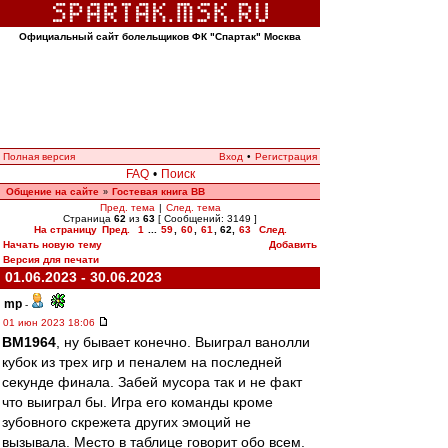
Официальный сайт болельщиков ФК "Спартак" Москва
Полная версия
Вход
•
Регистрация
FAQ
•
Поиск
Общение на сайте
Гостевая книга ВВ
»
Пред. тема
|
След. тема
Страница
62
из
63
[ Сообщений: 3149 ]
На страницу
Пред.
1
...
59
,
60
,
61
,
62
,
63
След.
Начать новую тему
Добавить
Версия для печати
01.06.2023 - 30.06.2023
mp
-
01 июн 2023 18:06
BM1964
, ну бывает конечно. Выиграл ванолли
кубок из трех игр и пеналем на последней
секунде финала. Забей мусора так и не факт
что выиграл бы. Игра его команды кроме
зубовного скрежета других эмоций не
вызывала. Место в таблице говорит обо всем.