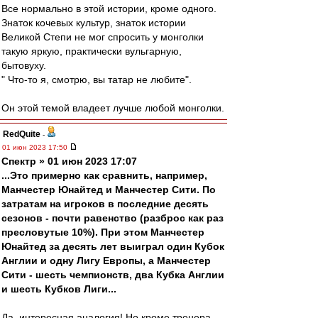
Все нормально в этой истории, кроме одного.
Знаток кочевых культур, знаток истории
Великой Степи не мог спросить у монголки
такую яркую, практически вульгарную,
бытовуху.
" Что-то я, смотрю, вы татар не любите".
Он этой темой владеет лучше любой монголки.
RedQuite
-
01 июн 2023 17:50
Спектр » 01 июн 2023 17:07
...Это примерно как сравнить, например,
Манчестер Юнайтед и Манчестер Сити. По
затратам на игроков в последние десять
сезонов - почти равенство (разброс как раз
пресловутые 10%). При этом Манчестер
Юнайтед за десять лет выиграл один Кубок
Англии и одну Лигу Европы, а Манчестер
Сити - шесть чемпионств, два Кубка Англии
и шесть Кубков Лиги...
Да, интересная аналогия! Но кроме тренера,