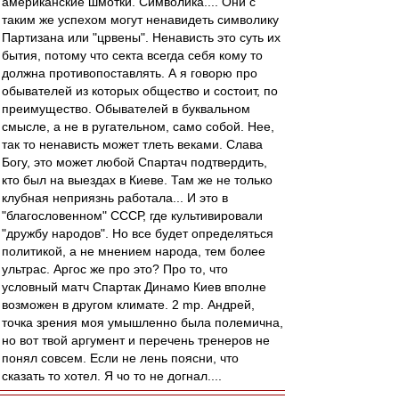
американские шмотки. Символика.... Они с
таким же успехом могут ненавидеть символику
Партизана или "црвены". Ненависть это суть их
бытия, потому что секта всегда себя кому то
должна противопоставлять. А я говорю про
обывателей из которых общество и состоит, по
преимущество. Обывателей в буквальном
смысле, а не в ругательном, само собой. Нее,
так то ненависть может тлеть веками. Слава
Богу, это может любой Спартач подтвердить,
кто был на выездах в Киеве. Там же не только
клубная неприязнь работала... И это в
"благословенном" СССР, где культивировали
"дружбу народов". Но все будет определяться
политикой, а не мнением народа, тем более
ультрас. Аргос же про это? Про то, что
условный матч Спартак Динамо Киев вполне
возможен в другом климате. 2 mp. Андрей,
точка зрения моя умышленно была полемична,
но вот твой аргумент и перечень тренеров не
понял совсем. Если не лень поясни, что
сказать то хотел. Я чо то не догнал....