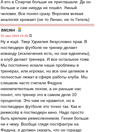
А его в Спартак больше не приглашали. Да он
больше и сам никуда не пошёл. Умный
человек. Все понял сразу. Впрочем всякая
аналогия хромает (не то Ленин, не то Гегель)
BM1964
-
01 июн 2023 15:26
Ну и ещё. Твер Удомлия безусловно прав. В
постмодерн футболе не тренер делает
команду (исключения есть, но они еденичны),
а клуб делает тренера. И все остальное тоже.
Мы постоянно искали наши проблемы в
тренерах, или игроках, но все они целиком и
полностью лежат в сфере работы клуба. Мы
слишком часто считали Федуна
некомпетентным лохом, а он раньше нас
понял, что тренер это в самом деле 10
процентов. Это нам не нравится, но в
постмодерн футболе это точно так. Как и
режиссёр в постмодерн кино. Надо просто
быть крепким ремесленником. Гении больше
ни к чему. Вообще глядя постфактум на
Федуна, я должен сказать, что он гораздо