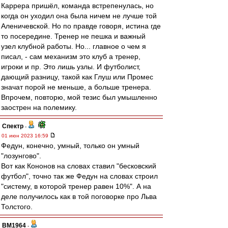
Каррера пришёл, команда встрепенулась, но
когда он уходил она была ничем не лучше той
Аленичевской. Но по правде говоря, истина где
то посередине. Тренер не пешка и важный
узел клубной работы. Но... главное о чем я
писал, - сам механизм это клуб а тренер,
игроки и пр. Это лишь узлы. И футболист,
дающий разницу, такой как Глуш или Промес
значат порой не меньше, а больше тренера.
Впрочем, повторю, мой тезис был умышленно
заострен на полемику.
Спектр
-
01 июн 2023 16:59
Федун, конечно, умный, только он умный
"лозунгово".
Вот как Кононов на словах ставил "бесковский
футбол", точно так же Федун на словах строил
"систему, в которой тренер равен 10%". А на
деле получилось как в той поговорке про Льва
Толстого.
BM1964
-