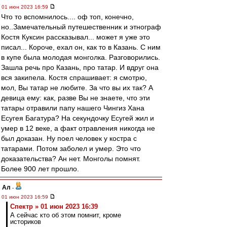
01 июн 2023 16:59
Что то вспомнилось.... оф топ, конечно,
но..Замечательный путешественник и этнограф
Костя Куксин рассказывал... может я уже это
писал... Короче, ехал он, как то в Казань. С ним
в купе была молодая монголка. Разговорились.
Зашла речь про Казань, про татар. И вдруг она
вся закипела. Костя спрашивает: я смотрю,
мол, Вы татар не любите. За что вы их так? А
девица ему: как, разве Вы не знаете, что эти
татары отравили папу нашего Чингиз Хана
Есугея Багатура? На секундочку Есугей жил и
умер в 12 веке, а факт отравления никогда не
был доказан. Ну поел человек у костра с
татарами. Потом заболел и умер. Это что
доказательства? Ан нет. Монголы помнят.
Более 900 лет прошло.
Ал
-
01 июн 2023 16:59
Спектр » 01 июн 2023 16:39
А сейчас кто об этом помнит, кроме
историков