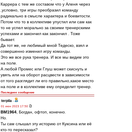
Каррера с тем же составом что у Аленя через
,условно, три игры преобразил команду
радикально в смысле характера и боевитости.
Потом что то в коллективе упустил или сам как
то не успел морально за своими тренерскими
успехами и закончил как закончил . Тоже
бывает.
Да тот же, не любимый мной Тедеско, взял и
совершенно изменил игру команды.
Это же все рука тренера. И все мы видим это
на поле.
А любой Промес или Глуш может скиснуть и
увять или на оборот расцвести в зависимости
от того разглядит ли его правильно,какое место
на поле и в коллективе ему определит тренер.
Последнее сообщение
terpila
-
01 июн 2023 17:50
BM1964
, Богдан, офтоп, конечно.
Но.
Ты сам слышал эту историю от Куксина или её
кто-то пересказал?