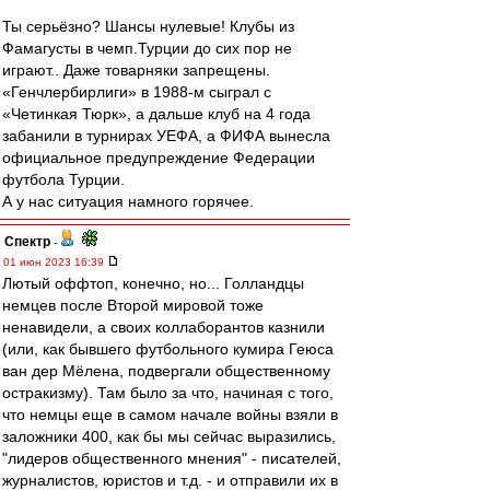
Ты серьёзно? Шансы нулевые! Клубы из
Фамагусты в чемп.Турции до сих пор не
играют.. Даже товарняки запрещены.
«Генчлербирлиги» в 1988-м сыграл с
«Четинкая Тюрк», а дальше клуб на 4 года
забанили в турнирах УЕФА, а ФИФА вынесла
официальное предупреждение Федерации
футбола Турции.
А у нас ситуация намного горячее.
Спектр
-
01 июн 2023 16:39
Лютый оффтоп, конечно, но... Голландцы
немцев после Второй мировой тоже
ненавидели, а своих коллаборантов казнили
(или, как бывшего футбольного кумира Геюса
ван дер Мёлена, подвергали общественному
остракизму). Там было за что, начиная с того,
что немцы еще в самом начале войны взяли в
заложники 400, как бы мы сейчас выразились,
"лидеров общественного мнения" - писателей,
журналистов, юристов и т.д. - и отправили их в