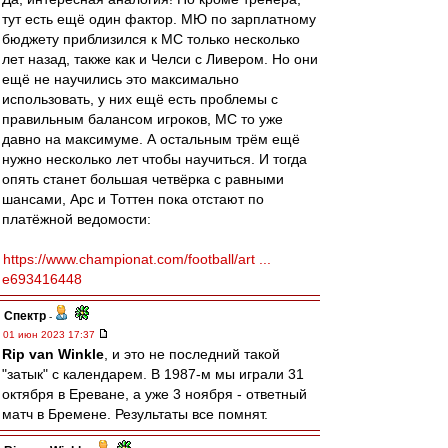
тут есть ещё один фактор. МЮ по зарплатному
бюджету приблизился к МС только несколько
лет назад, также как и Челси с Ливером. Но они
ещё не научились это максимально
использовать, у них ещё есть проблемы с
правильным балансом игроков, МС то уже
давно на максимуме. А остальным трём ещё
нужно несколько лет чтобы научиться. И тогда
опять станет большая четвёрка с равными
шансами, Арс и Тоттен пока отстают по
платёжной ведомости:
https://www.championat.com/football/art ...
e693416448
Спектр
-
01 июн 2023 17:37
Rip van Winkle
, и это не последний такой
"затык" с календарем. В 1987-м мы играли 31
октября в Ереване, а уже 3 ноября - ответный
матч в Бремене. Результаты все помнят.