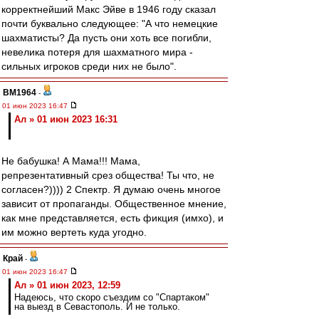
корректнейший Макс Эйве в 1946 году сказал
почти буквально следующее: "А что немецкие
шахматисты? Да пусть они хоть все погибли,
невелика потеря для шахматного мира -
сильных игроков среди них не было".
BM1964
-
01 июн 2023 16:47
Ал » 01 июн 2023 16:31
Не бабушка! А Мама!!! Мама,
репрезентативный срез общества! Ты что, не
согласен?)))) 2 Спектр. Я думаю очень многое
зависит от пропаганды. Общественное мнение,
как мне представляется, есть фикция (имхо), и
им можно вертеть куда угодно.
Край
-
01 июн 2023 16:47
Ал » 01 июн 2023, 12:59
Надеюсь, что скоро съездим со "Спартаком"
на выезд в Севастополь. И не только.