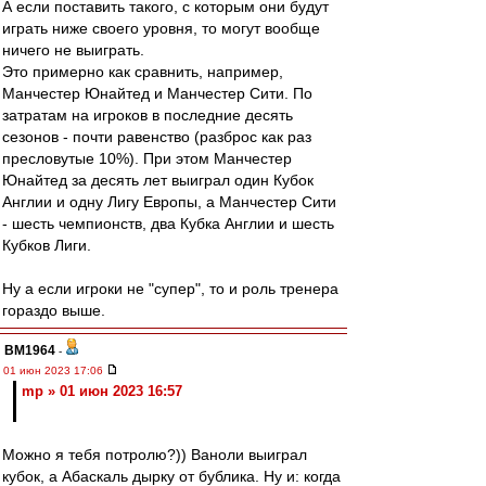
А если поставить такого, с которым они будут
играть ниже своего уровня, то могут вообще
ничего не выиграть.
Это примерно как сравнить, например,
Манчестер Юнайтед и Манчестер Сити. По
затратам на игроков в последние десять
сезонов - почти равенство (разброс как раз
пресловутые 10%). При этом Манчестер
Юнайтед за десять лет выиграл один Кубок
Англии и одну Лигу Европы, а Манчестер Сити
- шесть чемпионств, два Кубка Англии и шесть
Кубков Лиги.
Ну а если игроки не "супер", то и роль тренера
гораздо выше.
BM1964
-
01 июн 2023 17:06
mp » 01 июн 2023 16:57
Можно я тебя потролю?)) Ваноли выиграл
кубок, а Абаскаль дырку от бублика. Ну и: когда