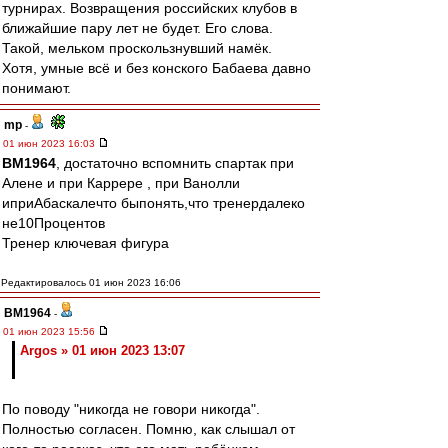
турнирах. Возвращения российских клубов в
ближайшие пару лет не будет. Его слова.
Такой, мельком проскользнувший намёк.
Хотя, умные всё и без конского Бабаева давно
понимают.
mp
-
01 июн 2023 16:03
BM1964
, достаточно вспомнить спартак при
Алене и при Каррере , при Ванолли
иприАбаскалечто быпонять,что тренердалеко
не10Процентов
Тренер ключевая фигура
Редактировалось 01 июн 2023 16:06
BM1964
-
01 июн 2023 15:56
Argos » 01 июн 2023 13:07
По поводу "никогда не говори никогда".
Полностью согласен. Помню, как слышал от