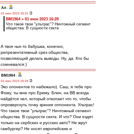
Ал
-
01 июн 2023 16:31
BM1964 » 01 июн 2023 16:28
Что такое твои "ультрас"? Ничтожный сегмент
общества. В сущности секта
А твоя чья-то бабушка, конечно,
репрезентативный срез общества,
позволяющий делать выводы. Ну, да. Кто бы
сомневался:)
BM1964
-
01 июн 2023 16:28
Эко опонентов то набежало). Саш, я тебе про
Фому, ты мне про Ерему. Блин, на ВВ всегда
найдётся чел, который откопает что то, чтобы
опровергнуть точку зрения оппонента. Ультрас!
Что такое твои "ультрас"? Ничтожный сегмент
общества. В сущности секта. И что? Они ездят
только на сербских и русских авто? Не жрут
гамбургер? Не носят европейские и