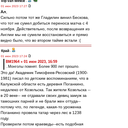
Rip van Winkle
-
01 июн 2023 17:27
Ал
,
Сильно потом тот же Гладилин винил Бескова,
что тот не сумел добиться переноса матча с 4
ноября. Действительно, после возвращения из
Англии мы не сумели восстановиться и прямо
видно было, что во втором тайме встали :(
Край
-
01 июн 2023 17:24
BM1964 » 01 июн 2023, 16:59
..Монголы помнят. Более 900 лет прошло.
Это да! Академик Тимофеев-Ресовский (1900-
1981) писал по детским воспоминаниям, что в
Калужской области есть деревня Поганкино,
недалеко от Козельска. Так жители Козельска --
в 20 веке-- не отдавали своих девиц замуж за
тамошних парней и не брали жен оттуда--
потому что, по легенде, какая-то уроженка
Поганкино провела татар через лес в 1238
году.
Проверили потом краеведы--есть подобная