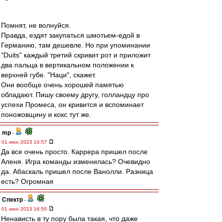
Помнят, не волнуйся.
Правда, ездят закупаться шмотьем-едой в
Германию, там дешевле. Но при упоминании
"Duits" каждый третий скривит рот и приложит
два пальца в вертикальном положении к
верхней губе. "Наци", скажет.
Они вообще очень хорошей памятью
обладают. Пишу своему другу, голландцу про
успехи Промеса, он кривится и вспоминает
поножовщину и кокс тут же.
mp
-
01 июн 2023 16:57
Да все очень просто. Каррера пришел после
Аленя. Игра команды изменилась? Очевидно
да. Абаскаль пришел после Ванолли. Разница
есть? Огромная
Спектр
-
01 июн 2023 16:50
Ненависть в ту пору была такая, что даже