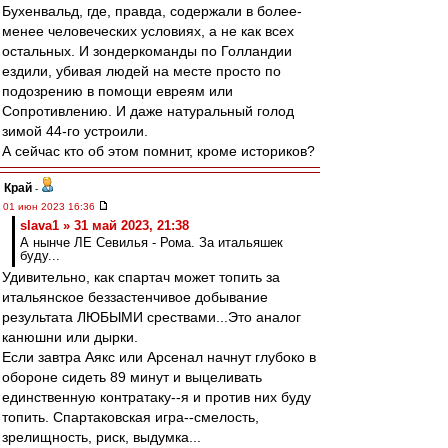
Бухенвальд, где, правда, содержали в более-
менее человеческих условиях, а не как всех
остальных. И зондеркоманды по Голландии
ездили, убивая людей на месте просто по
подозрению в помощи евреям или
Сопротивлению. И даже натуральный голод
зимой 44-го устроили.
А сейчас кто об этом помнит, кроме историков?
Край
-
01 июн 2023 16:36
slava1 » 31 май 2023, 21:38
А нынче ЛЕ Севилья - Рома. За итальяшек
буду...
Удивительно, как спартач может топить за
итальянское беззастенчивое добывание
результата ЛЮБЫМИ срествами...Это аналог
канюшни или дырки.
Если завтра Аякс или Арсенал начнут глубоко в
обороне сидеть 89 минут и выцеливать
единственную контратаку--я и против них буду
топить. Спартаковская игра--смелость,
зрелищность, риск, выдумка...