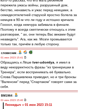
кого-то рассказ, что его мать ребёнком
пережила ужасы войны, разрушеный дом,
бегство, ненависть и ужас перед немцами, а
семидесятилетней старухой яростно болела за
немцев в 90-м что ли году и истошно кричала
Гоооол, когда немчура забивала в финале.
Поэтому я всегда скептически отношусь к этим
разговорам, " ах, они теперь Вас веками будут
неавидеть". Ага, как же. Мозги промываются
только так, причём в любую сторону.
словесник
-
01 июн 2023 15:41
Обращаясь к Лёше
tver-udomlya
, я имел в
виду некорректность фразы "из тренеришки в
Тренера", если воспринимать её буквально.
Слова Паршивлюка приводил, но и три бронзы
"Валенсии" перед "Спартаком" говорят сами за
себя.
BM1964
-
01 июн 2023 15:40
Леонидыч » 01 июн 2023 15:11