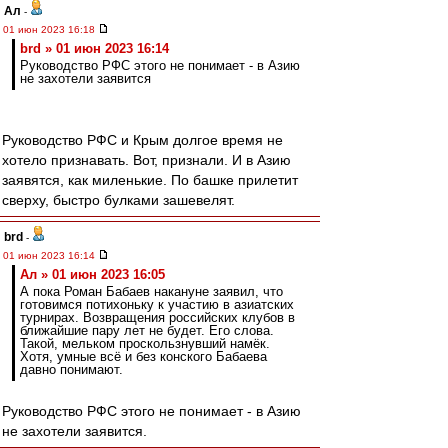
Ал
-
01 июн 2023 16:18
brd » 01 июн 2023 16:14
Руководство РФС этого не понимает - в Азию
не захотели заявится
Руководство РФС и Крым долгое время не
хотело признавать. Вот, признали. И в Азию
заявятся, как миленькие. По башке прилетит
сверху, быстро булками зашевелят.
brd
-
01 июн 2023 16:14
Ал » 01 июн 2023 16:05
А пока Роман Бабаев накануне заявил, что
готовимся потихоньку к участию в азиатских
турнирах. Возвращения российских клубов в
ближайшие пару лет не будет. Его слова.
Такой, мельком проскользнувший намёк.
Хотя, умные всё и без конского Бабаева
давно понимают.
Руководство РФС этого не понимает - в Азию
не захотели заявится.