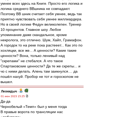
умнее всех здесь на Книге. Просто его логика и
логика среднего ВВшника не совпадают.
Поэтому ВВ шник считает себя умнее, ведь так
приятно чувствовать себя умнее миллиардера.
Но в своей логике Федун великолепен. Тренер
10 процентов. Главное шоу. Любое
упоминание даже скандальное, кроме
некролога, это отлично. Шум, Хайп, Грамафон.
А городок то на реке пока растееет... Как это по
хохляцки, все же... А ценности? Какие такие
ценности? Вона, только ленивый над
"скрепами" не стебался. А что такое
Спартаковские ценности? Да те же скрепы... и
чо с ними делать. Алень там заикнулся.... да
пошёл нахуй. Пробор не тот и гороскопом не
вышел.
Леонидыч
-
01 июн 2023 15:25
Да-да
Чернобелый «Темп» был у меня тогда
В правые ворота по трансляции нас