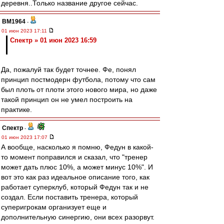
деревня..Только название другое сейчас.
BM1964
-
01 июн 2023 17:11
Спектр » 01 июн 2023 16:59
Да, пожалуй так будет точнее. Фе, понял
принцип постмодерн футбола, потому что сам
был плоть от плоти этого нового мира, но даже
такой принцип он не умел построить на
практике.
Спектр
-
01 июн 2023 17:07
А вообще, насколько я помню, Федун в какой-
то момент поправился и сказал, что "тренер
может дать плюс 10%, а может минус 10%". И
вот это как раз идеальное описание того, как
работает суперклуб, который Федун так и не
создал. Если поставить тренера, который
суперигрокам организует еще и
дополнительную синергию, они всех разорвут.