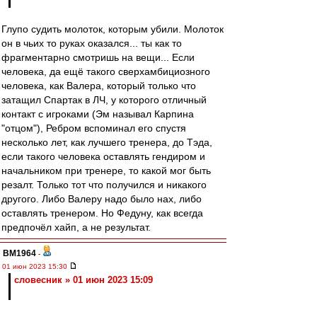
Глупо судить молоток, которым убили. Молоток
он в чьих то руках оказался... ты как то
фрагментарно смотришь на вещи... Если
человека, да ещё такого сверхамбициозного
человека, как Валера, который только что
затащил Спартак в ЛЧ, у которого отличный
контакт с игроками (Эм называл Карпина
"отцом"), Ребром вспоминал его спустя
несколько лет, как лучшего тренера, до Тэда,
если такого человека оставлять гендиром и
начальником при тренере, то какой мог быть
резалт. Только тот что получился и никакого
другого. Либо Валеру надо было нах, либо
оставлять тренером. Но Федуну, как всегда
предпочёл хайп, а не результат.
BM1964
-
01 июн 2023 15:30
словесник » 01 июн 2023 15:09