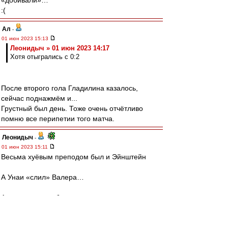
«добивали»…
:(
Ал
-
01 июн 2023 15:13
Леонидыч » 01 июн 2023 14:17
Хотя отыгрались с 0:2
После второго гола Гладилина казалось,
сейчас поднажмём и...
Грустный был день. Тоже очень отчётливо
помню все перипетии того матча.
Леонидыч
-
01 июн 2023 15:11
Весьма хуёвым преподом был и Эйнштейн
А Унаи «слил» Валера…
А всего-то надо было выпиздить из команды
Дзюбу
словесник
-