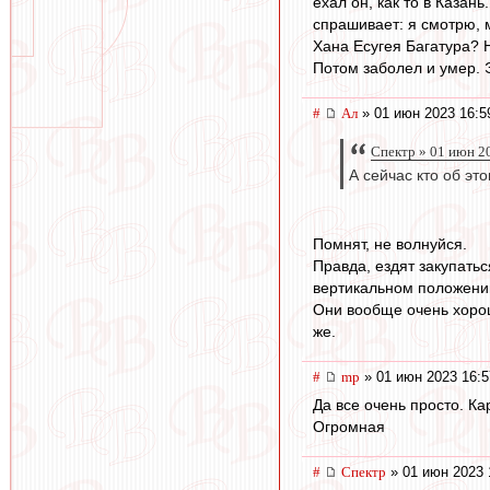
ехал он, как то в Казан
спрашивает: я смотрю, м
Хана Есугея Багатура? Н
Потом заболел и умер. 
#
Ал
» 01 июн 2023 16:5
Спектр » 01 июн 2
А сейчас кто об эт
Помнят, не волнуйся.
Правда, ездят закупать
вертикальном положении 
Они вообще очень хорош
же.
#
mp
» 01 июн 2023 16:5
Да все очень просто. К
Огромная
#
Спектр
» 01 июн 2023 