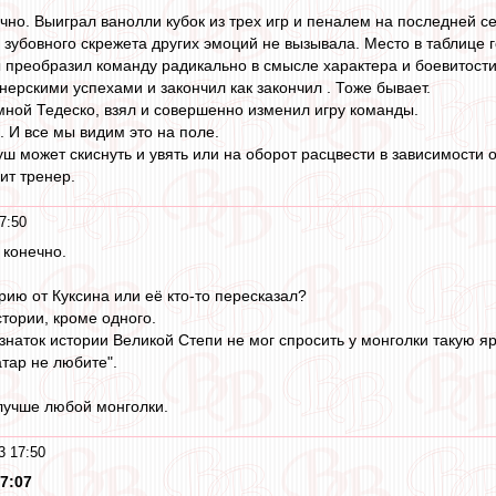
ечно. Выиграл ванолли кубок из трех игр и пеналем на последней с
 зубовного скрежета других эмоций не вызывала. Место в таблице г
ы преобразил команду радикально в смысле характера и боевитости.
нерскими успехами и закончил как закончил . Тоже бывает.
мной Тедеско, взял и совершенно изменил игру команды.
. И все мы видим это на поле.
 может скиснуть и увять или на оборот расцвести в зависимости от
ит тренер.
7:50
 конечно.
рию от Куксина или её кто-то пересказал?
стории, кроме одного.
 знаток истории Великой Степи не мог спросить у монголки такую я
атар не любите".
лучше любой монголки.
3 17:50
7:07