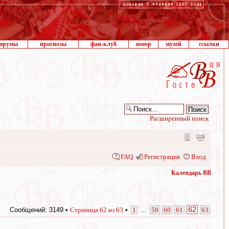
орумы
прогнозы
фан-клуб
юмор
музей
ссылки
Расширенный поиск
FAQ
Регистрация
Вход
Календарь ВВ
62
Сообщений: 3149 •
Страница
62
из
63
•
1
...
59
60
61
63