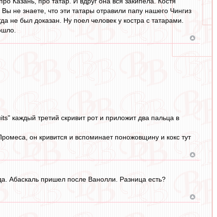
ро Казань, про татар. И вдруг она вся закипела. Костя
е Вы не знаете, что эти татары отравили папу нашего Чингиз
да не был доказан. Ну поел человек у костра с татарами.
ошло.
ts" каждый третий скривит рот и приложит два пальца в
ромеса, он кривится и вспоминает поножовщину и кокс тут
да. Абаскаль пришел после Ванолли. Разница есть?