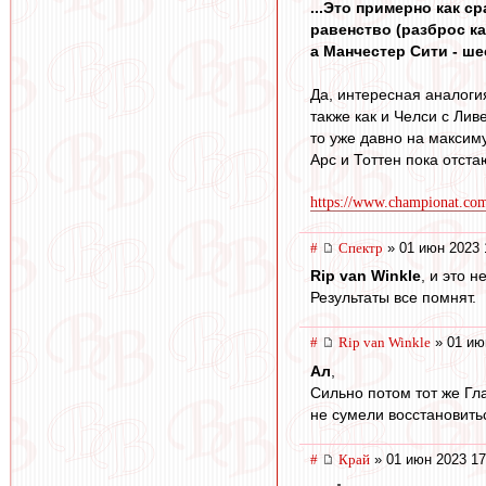
...Это примерно как с
равенство (разброс к
а Манчестер Сити - ше
Да, интересная аналоги
также как и Челси с Ли
то уже давно на максим
Арс и Тоттен пока отст
https://www.championat.com/
#
Спектр
» 01 июн 2023 
Rip van Winkle
, и это 
Результаты все помнят.
#
Rip van Winkle
» 01 ию
Ал
,
Сильно потом тот же Гл
не сумели восстановитьс
#
Край
» 01 июн 2023 17