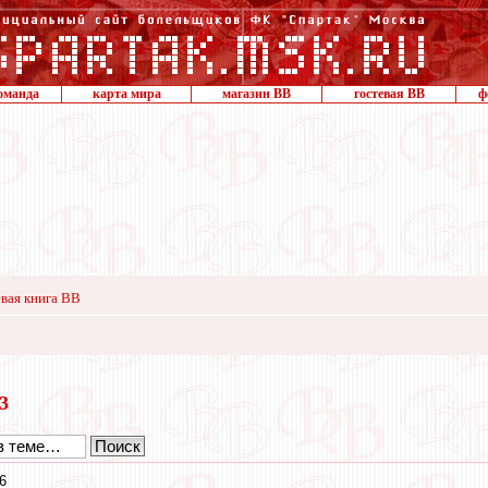
оманда
карта мира
магазин ВВ
гостевая ВВ
ф
вая книга ВВ
23
6