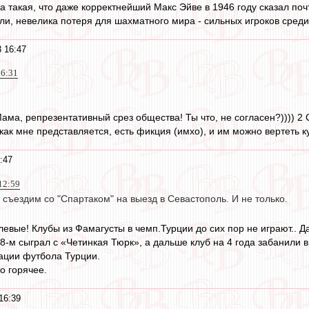
ла такая, что даже корректнейший Макс Эйве в 1946 году сказал п
бли, невелика потеря для шахматного мира - сильных игроков среди
 16:47
16:31
ама, репрезентативный срез общества! Ты что, не согласен?)))) 2
ак мне представляется, есть фикция (имхо), и им можно вертеть к
:47
12:59
 съездим со "Спартаком" на выезд в Севастополь. И не только.
евые! Клубы из Фамагусты в чемп.Турции до сих пор не играют.. 
8-м сыграл с «Четинкая Тюрк», а дальше клуб на 4 года забанил
ции футбола Турции.
о горячее.
16:39