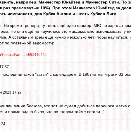
равнить, например, Манчестер Юнайтед и Манчестер Сити. По з
ак раз пресловутые 10%). При этом Манчестер Юнайтед за дес
сть чемпионств, два Кубка Англии и шесть Кубков Лиги...
я! Но кроме тренера, тут есть ещё один фактор. МЮ по зарплатном
вером. Но они ещё не научились это максимально использовать, у 
уме. А остальным трём ещё нужно несколько лет чтобы научиться. 
ают по платёжной ведомости:
football/art ... e693416448
17:37
не последний такой "затык" с календарем. В 1987-м мы играли 31 ок
н 2023 17:27
адилин винил Бескова, что тот не сумел добиться переноса матча 
я и прямо видно было, что во втором тайме встали :(
:24