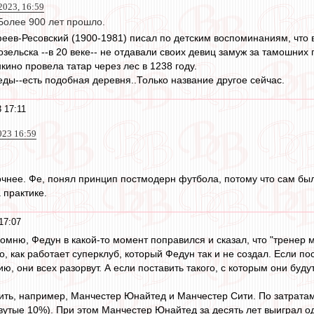
023, 16:59
Более 900 лет прошло.
еев-Ресовский (1900-1981) писал по детским воспоминаниям, что в
озельска --в 20 веке-- не отдавали своих девиц замуж за тамошних 
кино провела татар через лес в 1238 году.
ды--есть подобная деревня..Только название другое сейчас.
 17:11
023 16:59
очнее. Фе, понял принцип постмодерн футбола, потому что сам был
 практике.
17:07
омню, Федун в какой-то момент поправился и сказал, что "тренер м
, как работает суперклуб, который Федун так и не создал. Если п
, они всех разорвут. А если поставить такого, с которым они будут
ить, например, Манчестер Юнайтед и Манчестер Сити. По затратам 
овутые 10%). При этом Манчестер Юнайтед за десять лет выиграл од