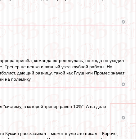
Каррера пришёл, команда встрепенулась, но когда он уходил
е. Тренер не пешка и важный узел клубной работы. Но...
утболист, дающий разницу, такой как Глуш или Промес значат
ен на полемику.
л "систему, в которой тренер равен 10%". А на деле
я Куксин рассказывал... может я уже это писал... Короче,