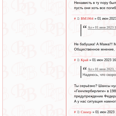
Ненависть в ту пору бы
пусть они хоть все поги
#
BM1964
» 01 июн 2023
Ал » 01 июн 2023 
Не бабушка! А Мама!!! М
Общественное мнение, к
#
Край
» 01 июн 2023 16
Ал » 01 июн 2023, 
Надеюсь, что скоро
Ты серьёзно? Шансы нул
«Генчлербирлиги» в 198
предупреждение Федера
А у нас ситуация намног
#
Спектр
» 01 июн 2023 