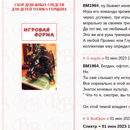
СБОР ДЕНЕЖНЫХ СРЕДСТВ
BM1964
, ну бывает кон
ДЛЯ ДЕТЕЙ ТОЛИКА ГЕРЦЫНА
Игра его команды кроме
через ,условно, три игр
морально за своими тре
Да тот же, не любимый 
Это же все рука тренера
А любой Промес или Глуш
коллективе ему определ
#
terpila
» 01 июн 2023 1
BM1964
, Богдан, офтоп,
Но.
Ты сам слышал эту исто
Все нормально в этой и
Знаток кочевых культур,
" Что-то я, смотрю, вы т
Он этой темой владеет 
#
RedQuite
» 01 июн 202
Спектр » 01 июн 2023 1