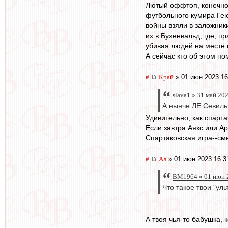
Лютый оффтоп, конечно,
футбольного кумира Гею
войны взяли в заложники
их в Бухенвальд, где, п
убивая людей на месте 
А сейчас кто об этом по
#
Край
» 01 июн 2023 16
slava1 » 31 май 20
А нынче ЛЕ Севилья
Удивительно, как спарт
Если завтра Аякс или Ар
Спартаковская игра--сме
#
Ал
» 01 июн 2023 16:3
BM1964 » 01 июн 
Что такое твои "ул
А твоя чья-то бабушка,