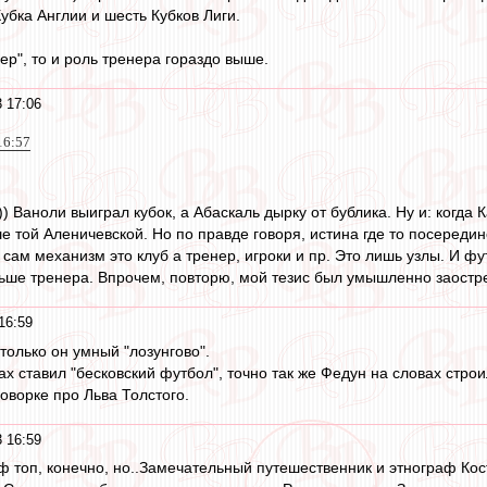
убка Англии и шесть Кубков Лиги.
пер", то и роль тренера гораздо выше.
 17:06
16:57
 Ваноли выиграл кубок, а Абаскаль дырку от бублика. Ну и: когда 
 той Аленичевской. Но по правде говоря, истина где то посередин
- сам механизм это клуб а тренер, игроки и пр. Это лишь узлы. И ф
ьше тренера. Впрочем, повторю, мой тезис был умышленно заостр
16:59
только он умный "лозунгово".
ах ставил "бесковский футбол", точно так же Федун на словах строи
говорке про Льва Толстого.
 16:59
оф топ, конечно, но..Замечательный путешественник и этнограф Кост