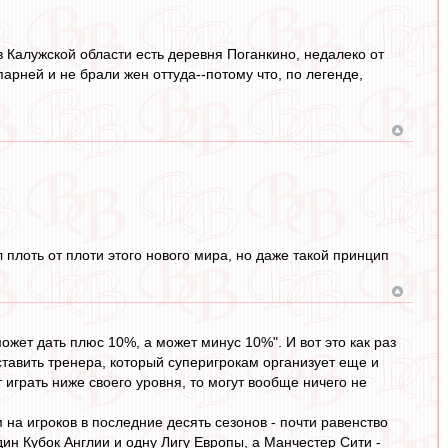
 Калужской области есть деревня Поганкино, недалеко от
парней и не брали жен оттуда--потому что, по легенде,
 плоть от плоти этого нового мира, но даже такой принцип
ожет дать плюс 10%, а может минус 10%". И вот это как раз
оставить тренера, который суперигрокам организует еще и
 играть ниже своего уровня, то могут вообще ничего не
на игроков в последние десять сезонов - почти равенство
ин Кубок Англии и одну Лигу Европы, а Манчестер Сити -