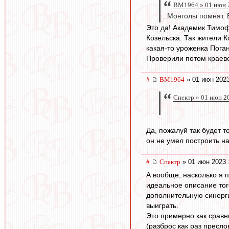
BM1964 » 01 июн 2
..Монголы помнят. 
Это да! Академик Тимоф
Козельска. Так жители К
какая-то уроженка Поган
Проверили потом краеве
#
BM1964
» 01 июн 2023
Спектр » 01 июн 2
Да, пожалуй так будет т
он не умел построить на
#
Спектр
» 01 июн 2023 
А вообще, насколько я п
идеальное описание того
дополнительную синергию
выиграть.
Это примерно как сравн
(разброс как раз пресл