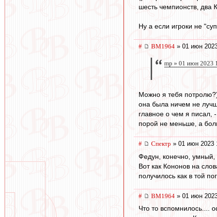
шесть чемпионств, два К
Ну а если игроки не "су
#
BM1964
» 01 июн 2023
mp » 01 июн 2023 
Можно я тебя потролю?))
она была ничем не лучше
главное о чем я писал, 
порой не меньше, а бол
#
Спектр
» 01 июн 2023 
Федун, конечно, умный, 
Вот как Кононов на слов
получилось как в той по
#
BM1964
» 01 июн 2023
Что то вспомнилось.... 