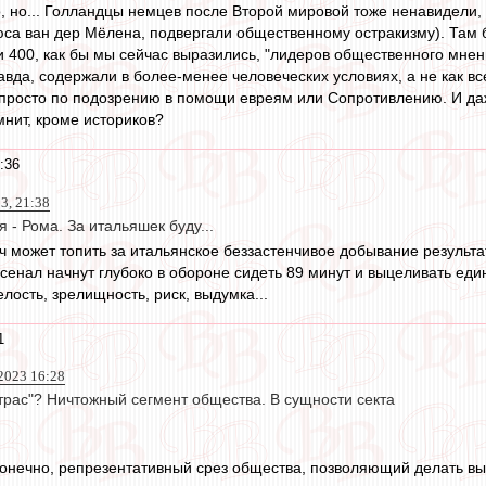
 но... Голландцы немцев после Второй мировой тоже ненавидели, а
са ван дер Мёлена, подвергали общественному остракизму). Там б
 400, как бы мы сейчас выразились, "лидеров общественного мнения
равда, содержали в более-менее человеческих условиях, а не как 
просто по подозрению в помощи евреям или Сопротивлению. И даж
мнит, кроме историков?
:36
23, 21:38
 - Рома. За итальяшек буду...
ач может топить за итальянское беззастенчивое добывание резуль
сенал начнут глубоко в обороне сидеть 89 минут и выцеливать един
лость, зрелищность, риск, выдумка...
1
2023 16:28
ьтрас"? Ничтожный сегмент общества. В сущности секта
 конечно, репрезентативный срез общества, позволяющий делать выв