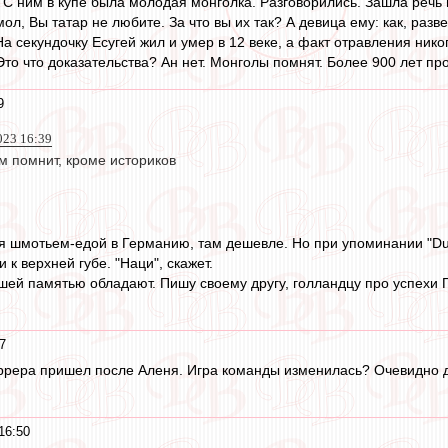
ь. С ним в купе была молодая монголка. Разговорились. Зашла речь п
ол, Вы татар не любите. За что вы их так? А девица ему: как, разв
а секундочку Есугей жил и умер в 12 веке, а факт отравления никог
Это что доказательства? Ан нет. Монголы помнят. Более 900 лет пр
9
023 16:39
ом помнит, кроме историков
ся шмотьем-едой в Германию, там дешевле. Но при упоминании "Dui
к верхней губе. "Наци", скажет.
ей памятью обладают. Пишу своему другу, голландцу про успехи П
7
аррера пришел после Аленя. Игра команды изменилась? Очевидно 
16:50