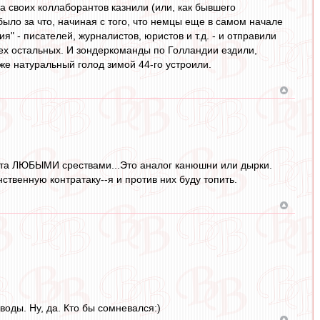
 своих коллаборантов казнили (или, как бывшего
ыло за что, начиная с того, что немцы еще в самом начале
" - писателей, журналистов, юристов и т.д. - и отправили
всех остальных. И зондеркоманды по Голландии ездили,
е натуральный голод зимой 44-го устроили.
тата ЛЮБЫМИ срествами...Это аналог канюшни или дырки.
ственную контратаку--я и против них буду топить.
оды. Ну, да. Кто бы сомневался:)