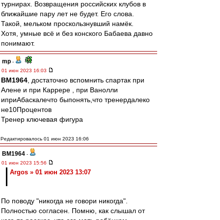
турнирах. Возвращения российских клубов в
ближайшие пару лет не будет. Его слова.
Такой, мельком проскользнувший намёк.
Хотя, умные всё и без конского Бабаева давно
понимают.
mp
-
01 июн 2023 16:03
BM1964
, достаточно вспомнить спартак при
Алене и при Каррере , при Ванолли
иприАбаскалечто быпонять,что тренердалеко
не10Процентов
Тренер ключевая фигура
Редактировалось 01 июн 2023 16:06
BM1964
-
01 июн 2023 15:56
Argos » 01 июн 2023 13:07
По поводу "никогда не говори никогда".
Полностью согласен. Помню, как слышал от