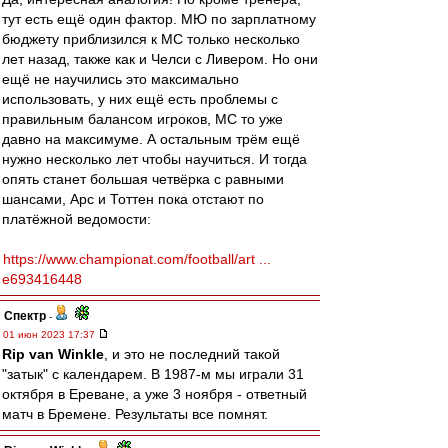
тут есть ещё один фактор. МЮ по зарплатному
бюджету приблизился к МС только несколько
лет назад, также как и Челси с Ливером. Но они
ещё не научились это максимально
использовать, у них ещё есть проблемы с
правильным балансом игроков, МС то уже
давно на максимуме. А остальным трём ещё
нужно несколько лет чтобы научиться. И тогда
опять станет большая четвёрка с равными
шансами, Арс и Тоттен пока отстают по
платёжной ведомости:
https://www.championat.com/football/art ...
e693416448
Спектр
-
01 июн 2023 17:37
Rip van Winkle
, и это не последний такой
"затык" с календарем. В 1987-м мы играли 31
октября в Ереване, а уже 3 ноября - ответный
матч в Бремене. Результаты все помнят.