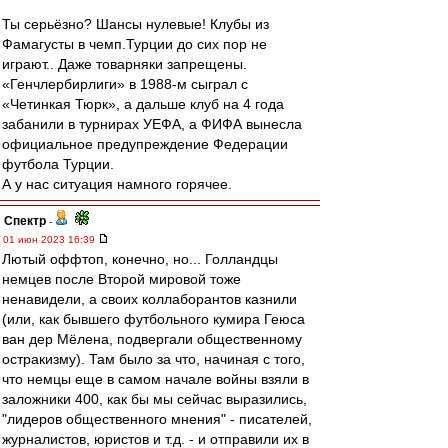
Ты серьёзно? Шансы нулевые! Клубы из
Фамагусты в чемп.Турции до сих пор не
играют.. Даже товарняки запрещены.
«Генчлербирлиги» в 1988-м сыграл с
«Четинкая Тюрк», а дальше клуб на 4 года
забанили в турнирах УЕФА, а ФИФА вынесла
официальное предупреждение Федерации
футбола Турции.
А у нас ситуация намного горячее.
Спектр
-
01 июн 2023 16:39
Лютый оффтоп, конечно, но... Голландцы
немцев после Второй мировой тоже
ненавидели, а своих коллаборантов казнили
(или, как бывшего футбольного кумира Геюса
ван дер Мёлена, подвергали общественному
остракизму). Там было за что, начиная с того,
что немцы еще в самом начале войны взяли в
заложники 400, как бы мы сейчас выразились,
"лидеров общественного мнения" - писателей,
журналистов, юристов и т.д. - и отправили их в