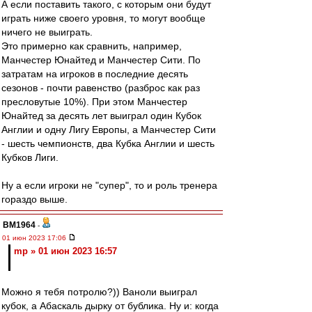
А если поставить такого, с которым они будут
играть ниже своего уровня, то могут вообще
ничего не выиграть.
Это примерно как сравнить, например,
Манчестер Юнайтед и Манчестер Сити. По
затратам на игроков в последние десять
сезонов - почти равенство (разброс как раз
пресловутые 10%). При этом Манчестер
Юнайтед за десять лет выиграл один Кубок
Англии и одну Лигу Европы, а Манчестер Сити
- шесть чемпионств, два Кубка Англии и шесть
Кубков Лиги.
Ну а если игроки не "супер", то и роль тренера
гораздо выше.
BM1964
-
01 июн 2023 17:06
mp » 01 июн 2023 16:57
Можно я тебя потролю?)) Ваноли выиграл
кубок, а Абаскаль дырку от бублика. Ну и: когда