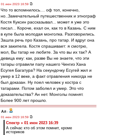
01 июн 2023 16:59
Что то вспомнилось.... оф топ, конечно,
но..Замечательный путешественник и этнограф
Костя Куксин рассказывал... может я уже это
писал... Короче, ехал он, как то в Казань. С ним
в купе была молодая монголка. Разговорились.
Зашла речь про Казань, про татар. И вдруг она
вся закипела. Костя спрашивает: я смотрю,
мол, Вы татар не любите. За что вы их так? А
девица ему: как, разве Вы не знаете, что эти
татары отравили папу нашего Чингиз Хана
Есугея Багатура? На секундочку Есугей жил и
умер в 12 веке, а факт отравления никогда не
был доказан. Ну поел человек у костра с
татарами. Потом заболел и умер. Это что
доказательства? Ан нет. Монголы помнят.
Более 900 лет прошло.
Ал
-
01 июн 2023 16:59
Спектр » 01 июн 2023 16:39
А сейчас кто об этом помнит, кроме
историков