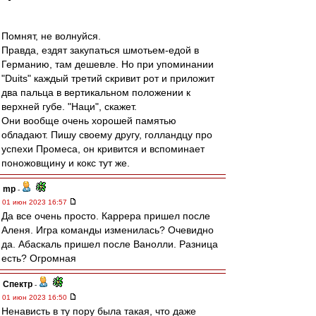
Помнят, не волнуйся.
Правда, ездят закупаться шмотьем-едой в
Германию, там дешевле. Но при упоминании
"Duits" каждый третий скривит рот и приложит
два пальца в вертикальном положении к
верхней губе. "Наци", скажет.
Они вообще очень хорошей памятью
обладают. Пишу своему другу, голландцу про
успехи Промеса, он кривится и вспоминает
поножовщину и кокс тут же.
mp
-
01 июн 2023 16:57
Да все очень просто. Каррера пришел после
Аленя. Игра команды изменилась? Очевидно
да. Абаскаль пришел после Ванолли. Разница
есть? Огромная
Спектр
-
01 июн 2023 16:50
Ненависть в ту пору была такая, что даже