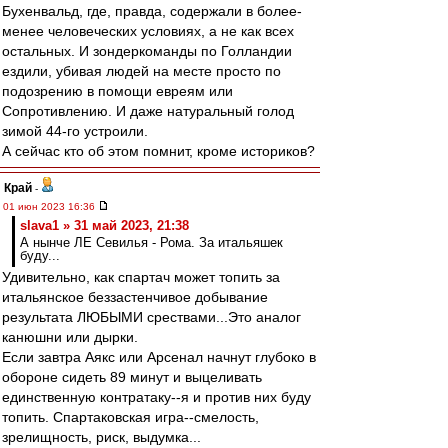
Бухенвальд, где, правда, содержали в более-
менее человеческих условиях, а не как всех
остальных. И зондеркоманды по Голландии
ездили, убивая людей на месте просто по
подозрению в помощи евреям или
Сопротивлению. И даже натуральный голод
зимой 44-го устроили.
А сейчас кто об этом помнит, кроме историков?
Край
-
01 июн 2023 16:36
slava1 » 31 май 2023, 21:38
А нынче ЛЕ Севилья - Рома. За итальяшек
буду...
Удивительно, как спартач может топить за
итальянское беззастенчивое добывание
результата ЛЮБЫМИ срествами...Это аналог
канюшни или дырки.
Если завтра Аякс или Арсенал начнут глубоко в
обороне сидеть 89 минут и выцеливать
единственную контратаку--я и против них буду
топить. Спартаковская игра--смелость,
зрелищность, риск, выдумка...