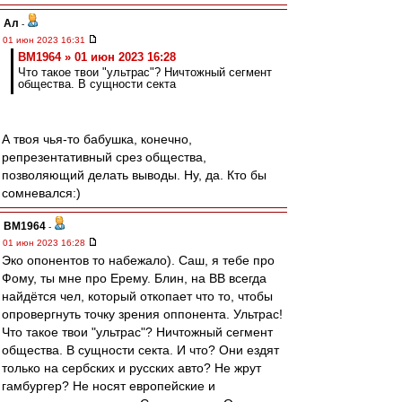
Ал
-
01 июн 2023 16:31
BM1964 » 01 июн 2023 16:28
Что такое твои "ультрас"? Ничтожный сегмент
общества. В сущности секта
А твоя чья-то бабушка, конечно,
репрезентативный срез общества,
позволяющий делать выводы. Ну, да. Кто бы
сомневался:)
BM1964
-
01 июн 2023 16:28
Эко опонентов то набежало). Саш, я тебе про
Фому, ты мне про Ерему. Блин, на ВВ всегда
найдётся чел, который откопает что то, чтобы
опровергнуть точку зрения оппонента. Ультрас!
Что такое твои "ультрас"? Ничтожный сегмент
общества. В сущности секта. И что? Они ездят
только на сербских и русских авто? Не жрут
гамбургер? Не носят европейские и