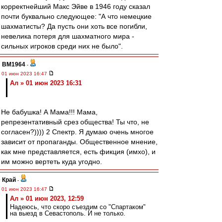
корректнейший Макс Эйве в 1946 году сказал
почти буквально следующее: "А что немецкие
шахматисты? Да пусть они хоть все погибли,
невелика потеря для шахматного мира -
сильных игроков среди них не было".
BM1964
-
01 июн 2023 16:47
Ал » 01 июн 2023 16:31
Не бабушка! А Мама!!! Мама,
репрезентативный срез общества! Ты что, не
согласен?)))) 2 Спектр. Я думаю очень многое
зависит от пропаганды. Общественное мнение,
как мне представляется, есть фикция (имхо), и
им можно вертеть куда угодно.
Край
-
01 июн 2023 16:47
Ал » 01 июн 2023, 12:59
Надеюсь, что скоро съездим со "Спартаком"
на выезд в Севастополь. И не только.