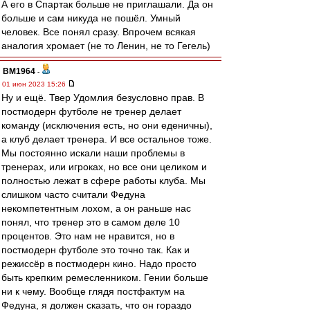
А его в Спартак больше не приглашали. Да он
больше и сам никуда не пошёл. Умный
человек. Все понял сразу. Впрочем всякая
аналогия хромает (не то Ленин, не то Гегель)
BM1964
-
01 июн 2023 15:26
Ну и ещё. Твер Удомлия безусловно прав. В
постмодерн футболе не тренер делает
команду (исключения есть, но они еденичны),
а клуб делает тренера. И все остальное тоже.
Мы постоянно искали наши проблемы в
тренерах, или игроках, но все они целиком и
полностью лежат в сфере работы клуба. Мы
слишком часто считали Федуна
некомпетентным лохом, а он раньше нас
понял, что тренер это в самом деле 10
процентов. Это нам не нравится, но в
постмодерн футболе это точно так. Как и
режиссёр в постмодерн кино. Надо просто
быть крепким ремесленником. Гении больше
ни к чему. Вообще глядя постфактум на
Федуна, я должен сказать, что он гораздо