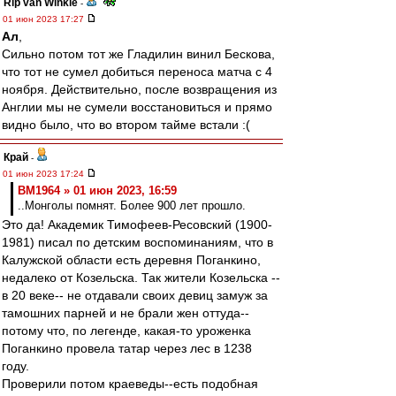
Rip van Winkle
-
01 июн 2023 17:27
Ал
,
Сильно потом тот же Гладилин винил Бескова,
что тот не сумел добиться переноса матча с 4
ноября. Действительно, после возвращения из
Англии мы не сумели восстановиться и прямо
видно было, что во втором тайме встали :(
Край
-
01 июн 2023 17:24
BM1964 » 01 июн 2023, 16:59
..Монголы помнят. Более 900 лет прошло.
Это да! Академик Тимофеев-Ресовский (1900-
1981) писал по детским воспоминаниям, что в
Калужской области есть деревня Поганкино,
недалеко от Козельска. Так жители Козельска --
в 20 веке-- не отдавали своих девиц замуж за
тамошних парней и не брали жен оттуда--
потому что, по легенде, какая-то уроженка
Поганкино провела татар через лес в 1238
году.
Проверили потом краеведы--есть подобная