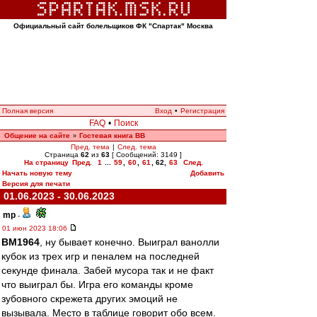
Официальный сайт болельщиков ФК "Спартак" Москва
Полная версия
Вход
•
Регистрация
FAQ
•
Поиск
Общение на сайте
Гостевая книга ВВ
»
Пред. тема
|
След. тема
Страница
62
из
63
[ Сообщений: 3149 ]
На страницу
Пред.
1
...
59
,
60
,
61
,
62
,
63
След.
Начать новую тему
Добавить
Версия для печати
01.06.2023 - 30.06.2023
mp
-
01 июн 2023 18:06
BM1964
, ну бывает конечно. Выиграл ванолли
кубок из трех игр и пеналем на последней
секунде финала. Забей мусора так и не факт
что выиграл бы. Игра его команды кроме
зубовного скрежета других эмоций не
вызывала. Место в таблице говорит обо всем.