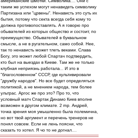
американские шмотки. Символика.... Они с
таким же успехом могут ненавидеть символику
Партизана или "црвены". Ненависть это суть их
бытия, потому что секта всегда себя кому то
должна противопоставлять. А я говорю про
обывателей из которых общество и состоит, по
преимущество. Обывателей в буквальном
смысле, а не в ругательном, само собой. Нее,
так то ненависть может тлеть веками. Слава
Богу, это может любой Спартач подтвердить,
кто был на выездах в Киеве. Там же не только
клубная неприязнь работала... И это в
"благословенном" СССР, где культивировали
"дружбу народов". Но все будет определяться
политикой, а не мнением народа, тем более
ультрас. Аргос же про это? Про то, что
условный матч Спартак Динамо Киев вполне
возможен в другом климате. 2 mp. Андрей,
точка зрения моя умышленно была полемична,
но вот твой аргумент и перечень тренеров не
понял совсем. Если не лень поясни, что
сказать то хотел. Я чо то не догнал....