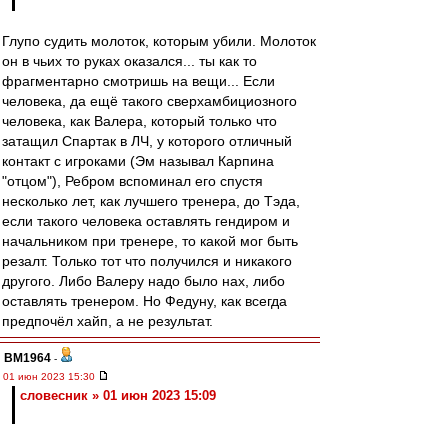
Глупо судить молоток, которым убили. Молоток
он в чьих то руках оказался... ты как то
фрагментарно смотришь на вещи... Если
человека, да ещё такого сверхамбициозного
человека, как Валера, который только что
затащил Спартак в ЛЧ, у которого отличный
контакт с игроками (Эм называл Карпина
"отцом"), Ребром вспоминал его спустя
несколько лет, как лучшего тренера, до Тэда,
если такого человека оставлять гендиром и
начальником при тренере, то какой мог быть
резалт. Только тот что получился и никакого
другого. Либо Валеру надо было нах, либо
оставлять тренером. Но Федуну, как всегда
предпочёл хайп, а не результат.
BM1964
-
01 июн 2023 15:30
словесник » 01 июн 2023 15:09