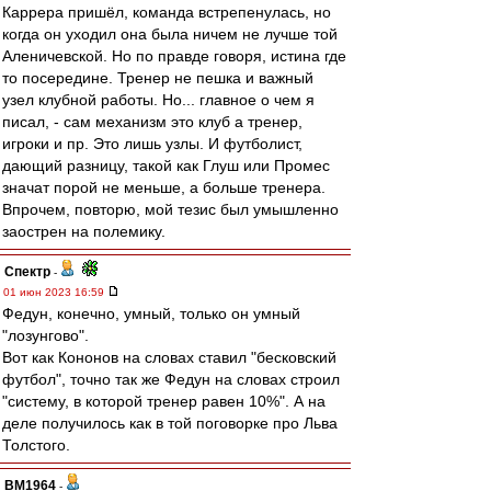
Каррера пришёл, команда встрепенулась, но
когда он уходил она была ничем не лучше той
Аленичевской. Но по правде говоря, истина где
то посередине. Тренер не пешка и важный
узел клубной работы. Но... главное о чем я
писал, - сам механизм это клуб а тренер,
игроки и пр. Это лишь узлы. И футболист,
дающий разницу, такой как Глуш или Промес
значат порой не меньше, а больше тренера.
Впрочем, повторю, мой тезис был умышленно
заострен на полемику.
Спектр
-
01 июн 2023 16:59
Федун, конечно, умный, только он умный
"лозунгово".
Вот как Кононов на словах ставил "бесковский
футбол", точно так же Федун на словах строил
"систему, в которой тренер равен 10%". А на
деле получилось как в той поговорке про Льва
Толстого.
BM1964
-