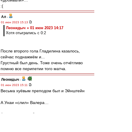
«добивали»…
:(
Ал
-
01 июн 2023 15:13
Леонидыч » 01 июн 2023 14:17
Хотя отыгрались с 0:2
После второго гола Гладилина казалось,
сейчас поднажмём и...
Грустный был день. Тоже очень отчётливо
помню все перипетии того матча.
Леонидыч
-
01 июн 2023 15:11
Весьма хуёвым преподом был и Эйнштейн
А Унаи «слил» Валера…
А всего-то надо было выпиздить из команды
Дзюбу
словесник
-