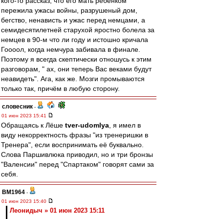
кого-то рассказ, что его мать ребёнком
пережила ужасы войны, разрушеный дом,
бегство, ненависть и ужас перед немцами, а
семидесятилетней старухой яростно болела за
немцев в 90-м что ли году и истошно кричала
Гоооол, когда немчура забивала в финале.
Поэтому я всегда скептически отношусь к этим
разговорам, " ах, они теперь Вас веками будут
неавидеть". Ага, как же. Мозги промываются
только так, причём в любую сторону.
словесник
-
01 июн 2023 15:41
Обращаясь к Лёше
tver-udomlya
, я имел в
виду некорректность фразы "из тренеришки в
Тренера", если воспринимать её буквально.
Слова Паршивлюка приводил, но и три бронзы
"Валенсии" перед "Спартаком" говорят сами за
себя.
BM1964
-
01 июн 2023 15:40
Леонидыч » 01 июн 2023 15:11