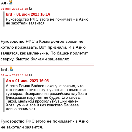
Ал
-
01 июн 2023 16:18
brd » 01 июн 2023 16:14
Руководство РФС этого не понимает - в Азию
не захотели заявится
Руководство РФС и Крым долгое время не
хотело признавать. Вот, признали. И в Азию
заявятся, как миленькие. По башке прилетит
сверху, быстро булками зашевелят.
brd
-
01 июн 2023 16:14
Ал » 01 июн 2023 16:05
А пока Роман Бабаев накануне заявил, что
готовимся потихоньку к участию в азиатских
турнирах. Возвращения российских клубов в
ближайшие пару лет не будет. Его слова.
Такой, мельком проскользнувший намёк.
Хотя, умные всё и без конского Бабаева
давно понимают.
Руководство РФС этого не понимает - в Азию
не захотели заявится.