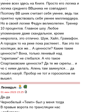
умнее всех здесь на Книге. Просто его логика и
логика среднего ВВшника не совпадают.
Поэтому ВВ шник считает себя умнее, ведь так
приятно чувствовать себя умнее миллиардера.
Но в своей логике Федун великолепен. Тренер
10 процентов. Главное шоу. Любое
упоминание даже скандальное, кроме
некролога, это отлично. Шум, Хайп, Грамафон.
А городок то на реке пока растееет... Как это по
хохляцки, все же... А ценности? Какие такие
ценности? Вона, только ленивый над
"скрепами" не стебался. А что такое
Спартаковские ценности? Да те же скрепы... и
чо с ними делать. Алень там заикнулся.... да
пошёл нахуй. Пробор не тот и гороскопом не
вышел.
Леонидыч
-
01 июн 2023 15:25
Да-да
Чернобелый «Темп» был у меня тогда
В правые ворота по трансляции нас