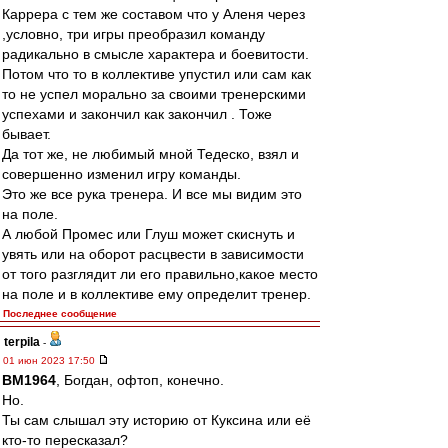
Каррера с тем же составом что у Аленя через
,условно, три игры преобразил команду
радикально в смысле характера и боевитости.
Потом что то в коллективе упустил или сам как
то не успел морально за своими тренерскими
успехами и закончил как закончил . Тоже
бывает.
Да тот же, не любимый мной Тедеско, взял и
совершенно изменил игру команды.
Это же все рука тренера. И все мы видим это
на поле.
А любой Промес или Глуш может скиснуть и
увять или на оборот расцвести в зависимости
от того разглядит ли его правильно,какое место
на поле и в коллективе ему определит тренер.
Последнее сообщение
terpila
-
01 июн 2023 17:50
BM1964
, Богдан, офтоп, конечно.
Но.
Ты сам слышал эту историю от Куксина или её
кто-то пересказал?