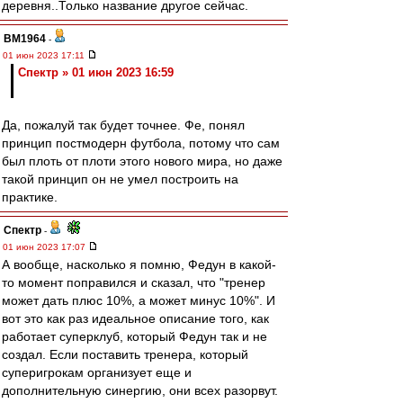
деревня..Только название другое сейчас.
BM1964
-
01 июн 2023 17:11
Спектр » 01 июн 2023 16:59
Да, пожалуй так будет точнее. Фе, понял
принцип постмодерн футбола, потому что сам
был плоть от плоти этого нового мира, но даже
такой принцип он не умел построить на
практике.
Спектр
-
01 июн 2023 17:07
А вообще, насколько я помню, Федун в какой-
то момент поправился и сказал, что "тренер
может дать плюс 10%, а может минус 10%". И
вот это как раз идеальное описание того, как
работает суперклуб, который Федун так и не
создал. Если поставить тренера, который
суперигрокам организует еще и
дополнительную синергию, они всех разорвут.