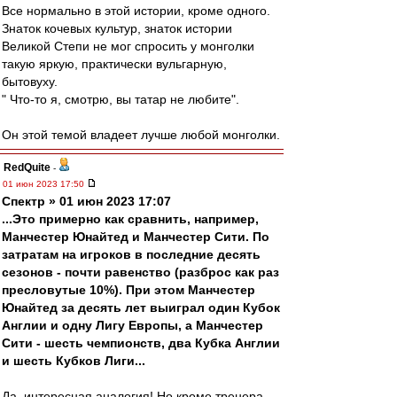
Все нормально в этой истории, кроме одного.
Знаток кочевых культур, знаток истории
Великой Степи не мог спросить у монголки
такую яркую, практически вульгарную,
бытовуху.
" Что-то я, смотрю, вы татар не любите".
Он этой темой владеет лучше любой монголки.
RedQuite
-
01 июн 2023 17:50
Спектр » 01 июн 2023 17:07
...Это примерно как сравнить, например,
Манчестер Юнайтед и Манчестер Сити. По
затратам на игроков в последние десять
сезонов - почти равенство (разброс как раз
пресловутые 10%). При этом Манчестер
Юнайтед за десять лет выиграл один Кубок
Англии и одну Лигу Европы, а Манчестер
Сити - шесть чемпионств, два Кубка Англии
и шесть Кубков Лиги...
Да, интересная аналогия! Но кроме тренера,