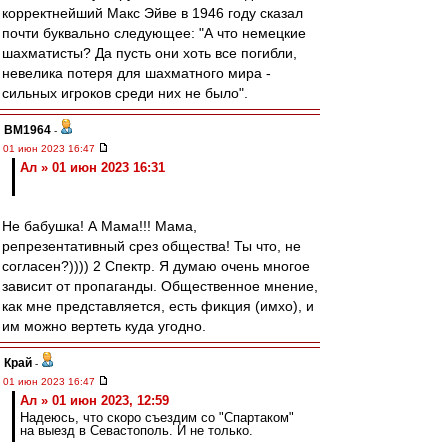
корректнейший Макс Эйве в 1946 году сказал
почти буквально следующее: "А что немецкие
шахматисты? Да пусть они хоть все погибли,
невелика потеря для шахматного мира -
сильных игроков среди них не было".
BM1964
-
01 июн 2023 16:47
Ал » 01 июн 2023 16:31
Не бабушка! А Мама!!! Мама,
репрезентативный срез общества! Ты что, не
согласен?)))) 2 Спектр. Я думаю очень многое
зависит от пропаганды. Общественное мнение,
как мне представляется, есть фикция (имхо), и
им можно вертеть куда угодно.
Край
-
01 июн 2023 16:47
Ал » 01 июн 2023, 12:59
Надеюсь, что скоро съездим со "Спартаком"
на выезд в Севастополь. И не только.