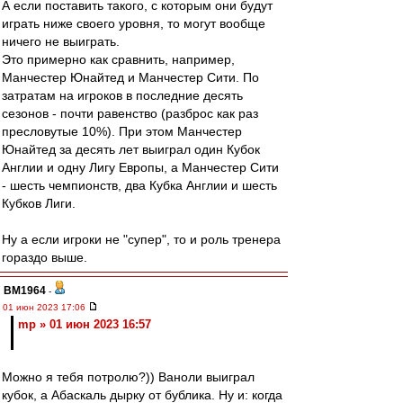
А если поставить такого, с которым они будут
играть ниже своего уровня, то могут вообще
ничего не выиграть.
Это примерно как сравнить, например,
Манчестер Юнайтед и Манчестер Сити. По
затратам на игроков в последние десять
сезонов - почти равенство (разброс как раз
пресловутые 10%). При этом Манчестер
Юнайтед за десять лет выиграл один Кубок
Англии и одну Лигу Европы, а Манчестер Сити
- шесть чемпионств, два Кубка Англии и шесть
Кубков Лиги.
Ну а если игроки не "супер", то и роль тренера
гораздо выше.
BM1964
-
01 июн 2023 17:06
mp » 01 июн 2023 16:57
Можно я тебя потролю?)) Ваноли выиграл
кубок, а Абаскаль дырку от бублика. Ну и: когда