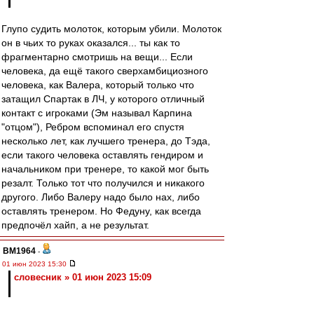
Глупо судить молоток, которым убили. Молоток
он в чьих то руках оказался... ты как то
фрагментарно смотришь на вещи... Если
человека, да ещё такого сверхамбициозного
человека, как Валера, который только что
затащил Спартак в ЛЧ, у которого отличный
контакт с игроками (Эм называл Карпина
"отцом"), Ребром вспоминал его спустя
несколько лет, как лучшего тренера, до Тэда,
если такого человека оставлять гендиром и
начальником при тренере, то какой мог быть
резалт. Только тот что получился и никакого
другого. Либо Валеру надо было нах, либо
оставлять тренером. Но Федуну, как всегда
предпочёл хайп, а не результат.
BM1964
-
01 июн 2023 15:30
словесник » 01 июн 2023 15:09