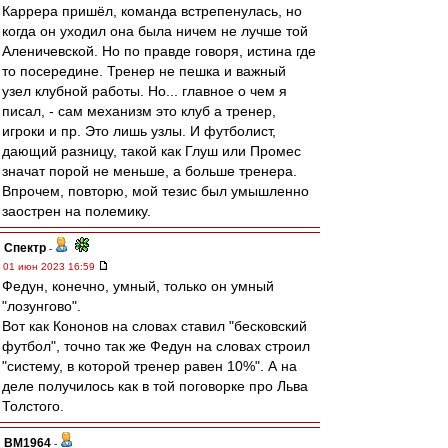
Каррера пришёл, команда встрепенулась, но
когда он уходил она была ничем не лучше той
Аленичевской. Но по правде говоря, истина где
то посередине. Тренер не пешка и важный
узел клубной работы. Но... главное о чем я
писал, - сам механизм это клуб а тренер,
игроки и пр. Это лишь узлы. И футболист,
дающий разницу, такой как Глуш или Промес
значат порой не меньше, а больше тренера.
Впрочем, повторю, мой тезис был умышленно
заострен на полемику.
Спектр
-
01 июн 2023 16:59
Федун, конечно, умный, только он умный
"лозунгово".
Вот как Кононов на словах ставил "бесковский
футбол", точно так же Федун на словах строил
"систему, в которой тренер равен 10%". А на
деле получилось как в той поговорке про Льва
Толстого.
BM1964
-