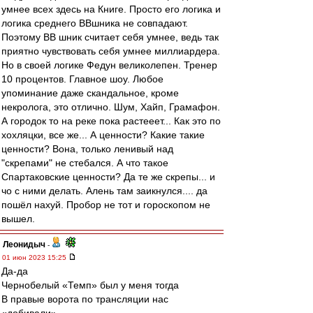
умнее всех здесь на Книге. Просто его логика и
логика среднего ВВшника не совпадают.
Поэтому ВВ шник считает себя умнее, ведь так
приятно чувствовать себя умнее миллиардера.
Но в своей логике Федун великолепен. Тренер
10 процентов. Главное шоу. Любое
упоминание даже скандальное, кроме
некролога, это отлично. Шум, Хайп, Грамафон.
А городок то на реке пока растееет... Как это по
хохляцки, все же... А ценности? Какие такие
ценности? Вона, только ленивый над
"скрепами" не стебался. А что такое
Спартаковские ценности? Да те же скрепы... и
чо с ними делать. Алень там заикнулся.... да
пошёл нахуй. Пробор не тот и гороскопом не
вышел.
Леонидыч
-
01 июн 2023 15:25
Да-да
Чернобелый «Темп» был у меня тогда
В правые ворота по трансляции нас