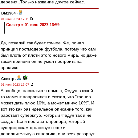
деревня..Только название другое сейчас.
BM1964
-
01 июн 2023 17:11
Спектр » 01 июн 2023 16:59
Да, пожалуй так будет точнее. Фе, понял
принцип постмодерн футбола, потому что сам
был плоть от плоти этого нового мира, но даже
такой принцип он не умел построить на
практике.
Спектр
-
01 июн 2023 17:07
А вообще, насколько я помню, Федун в какой-
то момент поправился и сказал, что "тренер
может дать плюс 10%, а может минус 10%". И
вот это как раз идеальное описание того, как
работает суперклуб, который Федун так и не
создал. Если поставить тренера, который
суперигрокам организует еще и
дополнительную синергию, они всех разорвут.