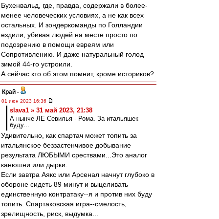
Бухенвальд, где, правда, содержали в более-
менее человеческих условиях, а не как всех
остальных. И зондеркоманды по Голландии
ездили, убивая людей на месте просто по
подозрению в помощи евреям или
Сопротивлению. И даже натуральный голод
зимой 44-го устроили.
А сейчас кто об этом помнит, кроме историков?
Край
-
01 июн 2023 16:36
slava1 » 31 май 2023, 21:38
А нынче ЛЕ Севилья - Рома. За итальяшек
буду...
Удивительно, как спартач может топить за
итальянское беззастенчивое добывание
результата ЛЮБЫМИ срествами...Это аналог
канюшни или дырки.
Если завтра Аякс или Арсенал начнут глубоко в
обороне сидеть 89 минут и выцеливать
единственную контратаку--я и против них буду
топить. Спартаковская игра--смелость,
зрелищность, риск, выдумка...