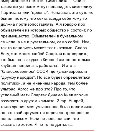
американские шмотки. Символика.... Они с
таким же успехом могут ненавидеть символику
Партизана или "црвены". Ненависть это суть их
бытия, потому что секта всегда себя кому то
должна противопоставлять. А я говорю про
обывателей из которых общество и состоит, по
преимущество. Обывателей в буквальном
смысле, а не в ругательном, само собой. Нее,
так то ненависть может тлеть веками. Слава
Богу, это может любой Спартач подтвердить,
кто был на выездах в Киеве. Там же не только
клубная неприязнь работала... И это в
"благословенном" СССР, где культивировали
"дружбу народов". Но все будет определяться
политикой, а не мнением народа, тем более
ультрас. Аргос же про это? Про то, что
условный матч Спартак Динамо Киев вполне
возможен в другом климате. 2 mp. Андрей,
точка зрения моя умышленно была полемична,
но вот твой аргумент и перечень тренеров не
понял совсем. Если не лень поясни, что
сказать то хотел. Я чо то не догнал....