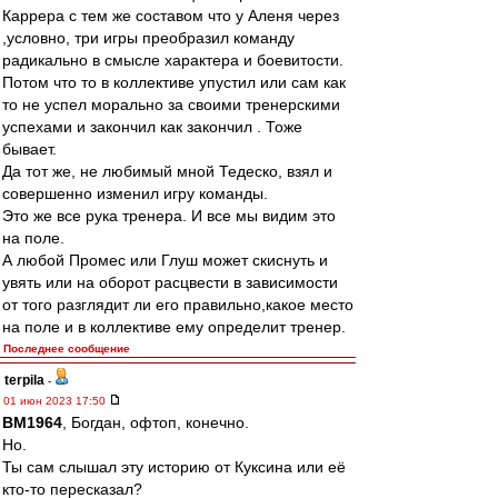
Каррера с тем же составом что у Аленя через
,условно, три игры преобразил команду
радикально в смысле характера и боевитости.
Потом что то в коллективе упустил или сам как
то не успел морально за своими тренерскими
успехами и закончил как закончил . Тоже
бывает.
Да тот же, не любимый мной Тедеско, взял и
совершенно изменил игру команды.
Это же все рука тренера. И все мы видим это
на поле.
А любой Промес или Глуш может скиснуть и
увять или на оборот расцвести в зависимости
от того разглядит ли его правильно,какое место
на поле и в коллективе ему определит тренер.
Последнее сообщение
terpila
-
01 июн 2023 17:50
BM1964
, Богдан, офтоп, конечно.
Но.
Ты сам слышал эту историю от Куксина или её
кто-то пересказал?