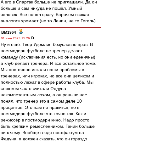
А его в Спартак больше не приглашали. Да он
больше и сам никуда не пошёл. Умный
человек. Все понял сразу. Впрочем всякая
аналогия хромает (не то Ленин, не то Гегель)
BM1964
-
01 июн 2023 15:26
Ну и ещё. Твер Удомлия безусловно прав. В
постмодерн футболе не тренер делает
команду (исключения есть, но они еденичны),
а клуб делает тренера. И все остальное тоже.
Мы постоянно искали наши проблемы в
тренерах, или игроках, но все они целиком и
полностью лежат в сфере работы клуба. Мы
слишком часто считали Федуна
некомпетентным лохом, а он раньше нас
понял, что тренер это в самом деле 10
процентов. Это нам не нравится, но в
постмодерн футболе это точно так. Как и
режиссёр в постмодерн кино. Надо просто
быть крепким ремесленником. Гении больше
ни к чему. Вообще глядя постфактум на
Федуна, я должен сказать, что он гораздо