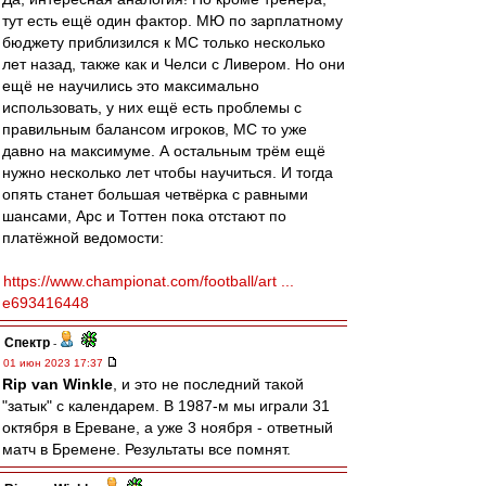
тут есть ещё один фактор. МЮ по зарплатному
бюджету приблизился к МС только несколько
лет назад, также как и Челси с Ливером. Но они
ещё не научились это максимально
использовать, у них ещё есть проблемы с
правильным балансом игроков, МС то уже
давно на максимуме. А остальным трём ещё
нужно несколько лет чтобы научиться. И тогда
опять станет большая четвёрка с равными
шансами, Арс и Тоттен пока отстают по
платёжной ведомости:
https://www.championat.com/football/art ...
e693416448
Спектр
-
01 июн 2023 17:37
Rip van Winkle
, и это не последний такой
"затык" с календарем. В 1987-м мы играли 31
октября в Ереване, а уже 3 ноября - ответный
матч в Бремене. Результаты все помнят.