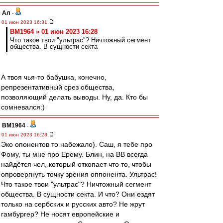
Ал
-
01 июн 2023 16:31
BM1964 » 01 июн 2023 16:28
Что такое твои "ультрас"? Ничтожный сегмент
общества. В сущности секта
А твоя чья-то бабушка, конечно,
репрезентативный срез общества,
позволяющий делать выводы. Ну, да. Кто бы
сомневался:)
BM1964
-
01 июн 2023 16:28
Эко опонентов то набежало). Саш, я тебе про
Фому, ты мне про Ерему. Блин, на ВВ всегда
найдётся чел, который откопает что то, чтобы
опровергнуть точку зрения оппонента. Ультрас!
Что такое твои "ультрас"? Ничтожный сегмент
общества. В сущности секта. И что? Они ездят
только на сербских и русских авто? Не жрут
гамбургер? Не носят европейские и