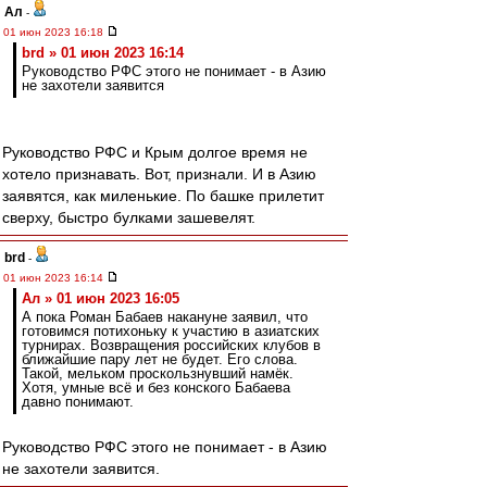
Ал
-
01 июн 2023 16:18
brd » 01 июн 2023 16:14
Руководство РФС этого не понимает - в Азию
не захотели заявится
Руководство РФС и Крым долгое время не
хотело признавать. Вот, признали. И в Азию
заявятся, как миленькие. По башке прилетит
сверху, быстро булками зашевелят.
brd
-
01 июн 2023 16:14
Ал » 01 июн 2023 16:05
А пока Роман Бабаев накануне заявил, что
готовимся потихоньку к участию в азиатских
турнирах. Возвращения российских клубов в
ближайшие пару лет не будет. Его слова.
Такой, мельком проскользнувший намёк.
Хотя, умные всё и без конского Бабаева
давно понимают.
Руководство РФС этого не понимает - в Азию
не захотели заявится.