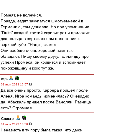
Помнят, не волнуйся.
Правда, ездят закупаться шмотьем-едой в
Германию, там дешевле. Но при упоминании
"Duits" каждый третий скривит рот и приложит
два пальца в вертикальном положении к
верхней губе. "Наци", скажет.
Они вообще очень хорошей памятью
обладают. Пишу своему другу, голландцу про
успехи Промеса, он кривится и вспоминает
поножовщину и кокс тут же.
mp
-
01 июн 2023 16:57
Да все очень просто. Каррера пришел после
Аленя. Игра команды изменилась? Очевидно
да. Абаскаль пришел после Ванолли. Разница
есть? Огромная
Спектр
-
01 июн 2023 16:50
Ненависть в ту пору была такая, что даже