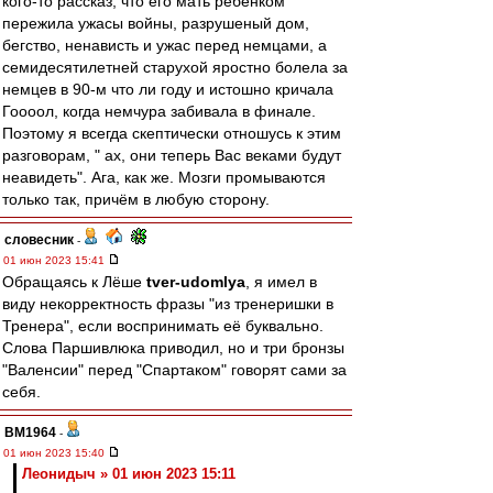
кого-то рассказ, что его мать ребёнком
пережила ужасы войны, разрушеный дом,
бегство, ненависть и ужас перед немцами, а
семидесятилетней старухой яростно болела за
немцев в 90-м что ли году и истошно кричала
Гоооол, когда немчура забивала в финале.
Поэтому я всегда скептически отношусь к этим
разговорам, " ах, они теперь Вас веками будут
неавидеть". Ага, как же. Мозги промываются
только так, причём в любую сторону.
словесник
-
01 июн 2023 15:41
Обращаясь к Лёше
tver-udomlya
, я имел в
виду некорректность фразы "из тренеришки в
Тренера", если воспринимать её буквально.
Слова Паршивлюка приводил, но и три бронзы
"Валенсии" перед "Спартаком" говорят сами за
себя.
BM1964
-
01 июн 2023 15:40
Леонидыч » 01 июн 2023 15:11