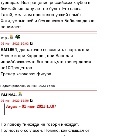
турнирах. Возвращения российских клубов в
ближайшие пару лет не будет. Его слова.
Такой, мельком проскользнувший намёк.
Хотя, умные всё и без конского Бабаева давно
понимают.
mp
-
01 июн 2023 16:03
BM1964
, достаточно вспомнить спартак при
Алене и при Каррере , при Ванолли
иприАбаскалечто быпонять,что тренердалеко
не10Процентов
Тренер ключевая фигура
Редактировалось 01 июн 2023 16:06
BM1964
-
01 июн 2023 15:56
Argos » 01 июн 2023 13:07
По поводу "никогда не говори никогда".
Полностью согласен. Помню, как слышал от