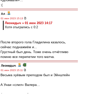
«добивали»…
:(
Ал
-
01 июн 2023 15:13
Леонидыч » 01 июн 2023 14:17
Хотя отыгрались с 0:2
После второго гола Гладилина казалось,
сейчас поднажмём и...
Грустный был день. Тоже очень отчётливо
помню все перипетии того матча.
Леонидыч
-
01 июн 2023 15:11
Весьма хуёвым преподом был и Эйнштейн
А Унаи «слил» Валера…
А всего-то надо было выпиздить из команды
Дзюбу
словесник
-