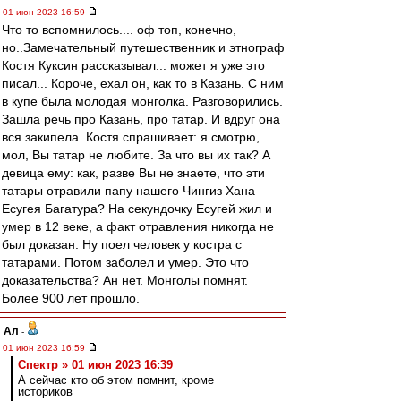
01 июн 2023 16:59
Что то вспомнилось.... оф топ, конечно,
но..Замечательный путешественник и этнограф
Костя Куксин рассказывал... может я уже это
писал... Короче, ехал он, как то в Казань. С ним
в купе была молодая монголка. Разговорились.
Зашла речь про Казань, про татар. И вдруг она
вся закипела. Костя спрашивает: я смотрю,
мол, Вы татар не любите. За что вы их так? А
девица ему: как, разве Вы не знаете, что эти
татары отравили папу нашего Чингиз Хана
Есугея Багатура? На секундочку Есугей жил и
умер в 12 веке, а факт отравления никогда не
был доказан. Ну поел человек у костра с
татарами. Потом заболел и умер. Это что
доказательства? Ан нет. Монголы помнят.
Более 900 лет прошло.
Ал
-
01 июн 2023 16:59
Спектр » 01 июн 2023 16:39
А сейчас кто об этом помнит, кроме
историков