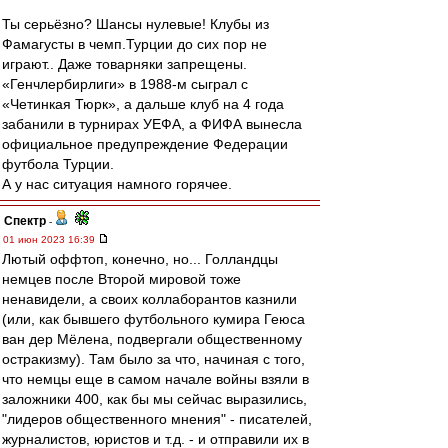
Ты серьёзно? Шансы нулевые! Клубы из
Фамагусты в чемп.Турции до сих пор не
играют.. Даже товарняки запрещены.
«Генчлербирлиги» в 1988-м сыграл с
«Четинкая Тюрк», а дальше клуб на 4 года
забанили в турнирах УЕФА, а ФИФА вынесла
официальное предупреждение Федерации
футбола Турции.
А у нас ситуация намного горячее.
Спектр
-
01 июн 2023 16:39
Лютый оффтоп, конечно, но... Голландцы
немцев после Второй мировой тоже
ненавидели, а своих коллаборантов казнили
(или, как бывшего футбольного кумира Геюса
ван дер Мёлена, подвергали общественному
остракизму). Там было за что, начиная с того,
что немцы еще в самом начале войны взяли в
заложники 400, как бы мы сейчас выразились,
"лидеров общественного мнения" - писателей,
журналистов, юристов и т.д. - и отправили их в