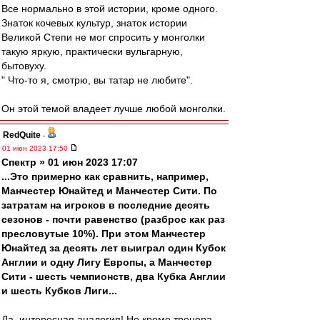
Все нормально в этой истории, кроме одного.
Знаток кочевых культур, знаток истории
Великой Степи не мог спросить у монголки
такую яркую, практически вульгарную,
бытовуху.
" Что-то я, смотрю, вы татар не любите".
Он этой темой владеет лучше любой монголки.
RedQuite
-
01 июн 2023 17:50
Спектр » 01 июн 2023 17:07
...Это примерно как сравнить, например,
Манчестер Юнайтед и Манчестер Сити. По
затратам на игроков в последние десять
сезонов - почти равенство (разброс как раз
пресловутые 10%). При этом Манчестер
Юнайтед за десять лет выиграл один Кубок
Англии и одну Лигу Европы, а Манчестер
Сити - шесть чемпионств, два Кубка Англии
и шесть Кубков Лиги...
Да, интересная аналогия! Но кроме тренера,