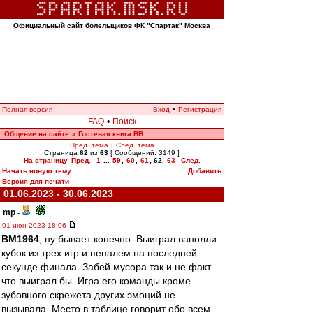
Официальный сайт болельщиков ФК "Спартак" Москва
Полная версия
Вход
•
Регистрация
FAQ
•
Поиск
Общение на сайте
Гостевая книга ВВ
»
Пред. тема
|
След. тема
Страница
62
из
63
[ Сообщений: 3149 ]
На страницу
Пред.
1
...
59
,
60
,
61
,
62
,
63
След.
Начать новую тему
Добавить
Версия для печати
01.06.2023 - 30.06.2023
mp
-
01 июн 2023 18:06
BM1964
, ну бывает конечно. Выиграл ванолли
кубок из трех игр и пеналем на последней
секунде финала. Забей мусора так и не факт
что выиграл бы. Игра его команды кроме
зубовного скрежета других эмоций не
вызывала. Место в таблице говорит обо всем.