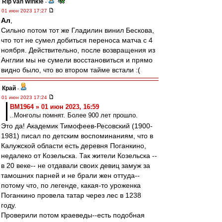
Rip van Winkle
-
01 июн 2023 17:27
Ал
,
Сильно потом тот же Гладилин винил Бескова,
что тот не сумел добиться переноса матча с 4
ноября. Действительно, после возвращения из
Англии мы не сумели восстановиться и прямо
видно было, что во втором тайме встали :(
Край
-
01 июн 2023 17:24
BM1964 » 01 июн 2023, 16:59
..Монголы помнят. Более 900 лет прошло.
Это да! Академик Тимофеев-Ресовский (1900-
1981) писал по детским воспоминаниям, что в
Калужской области есть деревня Поганкино,
недалеко от Козельска. Так жители Козельска --
в 20 веке-- не отдавали своих девиц замуж за
тамошних парней и не брали жен оттуда--
потому что, по легенде, какая-то уроженка
Поганкино провела татар через лес в 1238
году.
Проверили потом краеведы--есть подобная