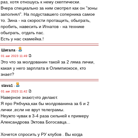
раз, хотя отношусь к нему скептически.
Вчера специально за ним смотрел как он "зоны
заполнял". На подуставшего соперника самое
то. Зина - на скорости протащить, обыграть,
пробить, навесить и Игнатов - на технике
обыграть, отдать пас.
Есть у нас скамейка.!
Шигала
-
01 авг 2023 11:49
Это что за молдованин такой за 2 ляма лички,
какая у него зарплата в Олимпиокосе, кто
знает?
slava1
-
01 авг 2023 11:42
Наверное знают,что делают.
Я про Рябчука,как бы молдованина за 6 и 2
лички ,если не врут телеграмы.
Неужто чувак в 3-4 раза сильней к примеру
Александрова Эктова Богосавца...
Хочется спросить у РУ клубов . Вы когда