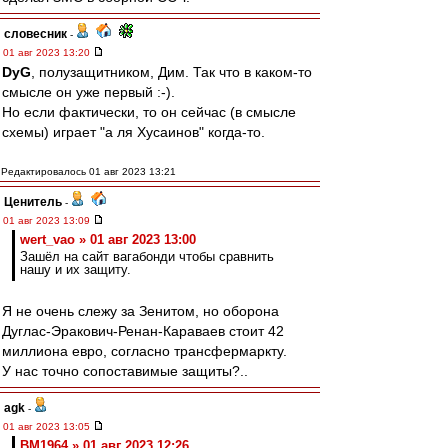
словесник
-
01 авг 2023 13:20
DyG
, полузащитником, Дим. Так что в каком-то
смысле он уже первый :-).
Но если фактически, то он сейчас (в смысле
схемы) играет "а ля Хусаинов" когда-то.
Редактировалось 01 авг 2023 13:21
Ценитель
-
01 авг 2023 13:09
wert_vao » 01 авг 2023 13:00
Зашёл на сайт вагабонди чтобы сравнить
нашу и их защиту.
Я не очень слежу за Зенитом, но оборона
Дуглас-Эракович-Ренан-Караваев стоит 42
миллиона евро, согласно трансфермаркту.
У нас точно сопоставимые защиты?..
agk
-
01 авг 2023 13:05
BM1964 » 01 авг 2023 12:26