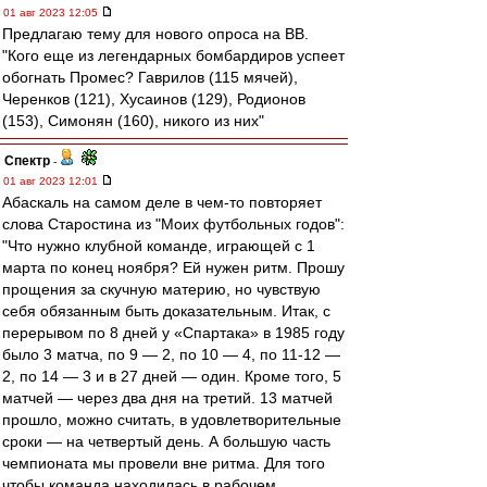
01 авг 2023 12:05
Предлагаю тему для нового опроса на ВВ.
"Кого еще из легендарных бомбардиров успеет
обогнать Промес? Гаврилов (115 мячей),
Черенков (121), Хусаинов (129), Родионов
(153), Симонян (160), никого из них"
Спектр
-
01 авг 2023 12:01
Абаскаль на самом деле в чем-то повторяет
слова Старостина из "Моих футбольных годов":
"Что нужно клубной команде, играющей с 1
марта по конец ноября? Ей нужен ритм. Прошу
прощения за скучную материю, но чувствую
себя обязанным быть доказательным. Итак, с
перерывом по 8 дней у «Спартака» в 1985 году
было 3 матча, по 9 — 2, по 10 — 4, по 11-12 —
2, по 14 — 3 и в 27 дней — один. Кроме того, 5
матчей — через два дня на третий. 13 матчей
прошло, можно считать, в удовлетворительные
сроки — на четвертый день. А большую часть
чемпионата мы провели вне ритма. Для того
чтобы команда находилась в рабочем