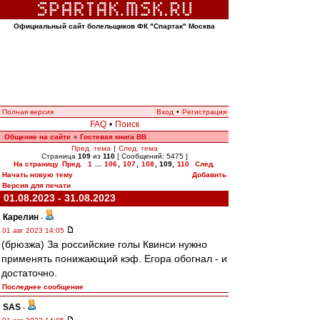
Официальный сайт болельщиков ФК "Спартак" Москва
Полная версия
Вход
•
Регистрация
FAQ
•
Поиск
Общение на сайте
Гостевая книга ВВ
»
Пред. тема
|
След. тема
Страница
109
из
110
[ Сообщений: 5475 ]
На страницу
Пред.
1
...
106
,
107
,
108
,
109
,
110
След.
Начать новую тему
Добавить
Версия для печати
01.08.2023 - 31.08.2023
Карелин
-
01 авг 2023 14:05
(брюзжа) За российские голы Квинси нужно
применять понижающий кэф. Егора обогнал - и
достаточно.
Последнее сообщение
SAS
-