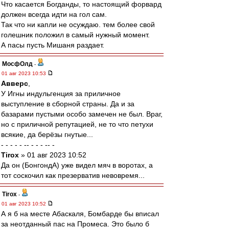
Что касается Богданды, то настоящий форвард
должен всегда идти на гол сам.
Так что ни капли не осуждаю. тем более свой
голешник положил в самый нужный момент.
А пасы пусть Мишаня раздает.
МосфОлд
-
01 авг 2023 10:53
Авверс
,
У Игны индульгенция за приличное
выступление в сборной страны. Да и за
базарами пустыми особо замечен не был. Враг,
но с приличной репутацией, не то что петухи
всякие, да берёзы гнутые...
- - - - - -- - - - -- -
Tirox
» 01 авг 2023 10:52
Да он (БонгондА) уже видел мяч в воротах, а
тот соскочил как презерватив невовремя...
Tirox
-
01 авг 2023 10:52
А я б на месте Абаскаля, Бомбарде бы вписал
за неотданный пас на Промеса. Это было б