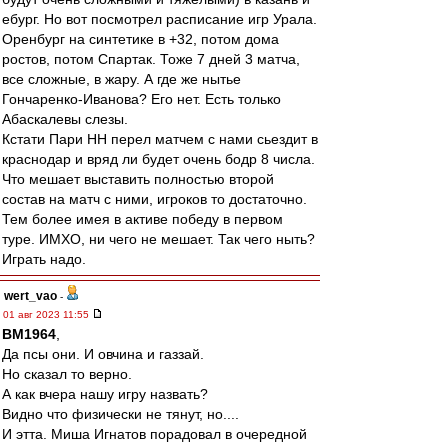
ебург. Но вот посмотрел расписание игр Урала.
Оренбург на синтетике в +32, потом дома
ростов, потом Спартак. Тоже 7 дней 3 матча,
все сложные, в жару. А где же нытье
Гончаренко-Иванова? Его нет. Есть только
Абаскалевы слезы.
Кстати Пари НН перел матчем с нами сьездит в
краснодар и вряд ли будет очень бодр 8 числа.
Что мешает выставить полностью второй
состав на матч с ними, игроков то достаточно.
Тем более имея в активе победу в первом
туре. ИМХО, ни чего не мешает. Так чего ныть?
Играть надо.
wert_vao
-
01 авг 2023 11:55
BM1964
,
Да псы они. И овчина и газзай.
Но сказал то верно.
А как вчера нашу игру назвать?
Видно что физически не тянут, но....
И этта. Миша Игнатов порадовал в очередной