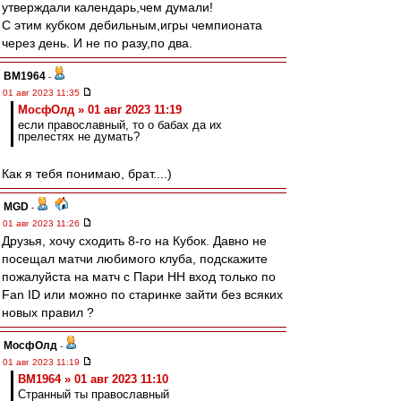
утверждали календарь,чем думали!
С этим кубком дебильным,игры чемпионата
через день. И не по разу,по два.
BM1964
-
01 авг 2023 11:35
МосфОлд » 01 авг 2023 11:19
если православный, то о бабах да их
прелестях не думать?
Как я тебя понимаю, брат....)
MGD
-
01 авг 2023 11:26
Друзья, хочу сходить 8-го на Кубок. Давно не
посещал матчи любимого клуба, подскажите
пожалуйста на матч с Пари НН вход только по
Fan ID или можно по старинке зайти без всяких
новых правил ?
МосфОлд
-
01 авг 2023 11:19
BM1964 » 01 авг 2023 11:10
Странный ты православный