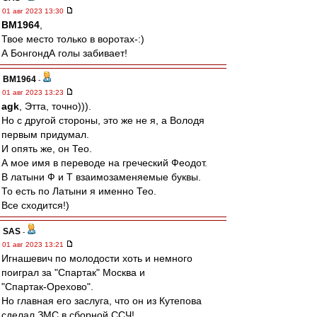
01 авг 2023 13:30
BM1964
,
Твое место только в воротах-:)
А БонгондА голы забивает!
BM1964
-
01 авг 2023 13:23
agk
, Этта, точно))).
Но с другой стороны, это же не я, а Володя
первым придумал.
И опять же, он Тео.
А мое имя в переводе на греческий Феодот.
В латыни Ф и Т взаимозаменяемые буквы.
То есть по Латыни я именно Тео.
Все сходится!)
SAS
-
01 авг 2023 13:21
Игнашевич по молодости хоть и немного
поиграл за "Спартак" Москва и
"Спартак-Орехово".
Но главная его заслуга, что он из Кутепова
сделал ЗМС в сборной ССЧ!