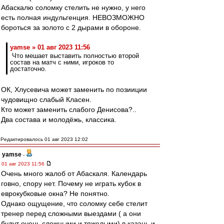
Абаскалю соломку стелить не нужно, у него
есть полная индульгенция. НЕВОЗМОЖНО
бороться за золото с 2 дырами в обороне.
yamse » 01 авг 2023 11:56
Что мешает выставить полностью второй
состав на матч с ними, игроков то
достаточно.
ОК, Хлусевича может заменить по позииции
чудовищно слабый Класен.
Кто может заменить слабого Денисова?..
Два состава и молодёжь, классика.
Редактировалось 01 авг 2023 12:02
yamse
-
01 авг 2023 11:56
Очень много жалоб от Абаскаля. Календарь
говно, спору нет. Почему не играть кубок в
еврокубковые окна? Не понятно.
Однако ощущение, что соломку себе стелит
тренер перед сложными выездами ( а они
будут очень сложными и тяжелыми) в казань и