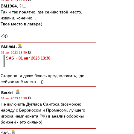
01 авг 2023 14:05
BM1964
, ?!...
Так и так понятно, где сейчас твоё место,
извини, конечно...
Твое место в лагере(
-:)))
BM1964
-
01 авг 2023 13:59
SAS » 01 авг 2023 13:30
Старина, я даже боюсь предположить, где
сейчас моё место... ))
Berzini
-
01 авг 2023 13:38
Не включить Дугласа Сантоса (возможно,
наряду с Барриосом и Промесом, лучшего
игрока чемпионата РФ) в анализ обороны
бомжей - это сильно)
SAS
-