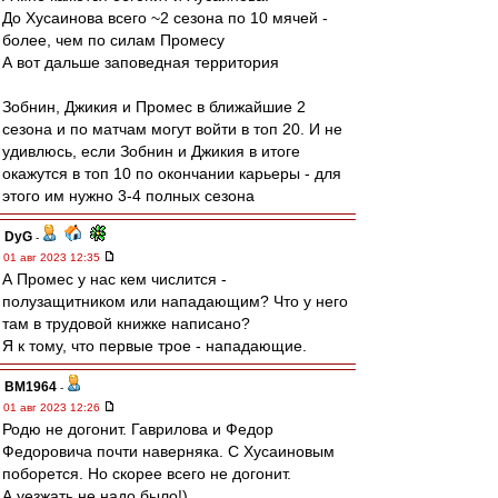
До Хусаинова всего ~2 сезона по 10 мячей -
более, чем по силам Промесу
А вот дальше заповедная территория
Зобнин, Джикия и Промес в ближайшие 2
сезона и по матчам могут войти в топ 20. И не
удивлюсь, если Зобнин и Джикия в итоге
окажутся в топ 10 по окончании карьеры - для
этого им нужно 3-4 полных сезона
DyG
-
01 авг 2023 12:35
А Промес у нас кем числится -
полузащитником или нападающим? Что у него
там в трудовой книжке написано?
Я к тому, что первые трое - нападающие.
BM1964
-
01 авг 2023 12:26
Родю не догонит. Гаврилова и Федор
Федоровича почти наверняка. С Хусаиновым
поборется. Но скорее всего не догонит.
А уезжать не надо было!)