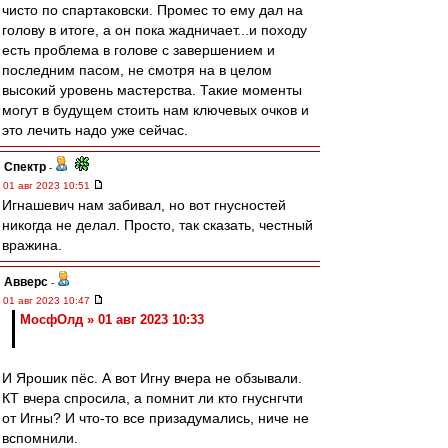
чисто по спартаковски. Промес то ему дал на
голову в итоге, а он пока жадничает...и походу
есть проблема в голове с завершением и
последним пасом, не смотря на в целом
высокий уровень мастерства. Такие моменты
могут в будущем стоить нам ключевых очков и
это лечить надо уже сейчас.
Спектр
-
01 авг 2023 10:51
Игнашевич нам забивал, но вот гнусностей
никогда не делал. Просто, так сказать, честный
вражина.
Авверс
-
01 авг 2023 10:47
МосфОлд » 01 авг 2023 10:33
И Ярошик пёс. А вот Игну вчера не обзывали.
КТ вчера спросила, а помнит ли кто гнуснгчти
от Игны? И что-то все призадумались, ниче не
вспомнили.