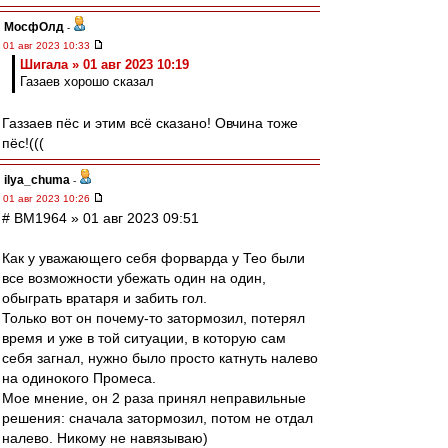
МосфОлд
-
01 авг 2023 10:33
Шигала » 01 авг 2023 10:19
Газаев хорошо сказал
Газзаев пёс и этим всё сказано! Овчина тоже
пёс!(((
ilya_chuma
-
01 авг 2023 10:26
# BM1964 » 01 авг 2023 09:51
Как у уважающего себя форварда у Тео были
все возможности убежать один на один,
обыграть вратаря и забить гол.
Только вот он почему-то затормозил, потерял
время и уже в той ситуации, в которую сам
себя загнал, нужно было просто катнуть налево
на одинокого Промеса.
Мое мнение, он 2 раза принял неправильные
решения: сначала затормозил, потом не отдал
налево. Никому не навязываю)