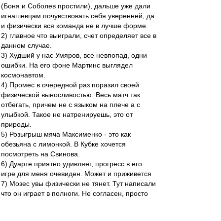
(Боня и Соболев простили), дальше уже дали
игнашевцам почувствовать себя уверенней, да
и физически вся команда не в лучше форме.
2) главное что выиграли, счет определяет все в
данном случае.
3) Худший у нас Умяров, все невпопад, одни
ошибки. На его фоне Мартинс выглядел
космонавтом.
4) Промес в очередной раз поразил своей
физической выносливостью. Весь матч так
отбегать, причем не с языком на плече а с
улыбкой. Такое не натренируешь, это от
природы.
5) Розыгрыш мяча Максименко - это как
обезьяна с лимонкой. В Кубке хочется
посмотреть на Свинова.
6) Дуарте приятно удивляет, прогресс в его
игре для меня очевиден. Может и приживется
7) Мозес увы физически не тянет. Тут написали
что он играет в полноги. Не согласен, просто
он банально не готов бегать как Промес,
устает, его хватает минут на 30. А так то все