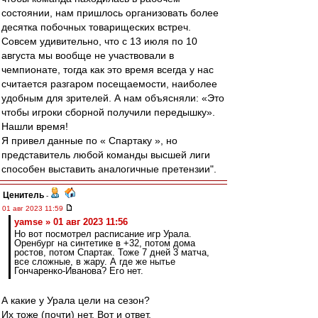
состоянии, нам пришлось организовать более
десятка побочных товарищеских встреч.
Совсем удивительно, что с 13 июля по 10
августа мы вообще не участвовали в
чемпионате, тогда как это время всегда у нас
считается разгаром посещаемости, наиболее
удобным для зрителей. А нам объясняли: «Это
чтобы игроки сборной получили передышку».
Нашли время!
Я привел данные по « Спартаку », но
представитель любой команды высшей лиги
способен выставить аналогичные претензии".
Ценитель
-
01 авг 2023 11:59
yamse » 01 авг 2023 11:56
Но вот посмотрел расписание игр Урала.
Оренбург на синтетике в +32, потом дома
ростов, потом Спартак. Тоже 7 дней 3 матча,
все сложные, в жару. А где же нытье
Гончаренко-Иванова? Его нет.
А какие у Урала цели на сезон?
Их тоже (почти) нет. Вот и ответ.