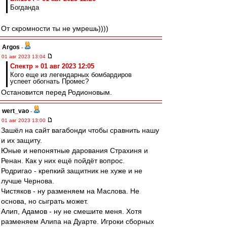
Богданда
От скромности ты не умрешь))))
Argos
-
01 авг 2023 13:04
Спектр » 01 авг 2023 12:05
Кого еще из легендарных бомбардиров
успеет обогнать Промес?
Остановится перед Родионовым.
wert_vao
-
01 авг 2023 13:00
Зашёл на сайт вагабонди чтобы сравнить нашу
и их защиту.
Юные и непонятные дарования Страхиня и
Ренан. Как у них ещё пойдёт вопрос.
Родригао - крепкий защитник не хуже и не
лучше Чернова.
Чистяков - ну разменяем на Маслова. Не
основа, но сыграть может.
Алип, Адамов - ну не смешите меня. Хотя
разменяем Алипа на Дуарте. Игроки сборных