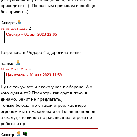
приходится :-). По разным причинам и вообще
без причин :-).
Авверс
-
01 авг 2023 12:15
Спектр » 01 авг 2023 12:05
Гаврилова и Фёдора Фёдоровича точно.
yamse
-
01 авг 2023 12:07
Ценитель » 01 авг 2023 11:59
Ну не так уж все и плохо у нас в обороне. А у
кого лучше то? Посмотри как срут в локо, в
динамо. Зенит не предлагать.)
Только боюсь, что с такой игрой, как вчера,
огребем мы от Рахимова и от Гончи по полной,
а скажут, что виновато расписание, игроки не
роботы и пр.
Спектр
-