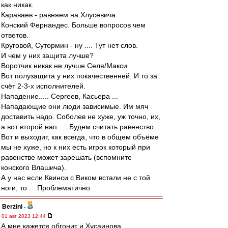
как никак.
Караваев - равняем на Хлусевича.
Конский Фернандес. Больше вопросов чем
ответов.
Круговой, Сутормин - ну .... Тут нет слов.
И чем у них защита лучше?
Воротчик никак не лучше Селя/Макси.
Вот полузащита у них покачественней. И то за
счёт 2-3-х исполнителей.
Нападение..... Сергеев, Касьера ...
Нападающие они люди зависимые. Им мяч
доставить надо. Соболев не хуже, уж точно, их,
а вот второй нап .... Будем считать равенство.
Вот и выходит, как всегда, что в общем объёме
мы не хуже, но к них есть игрок который при
равенстве может зарешать (вспомните
конского Влашича).
А у нас если Квинси с Виком встали не с той
ноги, то ... Проблематично.
Berzini
-
01 авг 2023 12:44
А мне кажется обгонит и Хусаинова.