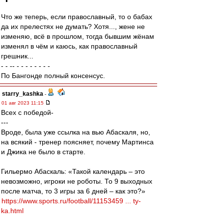
Что же теперь, если православный, то о бабах
да их прелестях не думать? Хотя..., жене не
изменяю, всё в прошлом, тогда бывшим жёнам
изменял в чём и каюсь, как православный
грешник...
- - -- - - - - - - - -
По Бангонде полный консенсус.
starry_kashka
-
01 авг 2023 11:15
Всех с победой-
---
Вроде, была уже ссылка на вью Абаскаля, но,
на всякий - тренер поясняет, почему Мартинса
и Джика не было в старте.
Гильермо Абаскаль: «Такой календарь – это
невозможно, игроки не роботы. То 9 выходных
после матча, то 3 игры за 6 дней – как это?»
https://www.sports.ru/football/11153459 ... ty-
ka.html