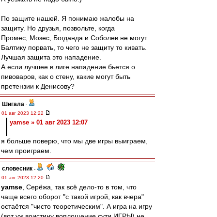
По защите нашей. Я понимаю жалобы на
защиту. Но друзья, позвольте, когда
Промес, Мозес, Богданда и Соболев не могут
Балтику порвать, то чего не защиту то кивать.
Лучшая защита это нападение.
А если лучшее в лиге нападение бьется о
пивоваров, как о стену, какие могут быть
претензии к Денисову?
Шигала
-
01 авг 2023 12:22
yamse » 01 авг 2023 12:07
я больше поверю, что мы две игры выиграем,
чем проиграем.
словесник
-
01 авг 2023 12:20
yamse
, Серёжа, так всё дело-то в том, что
чаще всего оборот "с такой игрой, как вчера"
остаётся "чисто теоретическим". А игра на игру
(вот уж воистину воплощение сути ИГРЫ) не