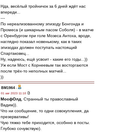
Нда, весёлый тройничок за 6 дней ждёт нас
впереди...
---
По нереализованному эпизоду Бонгонда и
Промеса (и шикарным пасом Соболя) - в матче
с Оренбургом при голе Мозеса Антоха, вроде,
наглядно показал новенькому, как в таких
эпизодах должен поступать настоящий
Спартаковец...
Ну, надеюсь, ещё усвоит - какие его годы...))
Уж если Мост с Корнеевым так восторгаются
после трёх-то неполных матчей...
))
BM1964
-
01 авг 2023 11:10
МосфОлд
, Странный ты православный
Вадим)).
Что ни сообщение, то одни совокупления, да
презервативы!
Чую тяжко тебе приходится, особнно в посты.
Глубоко сочувствую).