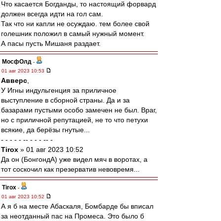
Что касается Богданды, то настоящий форвард
должен всегда идти на гол сам.
Так что ни капли не осуждаю. тем более свой
голешник положил в самый нужный момент.
А пасы пусть Мишаня раздает.
МосфОлд
-
01 авг 2023 10:53
Авверс
,
У Игны индульгенция за приличное
выступление в сборной страны. Да и за
базарами пустыми особо замечен не был. Враг,
но с приличной репутацией, не то что петухи
всякие, да берёзы гнутые...
- - - - - -- - - - -- -
Tirox
» 01 авг 2023 10:52
Да он (БонгондА) уже видел мяч в воротах, а
тот соскочил как презерватив невовремя...
Tirox
-
01 авг 2023 10:52
А я б на месте Абаскаля, Бомбарде бы вписал
за неотданный пас на Промеса. Это было б