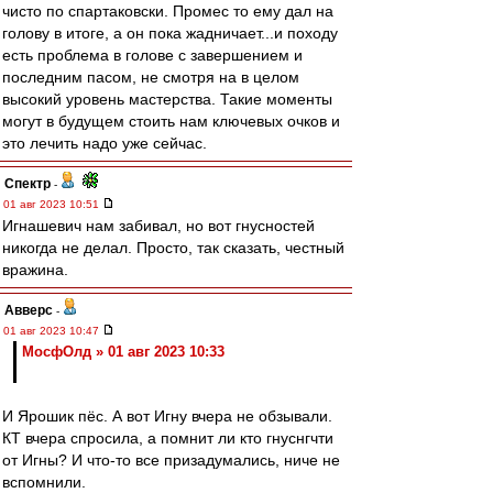
чисто по спартаковски. Промес то ему дал на
голову в итоге, а он пока жадничает...и походу
есть проблема в голове с завершением и
последним пасом, не смотря на в целом
высокий уровень мастерства. Такие моменты
могут в будущем стоить нам ключевых очков и
это лечить надо уже сейчас.
Спектр
-
01 авг 2023 10:51
Игнашевич нам забивал, но вот гнусностей
никогда не делал. Просто, так сказать, честный
вражина.
Авверс
-
01 авг 2023 10:47
МосфОлд » 01 авг 2023 10:33
И Ярошик пёс. А вот Игну вчера не обзывали.
КТ вчера спросила, а помнит ли кто гнуснгчти
от Игны? И что-то все призадумались, ниче не
вспомнили.