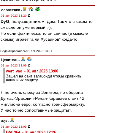
словесник
-
01 авг 2023 13:20
DyG
, полузащитником, Дим. Так что в каком-то
смысле он уже первый :-).
Но если фактически, то он сейчас (в смысле
схемы) играет "а ля Хусаинов" когда-то.
Редактировалось 01 авг 2023 13:21
Ценитель
-
01 авг 2023 13:09
wert_vao » 01 авг 2023 13:00
Зашёл на сайт вагабонди чтобы сравнить
нашу и их защиту.
Я не очень слежу за Зенитом, но оборона
Дуглас-Эракович-Ренан-Караваев стоит 42
миллиона евро, согласно трансфермаркту.
У нас точно сопоставимые защиты?..
agk
-
01 авг 2023 13:05
BM1964 » 01 авг 2023 12:26