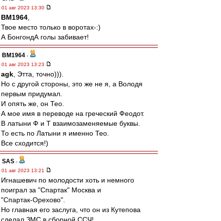
01 авг 2023 13:30
BM1964
,
Твое место только в воротах-:)
А БонгондА голы забивает!
BM1964
-
01 авг 2023 13:23
agk
, Этта, точно))).
Но с другой стороны, это же не я, а Володя
первым придумал.
И опять же, он Тео.
А мое имя в переводе на греческий Феодот.
В латыни Ф и Т взаимозаменяемые буквы.
То есть по Латыни я именно Тео.
Все сходится!)
SAS
-
01 авг 2023 13:21
Игнашевич по молодости хоть и немного
поиграл за "Спартак" Москва и
"Спартак-Орехово".
Но главная его заслуга, что он из Кутепова
сделал ЗМС в сборной ССЧ!