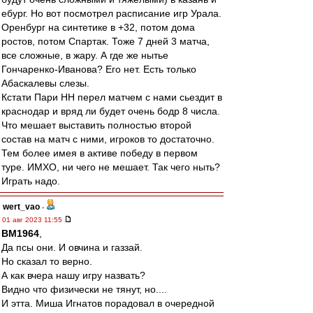
ебург. Но вот посмотрел расписание игр Урала.
Оренбург на синтетике в +32, потом дома
ростов, потом Спартак. Тоже 7 дней 3 матча,
все сложные, в жару. А где же нытье
Гончаренко-Иванова? Его нет. Есть только
Абаскалевы слезы.
Кстати Пари НН перел матчем с нами сьездит в
краснодар и вряд ли будет очень бодр 8 числа.
Что мешает выставить полностью второй
состав на матч с ними, игроков то достаточно.
Тем более имея в активе победу в первом
туре. ИМХО, ни чего не мешает. Так чего ныть?
Играть надо.
wert_vao
-
01 авг 2023 11:55
BM1964
,
Да псы они. И овчина и газзай.
Но сказал то верно.
А как вчера нашу игру назвать?
Видно что физически не тянут, но....
И этта. Миша Игнатов порадовал в очередной