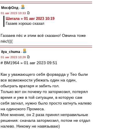
МосфОлд
-
01 авг 2023 10:33
Шигала » 01 авг 2023 10:19
Газаев хорошо сказал
Газзаев пёс и этим всё сказано! Овчина тоже
пёс!(((
ilya_chuma
-
01 авг 2023 10:26
# BM1964 » 01 авг 2023 09:51
Как у уважающего себя форварда у Тео были
все возможности убежать один на один,
обыграть вратаря и забить гол.
Только вот он почему-то затормозил, потерял
время и уже в той ситуации, в которую сам
себя загнал, нужно было просто катнуть налево
на одинокого Промеса.
Мое мнение, он 2 раза принял неправильные
решения: сначала затормозил, потом не отдал
налево. Никому не навязываю)