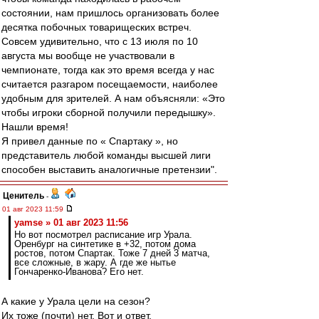
состоянии, нам пришлось организовать более
десятка побочных товарищеских встреч.
Совсем удивительно, что с 13 июля по 10
августа мы вообще не участвовали в
чемпионате, тогда как это время всегда у нас
считается разгаром посещаемости, наиболее
удобным для зрителей. А нам объясняли: «Это
чтобы игроки сборной получили передышку».
Нашли время!
Я привел данные по « Спартаку », но
представитель любой команды высшей лиги
способен выставить аналогичные претензии".
Ценитель
-
01 авг 2023 11:59
yamse » 01 авг 2023 11:56
Но вот посмотрел расписание игр Урала.
Оренбург на синтетике в +32, потом дома
ростов, потом Спартак. Тоже 7 дней 3 матча,
все сложные, в жару. А где же нытье
Гончаренко-Иванова? Его нет.
А какие у Урала цели на сезон?
Их тоже (почти) нет. Вот и ответ.