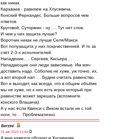
как никак.
Караваев - равняем на Хлусевича.
Конский Фернандес. Больше вопросов чем
ответов.
Круговой, Сутормин - ну .... Тут нет слов.
И чем у них защита лучше?
Воротчик никак не лучше Селя/Макси.
Вот полузащита у них покачественней. И то за
счёт 2-3-х исполнителей.
Нападение..... Сергеев, Касьера ...
Нападающие они люди зависимые. Им мяч
доставить надо. Соболев не хуже, уж точно, их,
а вот второй нап .... Будем считать равенство.
Вот и выходит, как всегда, что в общем объёме
мы не хуже, но к них есть игрок который при
равенстве может зарешать (вспомните
конского Влашича).
А у нас если Квинси с Виком встали не с той
ноги, то ... Проблематично.
Berzini
-
01 авг 2023 12:44
А мне кажется обгонит и Хусаинова.