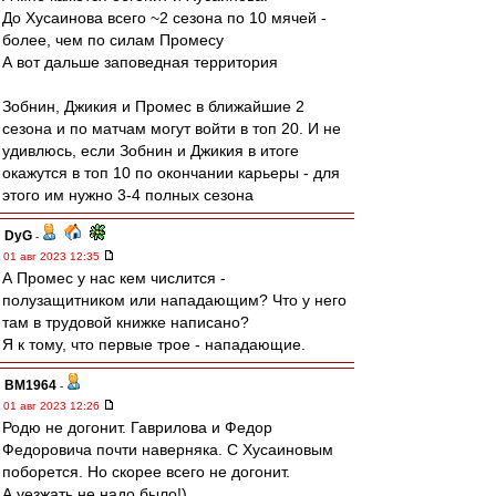
До Хусаинова всего ~2 сезона по 10 мячей -
более, чем по силам Промесу
А вот дальше заповедная территория
Зобнин, Джикия и Промес в ближайшие 2
сезона и по матчам могут войти в топ 20. И не
удивлюсь, если Зобнин и Джикия в итоге
окажутся в топ 10 по окончании карьеры - для
этого им нужно 3-4 полных сезона
DyG
-
01 авг 2023 12:35
А Промес у нас кем числится -
полузащитником или нападающим? Что у него
там в трудовой книжке написано?
Я к тому, что первые трое - нападающие.
BM1964
-
01 авг 2023 12:26
Родю не догонит. Гаврилова и Федор
Федоровича почти наверняка. С Хусаиновым
поборется. Но скорее всего не догонит.
А уезжать не надо было!)