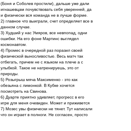
(Боня и Соболев простили), дальше уже дали
игнашевцам почувствовать себя уверенней, да
и физически вся команда не в лучше форме.
2) главное что выиграли, счет определяет все в
данном случае.
3) Худший у нас Умяров, все невпопад, одни
ошибки. На его фоне Мартинс выглядел
космонавтом.
4) Промес в очередной раз поразил своей
физической выносливостью. Весь матч так
отбегать, причем не с языком на плече а с
улыбкой. Такое не натренируешь, это от
природы.
5) Розыгрыш мяча Максименко - это как
обезьяна с лимонкой. В Кубке хочется
посмотреть на Свинова.
6) Дуарте приятно удивляет, прогресс в его
игре для меня очевиден. Может и приживется
7) Мозес увы физически не тянет. Тут написали
что он играет в полноги. Не согласен, просто
он банально не готов бегать как Промес,
устает, его хватает минут на 30. А так то все