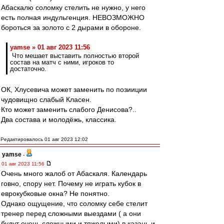
Абаскалю соломку стелить не нужно, у него
есть полная индульгенция. НЕВОЗМОЖНО
бороться за золото с 2 дырами в обороне.
yamse » 01 авг 2023 11:56
Что мешает выставить полностью второй
состав на матч с ними, игроков то
достаточно.
ОК, Хлусевича может заменить по позииции
чудовищно слабый Класен.
Кто может заменить слабого Денисова?..
Два состава и молодёжь, классика.
Редактировалось 01 авг 2023 12:02
yamse
-
01 авг 2023 11:56
Очень много жалоб от Абаскаля. Календарь
говно, спору нет. Почему не играть кубок в
еврокубковые окна? Не понятно.
Однако ощущение, что соломку себе стелит
тренер перед сложными выездами ( а они
будут очень сложными и тяжелыми) в казань и