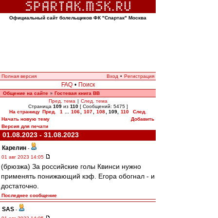
Официальный сайт болельщиков ФК "Спартак" Москва
Полная версия
Вход
•
Регистрация
FAQ
•
Поиск
Общение на сайте
Гостевая книга ВВ
»
Пред. тема
|
След. тема
Страница
109
из
110
[ Сообщений: 5475 ]
На страницу
Пред.
1
...
106
,
107
,
108
,
109
,
110
След.
Начать новую тему
Добавить
Версия для печати
01.08.2023 - 31.08.2023
Карелин
-
01 авг 2023 14:05
(брюзжа) За российские голы Квинси нужно
применять понижающий кэф. Егора обогнал - и
достаточно.
Последнее сообщение
SAS
-