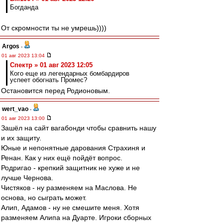
Богданда
От скромности ты не умрешь))))
Argos
-
01 авг 2023 13:04
Спектр » 01 авг 2023 12:05
Кого еще из легендарных бомбардиров
успеет обогнать Промес?
Остановится перед Родионовым.
wert_vao
-
01 авг 2023 13:00
Зашёл на сайт вагабонди чтобы сравнить нашу
и их защиту.
Юные и непонятные дарования Страхиня и
Ренан. Как у них ещё пойдёт вопрос.
Родригао - крепкий защитник не хуже и не
лучше Чернова.
Чистяков - ну разменяем на Маслова. Не
основа, но сыграть может.
Алип, Адамов - ну не смешите меня. Хотя
разменяем Алипа на Дуарте. Игроки сборных