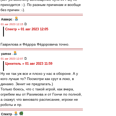
приходится :-). По разным причинам и вообще
без причин :-).
Авверс
-
01 авг 2023 12:15
Спектр » 01 авг 2023 12:05
Гаврилова и Фёдора Фёдоровича точно.
yamse
-
01 авг 2023 12:07
Ценитель » 01 авг 2023 11:59
Ну не так уж все и плохо у нас в обороне. А у
кого лучше то? Посмотри как срут в локо, в
динамо. Зенит не предлагать.)
Только боюсь, что с такой игрой, как вчера,
огребем мы от Рахимова и от Гончи по полной,
а скажут, что виновато расписание, игроки не
роботы и пр.
Спектр
-