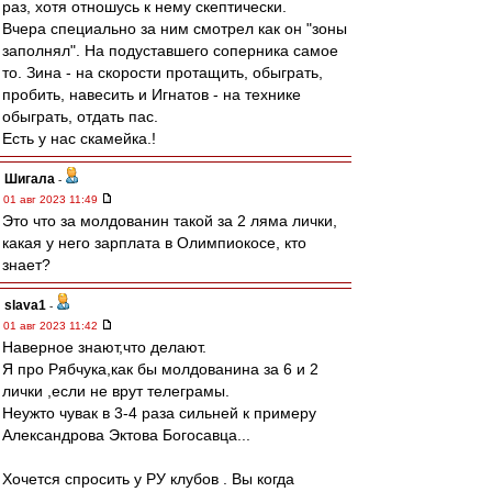
раз, хотя отношусь к нему скептически.
Вчера специально за ним смотрел как он "зоны
заполнял". На подуставшего соперника самое
то. Зина - на скорости протащить, обыграть,
пробить, навесить и Игнатов - на технике
обыграть, отдать пас.
Есть у нас скамейка.!
Шигала
-
01 авг 2023 11:49
Это что за молдованин такой за 2 ляма лички,
какая у него зарплата в Олимпиокосе, кто
знает?
slava1
-
01 авг 2023 11:42
Наверное знают,что делают.
Я про Рябчука,как бы молдованина за 6 и 2
лички ,если не врут телеграмы.
Неужто чувак в 3-4 раза сильней к примеру
Александрова Эктова Богосавца...
Хочется спросить у РУ клубов . Вы когда