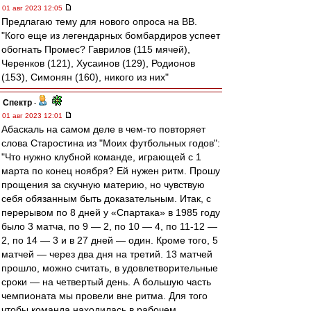
01 авг 2023 12:05
Предлагаю тему для нового опроса на ВВ.
"Кого еще из легендарных бомбардиров успеет
обогнать Промес? Гаврилов (115 мячей),
Черенков (121), Хусаинов (129), Родионов
(153), Симонян (160), никого из них"
Спектр
-
01 авг 2023 12:01
Абаскаль на самом деле в чем-то повторяет
слова Старостина из "Моих футбольных годов":
"Что нужно клубной команде, играющей с 1
марта по конец ноября? Ей нужен ритм. Прошу
прощения за скучную материю, но чувствую
себя обязанным быть доказательным. Итак, с
перерывом по 8 дней у «Спартака» в 1985 году
было 3 матча, по 9 — 2, по 10 — 4, по 11-12 —
2, по 14 — 3 и в 27 дней — один. Кроме того, 5
матчей — через два дня на третий. 13 матчей
прошло, можно считать, в удовлетворительные
сроки — на четвертый день. А большую часть
чемпионата мы провели вне ритма. Для того
чтобы команда находилась в рабочем