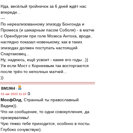
Нда, весёлый тройничок за 6 дней ждёт нас
впереди...
---
По нереализованному эпизоду Бонгонда и
Промеса (и шикарным пасом Соболя) - в матче
с Оренбургом при голе Мозеса Антоха, вроде,
наглядно показал новенькому, как в таких
эпизодах должен поступать настоящий
Спартаковец...
Ну, надеюсь, ещё усвоит - какие его годы...))
Уж если Мост с Корнеевым так восторгаются
после трёх-то неполных матчей...
))
BM1964
-
01 авг 2023 11:10
МосфОлд
, Странный ты православный
Вадим)).
Что ни сообщение, то одни совокупления, да
презервативы!
Чую тяжко тебе приходится, особнно в посты.
Глубоко сочувствую).