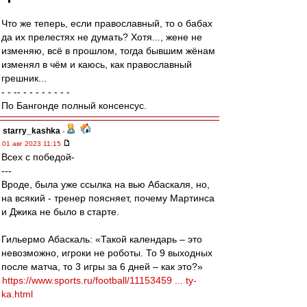
Что же теперь, если православный, то о бабах
да их прелестях не думать? Хотя..., жене не
изменяю, всё в прошлом, тогда бывшим жёнам
изменял в чём и каюсь, как православный
грешник...
- - -- - - - - - - - -
По Бангонде полный консенсус.
starry_kashka
-
01 авг 2023 11:15
Всех с победой-
---
Вроде, была уже ссылка на вью Абаскаля, но,
на всякий - тренер поясняет, почему Мартинса
и Джика не было в старте.
Гильермо Абаскаль: «Такой календарь – это
невозможно, игроки не роботы. То 9 выходных
после матча, то 3 игры за 6 дней – как это?»
https://www.sports.ru/football/11153459 ... ty-
ka.html