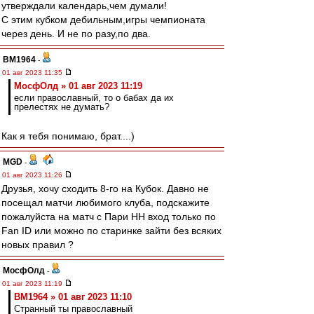
утверждали календарь,чем думали!
С этим кубком дебильным,игры чемпионата
через день. И не по разу,по два.
BM1964
-
01 авг 2023 11:35
МосфОлд » 01 авг 2023 11:19
если православный, то о бабах да их
прелестях не думать?
Как я тебя понимаю, брат....)
MGD
-
01 авг 2023 11:26
Друзья, хочу сходить 8-го на Кубок. Давно не
посещал матчи любимого клуба, подскажите
пожалуйста на матч с Пари НН вход только по
Fan ID или можно по старинке зайти без всяких
новых правил ?
МосфОлд
-
01 авг 2023 11:19
BM1964 » 01 авг 2023 11:10
Странный ты православный