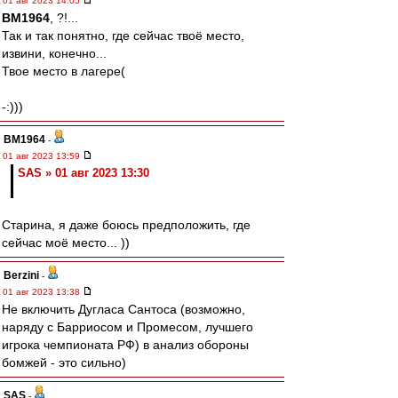
01 авг 2023 14:05
BM1964
, ?!...
Так и так понятно, где сейчас твоё место,
извини, конечно...
Твое место в лагере(
-:)))
BM1964
-
01 авг 2023 13:59
SAS » 01 авг 2023 13:30
Старина, я даже боюсь предположить, где
сейчас моё место... ))
Berzini
-
01 авг 2023 13:38
Не включить Дугласа Сантоса (возможно,
наряду с Барриосом и Промесом, лучшего
игрока чемпионата РФ) в анализ обороны
бомжей - это сильно)
SAS
-