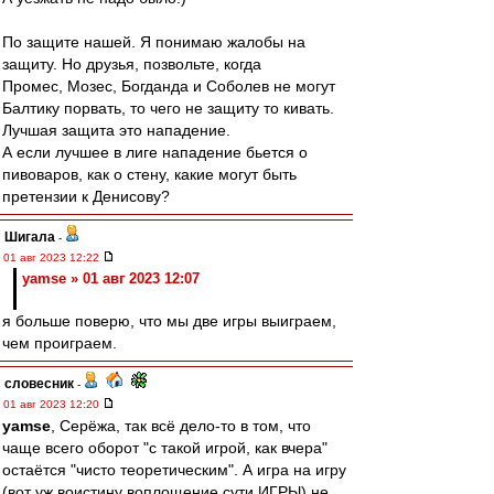
По защите нашей. Я понимаю жалобы на
защиту. Но друзья, позвольте, когда
Промес, Мозес, Богданда и Соболев не могут
Балтику порвать, то чего не защиту то кивать.
Лучшая защита это нападение.
А если лучшее в лиге нападение бьется о
пивоваров, как о стену, какие могут быть
претензии к Денисову?
Шигала
-
01 авг 2023 12:22
yamse » 01 авг 2023 12:07
я больше поверю, что мы две игры выиграем,
чем проиграем.
словесник
-
01 авг 2023 12:20
yamse
, Серёжа, так всё дело-то в том, что
чаще всего оборот "с такой игрой, как вчера"
остаётся "чисто теоретическим". А игра на игру
(вот уж воистину воплощение сути ИГРЫ) не