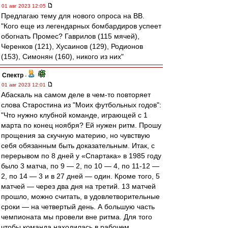
01 авг 2023 12:05
Предлагаю тему для нового опроса на ВВ.
"Кого еще из легендарных бомбардиров успеет
обогнать Промес? Гаврилов (115 мячей),
Черенков (121), Хусаинов (129), Родионов
(153), Симонян (160), никого из них"
Спектр
-
01 авг 2023 12:01
Абаскаль на самом деле в чем-то повторяет
слова Старостина из "Моих футбольных годов":
"Что нужно клубной команде, играющей с 1
марта по конец ноября? Ей нужен ритм. Прошу
прощения за скучную материю, но чувствую
себя обязанным быть доказательным. Итак, с
перерывом по 8 дней у «Спартака» в 1985 году
было 3 матча, по 9 — 2, по 10 — 4, по 11-12 —
2, по 14 — 3 и в 27 дней — один. Кроме того, 5
матчей — через два дня на третий. 13 матчей
прошло, можно считать, в удовлетворительные
сроки — на четвертый день. А большую часть
чемпионата мы провели вне ритма. Для того
чтобы команда находилась в рабочем