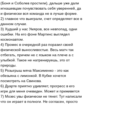
(Боня и Соболев простили), дальше уже дали
игнашевцам почувствовать себя уверенней, да
и физически вся команда не в лучше форме.
2) главное что выиграли, счет определяет все в
данном случае.
3) Худший у нас Умяров, все невпопад, одни
ошибки. На его фоне Мартинс выглядел
космонавтом.
4) Промес в очередной раз поразил своей
физической выносливостью. Весь матч так
отбегать, причем не с языком на плече а с
улыбкой. Такое не натренируешь, это от
природы.
5) Розыгрыш мяча Максименко - это как
обезьяна с лимонкой. В Кубке хочется
посмотреть на Свинова.
6) Дуарте приятно удивляет, прогресс в его
игре для меня очевиден. Может и приживется
7) Мозес увы физически не тянет. Тут написали
что он играет в полноги. Не согласен, просто
он банально не готов бегать как Промес,
устает, его хватает минут на 30. А так то все