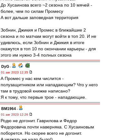
До Хусаинова всего ~2 сезона по 10 мячей -
более, чем по силам Промесу
А вот дальше заповедная территория
Зобнин, Джикия и Промес в ближайшие 2
сезона и по матчам могут войти в топ 20. И не
удивлюсь, если Зобнин и Джикия в итоге
окажутся в топ 10 по окончании карьеры - для
этого им нужно 3-4 полных сезона
DyG
-
01 авг 2023 12:35
А Промес у нас кем числится -
полузащитником или нападающим? Что у него
там в трудовой книжке написано?
Я к тому, что первые трое - нападающие.
BM1964
-
01 авг 2023 12:26
Родю не догонит. Гаврилова и Федор
Федоровича почти наверняка. С Хусаиновым
поборется. Но скорее всего не догонит.
А уезжать не надо было!)