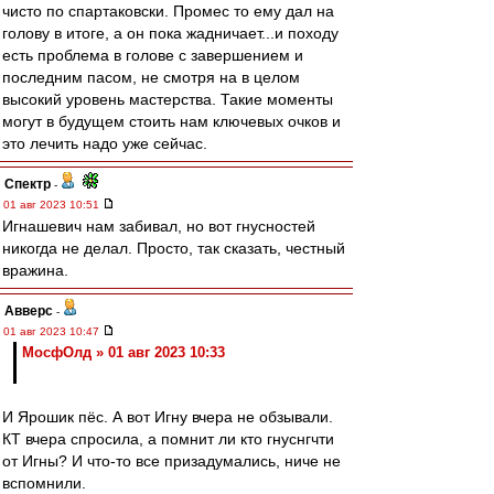
чисто по спартаковски. Промес то ему дал на
голову в итоге, а он пока жадничает...и походу
есть проблема в голове с завершением и
последним пасом, не смотря на в целом
высокий уровень мастерства. Такие моменты
могут в будущем стоить нам ключевых очков и
это лечить надо уже сейчас.
Спектр
-
01 авг 2023 10:51
Игнашевич нам забивал, но вот гнусностей
никогда не делал. Просто, так сказать, честный
вражина.
Авверс
-
01 авг 2023 10:47
МосфОлд » 01 авг 2023 10:33
И Ярошик пёс. А вот Игну вчера не обзывали.
КТ вчера спросила, а помнит ли кто гнуснгчти
от Игны? И что-то все призадумались, ниче не
вспомнили.