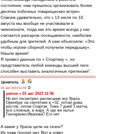
состоянии, нам пришлось организовать более
десятка побочных товарищеских встреч.
Совсем удивительно, что с 13 июля по 10
августа мы вообще не участвовали в
чемпионате, тогда как это время всегда у нас
считается разгаром посещаемости, наиболее
удобным для зрителей. А нам объясняли: «Это
чтобы игроки сборной получили передышку».
Нашли время!
Я привел данные по « Спартаку », но
представитель любой команды высшей лиги
способен выставить аналогичные претензии".
Ценитель
-
01 авг 2023 11:59
yamse » 01 авг 2023 11:56
Но вот посмотрел расписание игр Урала.
Оренбург на синтетике в +32, потом дома
ростов, потом Спартак. Тоже 7 дней 3 матча,
все сложные, в жару. А где же нытье
Гончаренко-Иванова? Его нет.
А какие у Урала цели на сезон?
Их тоже (почти) нет. Вот и ответ.