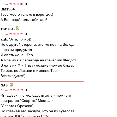
01 авг 2023 13:30
BM1964
,
Твое место только в воротах-:)
А БонгондА голы забивает!
BM1964
-
01 авг 2023 13:23
agk
, Этта, точно))).
Но с другой стороны, это же не я, а Володя
первым придумал.
И опять же, он Тео.
А мое имя в переводе на греческий Феодот.
В латыни Ф и Т взаимозаменяемые буквы.
То есть по Латыни я именно Тео.
Все сходится!)
SAS
-
01 авг 2023 13:21
Игнашевич по молодости хоть и немного
поиграл за "Спартак" Москва и
"Спартак-Орехово".
Но главная его заслуга, что он из Кутепова
сделал ЗМС в сборной ССЧ!