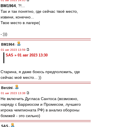
01 авг 2023 14:05
BM1964
, ?!...
Так и так понятно, где сейчас твоё место,
извини, конечно...
Твое место в лагере(
-:)))
BM1964
-
01 авг 2023 13:59
SAS » 01 авг 2023 13:30
Старина, я даже боюсь предположить, где
сейчас моё место... ))
Berzini
-
01 авг 2023 13:38
Не включить Дугласа Сантоса (возможно,
наряду с Барриосом и Промесом, лучшего
игрока чемпионата РФ) в анализ обороны
бомжей - это сильно)
SAS
-