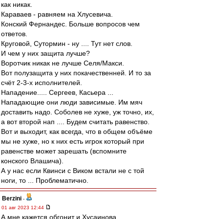
как никак.
Караваев - равняем на Хлусевича.
Конский Фернандес. Больше вопросов чем
ответов.
Круговой, Сутормин - ну .... Тут нет слов.
И чем у них защита лучше?
Воротчик никак не лучше Селя/Макси.
Вот полузащита у них покачественней. И то за
счёт 2-3-х исполнителей.
Нападение..... Сергеев, Касьера ...
Нападающие они люди зависимые. Им мяч
доставить надо. Соболев не хуже, уж точно, их,
а вот второй нап .... Будем считать равенство.
Вот и выходит, как всегда, что в общем объёме
мы не хуже, но к них есть игрок который при
равенстве может зарешать (вспомните
конского Влашича).
А у нас если Квинси с Виком встали не с той
ноги, то ... Проблематично.
Berzini
-
01 авг 2023 12:44
А мне кажется обгонит и Хусаинова.