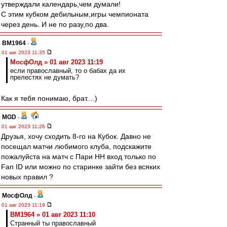
утверждали календарь,чем думали!
С этим кубком дебильным,игры чемпионата
через день. И не по разу,по два.
BM1964
-
01 авг 2023 11:35
МосфОлд » 01 авг 2023 11:19
если православный, то о бабах да их
прелестях не думать?
Как я тебя понимаю, брат....)
MGD
-
01 авг 2023 11:26
Друзья, хочу сходить 8-го на Кубок. Давно не
посещал матчи любимого клуба, подскажите
пожалуйста на матч с Пари НН вход только по
Fan ID или можно по старинке зайти без всяких
новых правил ?
МосфОлд
-
01 авг 2023 11:19
BM1964 » 01 авг 2023 11:10
Странный ты православный