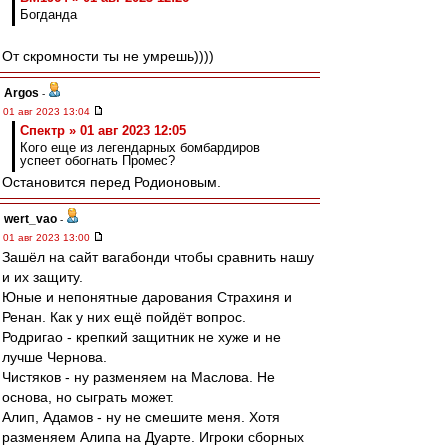
Богданда
От скромности ты не умрешь))))
Argos
-
01 авг 2023 13:04
Спектр » 01 авг 2023 12:05
Кого еще из легендарных бомбардиров
успеет обогнать Промес?
Остановится перед Родионовым.
wert_vao
-
01 авг 2023 13:00
Зашёл на сайт вагабонди чтобы сравнить нашу
и их защиту.
Юные и непонятные дарования Страхиня и
Ренан. Как у них ещё пойдёт вопрос.
Родригао - крепкий защитник не хуже и не
лучше Чернова.
Чистяков - ну разменяем на Маслова. Не
основа, но сыграть может.
Алип, Адамов - ну не смешите меня. Хотя
разменяем Алипа на Дуарте. Игроки сборных