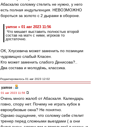
Абаскалю соломку стелить не нужно, у него
есть полная индульгенция. НЕВОЗМОЖНО
бороться за золото с 2 дырами в обороне.
yamse » 01 авг 2023 11:56
Что мешает выставить полностью второй
состав на матч с ними, игроков то
достаточно.
ОК, Хлусевича может заменить по позииции
чудовищно слабый Класен.
Кто может заменить слабого Денисова?..
Два состава и молодёжь, классика.
Редактировалось 01 авг 2023 12:02
yamse
-
01 авг 2023 11:56
Очень много жалоб от Абаскаля. Календарь
говно, спору нет. Почему не играть кубок в
еврокубковые окна? Не понятно.
Однако ощущение, что соломку себе стелит
тренер перед сложными выездами ( а они
будут очень сложными и тяжелыми) в казань и