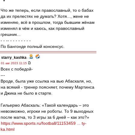
Что же теперь, если православный, то о бабах
да их прелестях не думать? Хотя..., жене не
изменяю, всё в прошлом, тогда бывшим жёнам
изменял в чём и каюсь, как православный
грешник...
- - -- - - - - - - - -
По Бангонде полный консенсус.
starry_kashka
-
01 авг 2023 11:15
Всех с победой-
---
Вроде, была уже ссылка на вью Абаскаля, но,
на всякий - тренер поясняет, почему Мартинса
и Джика не было в старте.
Гильермо Абаскаль: «Такой календарь – это
невозможно, игроки не роботы. То 9 выходных
после матча, то 3 игры за 6 дней – как это?»
https://www.sports.ru/football/11153459 ... ty-
ka.html