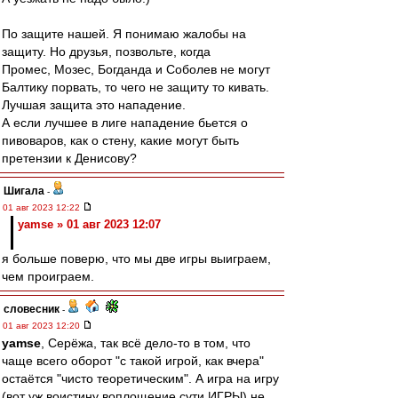
По защите нашей. Я понимаю жалобы на
защиту. Но друзья, позвольте, когда
Промес, Мозес, Богданда и Соболев не могут
Балтику порвать, то чего не защиту то кивать.
Лучшая защита это нападение.
А если лучшее в лиге нападение бьется о
пивоваров, как о стену, какие могут быть
претензии к Денисову?
Шигала
-
01 авг 2023 12:22
yamse » 01 авг 2023 12:07
я больше поверю, что мы две игры выиграем,
чем проиграем.
словесник
-
01 авг 2023 12:20
yamse
, Серёжа, так всё дело-то в том, что
чаще всего оборот "с такой игрой, как вчера"
остаётся "чисто теоретическим". А игра на игру
(вот уж воистину воплощение сути ИГРЫ) не