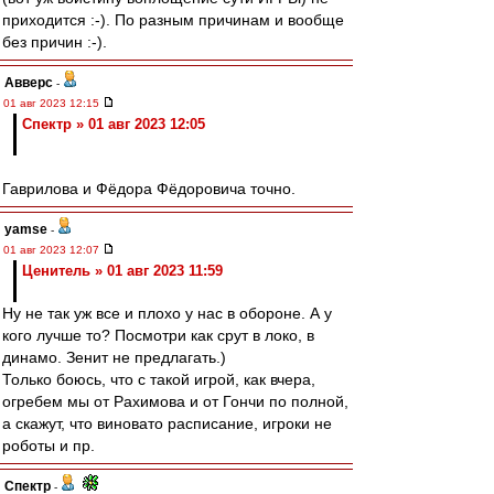
приходится :-). По разным причинам и вообще
без причин :-).
Авверс
-
01 авг 2023 12:15
Спектр » 01 авг 2023 12:05
Гаврилова и Фёдора Фёдоровича точно.
yamse
-
01 авг 2023 12:07
Ценитель » 01 авг 2023 11:59
Ну не так уж все и плохо у нас в обороне. А у
кого лучше то? Посмотри как срут в локо, в
динамо. Зенит не предлагать.)
Только боюсь, что с такой игрой, как вчера,
огребем мы от Рахимова и от Гончи по полной,
а скажут, что виновато расписание, игроки не
роботы и пр.
Спектр
-