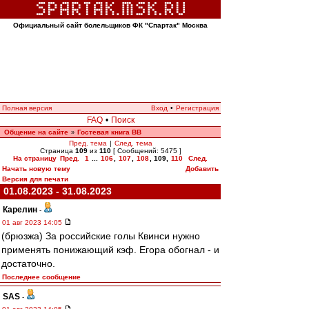
Официальный сайт болельщиков ФК "Спартак" Москва
Полная версия
Вход
•
Регистрация
FAQ
•
Поиск
Общение на сайте
Гостевая книга ВВ
»
Пред. тема
|
След. тема
Страница
109
из
110
[ Сообщений: 5475 ]
На страницу
Пред.
1
...
106
,
107
,
108
,
109
,
110
След.
Начать новую тему
Добавить
Версия для печати
01.08.2023 - 31.08.2023
Карелин
-
01 авг 2023 14:05
(брюзжа) За российские голы Квинси нужно
применять понижающий кэф. Егора обогнал - и
достаточно.
Последнее сообщение
SAS
-