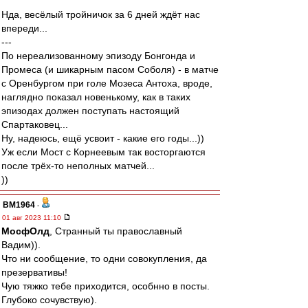
Нда, весёлый тройничок за 6 дней ждёт нас
впереди...
---
По нереализованному эпизоду Бонгонда и
Промеса (и шикарным пасом Соболя) - в матче
с Оренбургом при голе Мозеса Антоха, вроде,
наглядно показал новенькому, как в таких
эпизодах должен поступать настоящий
Спартаковец...
Ну, надеюсь, ещё усвоит - какие его годы...))
Уж если Мост с Корнеевым так восторгаются
после трёх-то неполных матчей...
))
BM1964
-
01 авг 2023 11:10
МосфОлд
, Странный ты православный
Вадим)).
Что ни сообщение, то одни совокупления, да
презервативы!
Чую тяжко тебе приходится, особнно в посты.
Глубоко сочувствую).