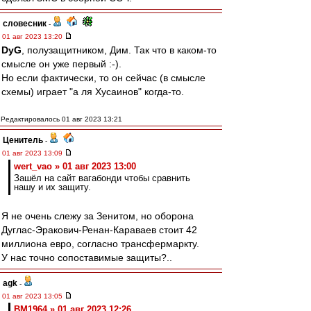
словесник
-
01 авг 2023 13:20
DyG
, полузащитником, Дим. Так что в каком-то
смысле он уже первый :-).
Но если фактически, то он сейчас (в смысле
схемы) играет "а ля Хусаинов" когда-то.
Редактировалось 01 авг 2023 13:21
Ценитель
-
01 авг 2023 13:09
wert_vao » 01 авг 2023 13:00
Зашёл на сайт вагабонди чтобы сравнить
нашу и их защиту.
Я не очень слежу за Зенитом, но оборона
Дуглас-Эракович-Ренан-Караваев стоит 42
миллиона евро, согласно трансфермаркту.
У нас точно сопоставимые защиты?..
agk
-
01 авг 2023 13:05
BM1964 » 01 авг 2023 12:26