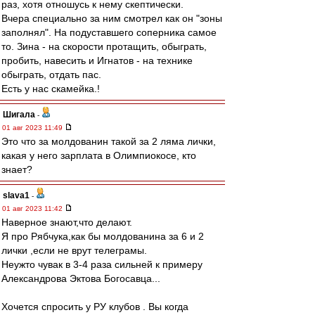
раз, хотя отношусь к нему скептически.
Вчера специально за ним смотрел как он "зоны
заполнял". На подуставшего соперника самое
то. Зина - на скорости протащить, обыграть,
пробить, навесить и Игнатов - на технике
обыграть, отдать пас.
Есть у нас скамейка.!
Шигала
-
01 авг 2023 11:49
Это что за молдованин такой за 2 ляма лички,
какая у него зарплата в Олимпиокосе, кто
знает?
slava1
-
01 авг 2023 11:42
Наверное знают,что делают.
Я про Рябчука,как бы молдованина за 6 и 2
лички ,если не врут телеграмы.
Неужто чувак в 3-4 раза сильней к примеру
Александрова Эктова Богосавца...
Хочется спросить у РУ клубов . Вы когда