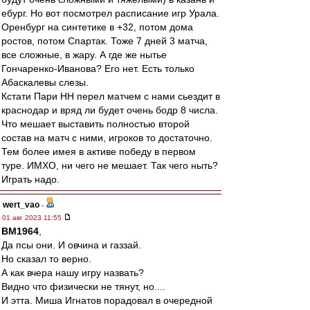
ебург. Но вот посмотрел расписание игр Урала.
Оренбург на синтетике в +32, потом дома
ростов, потом Спартак. Тоже 7 дней 3 матча,
все сложные, в жару. А где же нытье
Гончаренко-Иванова? Его нет. Есть только
Абаскалевы слезы.
Кстати Пари НН перел матчем с нами сьездит в
краснодар и вряд ли будет очень бодр 8 числа.
Что мешает выставить полностью второй
состав на матч с ними, игроков то достаточно.
Тем более имея в активе победу в первом
туре. ИМХО, ни чего не мешает. Так чего ныть?
Играть надо.
wert_vao
-
01 авг 2023 11:55
BM1964
,
Да псы они. И овчина и газзай.
Но сказал то верно.
А как вчера нашу игру назвать?
Видно что физически не тянут, но....
И этта. Миша Игнатов порадовал в очередной