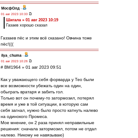
МосфОлд
-
01 авг 2023 10:33
Шигала » 01 авг 2023 10:19
Газаев хорошо сказал
Газзаев пёс и этим всё сказано! Овчина тоже
пёс!(((
ilya_chuma
-
01 авг 2023 10:26
# BM1964 » 01 авг 2023 09:51
Как у уважающего себя форварда у Тео были
все возможности убежать один на один,
обыграть вратаря и забить гол.
Только вот он почему-то затормозил, потерял
время и уже в той ситуации, в которую сам
себя загнал, нужно было просто катнуть налево
на одинокого Промеса.
Мое мнение, он 2 раза принял неправильные
решения: сначала затормозил, потом не отдал
налево. Никому не навязываю)