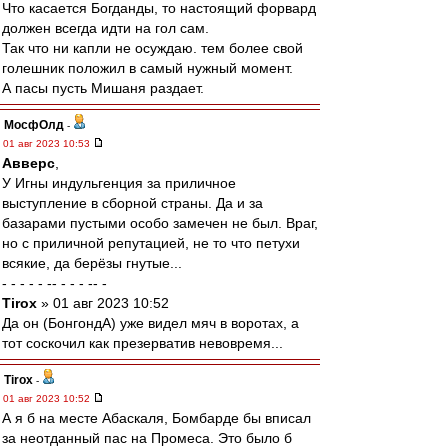
Что касается Богданды, то настоящий форвард
должен всегда идти на гол сам.
Так что ни капли не осуждаю. тем более свой
голешник положил в самый нужный момент.
А пасы пусть Мишаня раздает.
МосфОлд
-
01 авг 2023 10:53
Авверс
,
У Игны индульгенция за приличное
выступление в сборной страны. Да и за
базарами пустыми особо замечен не был. Враг,
но с приличной репутацией, не то что петухи
всякие, да берёзы гнутые...
- - - - - -- - - - -- -
Tirox
» 01 авг 2023 10:52
Да он (БонгондА) уже видел мяч в воротах, а
тот соскочил как презерватив невовремя...
Tirox
-
01 авг 2023 10:52
А я б на месте Абаскаля, Бомбарде бы вписал
за неотданный пас на Промеса. Это было б