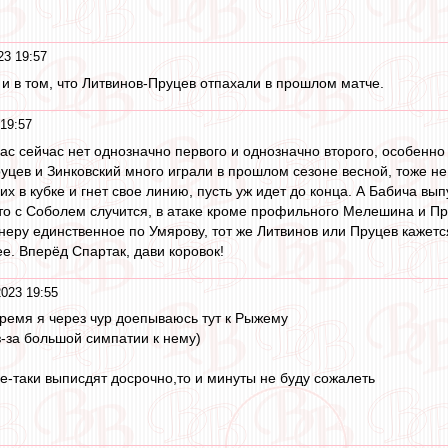
23 19:57
 и в том, что Литвинов-Пруцев отпахали в прошлом матче.
19:57
 нас сейчас нет однозначно первого и однозначно второго, особенн
руцев и Зинковский много играли в прошлом сезоне весной, тоже не
гих в кубке и гнет свое линию, пусть уж идет до конца. А Бабича в
 что с Соболем случится, в атаке кроме профильного Мелешина и Пр
неру единственное по Умярову, тот же Литвинов или Пруцев кажется
е. Вперёд Спартак, дави коровок!
2023 19:55
ремя я через чур доепываюсь тут к Рыжему
з-за большой симпатии к нему)
се-таки выписдят досрочно,то и минуты не буду сожалеть