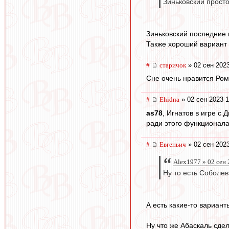
Зиньковский просто
Зиньковский последние 
Также хороший вариант 
#
старичок
» 02 сен 2023
Сне очень нравится Ром
#
Ehidna
» 02 сен 2023 1
as78
, Игнатов в игре с
ради этого функционала
#
Евгеньич
» 02 сен 2023
Alex1977 » 02 сен 
Ну то есть Соболев 
А есть какие-то вариан
Ну что же Абаскаль сдел