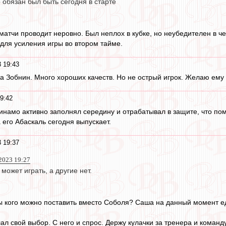
 обязан был быть сегодня в старте
матчи проводит неровно. Был неплох в кубке, но неубедителен в ч
для усиления игры во втором тайме.
 19:43
а Зобнин. Много хороших качеств. Но не острый игрок. Желаю ему с
9:42
 Динамо активно заполнял середину и отрабатывал в защите, что п
 его Абаскаль сегодня выпускает.
 19:37
2023 19:27
может играть, а другие нет.
ты кого можно поставить вместо Соболя? Саша на данный момент е
ал свой выбор. С него и спрос. Держу кулачки за тренера и команду