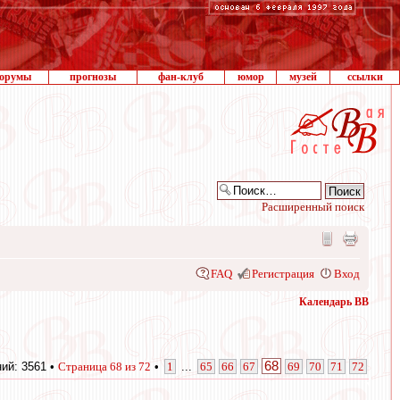
орумы
прогнозы
фан-клуб
юмор
музей
ссылки
Расширенный поиск
FAQ
Регистрация
Вход
Календарь ВВ
68
ий: 3561 •
Страница
68
из
72
•
1
...
65
66
67
69
70
71
72