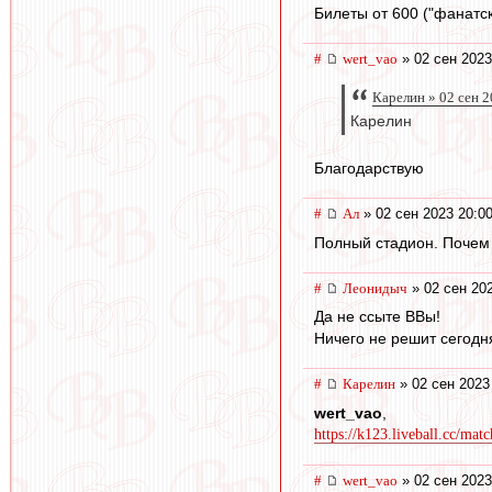
Билеты от 600 ("фанатск
#
wert_vao
» 02 сен 2023
Карелин » 02 сен 2
Карелин
Благодарствую
#
Ал
» 02 сен 2023 20:0
Полный стадион. Почем
#
Леонидыч
» 02 сен 20
Да не ссыте ВВы!
Ничего не решит сегодн
#
Карелин
» 02 сен 2023
wert_vao
,
https://k123.liveball.cc/ma
#
wert_vao
» 02 сен 2023