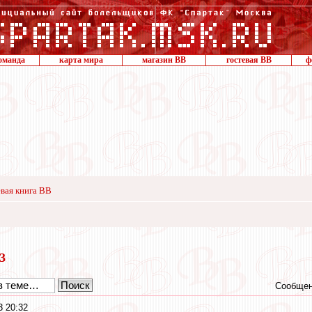
оманда
карта мира
магазин ВВ
гостевая ВВ
ф
вая книга ВВ
23
Сообщен
3 20:32