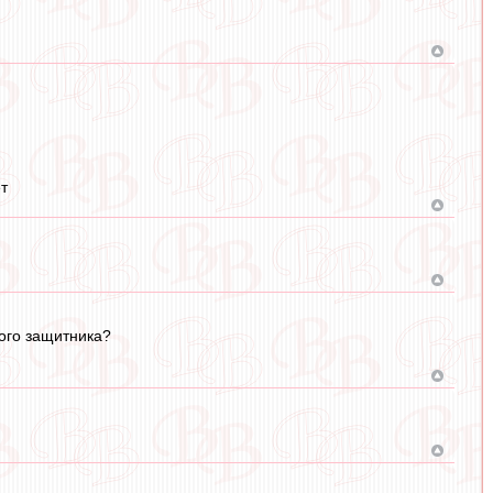
т
вого защитника?