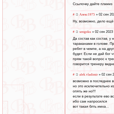
Ссылочку дайте плиииз
#
Алекс1975
» 02 сен 20
Ну, возможно, дело ещё
#
sengoku
» 02 сен 2023 
Да состав как состав, у
тараканами в голове. П
ребят в чемпе, а на дру
будет. Если не дай бог
прям такой вопрос к тре
говорится тренеру видне
#
alek.vladimir
» 02 сен 
возможно в последнее в
но это исключительно и
опять же но!!!
если в результате ево в
ибо сам напросился
вот такая блть имха...