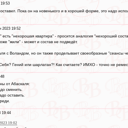
 19:53
поставил. Пока он на новенького и в хорошей форме, это надо испо
н 2023 19:52
" есть "нехорошая квартира" - просится аналогия "нехороший соста
тоже "жили" - может и состав не подведёт.
аля с Воландом, но он также проделывает своеобразные "сеансы ч
Себя? Гений или шарлатан?! Как считаете? ИМХО - точно не ремес
:48
ны от Абаскаля:
до сменить.
адо оставить.
реди.
 19:44
2023 19:02