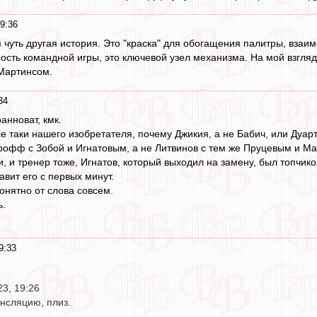
9:36
м чуть другая история. Это "краска" для обогащения палитры, вза
рость командной игры, это ключевой узел механизма. На мой взгля
Мартинсом.
34
анноват, кмк.
 таки нашего изобретателя, почему Джикия, а не Бабич, или Дуарте
офф с Зобой и Игнатовым, а не Литвинов с тем же Пруцевым и Ма
, и тренер тоже, Игнатов, который выходил на замену, был топчик
авит его с первых минут.
понятно от слова совсем.
ь.
9:33
23, 19:26
нсляцию, плиз.