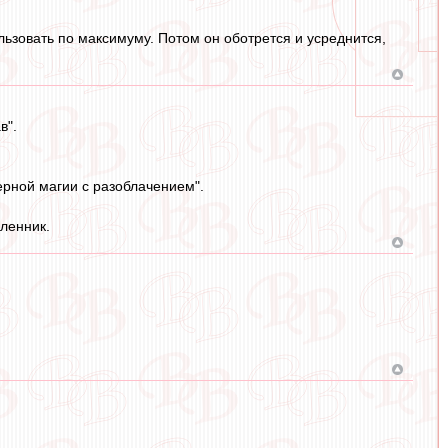
льзовать по максимуму. Потом он оботрется и усреднится,
в".
ерной магии с разоблачением".
ленник.