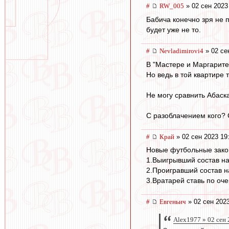
#
RW_005
» 02 сен 2023
Бабича конечно зря не 
будет уже не то.
#
Nevladimirovi4
» 02 се
В "Мастере и Маргарите
Но ведь в той квартире 
Не могу сравнить Абаск
С разоблачением кого? 
#
Край
» 02 сен 2023 19
Новые футбольные зако
1.Выигрывший состав на
2.Проигравший состав н
3.Вратарей ставь по оче
#
Евгеньич
» 02 сен 2023
Alex1977 » 02 сен 