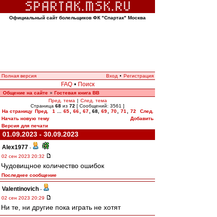
Официальный сайт болельщиков ФК "Спартак" Москва
Полная версия
Вход
•
Регистрация
FAQ
•
Поиск
Общение на сайте
Гостевая книга ВВ
»
Пред. тема
|
След. тема
Страница
68
из
72
[ Сообщений: 3561 ]
На страницу
Пред.
1
...
65
,
66
,
67
,
68
,
69
,
70
,
71
,
72
След.
Начать новую тему
Добавить
Версия для печати
01.09.2023 - 30.09.2023
Alex1977
-
02 сен 2023 20:32
Чудовищное количество ошибок
Последнее сообщение
Valentinovich
-
02 сен 2023 20:29
Ни те, ни другие пока играть не хотят