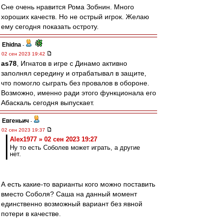
Сне очень нравится Рома Зобнин. Много
хороших качеств. Но не острый игрок. Желаю
ему сегодня показать остроту.
Ehidna
-
02 сен 2023 19:42
as78
, Игнатов в игре с Динамо активно
заполнял середину и отрабатывал в защите,
что помогло сыграть без провалов в обороне.
Возможно, именно ради этого функционала его
Абаскаль сегодня выпускает.
Евгеньич
-
02 сен 2023 19:37
Alex1977 » 02 сен 2023 19:27
Ну то есть Соболев может играть, а другие
нет.
А есть какие-то варианты кого можно поставить
вместо Соболя? Саша на данный момент
единственно возможный вариант без явной
потери в качестве.