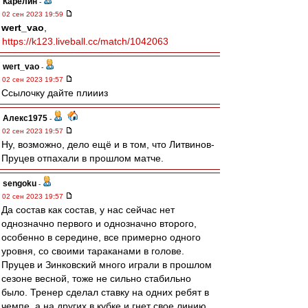
Карелин
-
02 сен 2023 19:59
wert_vao
,
https://k123.liveball.cc/match/1042063
wert_vao
-
02 сен 2023 19:57
Ссылочку дайте плиииз
Алекс1975
-
02 сен 2023 19:57
Ну, возможно, дело ещё и в том, что Литвинов-
Пруцев отпахали в прошлом матче.
sengoku
-
02 сен 2023 19:57
Да состав как состав, у нас сейчас нет
однозначно первого и однозначно второго,
особенно в середине, все примерно одного
уровня, со своими тараканами в голове.
Пруцев и Зинковский много играли в прошлом
сезоне весной, тоже не сильно стабильно
было. Тренер сделал ставку на одних ребят в
чемпе, а на других в кубке и гнет свое линию,