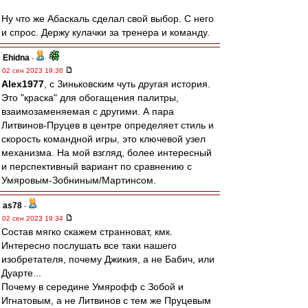
Ну что же Абаскаль сделал свой выбор. С него
и спрос. Держу кулачки за тренера и команду.
Ehidna
-
02 сен 2023 19:36
Alex1977
, с Зиньковским чуть другая история.
Это "краска" для обогащения палитры,
взаимозаменяемая с другими. А пара
Литвинов-Пруцев в центре определяет стиль и
скорость командной игры, это ключевой узел
механизма. На мой взгляд, более интересный
и перспективный вариант по сравнению с
Умяровым-Зобниным/Мартинсом.
as78
-
02 сен 2023 19:34
Состав мягко скажем странноват, кмк.
Интересно послушать все таки нашего
изобретателя, почему Джикия, а не Бабич, или
Дуарте...
Почему в середине Умярофф с Зобой и
Игнатовым, а не Литвинов с тем же Пруцевым