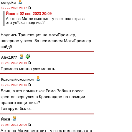
sengoku
-
02 сен 2023 20:17
Йося » 02 сен 2023 20:09
А кто на Матче смотрит - у всех пол-экрана
эта уе*ская надпись?
Надпись Трансляция на матчПремьер,
наверное у всех. За неимением МатчПремьер
сойдёт
Alex1977
-
02 сен 2023 20:16
Промеса можно уже менять
Красный скорпион
-
02 сен 2023 20:16
Блин, а кто помнит как Рома Зобнин после
крестов вернулся в Краснодаре на позиции
правого защитника?
Так круто было…
Йося
-
02 сен 2023 20:09
А кто на Матче смотрит - у всех пол-экрана эта