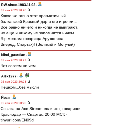
RW-since-1983.11.02
-
02 сен 2023 20:28
Какое же гавно этот прагматичный
балканский Красный дар и его игрочки…
Все равно ничего и никогда не выиграют,
но еще и никому не запомнятся ничем…
Rip мечтам товарища Арутюняна…
Вперед, Спартак)! (Великий и Могучий)
blind_guardian
-
02 сен 2023 20:27
Чот совсем ни чем.
Alex1977
-
02 сен 2023 20:23
Пешком...без мысли
Йося
-
02 сен 2023 20:20
Ссылка на Ace Stream если что, товарищи:
Краснодар — Спартак, 20:00 МСК -
tinyurl.com/EN09d