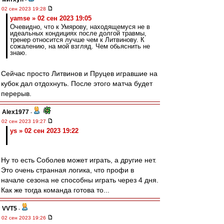
02 сен 2023 19:28
yamse » 02 сен 2023 19:05
Очевидно, что к Умярову, находящемуся не в
идеальных кондициях после долгой травмы,
тренер относится лучше чем к Литвинову. К
сожалению, на мой взгляд. Чем обьяснить не
знаю.
Сейчас просто Литвинов и Пруцев игравшие на
кубок дал отдохнуть. После этого матча будет
перерыв.
Alex1977
-
02 сен 2023 19:27
ys » 02 сен 2023 19:22
Ну то есть Соболев может играть, а другие нет.
Это очень странная логика, что профи в
начале сезона не способны играть через 4 дня.
Как же тогда команда готова то...
VVT5
-
02 сен 2023 19:26