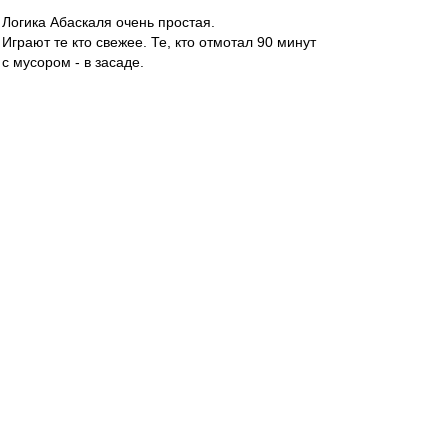
Логика Абаскаля очень простая.
Играют те кто свежее. Те, кто отмотал 90 минут
с мусором - в засаде.
Мне тоже кое кто из тех ребят больше
нравится.
Карелин
-
02 сен 2023 19:20
yamse
, По-моему, такой приоритет только у
Рассказова, писали об этом. По Шитову не
помню таких сообщений.
Valentinovich
-
02 сен 2023 19:19
yamse » 02 сен 2023 19:14
У Краснодара все сильнейшие, тяжело будет(
Ща выйдем в первом тайме трешку отгрузим и
дальше спокойно доиграем
yamse
-
02 сен 2023 19:14
Карелин » 02 сен 2023 19:08