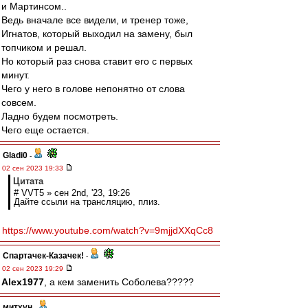
и Мартинсом..
Ведь вначале все видели, и тренер тоже,
Игнатов, который выходил на замену, был
топчиком и решал.
Но который раз снова ставит его с первых
минут.
Чего у него в голове непонятно от слова
совсем.
Ладно будем посмотреть.
Чего еще остается.
Gladi0
-
02 сен 2023 19:33
Цитата
# VVT5 » сен 2nd, '23, 19:26
Дайте ссыли на трансляцию, плиз.
https://www.youtube.com/watch?v=9mjjdXXqCc8
Спартачек-Казачек!
-
02 сен 2023 19:29
Alex1977
, а кем заменить Соболева?????
митхун
-