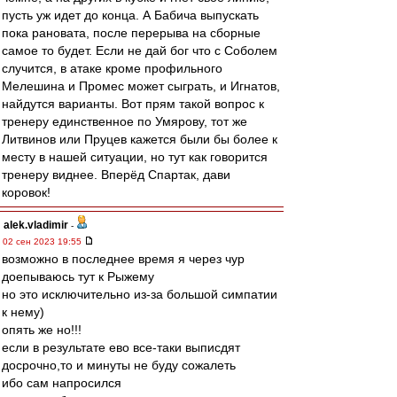
пусть уж идет до конца. А Бабича выпускать
пока рановата, после перерыва на сборные
самое то будет. Если не дай бог что с Соболем
случится, в атаке кроме профильного
Мелешина и Промес может сыграть, и Игнатов,
найдутся варианты. Вот прям такой вопрос к
тренеру единственное по Умярову, тот же
Литвинов или Пруцев кажется были бы более к
месту в нашей ситуации, но тут как говорится
тренеру виднее. Вперёд Спартак, дави
коровок!
alek.vladimir
-
02 сен 2023 19:55
возможно в последнее время я через чур
доепываюсь тут к Рыжему
но это исключительно из-за большой симпатии
к нему)
опять же но!!!
если в результате ево все-таки выписдят
досрочно,то и минуты не буду сожалеть
ибо сам напросился