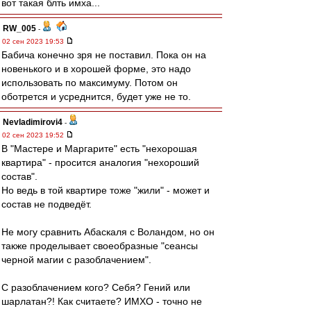
вот такая блть имха...
RW_005
-
02 сен 2023 19:53
Бабича конечно зря не поставил. Пока он на
новенького и в хорошей форме, это надо
использовать по максимуму. Потом он
оботрется и усреднится, будет уже не то.
Nevladimirovi4
-
02 сен 2023 19:52
В "Мастере и Маргарите" есть "нехорошая
квартира" - просится аналогия "нехороший
состав".
Но ведь в той квартире тоже "жили" - может и
состав не подведёт.
Не могу сравнить Абаскаля с Воландом, но он
также проделывает своеобразные "сеансы
черной магии с разоблачением".
С разоблачением кого? Себя? Гений или
шарлатан?! Как считаете? ИМХО - точно не