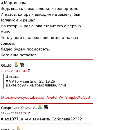
и Мартинсом..
Ведь вначале все видели, и тренер тоже,
Игнатов, который выходил на замену, был
топчиком и решал.
Но который раз снова ставит его с первых
минут.
Чего у него в голове непонятно от слова
совсем.
Ладно будем посмотреть.
Чего еще остается.
Gladi0
-
02 сен 2023 19:33
Цитата
# VVT5 » сен 2nd, '23, 19:26
Дайте ссыли на трансляцию, плиз.
https://www.youtube.com/watch?v=9mjjdXXqCc8
Спартачек-Казачек!
-
02 сен 2023 19:29
Alex1977
, а кем заменить Соболева?????
митхун
-