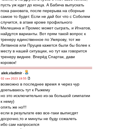
пусть уж идет до конца. А Бабича выпускать
пока рановата, после перерыва на сборные
самое то будет. Если не дай бог что с Соболем
случится, в атаке кроме профильного
Мелешина и Промес может сыграть, и Игнатов,
найдутся варианты. Вот прям такой вопрос к
тренеру единственное по Умярову, тот же
Литвинов или Пруцев кажется были бы более к
месту в нашей ситуации, но тут как говорится
тренеру виднее. Вперёд Спартак, дави
коровок!
alek.vladimir
-
02 сен 2023 19:55
возможно в последнее время я через чур
доепываюсь тут к Рыжему
но это исключительно из-за большой симпатии
к нему)
опять же но!!!
если в результате ево все-таки выписдят
досрочно,то и минуты не буду сожалеть
ибо сам напросился