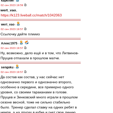
Карелин
-
02 сен 2023 19:59
wert_vao
,
https://k123.liveball.cc/match/1042063
wert_vao
-
02 сен 2023 19:57
Ссылочку дайте плиииз
Алекс1975
-
02 сен 2023 19:57
Ну, возможно, дело ещё и в том, что Литвинов-
Пруцев отпахали в прошлом матче.
sengoku
-
02 сен 2023 19:57
Да состав как состав, у нас сейчас нет
однозначно первого и однозначно второго,
особенно в середине, все примерно одного
уровня, со своими тараканами в голове.
Пруцев и Зинковский много играли в прошлом
сезоне весной, тоже не сильно стабильно
было. Тренер сделал ставку на одних ребят в
чемпе, а на других в кубке и гнет свое линию,