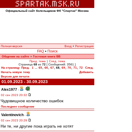
Официальный сайт болельщиков ФК "Спартак" Москва
Полная версия
Вход
•
Регистрация
FAQ
•
Поиск
Общение на сайте
Гостевая книга ВВ
»
Пред. тема
|
След. тема
Страница
68
из
72
[ Сообщений: 3561 ]
На страницу
Пред.
1
...
65
,
66
,
67
,
68
,
69
,
70
,
71
,
72
След.
Начать новую тему
Добавить
Версия для печати
01.09.2023 - 30.09.2023
Alex1977
-
02 сен 2023 20:32
Чудовищное количество ошибок
Последнее сообщение
Valentinovich
-
02 сен 2023 20:29
Ни те, ни другие пока играть не хотят