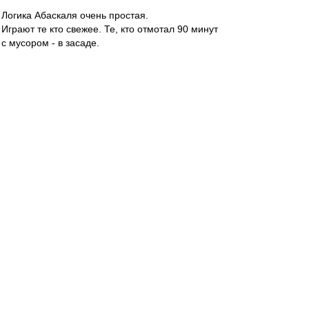
Логика Абаскаля очень простая.
Играют те кто свежее. Те, кто отмотал 90 минут
с мусором - в засаде.
Мне тоже кое кто из тех ребят больше
нравится.
Карелин
-
02 сен 2023 19:20
yamse
, По-моему, такой приоритет только у
Рассказова, писали об этом. По Шитову не
помню таких сообщений.
Valentinovich
-
02 сен 2023 19:19
yamse » 02 сен 2023 19:14
У Краснодара все сильнейшие, тяжело будет(
Ща выйдем в первом тайме трешку отгрузим и
дальше спокойно доиграем
yamse
-
02 сен 2023 19:14
Карелин » 02 сен 2023 19:08