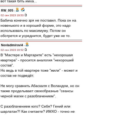
вот такая блть имха...
RW_005
-
02 сен 2023 19:53
Бабича конечно зря не поставил. Пока он на
новенького и в хорошей форме, это надо
использовать по максимуму. Потом он
оботрется и усреднится, будет уже не то.
Nevladimirovi4
-
02 сен 2023 19:52
В "Мастере и Маргарите" есть "нехорошая
квартира" - просится аналогия "нехороший
состав".
Но ведь в той квартире тоже "жили" - может и
состав не подведёт.
Не могу сравнить Абаскаля с Воландом, но он
также проделывает своеобразные "сеансы
черной магии с разоблачением".
С разоблачением кого? Себя? Гений или
шарлатан?! Как считаете? ИМХО - точно не