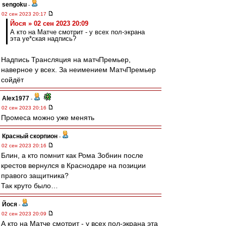
sengoku
-
02 сен 2023 20:17
Йося » 02 сен 2023 20:09
А кто на Матче смотрит - у всех пол-экрана
эта уе*ская надпись?
Надпись Трансляция на матчПремьер,
наверное у всех. За неимением МатчПремьер
сойдёт
Alex1977
-
02 сен 2023 20:16
Промеса можно уже менять
Красный скорпион
-
02 сен 2023 20:16
Блин, а кто помнит как Рома Зобнин после
крестов вернулся в Краснодаре на позиции
правого защитника?
Так круто было…
Йося
-
02 сен 2023 20:09
А кто на Матче смотрит - у всех пол-экрана эта