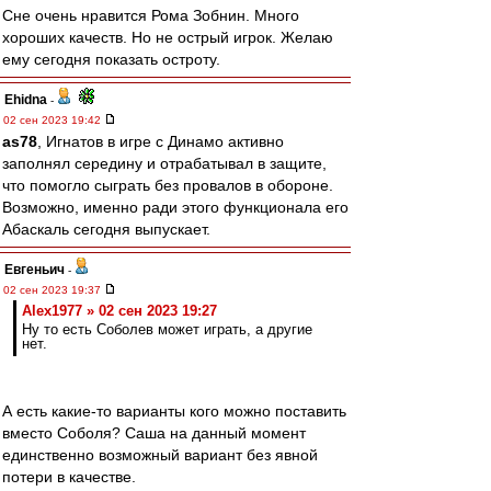
Сне очень нравится Рома Зобнин. Много
хороших качеств. Но не острый игрок. Желаю
ему сегодня показать остроту.
Ehidna
-
02 сен 2023 19:42
as78
, Игнатов в игре с Динамо активно
заполнял середину и отрабатывал в защите,
что помогло сыграть без провалов в обороне.
Возможно, именно ради этого функционала его
Абаскаль сегодня выпускает.
Евгеньич
-
02 сен 2023 19:37
Alex1977 » 02 сен 2023 19:27
Ну то есть Соболев может играть, а другие
нет.
А есть какие-то варианты кого можно поставить
вместо Соболя? Саша на данный момент
единственно возможный вариант без явной
потери в качестве.