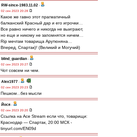
RW-since-1983.11.02
-
02 сен 2023 20:28
Какое же гавно этот прагматичный
балканский Красный дар и его игрочки…
Все равно ничего и никогда не выиграют,
но еще и никому не запомнятся ничем…
Rip мечтам товарища Арутюняна…
Вперед, Спартак)! (Великий и Могучий)
blind_guardian
-
02 сен 2023 20:27
Чот совсем ни чем.
Alex1977
-
02 сен 2023 20:23
Пешком...без мысли
Йося
-
02 сен 2023 20:20
Ссылка на Ace Stream если что, товарищи:
Краснодар — Спартак, 20:00 МСК -
tinyurl.com/EN09d