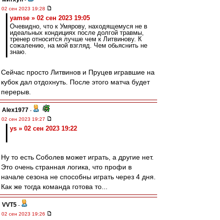
02 сен 2023 19:28
yamse » 02 сен 2023 19:05
Очевидно, что к Умярову, находящемуся не в
идеальных кондициях после долгой травмы,
тренер относится лучше чем к Литвинову. К
сожалению, на мой взгляд. Чем обьяснить не
знаю.
Сейчас просто Литвинов и Пруцев игравшие на
кубок дал отдохнуть. После этого матча будет
перерыв.
Alex1977
-
02 сен 2023 19:27
ys » 02 сен 2023 19:22
Ну то есть Соболев может играть, а другие нет.
Это очень странная логика, что профи в
начале сезона не способны играть через 4 дня.
Как же тогда команда готова то...
VVT5
-
02 сен 2023 19:26