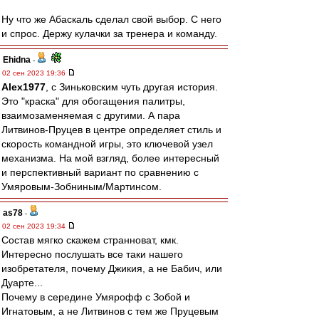
Ну что же Абаскаль сделал свой выбор. С него
и спрос. Держу кулачки за тренера и команду.
Ehidna
-
02 сен 2023 19:36
Alex1977
, с Зиньковским чуть другая история.
Это "краска" для обогащения палитры,
взаимозаменяемая с другими. А пара
Литвинов-Пруцев в центре определяет стиль и
скорость командной игры, это ключевой узел
механизма. На мой взгляд, более интересный
и перспективный вариант по сравнению с
Умяровым-Зобниным/Мартинсом.
as78
-
02 сен 2023 19:34
Состав мягко скажем странноват, кмк.
Интересно послушать все таки нашего
изобретателя, почему Джикия, а не Бабич, или
Дуарте...
Почему в середине Умярофф с Зобой и
Игнатовым, а не Литвинов с тем же Пруцевым