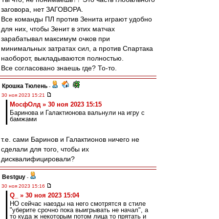
заговора, нет ЗАГОВОРА.
Все команды ПЛ против Зенита играют удобно
для них, чтобы Зенит в этих матчах
зарабатывал максимум очков при
минимальных затратах сил, а против Спартака
наоборот, выкладываются полностью.
Все согласовано знаешь где? То-то.
Крошка Тюлень
-
30 ноя 2023 15:21
МосфОлд » 30 ноя 2023 15:15
Баринова и Галактионова вальнули на игру с
бамжами
т.е. сами Баринов и Галактионов ничего не
сделали для того, чтобы их
дисквалифицировали?
Bestguy
-
30 ноя 2023 15:16
Q_ » 30 ноя 2023 15:04
НО сейчас наезды на него смотрятся в стиле
"уберите срочно пока выигрывать не начал", а
то куда ж некоторым потом лица то прятать и