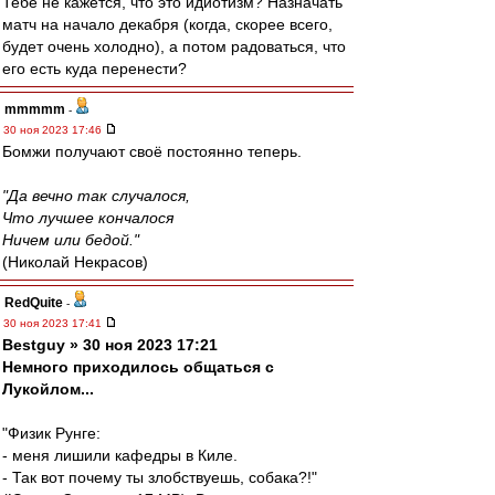
Тебе не кажется, что это идиотизм? Назначать
матч на начало декабря (когда, скорее всего,
будет очень холодно), а потом радоваться, что
его есть куда перенести?
mmmmm
-
30 ноя 2023 17:46
Бомжи получают своё постоянно теперь.
"Да вечно так случалося,
Что лучшее кончалося
Ничем или бедой."
(Николай Некрасов)
RedQuite
-
30 ноя 2023 17:41
Bestguy » 30 ноя 2023 17:21
Немного приходилось общаться с
Лукойлом...
"Физик Рунге:
- меня лишили кафедры в Киле.
- Так вот почему ты злобствуешь, собака?!"