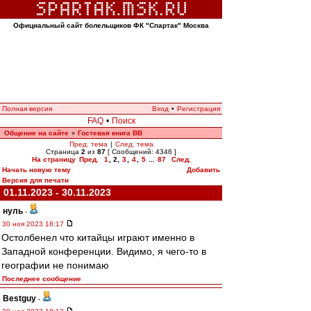
Официальный сайт болельщиков ФК "Спартак" Москва
Полная версия
Вход
•
Регистрация
FAQ
•
Поиск
Общение на сайте
Гостевая книга ВВ
»
Пред. тема
|
След. тема
Страница
2
из
87
[ Сообщений: 4346 ]
На страницу
Пред.
1
,
2
,
3
,
4
,
5
...
87
След.
Начать новую тему
Добавить
Версия для печати
01.11.2023 - 30.11.2023
нуль
-
30 ноя 2023 18:17
Остолбенел что китайцы играют именно в
Западной конференции. Видимо, я чего-то в
географии не понимаю
Последнее сообщение
Bestguy
-