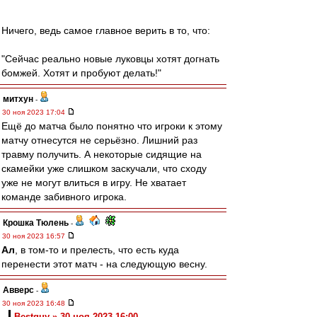
Ничего, ведь самое главное верить в то, что:
"Сейчас реально новые луковцы хотят догнать
бомжей. Хотят и пробуют делать!"
митхун
-
30 ноя 2023 17:04
Ещё до матча было понятно что игроки к этому
матчу отнесутся не серьёзно. Лишний раз
травму получить. А некоторые сидящие на
скамейки уже слишком заскучали, что сходу
уже не могут влиться в игру. Не хватает
команде забивного игрока.
Крошка Тюлень
-
30 ноя 2023 16:57
Ал
, в том-то и прелесть, что есть куда
перенести этот матч - на следующую весну.
Авверс
-
30 ноя 2023 16:48
Bestguy » 30 ноя 2023 16:00