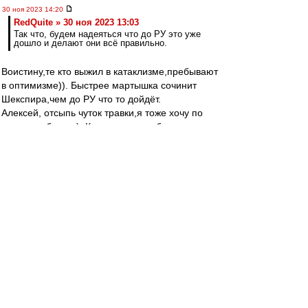
30 ноя 2023 14:20
RedQuite » 30 ноя 2023 13:03
Так что, будем надеяться что до РУ это уже
дошло и делают они всё правильно.
Воистину,те кто выжил в катаклизме,пребывают
в оптимизме)). Быстрее мартышка сочинит
Шекспира,чем до РУ что то дойдёт.
Алексей, отсыпь чуток травки,я тоже хочу по
витать в облаках). Ключевое в сообщении-
именно не покупка, а попытка покупки (сто раз
проходили), а что кто-то дорастет до топ
уровня не "небольшой",а просто мизерный
шанс. Соболев-без мозгов, топом не станешь
Раскатывать на майбахе много ума не надо).
Бонгонда,кмк,уже забил на всё.
Пруцев-возможно,но не при этом тренерском
штабе. Лукойл никогда не сможет правильно
строить футбольную стратегию по нефтяным
бизнес лекалам,а другого они просто не умеют.
Зиеш просто тупо поржал,узнав размер
предлагаемой зарплаты.Видимо после этого
ему и пришлось делать медосмотр,чтобы