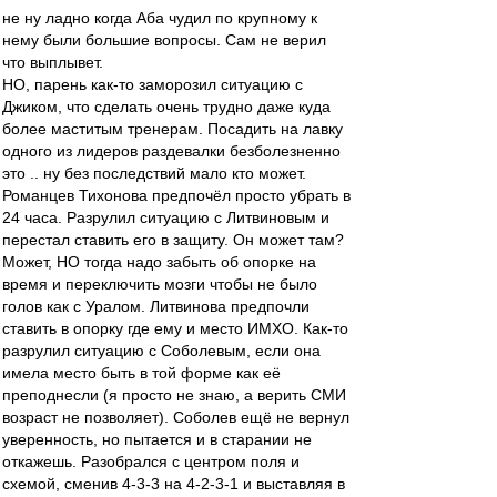
не ну ладно когда Аба чудил по крупному к
нему были большие вопросы. Сам не верил
что выплывет.
НО, парень как-то заморозил ситуацию с
Джиком, что сделать очень трудно даже куда
более маститым тренерам. Посадить на лавку
одного из лидеров раздевалки безболезненно
это .. ну без последствий мало кто может.
Романцев Тихонова предпочёл просто убрать в
24 часа. Разрулил ситуацию с Литвиновым и
перестал ставить его в защиту. Он может там?
Может, НО тогда надо забыть об опорке на
время и переключить мозги чтобы не было
голов как с Уралом. Литвинова предпочли
ставить в опорку где ему и место ИМХО. Как-то
разрулил ситуацию с Соболевым, если она
имела место быть в той форме как её
преподнесли (я просто не знаю, а верить СМИ
возраст не позволяет). Соболев ещё не вернул
уверенность, но пытается и в старании не
откажешь. Разобрался с центром поля и
схемой, сменив 4-3-3 на 4-2-3-1 и выставляя в