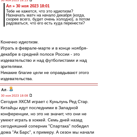
30 ноя 2023 18:13
Ал » 30 ноя 2023 18:01
Тебе не кажется, что это идиотизм?
Назначать матч на начало декабря (когда,
скорее всего, будет очень холодно), а потом
радоваться, что его есть куда перенести?
Конечно идиотизм.
Играть в феврале-марте и в конце ноября-
декабре в средней полосе России - это
издевательство и над футболистами и над
зрителями.
Никакие благие цели не оправдывают этого
издевательства.
Ал
-
30 ноя 2023 18:08
Сегодня ХКСМ играет с Куньлунь Ред Стар.
Китайцы идут последними в Западной
конференции, но это не значит, что они не
умеют играть в хоккей. Семь дней назад
сегодняшний соперник "Спартака" победил
дома "Ак Барс", к примеру. А сезон мы начали