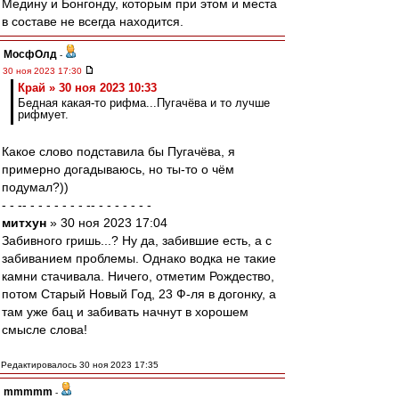
Медину и Бонгонду, которым при этом и места
в составе не всегда находится.
МосфОлд
-
30 ноя 2023 17:30
Край » 30 ноя 2023 10:33
Бедная какая-то рифма...Пугачёва и то лучше
рифмует.
Какое слово подставила бы Пугачёва, я
примерно догадываюсь, но ты-то о чём
подумал?))
- - -- - - - - - - - -- - - - - - - -
митхун
» 30 ноя 2023 17:04
Забивного гришь...? Ну да, забившие есть, а с
забиванием проблемы. Однако водка не такие
камни стачивала. Ничего, отметим Рождество,
потом Старый Новый Год, 23 Ф-ля в догонку, а
там уже бац и забивать начнут в хорошем
смысле слова!
Редактировалось 30 ноя 2023 17:35
mmmmm
-