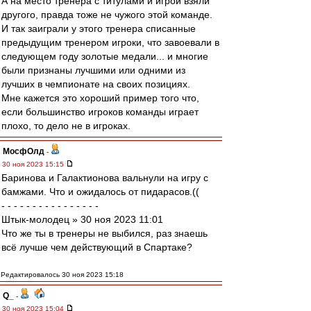
А на место тренера с титулами и игрой взяли
другого, правда тоже не чужого этой команде.
И так заиграли у этого тренера списанные
предыдущим тренером игроки, что завоевали в
следующем году золотые медали... и многие
были признаны лучшими или одними из
лучших в чемпионате на своих позициях.
Мне кажется это хороший пример того что,
если большинство игроков команды играет
плохо, то дело не в игроках.
МосфОлд
-
30 ноя 2023 15:15
Баринова и Галактионова вальнули на игру с
бамжами. Что и ожидалось от пидарасов.((
- - - - - - - - - - - - - - - -
Штык-молодец » 30 ноя 2023 11:01
Что же ты в тренеры не выбился, раз знаешь
всё лучше чем действующий в Спартаке?
Редактировалось 30 ноя 2023 15:18
Q_
-
30 ноя 2023 15:04