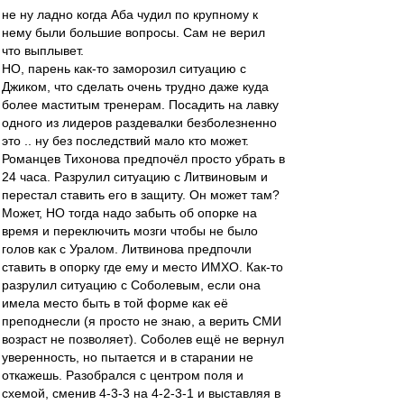
не ну ладно когда Аба чудил по крупному к
нему были большие вопросы. Сам не верил
что выплывет.
НО, парень как-то заморозил ситуацию с
Джиком, что сделать очень трудно даже куда
более маститым тренерам. Посадить на лавку
одного из лидеров раздевалки безболезненно
это .. ну без последствий мало кто может.
Романцев Тихонова предпочёл просто убрать в
24 часа. Разрулил ситуацию с Литвиновым и
перестал ставить его в защиту. Он может там?
Может, НО тогда надо забыть об опорке на
время и переключить мозги чтобы не было
голов как с Уралом. Литвинова предпочли
ставить в опорку где ему и место ИМХО. Как-то
разрулил ситуацию с Соболевым, если она
имела место быть в той форме как её
преподнесли (я просто не знаю, а верить СМИ
возраст не позволяет). Соболев ещё не вернул
уверенность, но пытается и в старании не
откажешь. Разобрался с центром поля и
схемой, сменив 4-3-3 на 4-2-3-1 и выставляя в