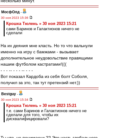
несколько минут.
МосфОлд
-
30 ноя 2023 15:36
Крошка Тюлень » 30 ноя 2023 15:21
сами Баринов и Галактионов ничего не
сделали
На их деяния мне класть. Но то что вальнули
именно на игру с бамжами - вызывает
дополнительное неудовольствие правящими
нашим футболом кастратами!(((
- - - -- - - - -- - - -
Вот показал Кардоба из себя болт Соболя,
получил за это, так тут претензий нет.))
Bestguy
-
30 ноя 2023 15:34
Крошка Тюлень » 30 ноя 2023 15:21
т.е. сами Баринов и Галактионов ничего не
сделали для того, чтобы их
дисквалифицировали?
Ты что, не понимаешь?? Это часть глобального