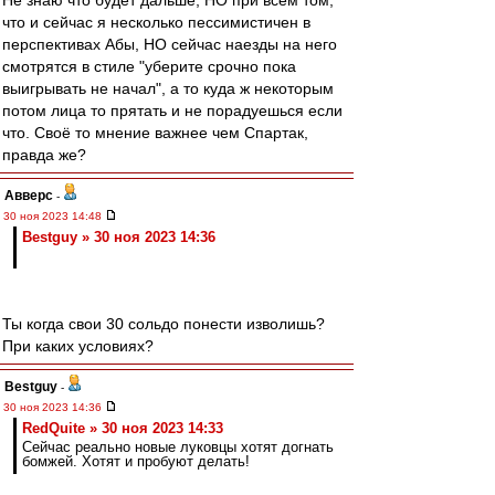
Не знаю что будет дальше, НО при всём том,
что и сейчас я несколько пессимистичен в
перспективах Абы, НО сейчас наезды на него
смотрятся в стиле "уберите срочно пока
выигрывать не начал", а то куда ж некоторым
потом лица то прятать и не порадуешься если
что. Своё то мнение важнее чем Спартак,
правда же?
Авверс
-
30 ноя 2023 14:48
Bestguy » 30 ноя 2023 14:36
Ты когда свои 30 сольдо понести изволишь?
При каких условиях?
Bestguy
-
30 ноя 2023 14:36
RedQuite » 30 ноя 2023 14:33
Сейчас реально новые луковцы хотят догнать
бомжей. Хотят и пробуют делать!