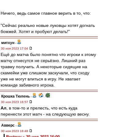
Ничего, ведь самое главное верить в то, что:
"Сейчас реально новые луковцы хотят догнать
бомжей. Хотят и пробуют делать!"
митхун
-
30 ноя 2023 17:04
Ещё до матча было понятно что игроки к этому
матчу отнесутся не серьёзно. Лишний раз
травму получить. А некоторые сидящие на
скамейки уже слишком заскучали, что сходу
уже не могут влиться в игру. Не хватает
команде забивного игрока.
Крошка Тюлень
-
30 ноя 2023 16:57
Ал
, в том-то и прелесть, что есть куда
перенести этот матч - на следующую весну.
Авверс
-
30 ноя 2023 16:48
Bestguy » 30 ноя 2023 16:00