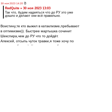
30 ноя 2023 14:20
RedQuite » 30 ноя 2023 13:03
Так что, будем надеяться что до РУ это уже
дошло и делают они всё правильно.
Воистину,те кто выжил в катаклизме,пребывают
в оптимизме)). Быстрее мартышка сочинит
Шекспира,чем до РУ что то дойдёт.
Алексей, отсыпь чуток травки,я тоже хочу по
витать в облаках). Ключевое в сообщении-
именно не покупка, а попытка покупки (сто раз
проходили), а что кто-то дорастет до топ
уровня не "небольшой",а просто мизерный
шанс. Соболев-без мозгов, топом не станешь
Раскатывать на майбахе много ума не надо).
Бонгонда,кмк,уже забил на всё.
Пруцев-возможно,но не при этом тренерском
штабе. Лукойл никогда не сможет правильно
строить футбольную стратегию по нефтяным
бизнес лекалам,а другого они просто не умеют.
Зиеш просто тупо поржал,узнав размер
предлагаемой зарплаты.Видимо после этого
ему и пришлось делать медосмотр,чтобы