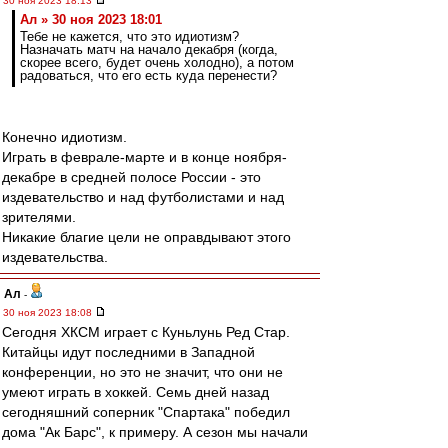
30 ноя 2023 18:13
Ал » 30 ноя 2023 18:01
Тебе не кажется, что это идиотизм?
Назначать матч на начало декабря (когда,
скорее всего, будет очень холодно), а потом
радоваться, что его есть куда перенести?
Конечно идиотизм.
Играть в феврале-марте и в конце ноября-
декабре в средней полосе России - это
издевательство и над футболистами и над
зрителями.
Никакие благие цели не оправдывают этого
издевательства.
Ал
-
30 ноя 2023 18:08
Сегодня ХКСМ играет с Куньлунь Ред Стар.
Китайцы идут последними в Западной
конференции, но это не значит, что они не
умеют играть в хоккей. Семь дней назад
сегодняшний соперник "Спартака" победил
дома "Ак Барс", к примеру. А сезон мы начали