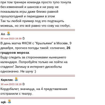
при том тренере команда просто тупо тонула
без изменений и шансов и ни разу не
показывала игры даже близко равной
прошлогодней и периодами в этом
Так ты любой пример под это подтащить
можешь, но это всё равно что сову на глобус.
Ал
-
30 ноя 2023 16:39
В день матча ФКСМ с "Крыльями" в Москве, 9
декабря, прогноз погоды такой: солнечно,
26
градусов мороза
.
Буду следить за сторонниками нынешнего
календаря. Попробуйте только не пойти на
стадион! Запишу в интернет-дискоболы
однозначно. Не шучу :)
Карелин
-
30 ноя 2023 16:19
Кордобалет, значицца, на 4 представления
отстранили с театру.
agk
-