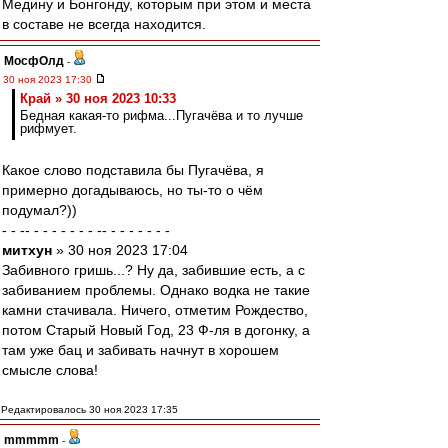
Медину и Бонгонду, которым при этом и места
в составе не всегда находится.
МосфОлд
-
30 ноя 2023 17:30
Край » 30 ноя 2023 10:33
Бедная какая-то рифма...Пугачёва и то лучше
рифмует.
Какое слово подставила бы Пугачёва, я
примерно догадываюсь, но ты-то о чём
подумал?))
- - -- - - - - - - - -- - - - - - - -
митхун
» 30 ноя 2023 17:04
Забивного гришь...? Ну да, забившие есть, а с
забиванием проблемы. Однако водка не такие
камни стачивала. Ничего, отметим Рождество,
потом Старый Новый Год, 23 Ф-ля в догонку, а
там уже бац и забивать начнут в хорошем
смысле слова!
Редактировалось 30 ноя 2023 17:35
mmmmm
-