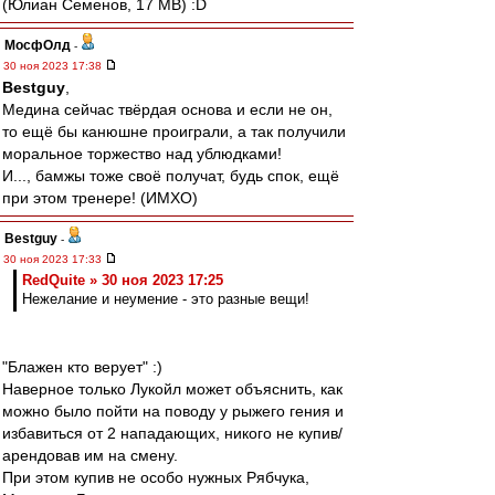
(Юлиан Семенов, 17 МВ) :D
МосфОлд
-
30 ноя 2023 17:38
Bestguy
,
Медина сейчас твёрдая основа и если не он,
то ещё бы канюшне проиграли, а так получили
моральное торжество над ублюдками!
И..., бамжы тоже своё получат, будь спок, ещё
при этом тренере! (ИМХО)
Bestguy
-
30 ноя 2023 17:33
RedQuite » 30 ноя 2023 17:25
Нежелание и неумение - это разные вещи!
"Блажен кто верует" :)
Наверное только Лукойл может объяснить, как
можно было пойти на поводу у рыжего гения и
избавиться от 2 нападающих, никого не купив/
арендовав им на смену.
При этом купив не особо нужных Рябчука,