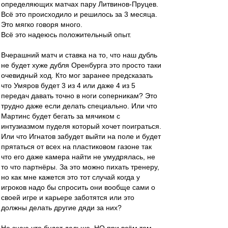
определяющих матчах пару Литвинов-Пруцев.
Всё это происходило и решилось за 3 месяца.
Это мягко говоря много.
Всё это надеюсь положительный опыт.
Вчерашний матч и ставка на то, что наш дубль
не будет хуже дубля Оренбурга это просто таки
очевидный ход. Кто мог заранее предсказать
что Умяров будет 3 из 4 или даже 4 из 5
передач давать точно в ноги соперникам? Это
трудно даже если делать специально. Или что
Мартинс будет бегать за мячиком с
интузиазмом пуделя который хочет поиграться.
Или что Игнатов забудет выйти на поле и будет
прятаться от всех на пластиковом газоне так
что его даже камера найти не умудрялась, не
то что партнёры. За это можно пихать тренеру,
но как мне кажется это тот случай когда у
игроков надо бы спросить они вообще сами о
своей игре и карьере заботятся или это
должны делать другие дяди за них?