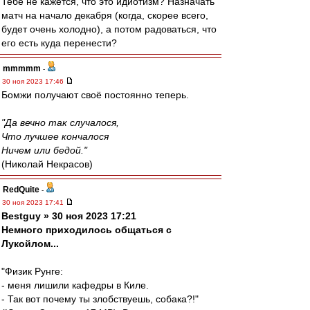
Тебе не кажется, что это идиотизм? Назначать
матч на начало декабря (когда, скорее всего,
будет очень холодно), а потом радоваться, что
его есть куда перенести?
mmmmm
-
30 ноя 2023 17:46
Бомжи получают своё постоянно теперь.
"Да вечно так случалося,
Что лучшее кончалося
Ничем или бедой."
(Николай Некрасов)
RedQuite
-
30 ноя 2023 17:41
Bestguy » 30 ноя 2023 17:21
Немного приходилось общаться с
Лукойлом...
"Физик Рунге:
- меня лишили кафедры в Киле.
- Так вот почему ты злобствуешь, собака?!"