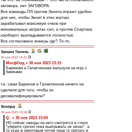
заговора, нет ЗАГОВОРА.
Все команды ПЛ против Зенита играют удобно
для них, чтобы Зенит в этих матчах
зарабатывал максимум очков при
минимальных затратах сил, а против Спартака
наоборот, выкладываются полностью.
Все согласовано знаешь где? То-то.
Крошка Тюлень
-
30 ноя 2023 15:21
МосфОлд » 30 ноя 2023 15:15
Баринова и Галактионова вальнули на игру с
бамжами
т.е. сами Баринов и Галактионов ничего не
сделали для того, чтобы их
дисквалифицировали?
Bestguy
-
30 ноя 2023 15:16
Q_ » 30 ноя 2023 15:04
НО сейчас наезды на него смотрятся в стиле
"уберите срочно пока выигрывать не начал", а
то куда ж некоторым потом лица то прятать и