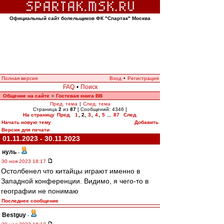
Официальный сайт болельщиков ФК "Спартак" Москва
Полная версия
Вход
•
Регистрация
FAQ
•
Поиск
Общение на сайте
Гостевая книга ВВ
»
Пред. тема
|
След. тема
Страница
2
из
87
[ Сообщений: 4346 ]
На страницу
Пред.
1
,
2
,
3
,
4
,
5
...
87
След.
Начать новую тему
Добавить
Версия для печати
01.11.2023 - 30.11.2023
нуль
-
30 ноя 2023 18:17
Остолбенел что китайцы играют именно в
Западной конференции. Видимо, я чего-то в
географии не понимаю
Последнее сообщение
Bestguy
-