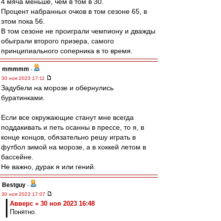
4 мяча меньше, чем в том в 30.
Процент набранных очков в том сезоне 65, в
этом пока 56.
В том сезоне не проиграли чемпиону и дважды
обыграли второго призера, самого
принципиального соперника в то время.
mmmmm
-
30 ноя 2023 17:11
Задубели на морозе и обернулись
буратинками.
Если все окружающие станут мне всегда
поддакивать и петь осанны в прессе, то я, в
конце концов, обязательно решу играть в
футбол зимой на морозе, а в хоккей летом в
бассейне.
Не важно, дурак я или гений.
Bestguy
-
30 ноя 2023 17:07
Авверс » 30 ноя 2023 16:48
Понятно.