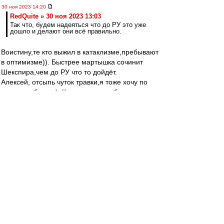
30 ноя 2023 14:20
RedQuite » 30 ноя 2023 13:03
Так что, будем надеяться что до РУ это уже
дошло и делают они всё правильно.
Воистину,те кто выжил в катаклизме,пребывают
в оптимизме)). Быстрее мартышка сочинит
Шекспира,чем до РУ что то дойдёт.
Алексей, отсыпь чуток травки,я тоже хочу по
витать в облаках). Ключевое в сообщении-
именно не покупка, а попытка покупки (сто раз
проходили), а что кто-то дорастет до топ
уровня не "небольшой",а просто мизерный
шанс. Соболев-без мозгов, топом не станешь
Раскатывать на майбахе много ума не надо).
Бонгонда,кмк,уже забил на всё.
Пруцев-возможно,но не при этом тренерском
штабе. Лукойл никогда не сможет правильно
строить футбольную стратегию по нефтяным
бизнес лекалам,а другого они просто не умеют.
Зиеш просто тупо поржал,узнав размер
предлагаемой зарплаты.Видимо после этого
ему и пришлось делать медосмотр,чтобы