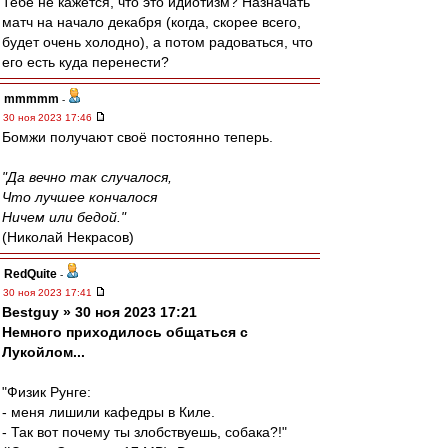
Тебе не кажется, что это идиотизм? Назначать
матч на начало декабря (когда, скорее всего,
будет очень холодно), а потом радоваться, что
его есть куда перенести?
mmmmm
-
30 ноя 2023 17:46
Бомжи получают своё постоянно теперь.
"Да вечно так случалося,
Что лучшее кончалося
Ничем или бедой."
(Николай Некрасов)
RedQuite
-
30 ноя 2023 17:41
Bestguy » 30 ноя 2023 17:21
Немного приходилось общаться с
Лукойлом...
"Физик Рунге:
- меня лишили кафедры в Киле.
- Так вот почему ты злобствуешь, собака?!"