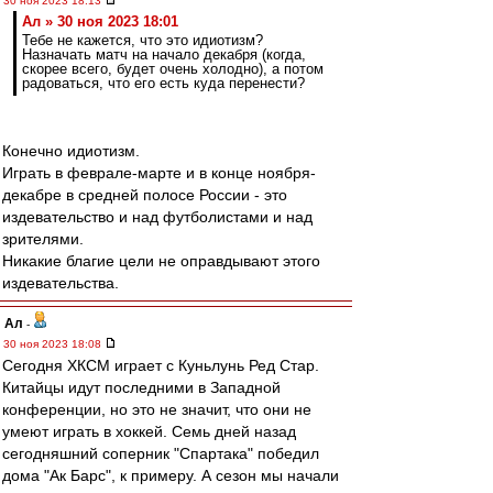
30 ноя 2023 18:13
Ал » 30 ноя 2023 18:01
Тебе не кажется, что это идиотизм?
Назначать матч на начало декабря (когда,
скорее всего, будет очень холодно), а потом
радоваться, что его есть куда перенести?
Конечно идиотизм.
Играть в феврале-марте и в конце ноября-
декабре в средней полосе России - это
издевательство и над футболистами и над
зрителями.
Никакие благие цели не оправдывают этого
издевательства.
Ал
-
30 ноя 2023 18:08
Сегодня ХКСМ играет с Куньлунь Ред Стар.
Китайцы идут последними в Западной
конференции, но это не значит, что они не
умеют играть в хоккей. Семь дней назад
сегодняшний соперник "Спартака" победил
дома "Ак Барс", к примеру. А сезон мы начали