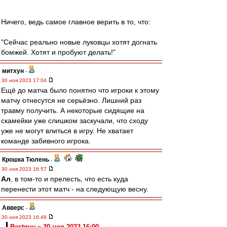
Ничего, ведь самое главное верить в то, что:
"Сейчас реально новые луковцы хотят догнать
бомжей. Хотят и пробуют делать!"
митхун
-
30 ноя 2023 17:04
Ещё до матча было понятно что игроки к этому
матчу отнесутся не серьёзно. Лишний раз
травму получить. А некоторые сидящие на
скамейки уже слишком заскучали, что сходу
уже не могут влиться в игру. Не хватает
команде забивного игрока.
Крошка Тюлень
-
30 ноя 2023 16:57
Ал
, в том-то и прелесть, что есть куда
перенести этот матч - на следующую весну.
Авверс
-
30 ноя 2023 16:48
Bestguy » 30 ноя 2023 16:00