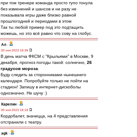
при том тренере команда просто тупо тонула
без изменений и шансов и ни разу не
показывала игры даже близко равной
прошлогодней и периодами в этом
Так ты любой пример под это подтащить
можешь, но это всё равно что сову на глобус.
Ал
-
30 ноя 2023 16:39
В день матча ФКСМ с "Крыльями" в Москве, 9
декабря, прогноз погоды такой: солнечно,
26
градусов мороза
.
Буду следить за сторонниками нынешнего
календаря. Попробуйте только не пойти на
стадион! Запишу в интернет-дискоболы
однозначно. Не шучу :)
Карелин
-
30 ноя 2023 16:19
Кордобалет, значицца, на 4 представления
отстранили с театру.
agk
-