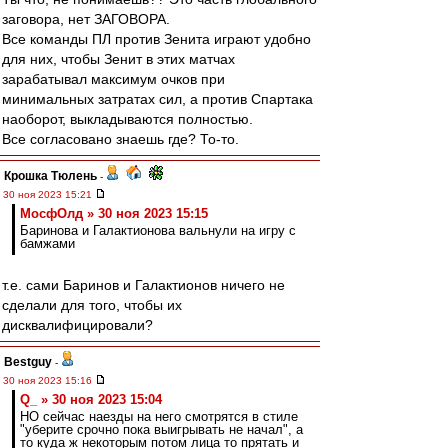
заговора, нет ЗАГОВОРА.
Все команды ПЛ против Зенита играют удобно
для них, чтобы Зенит в этих матчах
зарабатывал максимум очков при
минимальных затратах сил, а против Спартака
наоборот, выкладываются полностью.
Все согласовано знаешь где? То-то.
Крошка Тюлень
-
30 ноя 2023 15:21
МосфОлд » 30 ноя 2023 15:15
Баринова и Галактионова вальнули на игру с
бамжами
т.е. сами Баринов и Галактионов ничего не
сделали для того, чтобы их
дисквалифицировали?
Bestguy
-
30 ноя 2023 15:16
Q_ » 30 ноя 2023 15:04
НО сейчас наезды на него смотрятся в стиле
"уберите срочно пока выигрывать не начал", а
то куда ж некоторым потом лица то прятать и