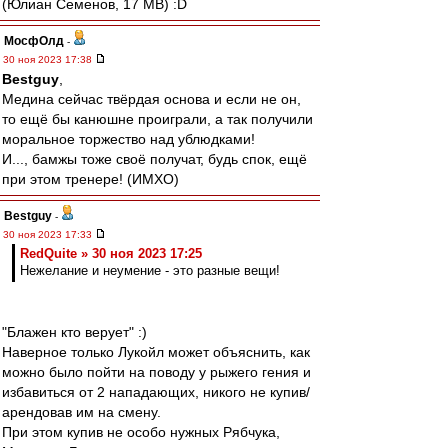
(Юлиан Семенов, 17 МВ) :D
МосфОлд
-
30 ноя 2023 17:38
Bestguy
,
Медина сейчас твёрдая основа и если не он,
то ещё бы канюшне проиграли, а так получили
моральное торжество над ублюдками!
И..., бамжы тоже своё получат, будь спок, ещё
при этом тренере! (ИМХО)
Bestguy
-
30 ноя 2023 17:33
RedQuite » 30 ноя 2023 17:25
Нежелание и неумение - это разные вещи!
"Блажен кто верует" :)
Наверное только Лукойл может объяснить, как
можно было пойти на поводу у рыжего гения и
избавиться от 2 нападающих, никого не купив/
арендовав им на смену.
При этом купив не особо нужных Рябчука,