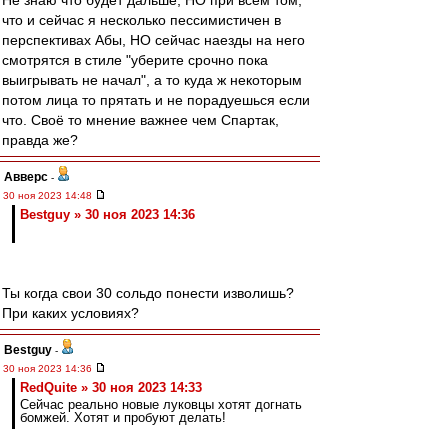
Не знаю что будет дальше, НО при всём том,
что и сейчас я несколько пессимистичен в
перспективах Абы, НО сейчас наезды на него
смотрятся в стиле "уберите срочно пока
выигрывать не начал", а то куда ж некоторым
потом лица то прятать и не порадуешься если
что. Своё то мнение важнее чем Спартак,
правда же?
Авверс
-
30 ноя 2023 14:48
Bestguy » 30 ноя 2023 14:36
Ты когда свои 30 сольдо понести изволишь?
При каких условиях?
Bestguy
-
30 ноя 2023 14:36
RedQuite » 30 ноя 2023 14:33
Сейчас реально новые луковцы хотят догнать
бомжей. Хотят и пробуют делать!