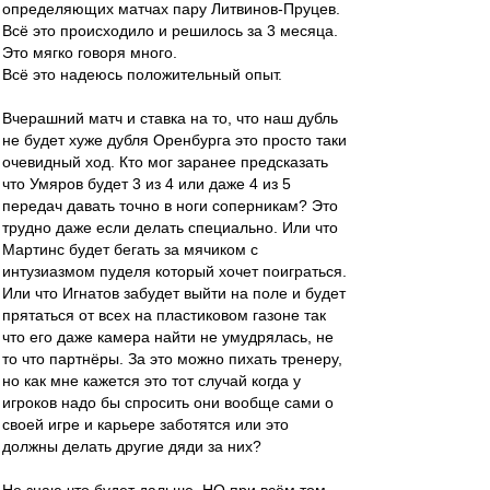
определяющих матчах пару Литвинов-Пруцев.
Всё это происходило и решилось за 3 месяца.
Это мягко говоря много.
Всё это надеюсь положительный опыт.
Вчерашний матч и ставка на то, что наш дубль
не будет хуже дубля Оренбурга это просто таки
очевидный ход. Кто мог заранее предсказать
что Умяров будет 3 из 4 или даже 4 из 5
передач давать точно в ноги соперникам? Это
трудно даже если делать специально. Или что
Мартинс будет бегать за мячиком с
интузиазмом пуделя который хочет поиграться.
Или что Игнатов забудет выйти на поле и будет
прятаться от всех на пластиковом газоне так
что его даже камера найти не умудрялась, не
то что партнёры. За это можно пихать тренеру,
но как мне кажется это тот случай когда у
игроков надо бы спросить они вообще сами о
своей игре и карьере заботятся или это
должны делать другие дяди за них?