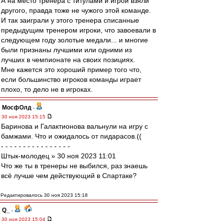
А на место тренера с титулами и игрой взяли
другого, правда тоже не чужого этой команде.
И так заиграли у этого тренера списанные
предыдущим тренером игроки, что завоевали в
следующем году золотые медали... и многие
были признаны лучшими или одними из
лучших в чемпионате на своих позициях.
Мне кажется это хороший пример того что,
если большинство игроков команды играет
плохо, то дело не в игроках.
МосфОлд
-
30 ноя 2023 15:15
Баринова и Галактионова вальнули на игру с
бамжами. Что и ожидалось от пидарасов.((
- - - - - - - - - - - - - - - -
Штык-молодец » 30 ноя 2023 11:01
Что же ты в тренеры не выбился, раз знаешь
всё лучше чем действующий в Спартаке?
Редактировалось 30 ноя 2023 15:18
Q_
-
30 ноя 2023 15:04