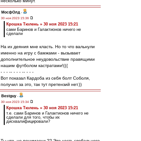
несколько минут.
МосфОлд
-
30 ноя 2023 15:36
Крошка Тюлень » 30 ноя 2023 15:21
сами Баринов и Галактионов ничего не
сделали
На их деяния мне класть. Но то что вальнули
именно на игру с бамжами - вызывает
дополнительное неудовольствие правящими
нашим футболом кастратами!(((
- - - -- - - - -- - - -
Вот показал Кардоба из себя болт Соболя,
получил за это, так тут претензий нет.))
Bestguy
-
30 ноя 2023 15:34
Крошка Тюлень » 30 ноя 2023 15:21
т.е. сами Баринов и Галактионов ничего не
сделали для того, чтобы их
дисквалифицировали?
Ты что, не понимаешь?? Это часть глобального