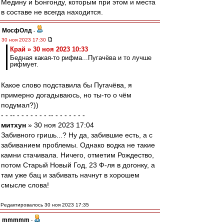
Медину и Бонгонду, которым при этом и места
в составе не всегда находится.
МосфОлд
-
30 ноя 2023 17:30
Край » 30 ноя 2023 10:33
Бедная какая-то рифма...Пугачёва и то лучше
рифмует.
Какое слово подставила бы Пугачёва, я
примерно догадываюсь, но ты-то о чём
подумал?))
- - -- - - - - - - - -- - - - - - - -
митхун
» 30 ноя 2023 17:04
Забивного гришь...? Ну да, забившие есть, а с
забиванием проблемы. Однако водка не такие
камни стачивала. Ничего, отметим Рождество,
потом Старый Новый Год, 23 Ф-ля в догонку, а
там уже бац и забивать начнут в хорошем
смысле слова!
Редактировалось 30 ноя 2023 17:35
mmmmm
-