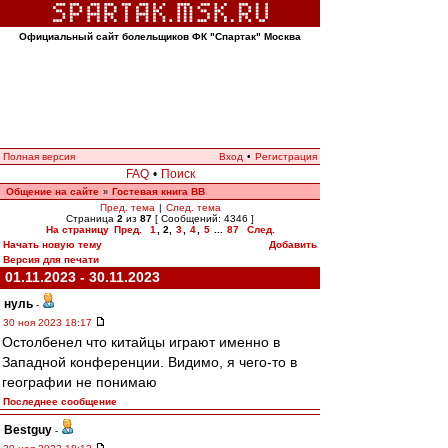
Официальный сайт болельщиков ФК "Спартак" Москва
Полная версия
Вход
•
Регистрация
FAQ
•
Поиск
Общение на сайте
Гостевая книга ВВ
»
Пред. тема
|
След. тема
Страница
2
из
87
[ Сообщений: 4346 ]
На страницу
Пред.
1
,
2
,
3
,
4
,
5
...
87
След.
Начать новую тему
Добавить
Версия для печати
01.11.2023 - 30.11.2023
нуль
-
30 ноя 2023 18:17
Остолбенел что китайцы играют именно в
Западной конференции. Видимо, я чего-то в
географии не понимаю
Последнее сообщение
Bestguy
-