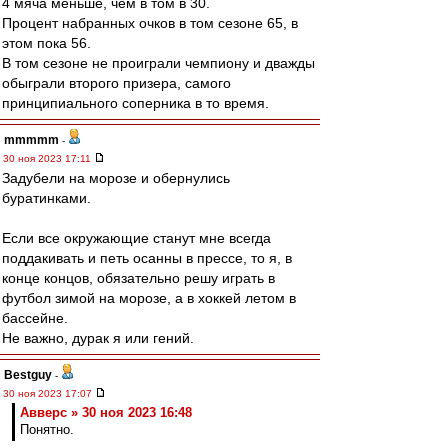
4 мяча меньше, чем в том в 30.
Процент набранных очков в том сезоне 65, в
этом пока 56.
В том сезоне не проиграли чемпиону и дважды
обыграли второго призера, самого
принципиального соперника в то время.
mmmmm
-
30 ноя 2023 17:11
Задубели на морозе и обернулись
буратинками.
Если все окружающие станут мне всегда
поддакивать и петь осанны в прессе, то я, в
конце концов, обязательно решу играть в
футбол зимой на морозе, а в хоккей летом в
бассейне.
Не важно, дурак я или гений.
Bestguy
-
30 ноя 2023 17:07
Авверс » 30 ноя 2023 16:48
Понятно.