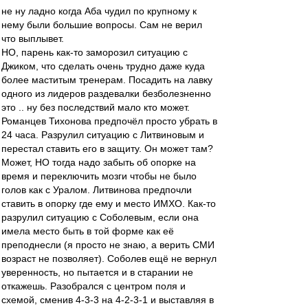
не ну ладно когда Аба чудил по крупному к
нему были большие вопросы. Сам не верил
что выплывет.
НО, парень как-то заморозил ситуацию с
Джиком, что сделать очень трудно даже куда
более маститым тренерам. Посадить на лавку
одного из лидеров раздевалки безболезненно
это .. ну без последствий мало кто может.
Романцев Тихонова предпочёл просто убрать в
24 часа. Разрулил ситуацию с Литвиновым и
перестал ставить его в защиту. Он может там?
Может, НО тогда надо забыть об опорке на
время и переключить мозги чтобы не было
голов как с Уралом. Литвинова предпочли
ставить в опорку где ему и место ИМХО. Как-то
разрулил ситуацию с Соболевым, если она
имела место быть в той форме как её
преподнесли (я просто не знаю, а верить СМИ
возраст не позволяет). Соболев ещё не вернул
уверенность, но пытается и в старании не
откажешь. Разобрался с центром поля и
схемой, сменив 4-3-3 на 4-2-3-1 и выставляя в