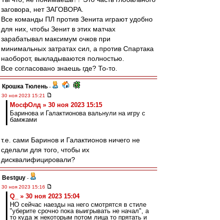
заговора, нет ЗАГОВОРА.
Все команды ПЛ против Зенита играют удобно
для них, чтобы Зенит в этих матчах
зарабатывал максимум очков при
минимальных затратах сил, а против Спартака
наоборот, выкладываются полностью.
Все согласовано знаешь где? То-то.
Крошка Тюлень
-
30 ноя 2023 15:21
МосфОлд » 30 ноя 2023 15:15
Баринова и Галактионова вальнули на игру с
бамжами
т.е. сами Баринов и Галактионов ничего не
сделали для того, чтобы их
дисквалифицировали?
Bestguy
-
30 ноя 2023 15:16
Q_ » 30 ноя 2023 15:04
НО сейчас наезды на него смотрятся в стиле
"уберите срочно пока выигрывать не начал", а
то куда ж некоторым потом лица то прятать и