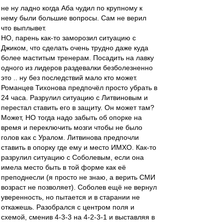
не ну ладно когда Аба чудил по крупному к
нему были большие вопросы. Сам не верил
что выплывет.
НО, парень как-то заморозил ситуацию с
Джиком, что сделать очень трудно даже куда
более маститым тренерам. Посадить на лавку
одного из лидеров раздевалки безболезненно
это .. ну без последствий мало кто может.
Романцев Тихонова предпочёл просто убрать в
24 часа. Разрулил ситуацию с Литвиновым и
перестал ставить его в защиту. Он может там?
Может, НО тогда надо забыть об опорке на
время и переключить мозги чтобы не было
голов как с Уралом. Литвинова предпочли
ставить в опорку где ему и место ИМХО. Как-то
разрулил ситуацию с Соболевым, если она
имела место быть в той форме как её
преподнесли (я просто не знаю, а верить СМИ
возраст не позволяет). Соболев ещё не вернул
уверенность, но пытается и в старании не
откажешь. Разобрался с центром поля и
схемой, сменив 4-3-3 на 4-2-3-1 и выставляя в