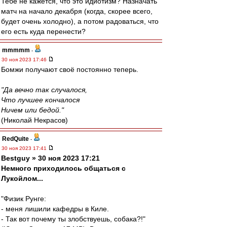
Тебе не кажется, что это идиотизм? Назначать
матч на начало декабря (когда, скорее всего,
будет очень холодно), а потом радоваться, что
его есть куда перенести?
mmmmm
-
30 ноя 2023 17:46
Бомжи получают своё постоянно теперь.
"Да вечно так случалося,
Что лучшее кончалося
Ничем или бедой."
(Николай Некрасов)
RedQuite
-
30 ноя 2023 17:41
Bestguy » 30 ноя 2023 17:21
Немного приходилось общаться с
Лукойлом...
"Физик Рунге:
- меня лишили кафедры в Киле.
- Так вот почему ты злобствуешь, собака?!"