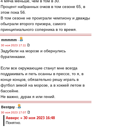
4 мяча меньше, чем в том в 30.
Процент набранных очков в том сезоне 65, в
этом пока 56.
В том сезоне не проиграли чемпиону и дважды
обыграли второго призера, самого
принципиального соперника в то время.
mmmmm
-
30 ноя 2023 17:11
Задубели на морозе и обернулись
буратинками.
Если все окружающие станут мне всегда
поддакивать и петь осанны в прессе, то я, в
конце концов, обязательно решу играть в
футбол зимой на морозе, а в хоккей летом в
бассейне.
Не важно, дурак я или гений.
Bestguy
-
30 ноя 2023 17:07
Авверс » 30 ноя 2023 16:48
Понятно.