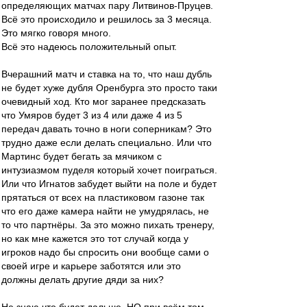
определяющих матчах пару Литвинов-Пруцев.
Всё это происходило и решилось за 3 месяца.
Это мягко говоря много.
Всё это надеюсь положительный опыт.
Вчерашний матч и ставка на то, что наш дубль
не будет хуже дубля Оренбурга это просто таки
очевидный ход. Кто мог заранее предсказать
что Умяров будет 3 из 4 или даже 4 из 5
передач давать точно в ноги соперникам? Это
трудно даже если делать специально. Или что
Мартинс будет бегать за мячиком с
интузиазмом пуделя который хочет поиграться.
Или что Игнатов забудет выйти на поле и будет
прятаться от всех на пластиковом газоне так
что его даже камера найти не умудрялась, не
то что партнёры. За это можно пихать тренеру,
но как мне кажется это тот случай когда у
игроков надо бы спросить они вообще сами о
своей игре и карьере заботятся или это
должны делать другие дяди за них?