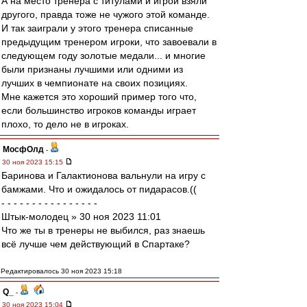
А на место тренера с титулами и игрой взяли
другого, правда тоже не чужого этой команде.
И так заиграли у этого тренера списанные
предыдущим тренером игроки, что завоевали в
следующем году золотые медали... и многие
были признаны лучшими или одними из
лучших в чемпионате на своих позициях.
Мне кажется это хороший пример того что,
если большинство игроков команды играет
плохо, то дело не в игроках.
МосфОлд
-
30 ноя 2023 15:15
Баринова и Галактионова вальнули на игру с
бамжами. Что и ожидалось от пидарасов.((
- - - - - - - - - - - - - - - -
Штык-молодец » 30 ноя 2023 11:01
Что же ты в тренеры не выбился, раз знаешь
всё лучше чем действующий в Спартаке?
Редактировалось 30 ноя 2023 15:18
Q_
-
30 ноя 2023 15:04