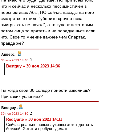
Не знаю что будет дальше, НО при всём том,
что и сейчас я несколько пессимистичен в
перспективах Абы, НО сейчас наезды на него
смотрятся в стиле "уберите срочно пока
выигрывать не начал", а то куда ж некоторым
потом лица то прятать и не порадуешься если
что. Своё то мнение важнее чем Спартак,
правда же?
Авверс
-
30 ноя 2023 14:48
Bestguy » 30 ноя 2023 14:36
Ты когда свои 30 сольдо понести изволишь?
При каких условиях?
Bestguy
-
30 ноя 2023 14:36
RedQuite » 30 ноя 2023 14:33
Сейчас реально новые луковцы хотят догнать
бомжей. Хотят и пробуют делать!