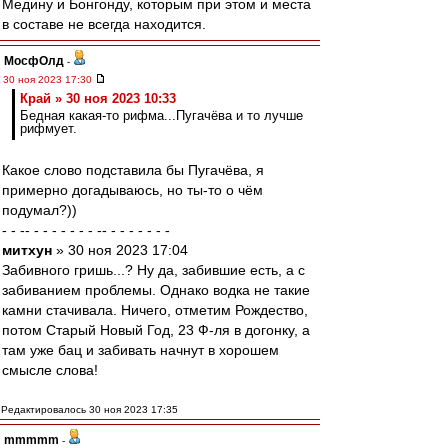
Медину и Бонгонду, которым при этом и места
в составе не всегда находится.
МосфОлд
-
30 ноя 2023 17:30
Край » 30 ноя 2023 10:33
Бедная какая-то рифма...Пугачёва и то лучше
рифмует.
Какое слово подставила бы Пугачёва, я
примерно догадываюсь, но ты-то о чём
подумал?))
- - -- - - - - - - - -- - - - - - - -
митхун
» 30 ноя 2023 17:04
Забивного гришь...? Ну да, забившие есть, а с
забиванием проблемы. Однако водка не такие
камни стачивала. Ничего, отметим Рождество,
потом Старый Новый Год, 23 Ф-ля в догонку, а
там уже бац и забивать начнут в хорошем
смысле слова!
Редактировалось 30 ноя 2023 17:35
mmmmm
-