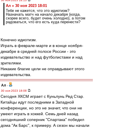
30 ноя 2023 18:13
Ал » 30 ноя 2023 18:01
Тебе не кажется, что это идиотизм?
Назначать матч на начало декабря (когда,
скорее всего, будет очень холодно), а потом
радоваться, что его есть куда перенести?
Конечно идиотизм.
Играть в феврале-марте и в конце ноября-
декабре в средней полосе России - это
издевательство и над футболистами и над
зрителями.
Никакие благие цели не оправдывают этого
издевательства.
Ал
-
30 ноя 2023 18:08
Сегодня ХКСМ играет с Куньлунь Ред Стар.
Китайцы идут последними в Западной
конференции, но это не значит, что они не
умеют играть в хоккей. Семь дней назад
сегодняшний соперник "Спартака" победил
дома "Ак Барс", к примеру. А сезон мы начали