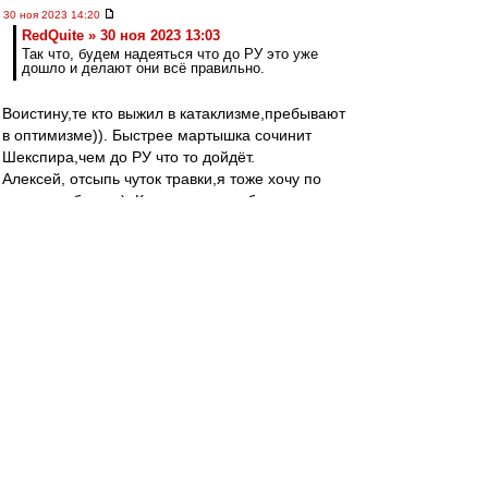
30 ноя 2023 14:20
RedQuite » 30 ноя 2023 13:03
Так что, будем надеяться что до РУ это уже
дошло и делают они всё правильно.
Воистину,те кто выжил в катаклизме,пребывают
в оптимизме)). Быстрее мартышка сочинит
Шекспира,чем до РУ что то дойдёт.
Алексей, отсыпь чуток травки,я тоже хочу по
витать в облаках). Ключевое в сообщении-
именно не покупка, а попытка покупки (сто раз
проходили), а что кто-то дорастет до топ
уровня не "небольшой",а просто мизерный
шанс. Соболев-без мозгов, топом не станешь
Раскатывать на майбахе много ума не надо).
Бонгонда,кмк,уже забил на всё.
Пруцев-возможно,но не при этом тренерском
штабе. Лукойл никогда не сможет правильно
строить футбольную стратегию по нефтяным
бизнес лекалам,а другого они просто не умеют.
Зиеш просто тупо поржал,узнав размер
предлагаемой зарплаты.Видимо после этого
ему и пришлось делать медосмотр,чтобы