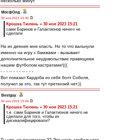
несколько минут.
МосфОлд
-
30 ноя 2023 15:36
Крошка Тюлень » 30 ноя 2023 15:21
сами Баринов и Галактионов ничего не
сделали
На их деяния мне класть. Но то что вальнули
именно на игру с бамжами - вызывает
дополнительное неудовольствие правящими
нашим футболом кастратами!(((
- - - -- - - - -- - - -
Вот показал Кардоба из себя болт Соболя,
получил за это, так тут претензий нет.))
Bestguy
-
30 ноя 2023 15:34
Крошка Тюлень » 30 ноя 2023 15:21
т.е. сами Баринов и Галактионов ничего не
сделали для того, чтобы их
дисквалифицировали?
Ты что, не понимаешь?? Это часть глобального