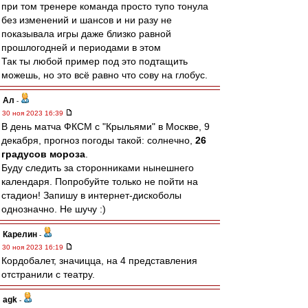
при том тренере команда просто тупо тонула
без изменений и шансов и ни разу не
показывала игры даже близко равной
прошлогодней и периодами в этом
Так ты любой пример под это подтащить
можешь, но это всё равно что сову на глобус.
Ал
-
30 ноя 2023 16:39
В день матча ФКСМ с "Крыльями" в Москве, 9
декабря, прогноз погоды такой: солнечно,
26
градусов мороза
.
Буду следить за сторонниками нынешнего
календаря. Попробуйте только не пойти на
стадион! Запишу в интернет-дискоболы
однозначно. Не шучу :)
Карелин
-
30 ноя 2023 16:19
Кордобалет, значицца, на 4 представления
отстранили с театру.
agk
-