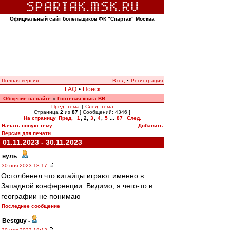
Официальный сайт болельщиков ФК "Спартак" Москва
Полная версия
Вход
•
Регистрация
FAQ
•
Поиск
Общение на сайте
Гостевая книга ВВ
»
Пред. тема
|
След. тема
Страница
2
из
87
[ Сообщений: 4346 ]
На страницу
Пред.
1
,
2
,
3
,
4
,
5
...
87
След.
Начать новую тему
Добавить
Версия для печати
01.11.2023 - 30.11.2023
нуль
-
30 ноя 2023 18:17
Остолбенел что китайцы играют именно в
Западной конференции. Видимо, я чего-то в
географии не понимаю
Последнее сообщение
Bestguy
-