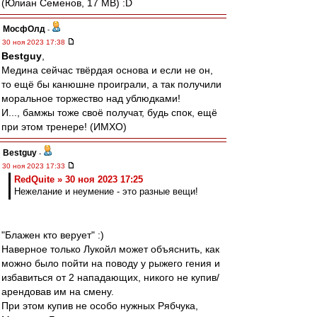
(Юлиан Семенов, 17 МВ) :D
МосфОлд
-
30 ноя 2023 17:38
Bestguy
,
Медина сейчас твёрдая основа и если не он,
то ещё бы канюшне проиграли, а так получили
моральное торжество над ублюдками!
И..., бамжы тоже своё получат, будь спок, ещё
при этом тренере! (ИМХО)
Bestguy
-
30 ноя 2023 17:33
RedQuite » 30 ноя 2023 17:25
Нежелание и неумение - это разные вещи!
"Блажен кто верует" :)
Наверное только Лукойл может объяснить, как
можно было пойти на поводу у рыжего гения и
избавиться от 2 нападающих, никого не купив/
арендовав им на смену.
При этом купив не особо нужных Рябчука,