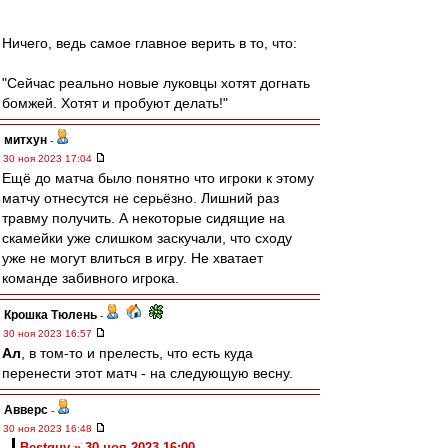
Ничего, ведь самое главное верить в то, что:
"Сейчас реально новые луковцы хотят догнать
бомжей. Хотят и пробуют делать!"
митхун
-
30 ноя 2023 17:04
Ещё до матча было понятно что игроки к этому
матчу отнесутся не серьёзно. Лишний раз
травму получить. А некоторые сидящие на
скамейки уже слишком заскучали, что сходу
уже не могут влиться в игру. Не хватает
команде забивного игрока.
Крошка Тюлень
-
30 ноя 2023 16:57
Ал
, в том-то и прелесть, что есть куда
перенести этот матч - на следующую весну.
Авверс
-
30 ноя 2023 16:48
Bestguy » 30 ноя 2023 16:00