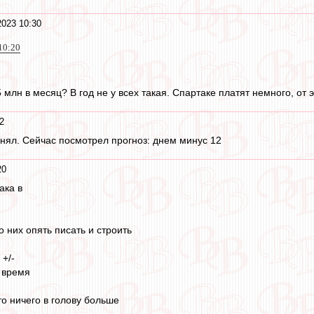
2023 10:30
10:20
5 млн в месяц? В год не у всех такая. Спартаке платят немного, от э
2
енял. Сейчас посмотрел прогноз: днем минус 12
20
ака в
о них опять писать и строить
 +/-
е время
,
то ничего в голову больше