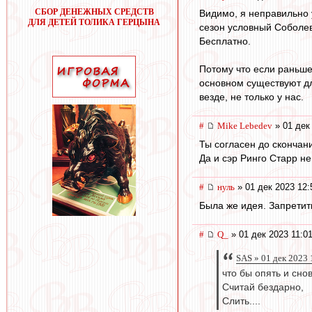
СБОР ДЕНЕЖНЫХ СРЕДСТВ
Видимо, я неправильно 
ДЛЯ ДЕТЕЙ ТОЛИКА ГЕРЦЫНА
сезон условный Соболев 
Бесплатно.
Потому что если раньше
основном существуют дл
везде, не только у нас.
#
Mike Lebedev
» 01 дек
Ты согласен до скончан
Да и сэр Ринго Старр не
#
нуль
» 01 дек 2023 12:
Была же идея. Запретит
#
Q_
» 01 дек 2023 11:0
SAS » 01 дек 2023 
что бы опять и сно
Считай бездарно,
Слить....