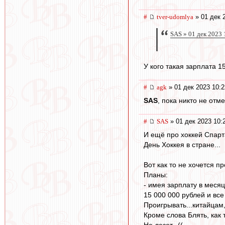
#
tver-udomlya
» 01 дек 
SAS » 01 дек 2023 
У кого такая зарплата 1
#
agk
» 01 дек 2023 10:2
SAS
, пока никто не отм
#
SAS
» 01 дек 2023 10:
И ещё про хоккей Спарт
День Хоккея в стране...
Вот как то не хочется пр
Планы:
- имея зарплату в месяц
15 000 000 рублей и вс
Проигрывать...китайцам
Кроме слова Блять, как 
Не лезет...((