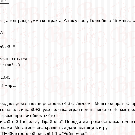
10:43
п, а контракт, сумма контракта. А так у нас у Голдобина 45 млн за 
43
блей!!!!
сяц платится....
 так !!!-:)
 10:43
 И мира.
обедной домашней перестрелке 4:3 с "Аяксом". Меньшой брат "Спар
 с пенальти на 90+3, уже полчаса играя в меньшинстве. Не смотрел
 время при ничейном счёте.
 счёте 0:1 в пользу "Брайтона". Перед этим греки остались тоже в
енами. Могли хозяева сравнять и даже вытащить игру.
ГП+ЖК в гостевой ничьей 1:1 с "Рейнджерс".