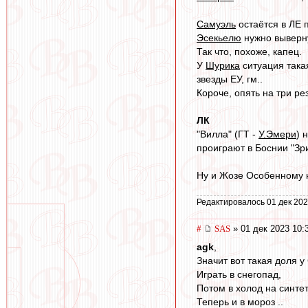
Самуэль
остаётся в ЛЕ 
Эсекьелю
нужно выверну
Так что, похоже, капец.
У
Шурика
ситуация такая
звезды ЕУ, гм..
Короче, опять на три ре
ЛК
"Вилла" (ГТ -
У.Эмери
) 
проиграют в Боснии "Зри
Ну и Жозе Особенному н
Редактировалось 01 дек 202
#
SAS
» 01 дек 2023 10:
agk
,
Значит вот такая доля 
Играть в снегопад,
Потом в холод на синтет
Теперь и в мороз ..