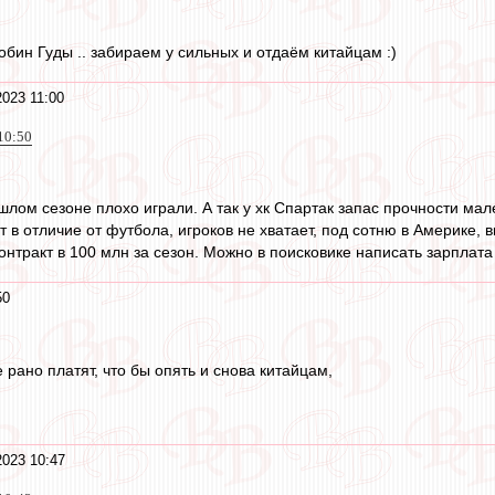
бин Гуды .. забираем у сильных и отдаём китайцам :)
2023 11:00
10:50
шлом сезоне плохо играли. А так у хк Спартак запас прочности мал
т в отличие от футбола, игроков не хватает, под сотню в Америке, 
нтракт в 100 млн за сезон. Можно в поисковике написать зарплата 
50
е рано платят, что бы опять и снова китайцам,
2023 10:47