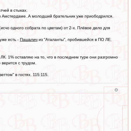
тчей в стыках.
ь в Амстердаме..А молодший брательник уже приободрился.
исчо одного собрата по цветам) от 2-х. Плёвое дело для
 уже есть -
Пашалич
из "Аталанты", пробившейся в ПО ЛЕ.
 ЛК. 1% оставляю на то, что в последнем туре они разгромно
е верится с трудом.
ттом" в гостях. 115:115.