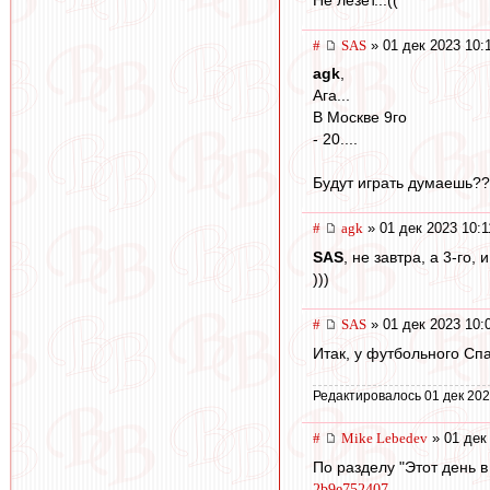
#
SAS
» 01 дек 2023 10:
agk
,
Ага...
В Москве 9го
- 20....
Будут играть думаешь?
#
agk
» 01 дек 2023 10:1
SAS
, не завтра, а 3-го,
)))
#
SAS
» 01 дек 2023 10:
Итак, у футбольного Спа
Редактировалось 01 дек 202
#
Mike Lebedev
» 01 дек
По разделу "Этот день в
2b9e752407