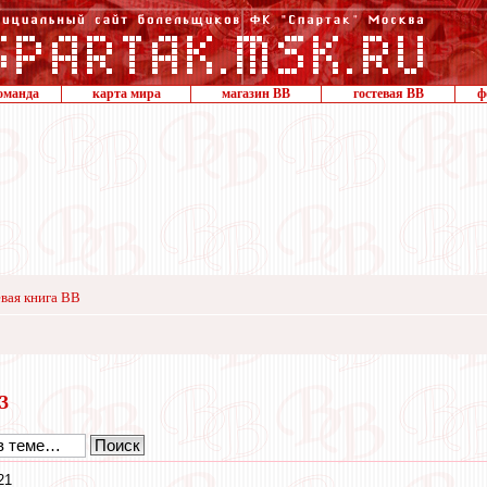
оманда
карта мира
магазин ВВ
гостевая ВВ
ф
вая книга ВВ
23
21