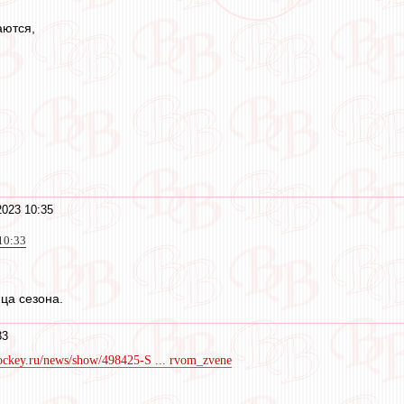
аются,
2023 10:35
10:33
нца сезона.
33
lhockey.ru/news/show/498425-S ... rvom_zvene