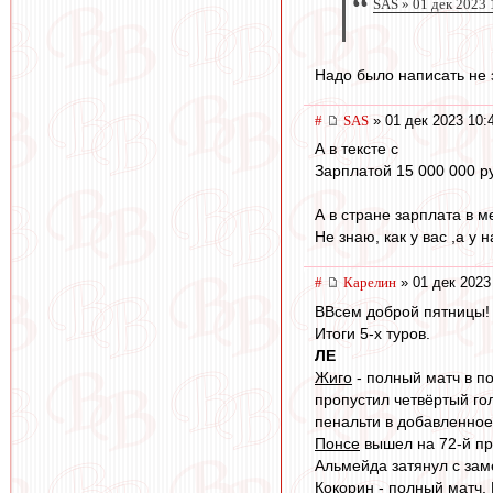
SAS » 01 дек 2023 
Надо было написать не з
#
SAS
» 01 дек 2023 10:
А в тексте с
Зарплатой 15 000 000 ру
А в стране зарплата в ме
Не знаю, как у вас ,а у нас
#
Карелин
» 01 дек 2023
ВВсем доброй пятницы!
Итоги 5-х туров.
ЛЕ
Жиго
- полный матч в п
пропустил четвёртый гол
пенальти в добавленное
Понсе
вышел на 72-й при
Альмейда затянул с зам
Кокорин
- полный матч, 