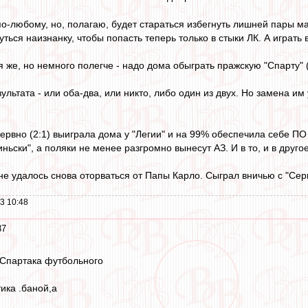
по-любому, но, полагаю, будет стараться избегнуть лишней пары ма
ться наизнанку, чтобы попасть теперь только в стыки ЛК. А играт
 же, но немного полегче - надо дома обыграть пражскую "Спарту" (
зультата - или оба-два, или никто, либо один из двух. Но замена им
нервно (2:1) выиграла дома у "Легии" и на 99% обеспечила себе ПО
ньски", а поляки не менее разгромно вынесут АЗ. И в то, и в друго
е удалось снова оторваться от Папы Карло. Сыграл вничью с "Серве
3 10:48
37
у Спартака футбольного
ика .баной,а