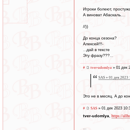
Игроки болеют, простуж
А виноват Абаскаль....
//))
До конца сезона?
Алексей!!!-
...дай в тексте
Эту фразу???...
#
tver-udomlya
» 01 дек 
SAS » 01 дек 2023 
Это не в месяц. А до ко
#
SAS
» 01 дек 2023 10:
tver-udomlya
,
https://al
...