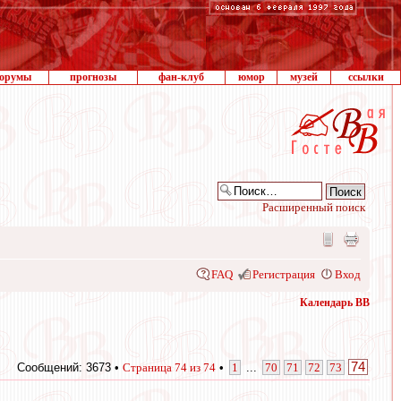
орумы
прогнозы
фан-клуб
юмор
музей
ссылки
Расширенный поиск
FAQ
Регистрация
Вход
Календарь ВВ
74
Сообщений: 3673 •
Страница
74
из
74
•
1
...
70
71
72
73