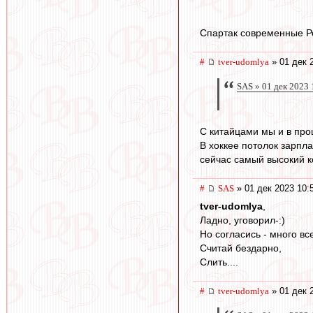
Спартак современные Ро
#
tver-udomlya
» 01 дек 
SAS » 01 дек 2023 
С китайцами мы и в про
В хоккее потолок зарпла
сейчас самый высокий ко
#
SAS
» 01 дек 2023 10:
tver-udomlya
,
Ладно, уговорил-:)
Но согласись - много вс
Считай бездарно,
Слить....
#
tver-udomlya
» 01 дек 