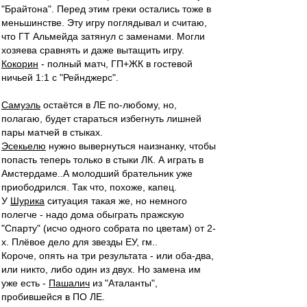
"Брайтона". Перед этим греки остались тоже в
меньшинстве. Эту игру поглядывал и считаю,
что ГТ Альмейда затянул с заменами. Могли
хозяева сравнять и даже вытащить игру.
Кокорин
- полный матч, ГП+ЖК в гостевой
ничьей 1:1 с "Рейнджерс".
Самуэль
остаётся в ЛЕ по-любому, но,
полагаю, будет стараться избегнуть лишней
пары матчей в стыках.
Эсекьелю
нужно вывернуться наизнанку, чтобы
попасть теперь только в стыки ЛК. А играть в
Амстердаме..А молодший брательник уже
приободрился. Так что, похоже, капец.
У
Шурика
ситуация такая же, но немного
полегче - надо дома обыграть пражскую
"Спарту" (исчо одного собрата по цветам) от 2-
х. Плёвое дело для звезды ЕУ, гм..
Короче, опять на три результата - или оба-два,
или никто, либо один из двух. Но замена им
уже есть -
Пашалич
из "Аталанты",
пробившейся в ПО ЛЕ.