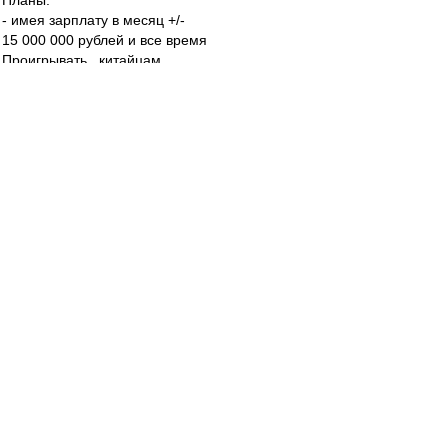
Планы:
- имея зарплату в месяц +/-
15 000 000 рублей и все время
Проигрывать...китайцам,
Кроме слова Блять, как то ничего в голову
больше
Не лезет...((
SAS
-
01 дек 2023 10:13
agk
,
Ага...
В Москве 9го
- 20....
Будут играть думаешь???
agk
-
01 дек 2023 10:11
SAS
, не завтра, а 3-го, и не один, а два (еще с
Крыльями)
)))
SAS
-