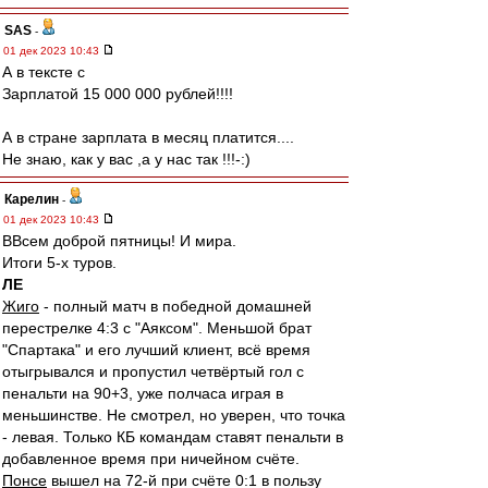
SAS
-
01 дек 2023 10:43
А в тексте с
Зарплатой 15 000 000 рублей!!!!
А в стране зарплата в месяц платится....
Не знаю, как у вас ,а у нас так !!!-:)
Карелин
-
01 дек 2023 10:43
ВВсем доброй пятницы! И мира.
Итоги 5-х туров.
ЛЕ
Жиго
- полный матч в победной домашней
перестрелке 4:3 с "Аяксом". Меньшой брат
"Спартака" и его лучший клиент, всё время
отыгрывался и пропустил четвёртый гол с
пенальти на 90+3, уже полчаса играя в
меньшинстве. Не смотрел, но уверен, что точка
- левая. Только КБ командам ставят пенальти в
добавленное время при ничейном счёте.
Понсе
вышел на 72-й при счёте 0:1 в пользу