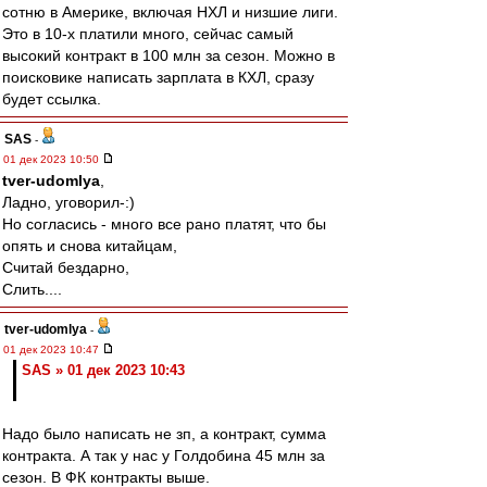
сотню в Америке, включая НХЛ и низшие лиги.
Это в 10-х платили много, сейчас самый
высокий контракт в 100 млн за сезон. Можно в
поисковике написать зарплата в КХЛ, сразу
будет ссылка.
SAS
-
01 дек 2023 10:50
tver-udomlya
,
Ладно, уговорил-:)
Но согласись - много все рано платят, что бы
опять и снова китайцам,
Считай бездарно,
Слить....
tver-udomlya
-
01 дек 2023 10:47
SAS » 01 дек 2023 10:43
Надо было написать не зп, а контракт, сумма
контракта. А так у нас у Голдобина 45 млн за
сезон. В ФК контракты выше.