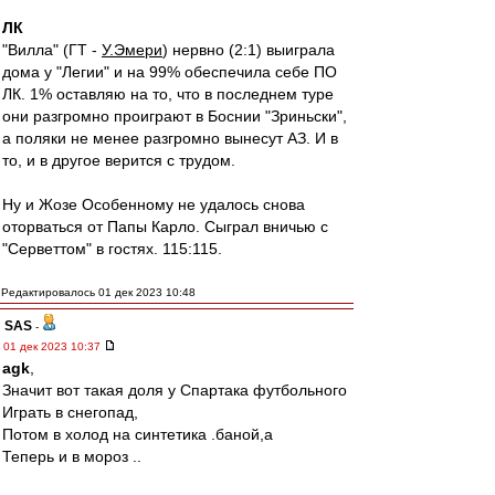
ЛК
"Вилла" (ГТ -
У.Эмери
) нервно (2:1) выиграла
дома у "Легии" и на 99% обеспечила себе ПО
ЛК. 1% оставляю на то, что в последнем туре
они разгромно проиграют в Боснии "Зриньски",
а поляки не менее разгромно вынесут АЗ. И в
то, и в другое верится с трудом.
Ну и Жозе Особенному не удалось снова
оторваться от Папы Карло. Сыграл вничью с
"Серветтом" в гостях. 115:115.
Редактировалось 01 дек 2023 10:48
SAS
-
01 дек 2023 10:37
agk
,
Значит вот такая доля у Спартака футбольного
Играть в снегопад,
Потом в холод на синтетика .баной,а
Теперь и в мороз ..