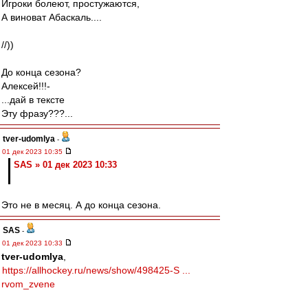
Игроки болеют, простужаются,
А виноват Абаскаль....
//))
До конца сезона?
Алексей!!!-
...дай в тексте
Эту фразу???...
tver-udomlya
-
01 дек 2023 10:35
SAS » 01 дек 2023 10:33
Это не в месяц. А до конца сезона.
SAS
-
01 дек 2023 10:33
tver-udomlya
,
https://allhockey.ru/news/show/498425-S ...
rvom_zvene