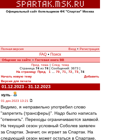
Официальный сайт болельщиков ФК "Спартак" Москва
Полная версия
Вход
•
Регистрация
FAQ
•
Поиск
Общение на сайте
Гостевая книга ВВ
»
Пред. тема
|
След. тема
Страница
74
из
74
[ Сообщений: 3673 ]
На страницу
Пред.
1
...
70
,
71
,
72
,
73
,
74
Начать новую тему
Добавить
Версия для печати
01.12.2023 - 31.12.2023
нуль
-
01 дек 2023 13:21
Видимо, я неправильно употребил слово
"запретить (трансферы)". Надо было написать
"отменить". Переходы ограничиваются заявкой.
На текущий сезон условный Соболев заявлен
за Спартак. Значит, он играет за Спартак. На
следующий сезон может остаться в Спартаке,