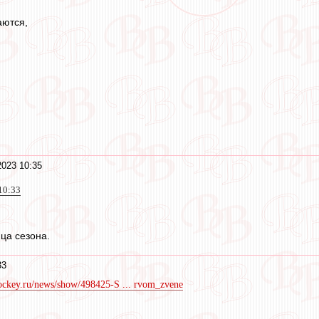
аются,
2023 10:35
10:33
нца сезона.
33
lhockey.ru/news/show/498425-S ... rvom_zvene