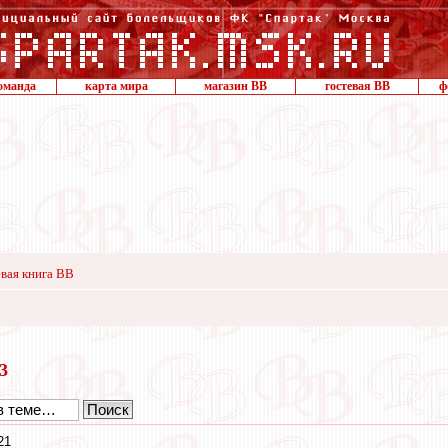
оманда
карта мира
магазин ВВ
гостевая ВВ
ф
вая книга ВВ
23
21