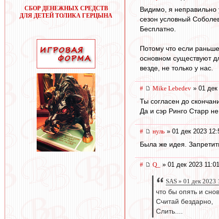
СБОР ДЕНЕЖНЫХ СРЕДСТВ
Видимо, я неправильно 
ДЛЯ ДЕТЕЙ ТОЛИКА ГЕРЦЫНА
сезон условный Соболев 
Бесплатно.
Потому что если раньше
основном существуют дл
везде, не только у нас.
#
Mike Lebedev
» 01 дек
Ты согласен до скончан
Да и сэр Ринго Старр не
#
нуль
» 01 дек 2023 12:
Была же идея. Запретит
#
Q_
» 01 дек 2023 11:0
SAS » 01 дек 2023 
что бы опять и сно
Считай бездарно,
Слить....