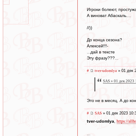
Игроки болеют, простуж
А виноват Абаскаль....
//))
До конца сезона?
Алексей!!!-
...дай в тексте
Эту фразу???...
#
tver-udomlya
» 01 дек 
SAS » 01 дек 2023 
Это не в месяц. А до ко
#
SAS
» 01 дек 2023 10:
tver-udomlya
,
https://al
...