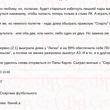
по-любому, но, полагаю, будет стараться избегнуть лишней пары ма
ться наизнанку, чтобы попасть теперь только в стыки ЛК. А играт
 же, но немного полегче - надо дома обыграть пражскую "Спарту" (
зультата - или оба-два, или никто, либо один из двух. Но замена им
нервно (2:1) выиграла дома у "Легии" и на 99% обеспечила себе ПО
ньски", а поляки не менее разгромно вынесут АЗ. И в то, и в друго
е удалось снова оторваться от Папы Карло. Сыграл вничью с "Серве
3 10:48
37
у Спартака футбольного
ика .баной,а