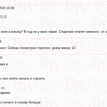
2023 10:30
10:20
5 млн в месяц? В год не у всех такая. Спартаке платят немного, от э
2
енял. Сейчас посмотрел прогноз: днем минус 12
20
ака в
о них опять писать и строить
 +/-
е время
,
то ничего в голову больше