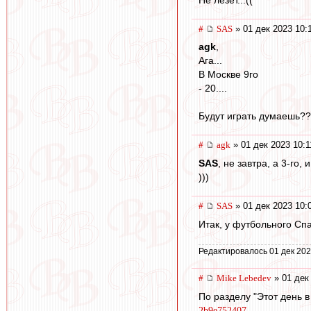
#
SAS
» 01 дек 2023 10:
agk
,
Ага...
В Москве 9го
- 20....
Будут играть думаешь?
#
agk
» 01 дек 2023 10:1
SAS
, не завтра, а 3-го,
)))
#
SAS
» 01 дек 2023 10:
Итак, у футбольного Спа
Редактировалось 01 дек 202
#
Mike Lebedev
» 01 дек
По разделу "Этот день в
2b9e752407