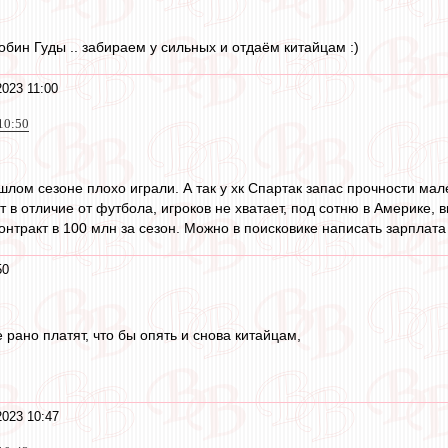
бин Гуды .. забираем у сильных и отдаём китайцам :)
2023 11:00
10:50
шлом сезоне плохо играли. А так у хк Спартак запас прочности мал
т в отличие от футбола, игроков не хватает, под сотню в Америке, 
нтракт в 100 млн за сезон. Можно в поисковике написать зарплата 
50
е рано платят, что бы опять и снова китайцам,
2023 10:47