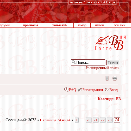
орумы
прогнозы
фан-клуб
юмор
музей
ссылки
Расширенный поиск
FAQ
Регистрация
Вход
Календарь ВВ
74
Сообщений: 3673 •
Страница
74
из
74
•
1
...
70
71
72
73