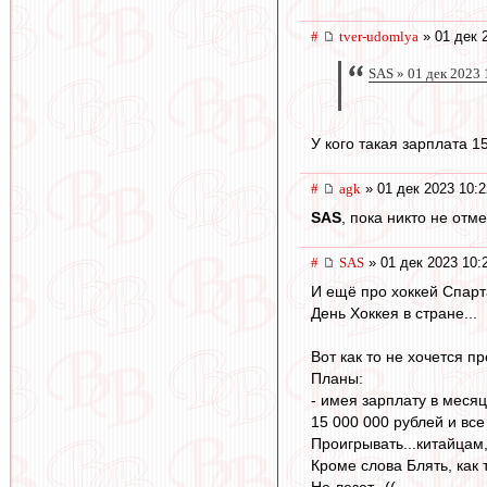
#
tver-udomlya
» 01 дек 
SAS » 01 дек 2023 
У кого такая зарплата 1
#
agk
» 01 дек 2023 10:2
SAS
, пока никто не отм
#
SAS
» 01 дек 2023 10:
И ещё про хоккей Спарт
День Хоккея в стране...
Вот как то не хочется пр
Планы:
- имея зарплату в месяц
15 000 000 рублей и вс
Проигрывать...китайцам
Кроме слова Блять, как 
Не лезет...((