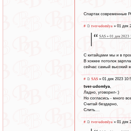
Спартак современные Ро
#
tver-udomlya
» 01 дек 
SAS » 01 дек 2023 
С китайцами мы и в про
В хоккее потолок зарпла
сейчас самый высокий ко
#
SAS
» 01 дек 2023 10:
tver-udomlya
,
Ладно, уговорил-:)
Но согласись - много вс
Считай бездарно,
Слить....
#
tver-udomlya
» 01 дек 