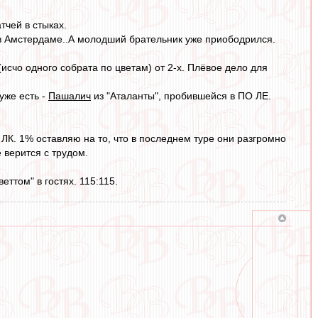
тчей в стыках.
ь в Амстердаме..А молодший брательник уже приободрился.
исчо одного собрата по цветам) от 2-х. Плёвое дело для
 уже есть -
Пашалич
из "Аталанты", пробившейся в ПО ЛЕ.
 ЛК. 1% оставляю на то, что в последнем туре они разгромно
е верится с трудом.
ттом" в гостях. 115:115.