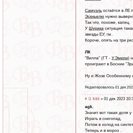
Самуэль
остаётся в ЛЕ 
Эсекьелю
нужно выверну
Так что, похоже, капец.
У
Шурика
ситуация такая
звезды ЕУ, гм..
Короче, опять на три ре
ЛК
"Вилла" (ГТ -
У.Эмери
) 
проиграют в Боснии "Зри
Ну и Жозе Особенному н
Редактировалось 01 дек 202
#
SAS
» 01 дек 2023 10:
agk
,
Значит вот такая доля 
Играть в снегопад,
Потом в холод на синтет
Теперь и в мороз ..