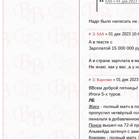
SAS » 01 дек 2023 
Надо было написать не з
#
SAS
» 01 дек 2023 10:
А в тексте с
Зарплатой 15 000 000 ру
А в стране зарплата в ме
Не знаю, как у вас ,а у нас
#
Карелин
» 01 дек 2023
ВВсем доброй пятницы!
Итоги 5-х туров.
ЛЕ
Жиго
- полный матч в п
пропустил четвёртый гол
пенальти в добавленное
Понсе
вышел на 72-й при
Альмейда затянул с зам
Кокорин
- полный матч, 