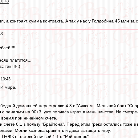
10:43
п, а контракт, сумма контракта. А так у нас у Голдобина 45 млн за 
43
блей!!!!
сяц платится....
 так !!!-:)
 10:43
 И мира.
обедной домашней перестрелке 4:3 с "Аяксом". Меньшой брат "Спар
 с пенальти на 90+3, уже полчаса играя в меньшинстве. Не смотрел
 время при ничейном счёте.
 счёте 0:1 в пользу "Брайтона". Перед этим греки остались тоже в
енами. Могли хозяева сравнять и даже вытащить игру.
ГП+ЖК в гостевой ничьей 1:1 с "Рейнджерс".