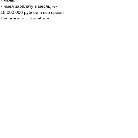
Планы:
- имея зарплату в месяц +/-
15 000 000 рублей и все время
Проигрывать...китайцам,
Кроме слова Блять, как то ничего в голову
больше
Не лезет...((
SAS
-
01 дек 2023 10:13
agk
,
Ага...
В Москве 9го
- 20....
Будут играть думаешь???
agk
-
01 дек 2023 10:11
SAS
, не завтра, а 3-го, и не один, а два (еще с
Крыльями)
)))
SAS
-