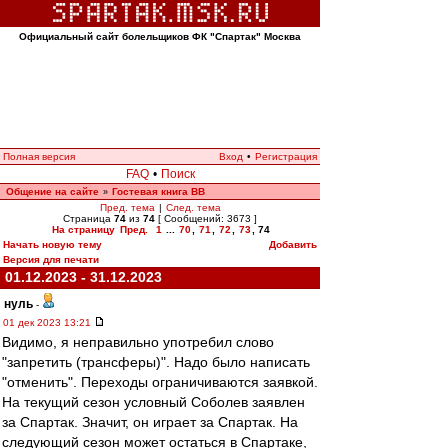
Официальный сайт болельщиков ФК "Спартак" Москва
Полная версия
Вход
•
Регистрация
FAQ
•
Поиск
Общение на сайте
Гостевая книга ВВ
»
Пред. тема
|
След. тема
Страница
74
из
74
[ Сообщений: 3673 ]
На страницу
Пред.
1
...
70
,
71
,
72
,
73
,
74
Начать новую тему
Добавить
Версия для печати
01.12.2023 - 31.12.2023
нуль
-
01 дек 2023 13:21
Видимо, я неправильно употребил слово
"запретить (трансферы)". Надо было написать
"отменить". Переходы ограничиваются заявкой.
На текущий сезон условный Соболев заявлен
за Спартак. Значит, он играет за Спартак. На
следующий сезон может остаться в Спартаке,