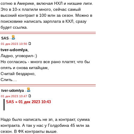
сотню в Америке, включая НХЛ и низшие лиги.
Это в 10-х платили много, сейчас самый
высокий контракт в 100 млн за сезон. Можно в
поисковике написать зарплата в КХЛ, сразу
будет ссылка.
SAS
-
01 дек 2023 10:50
tver-udomlya
,
Ладно, уговорил-:)
Но согласись - много все рано платят, что бы
опять и снова китайцам,
Считай бездарно,
Слить....
tver-udomlya
-
01 дек 2023 10:47
SAS » 01 дек 2023 10:43
Надо было написать не зп, а контракт, сумма
контракта. А так у нас у Голдобина 45 млн за
сезон. В ФК контракты выше.