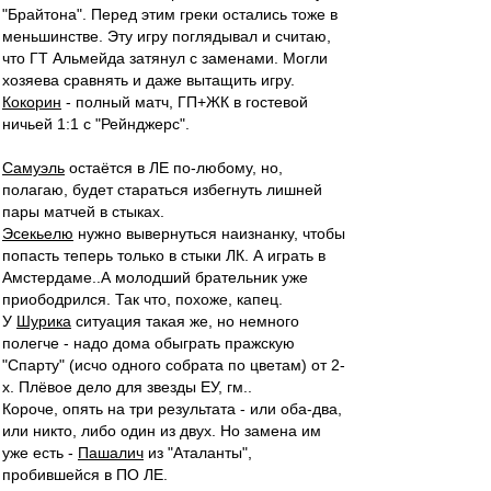
"Брайтона". Перед этим греки остались тоже в
меньшинстве. Эту игру поглядывал и считаю,
что ГТ Альмейда затянул с заменами. Могли
хозяева сравнять и даже вытащить игру.
Кокорин
- полный матч, ГП+ЖК в гостевой
ничьей 1:1 с "Рейнджерс".
Самуэль
остаётся в ЛЕ по-любому, но,
полагаю, будет стараться избегнуть лишней
пары матчей в стыках.
Эсекьелю
нужно вывернуться наизнанку, чтобы
попасть теперь только в стыки ЛК. А играть в
Амстердаме..А молодший брательник уже
приободрился. Так что, похоже, капец.
У
Шурика
ситуация такая же, но немного
полегче - надо дома обыграть пражскую
"Спарту" (исчо одного собрата по цветам) от 2-
х. Плёвое дело для звезды ЕУ, гм..
Короче, опять на три результата - или оба-два,
или никто, либо один из двух. Но замена им
уже есть -
Пашалич
из "Аталанты",
пробившейся в ПО ЛЕ.