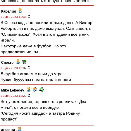
Морозова, но сделать это будет очень нелегко.
Карелин
-
02 дек 2023 12:48
В Союзе кеды не носили только деды. А Виктор
Робертович в них даже выступал. Сам видел, в
"Олимпийском". Хотя в этом здании все в них
играли.
Некоторые даже в футбол. Но это
предположение, гм..
Спектр
-
02 дек 2023 12:37
В футбол играем с ночи до утра
Чужие буууутсы нам натерли ноооги
Mike Lebedev
-
02 дек 2023 12:23
Вот у поколения, игравшего в репликах "Два
мяча", с ногами все в порядке
"Сегодня носит адидас - а завтра Родину
продаст"
авоська
-