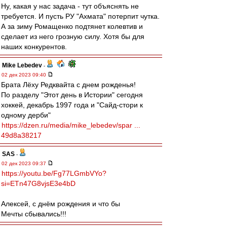
Ну, какая у нас задача - тут объяснять не
требуется. И пусть РУ "Ахмата" потерпит чутка.
А за зиму Ромащенко подтянет колевтив и
сделает из него грозную силу. Хотя бы для
наших конкурентов.
Mike Lebedev
-
02 дек 2023 09:40
Брата Лёху Редквайта с днем рожденья!
По разделу "Этот день в Истории" сегодня
хоккей, декабрь 1997 года и "Сайд-стори к
одному дерби"
https://dzen.ru/media/mike_lebedev/spar ...
49d8a38217
SAS
-
02 дек 2023 09:37
https://youtu.be/Fg77LGmbVYo?
si=ETn47G8vjsE3e4bD
Алексей, с днём рождения и что бы
Мечты сбывались!!!