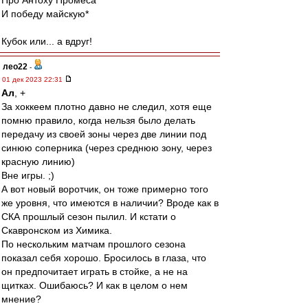
Про Антоху Промеса
И победу майскую*
Кубок или... а вдруг!
лео22
-
01 дек 2023 22:31
Ал
, +
За хоккеем плотно давно не следил, хотя еще
помню правило, когда нельзя было делать
передачу из своей зоны через две линии под
синюю соперника (через среднюю зону, через
красную линию)
Вне игры. ;)
А вот новый воротчик, он тоже примерно того
же уровня, что имеются в наличии? Вроде как в
СКА прошлый сезон пылил. И кстати о
Скавронском из Химика.
По нескольким матчам прошлого сезона
показал себя хорошо. Бросилось в глаза, что
он предпочитает играть в стойке, а не на
щитках. Ошибаюсь? И как в целом о нем
мнение?