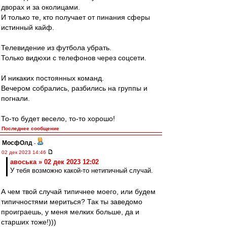
дворах и за околицами.
И только те, кто получает от пинания сферы
истинный кайф.
Телевидение из футбола убрать.
Только видюхи с телефонов через соцсети.
И никаких постоянных команд.
Вечером собрались, разбились на группы и
погнали.
То-то будет весело, то-то хорошо!
Последнее сообщение
МосфОлд
-
02 дек 2023 14:46
авоська » 02 дек 2023 12:02
У тебя возможно какой-то нетипичный случай.
А чем твой случай типичнее моего, или будем
типичностями мериться? Так ты заведомо
проиграешь, у меня мелких больше, да и
старших тоже!)))