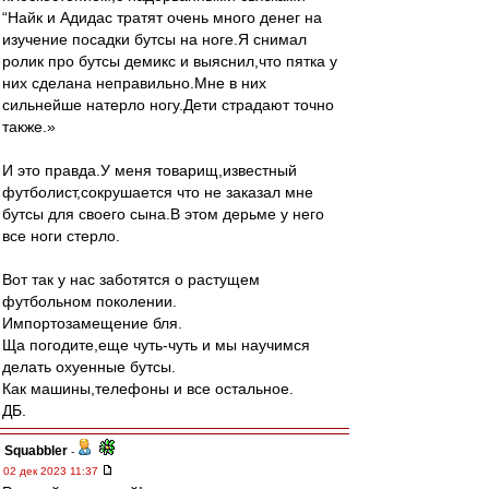
“Найк и Адидас тратят очень много денег на
изучение посадки бутсы на ноге.Я снимал
ролик про бутсы демикс и выяснил,что пятка у
них сделана неправильно.Мне в них
сильнейше натерло ногу.Дети страдают точно
также.»
И это правда.У меня товарищ,известный
футболист,сокрушается что не заказал мне
бутсы для своего сына.В этом дерьме у него
все ноги стерло.
Вот так у нас заботятся о растущем
футбольном поколении.
Импортозамещение бля.
Ща погодите,еще чуть-чуть и мы научимся
делать охуенные бутсы.
Как машины,телефоны и все остальное.
ДБ.
Squabbler
-
02 дек 2023 11:37