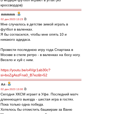
В модерн футбол играют в уггах (из
кроссвордов)
mmmmm
-
02 дек 2023 13:23
Мне случалось в детстве зимой играть в
футбол в валенках.
Я бы согласился, чтобы мне опять 10 и
никакого адидаса.
Провести последнюю игру года Спартака в
Москве в стиле ретро - в валенках на босу ногу.
Весело и хуй с ним.
https://youtu.be/o4Vgr1ab30c?
si=boZgAszFna0_B7ez&t=52
Ал
-
02 дек 2023 13:00
Сегодня ХКСМ играет в Уфе. Последний матч
длиннющего выезда - шестая игра в гостях.
Пока только одна победа.
Хотелось бы отомстить башкирам за Ваню