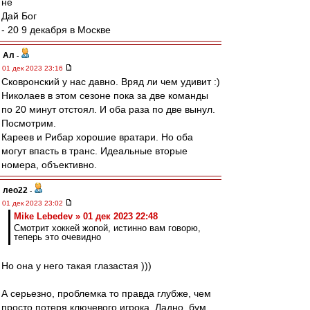
не
Дай Бог
- 20 9 декабря в Москве
Ал
-
01 дек 2023 23:16
Сковронский у нас давно. Вряд ли чем удивит :)
Николаев в этом сезоне пока за две команды
по 20 минут отстоял. И оба раза по две вынул.
Посмотрим.
Кареев и Рибар хорошие вратари. Но оба
могут впасть в транс. Идеальные вторые
номера, объективно.
лео22
-
01 дек 2023 23:02
Mike Lebedev » 01 дек 2023 22:48
Смотрит хоккей жопой, истинно вам говорю,
теперь это очевидно
Но она у него такая глазастая )))
А серьезно, проблемка то правда глубже, чем
просто потеря ключевого игрока. Ладно, бум