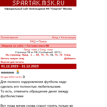
Официальный сайт болельщиков ФК "Спартак" Москва
Полная версия
Вход
•
Регистрация
FAQ
•
Поиск
Общение на сайте
Гостевая книга ВВ
»
Пред. тема
|
След. тема
Страница
72
из
74
[ Сообщений: 3673 ]
На страницу
Пред.
1
...
69
,
70
,
71
,
72
,
73
,
74
След.
Начать новую тему
Добавить
Версия для печати
01.12.2023 - 31.12.2023
mmmmm
-
02 дек 2023 14:51
Для полного оздоровления футбола надо
сделать его полностью любительским.
То есть, отменить обращение денег между
футболистами.
Вот тогда мячик снова станут гонять только во