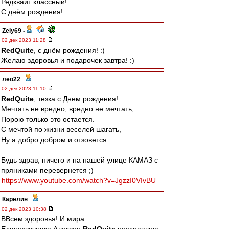
Редквайт классный!
С днём рождения!
Zely69
-
02 дек 2023 11:28
RedQuite
, с днём рождения! :)
Желаю здоровья и подарочек завтра! :)
лео22
-
02 дек 2023 11:10
RedQuite
, тезка с Днем рождения!
Мечтать не вредно, вредно не мечтать,
Порою только это остается.
С мечтой по жизни веселей шагать,
Ну а добро добром и отзовется.
Будь здрав, ничего и на нашей улице КАМАЗ с
пряниками перевернется ;)
https://www.youtube.com/watch?v=JgzzI0VIvBU
Карелин
-
02 дек 2023 10:38
ВВсем здоровья! И мира