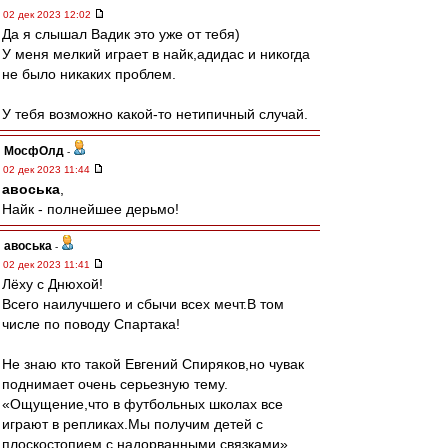
02 дек 2023 12:02
Да я слышал Вадик это уже от тебя)
У меня мелкий играет в найк,адидас и никогда
не было никаких проблем.
У тебя возможно какой-то нетипичный случай.
МосфОлд
-
02 дек 2023 11:44
авоська
,
Найк - полнейшее дерьмо!
авоська
-
02 дек 2023 11:41
Лёху с Днюхой!
Всего наилучшего и сбычи всех мечт.В том
числе по поводу Спартака!
Не знаю кто такой Евгений Спиряков,но чувак
поднимает очень серьезную тему.
«Ощущение,что в футбольных школах все
играют в репликах.Мы получим детей с
плоскостопием,с надорванными связками»