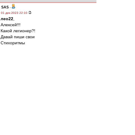
SAS
-
01 дек 2023 22:10
лео22
,
Алексей!!!
Какой легионер?!
Давай пиши свои
Стихоритмы
ВВсегда!!!!!!!
...просто Пушкин для сайта ВВ не чужой как
бы-:)
Вот и написал про
Болдинскую осень
Ал
-
01 дек 2023 22:03
лео22 » 01 дек 2023 21:31
тоже считаешь, что все наши катаклизмы
связаны с потерей Морозова?
Есть ощущение, что попали в какую-то яму
(функциональную, психологическую) и
началось это еще до того, как Ваня выбыл из
строя.