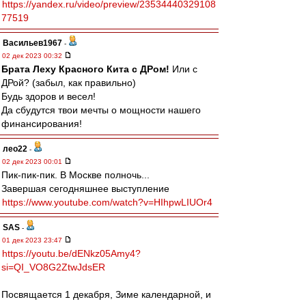
https://yandex.ru/video/preview/23534440329108
77519
Васильев1967
-
02 дек 2023 00:32
Брата Леху Красного Кита с ДРом!
Или с
ДРой? (забыл, как правильно)
Будь здоров и весел!
Да сбудутся твои мечты о мощности нашего
финансирования!
лео22
-
02 дек 2023 00:01
Пик-пик-пик. В Москве полночь...
Завершая сегодняшнее выступление
https://www.youtube.com/watch?v=HIhpwLIUOr4
SAS
-
01 дек 2023 23:47
https://youtu.be/dENkz05Amy4?
si=QI_VO8G2ZtwJdsER
Посвящается 1 декабря, Зиме календарной, и