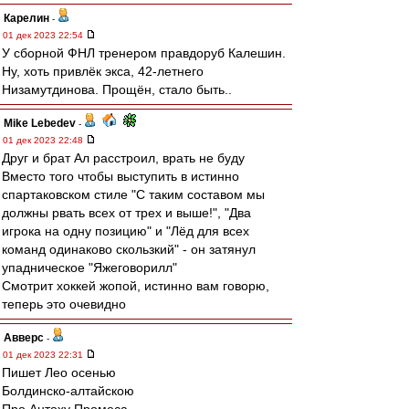
Карелин
-
01 дек 2023 22:54
У сборной ФНЛ тренером правдоруб Калешин.
Ну, хоть привлёк экса, 42-летнего
Низамутдинова. Прощён, стало быть..
Mike Lebedev
-
01 дек 2023 22:48
Друг и брат Ал расстроил, врать не буду
Вместо того чтобы выступить в истинно
спартаковском стиле "С таким составом мы
должны рвать всех от трех и выше!", "Два
игрока на одну позицию" и "Лёд для всех
команд одинаково скользкий" - он затянул
упадническое "Яжеговорилл"
Смотрит хоккей жопой, истинно вам говорю,
теперь это очевидно
Авверс
-
01 дек 2023 22:31
Пишет Лео осенью
Болдинско-алтайскою