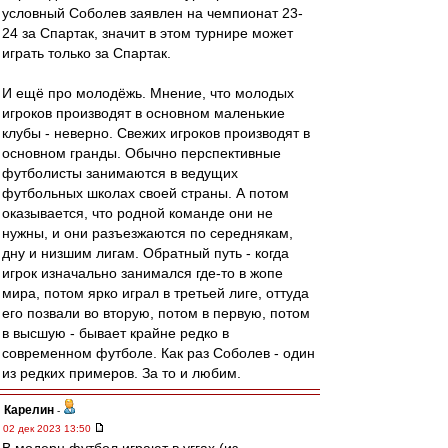
условный Соболев заявлен на чемпионат 23-
24 за Спартак, значит в этом турнире может
играть только за Спартак.
И ещё про молодёжь. Мнение, что молодых
игроков производят в основном маленькие
клубы - неверно. Свежих игроков производят в
основном гранды. Обычно перспективные
футболисты занимаются в ведущих
футбольных школах своей страны. А потом
оказывается, что родной команде они не
нужны, и они разъезжаются по середнякам,
дну и низшим лигам. Обратный путь - когда
игрок изначально занимался где-то в жопе
мира, потом ярко играл в третьей лиге, оттуда
его позвали во вторую, потом в первую, потом
в высшую - бывает крайне редко в
современном футболе. Как раз Соболев - один
из редких примеров. За то и любим.
Карелин
-
02 дек 2023 13:50