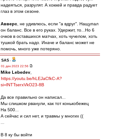
надеяться, разрулят. А хоккей и правда радует
глаз в этом сезоне.
Авверс
, не удивлюсь, если "а вдруг". Нащупал
он баланс. Все в его руках. Удержит, то...Но 6
очков в оставшихся матчах, хоть чучелом, хоть
тушкой брать надо. Иначе и баланс может не
помочь, много уже потеряно.
SAS
-
01 дек 2023 22:56
Mike Lebedev
,
https://youtu.be/hLEJaCfkC-A?
si=lNTTserxVkO23-8B
Да все правильно он написал...
Мы слишком рванули, как тот конькобежец
На 500...
А сейчас и сил нет, и травмы у многих ((
...
В 8 ку бы войти