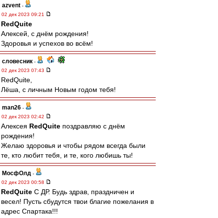
azvent
-
02 дек 2023 09:21
RedQuite
Алексей, с днём рождения!
Здоровья и успехов во всём!
словесник
-
02 дек 2023 07:43
RedQuite,
Лёша, с личным Новым годом тебя!
man26
-
02 дек 2023 02:42
Алексея
RedQuite
поздравляю с днём
рождения!
Желаю здоровья и чтобы рядом всегда были
те, кто любит тебя, и те, кого любишь ты!
МосфОлд
-
02 дек 2023 00:58
RedQuite
С ДР. Будь здрав, праздничен и
весел! Пусть сбудутся твои благие пожелания в
адрес Спартака!!!