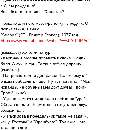
Единозвучника Алексея
RedQuite
поздравляю
с Днём рождения!
Всех благ и Чемпион - "Спартак"!
Пришлю для него музоткрыточку из редких. Он
любит такие, я знаю..
"Strapps" (ГТ - Роджер Гловер), 1977 год.
https://www.youtube.com/watch?v=wFYl14fMAo4
(вздыхает) Хотелки на тур.
- Карпину в Москве добавить к своим 5 один
балл. А лучше три. Тогда я всё ему прощу
(смеётся).
- Вот ровно тоже и Деограсии. Только ему к 7
очкам прибавлять надо. Ну, тут понятно - "Мы,
испанцы, не обманываем друг друга!" (почти
Брат-2, кино).
- У депо воскресник должен пройти на "ура".
Обязан просто. Несмотря на отсутствие двух
вождей, да..
- У Рахимова в понедельник такие же задачи,
как у "Ростова" и "Оренбурга". Три очка - это
тоже ни о чём.