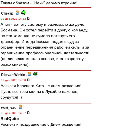
Таким образом - "Найк" дерьмо втройне!
Спектр
-
02 дек 2023 14:33
А так - вот эту систему и разломало же дело
Босмана. Он хотел перейти в другую команду,
но эта команда не сумела потянуть его
трансфер. И тогда Босман подал в суд за
ограничение передвижения рабочей силы и за
ограничение профессиональной деятельности
(он лишился места в основе, и его зарплату
резко снизили).
Rip van Winkle
-
02 дек 2023 14:30
Алексея Красного Кита - с днём рождения!
Пусть все твои мечты о Лукойле наконец
сбудутся! :)
wert_vao
-
02 дек 2023 14:27
RedQuite
Респект и поздравление с Днём рождения!