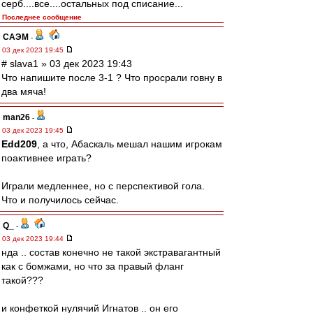
серб....все....остальных под списание...
Последнее сообщение
САЭМ
-
03 дек 2023 19:45
# slava1 » 03 дек 2023 19:43
Что напишите после 3-1 ? Что просрали говну в
два мяча!
man26
-
03 дек 2023 19:45
Edd209
, а что, Абаскаль мешал нашим игрокам
поактивнее играть?
Играли медленнее, но с перспективой гола.
Что и получилось сейчас.
Q_
-
03 дек 2023 19:44
нда .. состав конечно не такой экстравагантный
как с бомжами, но что за правый фланг
такой???
и конфеткой нулячий Игнатов .. он его