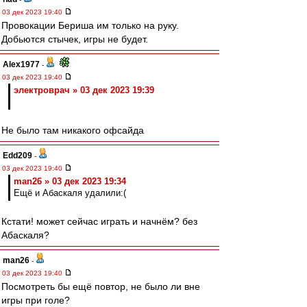
03 дек 2023 19:40
Провокации Бериша им только на руку.
Добьются стычек, игры не будет.
Alex1977
-
03 дек 2023 19:40
электроврач » 03 дек 2023 19:39
Не было там никакого офсайда
Edd209
-
03 дек 2023 19:40
man26 » 03 дек 2023 19:34
Ещё и Абаскаля удалили:(
Кстати! может сейчас играть и начнём? без
Абаскаля?
man26
-
03 дек 2023 19:40
Посмотреть бы ещё повтор, не было ли вне
игры при голе?