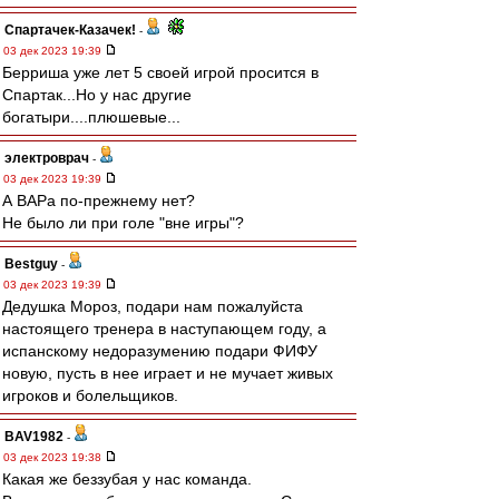
Спартачек-Казачек!
-
03 дек 2023 19:39
Берриша уже лет 5 своей игрой просится в
Спартак...Но у нас другие
богатыри....плюшевые...
электроврач
-
03 дек 2023 19:39
А ВАРа по-прежнему нет?
Не было ли при голе "вне игры"?
Bestguy
-
03 дек 2023 19:39
Дедушка Мороз, подари нам пожалуйста
настоящего тренера в наступающем году, а
испанскому недоразумению подари ФИФУ
новую, пусть в нее играет и не мучает живых
игроков и болельщиков.
BAV1982
-
03 дек 2023 19:38
Какая же беззубая у нас команда.