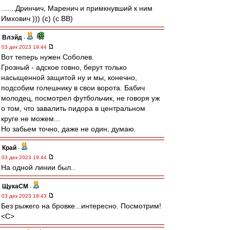
.......Дринчич, Маренич и примкнувший к ним
Имхович ))) (с) (с ВВ)
Влэйд
-
03 дек 2023 19:44
Вот теперь нужен Соболев.
Грозный - адское говно, берут только
насыщенной защитой ну и мы, конечно,
подсобим голешнику в свои ворота. Бабич
молодец, посмотрел футбольчик, не говоря уж
о том, что завалить пидора в центральном
круге не можем...
Но забьем точно, даже не один, думаю.
Край
-
03 дек 2023 19:44
На одной линии был..
ЩукаСМ
-
03 дек 2023 19:43
Без рыжего на бровке...интересно. Посмотрим!
<C>