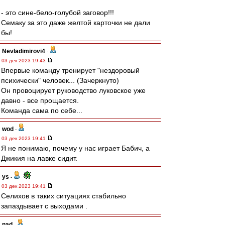
- это сине-бело-голубой заговор!!!
Семаку за это даже желтой карточки не дали
бы!
Nevladimirovi4
-
03 дек 2023 19:43
Впервые команду тренирует "нездоровый
психически" человек... (Зачеркнуто)
Он провоцирует руководство луковское уже
давно - все прощается.
Команда сама по себе...
wod
-
03 дек 2023 19:41
Я не понимаю, почему у нас играет Бабич, а
Джикия на лавке сидит.
ys
-
03 дек 2023 19:41
Селихов в таких ситуациях стабильно
запаздывает с выходами .
nad
-