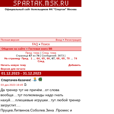
Официальный сайт болельщиков ФК "Спартак" Москва
Полная версия
Вход
•
Регистрация
FAQ
•
Поиск
Общение на сайте
Гостевая книга ВВ
»
Пред. тема
|
След. тема
Страница
67
из
74
[ Сообщений: 3673 ]
На страницу
Пред.
1
...
64
,
65
,
66
,
67
,
68
,
69
,
70
...
74
След.
Начать новую тему
Добавить
Версия для печати
01.12.2023 - 31.12.2023
Спартачек-Казачек!
-
03 дек 2023 19:45
Да тренер тут не причём...от слова
вообще....тут полкоманды надо гнать
нахуй.....плюшевые игрушки...тут любой тренер
загрустит.....
Пруцев.Литвинов.Соболев.Зина .Промес и