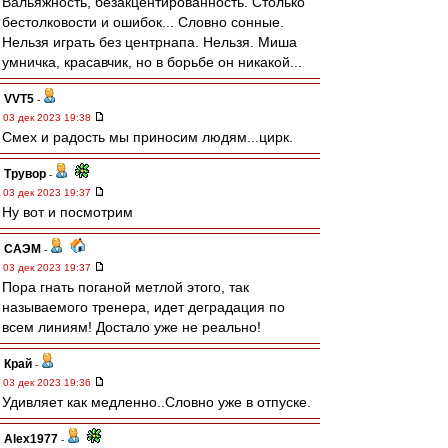
Вальяжность, безакцентированность. Столько
бестолковости и ошибок... Словно сонные.
Нельзя играть без центрнапа. Нельзя. Миша
умничка, красавчик, но в борьбе он никакой...
VVT5
-
03 дек 2023 19:38
Смех и радость мы приносим людям...цирк.
Трувор
-
03 дек 2023 19:37
Ну вот и посмотрим
САЭМ
-
03 дек 2023 19:37
Пора гнать поганой метлой этого, так
называемого тренера, идет деградация по
всем линиям! Достало уже не реально!
Край
-
03 дек 2023 19:36
Удивляет как медленно..Словно уже в отпуске.
Alex1977
-