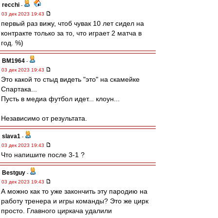
recchi
-
03 дек 2023 19:43
первый раз вижу, чтоб чувак 10 лет сидел на
контракте только за то, что играет 2 матча в
год. %)
BM1964
-
03 дек 2023 19:43
Это какой то стыд видеть "это" на скамейке
Спартака...
Пусть в медиа футбол идет... клоун...
Независимо от результата.
slava1
-
03 дек 2023 19:43
Что напишите после 3-1 ?
Bestguy
-
03 дек 2023 19:43
А можно как то уже закончить эту пародию на
работу тренера и игры команды? Это же цирк
просто. Главного циркача удалили