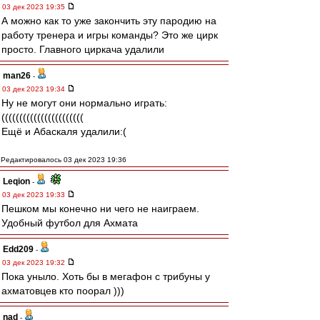
03 дек 2023 19:35
А можно как то уже закончить эту пародию на
работу тренера и игры команды? Это же цирк
просто. Главного циркача удалили
man26
-
03 дек 2023 19:34
Ну не могут они нормально играть:
(((((((((((((((((((((((
Ещё и Абаскаля удалили:(
Редактировалось 03 дек 2023 19:36
Leqion
-
03 дек 2023 19:33
Пешком мы конечно ни чего не наиграем.
Удобный футбол для Ахмата
Edd209
-
03 дек 2023 19:32
Пока уныло. Хоть бы в мегафон с трибуны у
ахматовцев кто поорал )))
nad
-