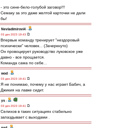
- это сине-бело-голубой заговор!!!
Семаку за это даже желтой карточки не дали
бы!
Nevladimirovi4
-
03 дек 2023 19:43
Впервые команду тренирует "нездоровый
психически" человек... (Зачеркнуто)
Он провоцирует руководство луковское уже
давно - все прощается.
Команда сама по себе...
wod
-
03 дек 2023 19:41
Я не понимаю, почему у нас играет Бабич, а
Джикия на лавке сидит.
ys
-
03 дек 2023 19:41
Селихов в таких ситуациях стабильно
запаздывает с выходами .
nad
-