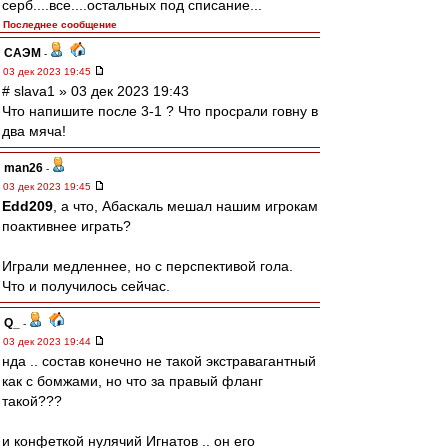
серб....все....остальных под списание...
Последнее сообщение
САЭМ
-
03 дек 2023 19:45
# slava1 » 03 дек 2023 19:43
Что напишите после 3-1 ? Что просрали говну в
два мяча!
man26
-
03 дек 2023 19:45
Edd209
, а что, Абаскаль мешал нашим игрокам
поактивнее играть?
Играли медленнее, но с перспективой гола.
Что и получилось сейчас.
Q_
-
03 дек 2023 19:44
нда .. состав конечно не такой экстравагантный
как с бомжами, но что за правый фланг
такой???
и конфеткой нулячий Игнатов .. он его