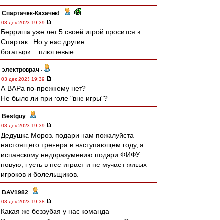
Спартачек-Казачек!
-
03 дек 2023 19:39
Берриша уже лет 5 своей игрой просится в
Спартак...Но у нас другие
богатыри....плюшевые...
электроврач
-
03 дек 2023 19:39
А ВАРа по-прежнему нет?
Не было ли при голе "вне игры"?
Bestguy
-
03 дек 2023 19:39
Дедушка Мороз, подари нам пожалуйста
настоящего тренера в наступающем году, а
испанскому недоразумению подари ФИФУ
новую, пусть в нее играет и не мучает живых
игроков и болельщиков.
BAV1982
-
03 дек 2023 19:38
Какая же беззубая у нас команда.