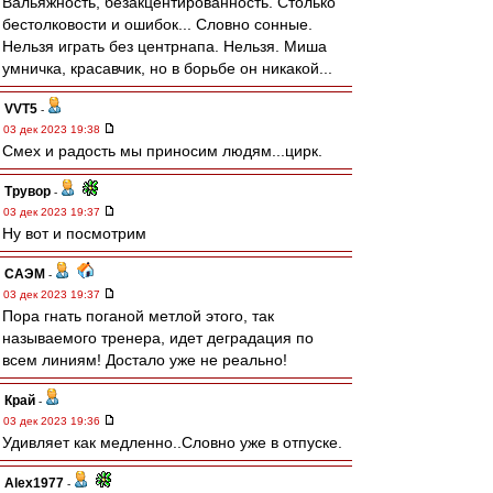
Вальяжность, безакцентированность. Столько
бестолковости и ошибок... Словно сонные.
Нельзя играть без центрнапа. Нельзя. Миша
умничка, красавчик, но в борьбе он никакой...
VVT5
-
03 дек 2023 19:38
Смех и радость мы приносим людям...цирк.
Трувор
-
03 дек 2023 19:37
Ну вот и посмотрим
САЭМ
-
03 дек 2023 19:37
Пора гнать поганой метлой этого, так
называемого тренера, идет деградация по
всем линиям! Достало уже не реально!
Край
-
03 дек 2023 19:36
Удивляет как медленно..Словно уже в отпуске.
Alex1977
-