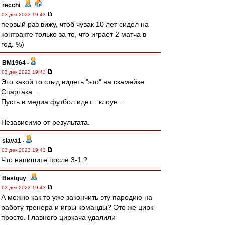
recchi
-
03 дек 2023 19:43
первый раз вижу, чтоб чувак 10 лет сидел на
контракте только за то, что играет 2 матча в
год. %)
BM1964
-
03 дек 2023 19:43
Это какой то стыд видеть "это" на скамейке
Спартака...
Пусть в медиа футбол идет... клоун...
Независимо от результата.
slava1
-
03 дек 2023 19:43
Что напишите после 3-1 ?
Bestguy
-
03 дек 2023 19:43
А можно как то уже закончить эту пародию на
работу тренера и игры команды? Это же цирк
просто. Главного циркача удалили