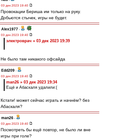
03 дек 2023 19:40
Провокации Бериша им только на руку.
Добьются стычек, игры не будет.
Alex1977
-
03 дек 2023 19:40
электроврач » 03 дек 2023 19:39
Не было там никакого офсайда
Edd209
-
03 дек 2023 19:40
man26 » 03 дек 2023 19:34
Ещё и Абаскаля удалили:(
Кстати! может сейчас играть и начнём? без
Абаскаля?
man26
-
03 дек 2023 19:40
Посмотреть бы ещё повтор, не было ли вне
игры при голе?