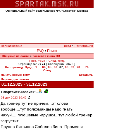
Официальный сайт болельщиков ФК "Спартак" Москва
Полная версия
Вход
•
Регистрация
FAQ
•
Поиск
Общение на сайте
Гостевая книга ВВ
»
Пред. тема
|
След. тема
Страница
67
из
74
[ Сообщений: 3673 ]
На страницу
Пред.
1
...
64
,
65
,
66
,
67
,
68
,
69
,
70
...
74
След.
Начать новую тему
Добавить
Версия для печати
01.12.2023 - 31.12.2023
Спартачек-Казачек!
-
03 дек 2023 19:45
Да тренер тут не причём...от слова
вообще....тут полкоманды надо гнать
нахуй.....плюшевые игрушки...тут любой тренер
загрустит.....
Пруцев.Литвинов.Соболев.Зина .Промес и