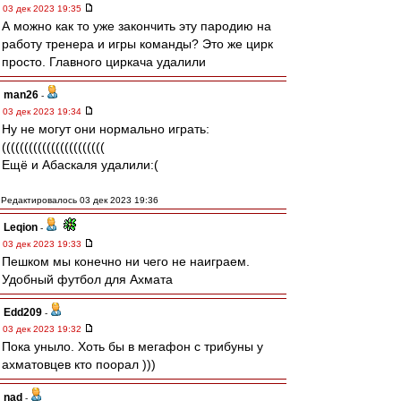
03 дек 2023 19:35
А можно как то уже закончить эту пародию на
работу тренера и игры команды? Это же цирк
просто. Главного циркача удалили
man26
-
03 дек 2023 19:34
Ну не могут они нормально играть:
(((((((((((((((((((((((
Ещё и Абаскаля удалили:(
Редактировалось 03 дек 2023 19:36
Leqion
-
03 дек 2023 19:33
Пешком мы конечно ни чего не наиграем.
Удобный футбол для Ахмата
Edd209
-
03 дек 2023 19:32
Пока уныло. Хоть бы в мегафон с трибуны у
ахматовцев кто поорал )))
nad
-