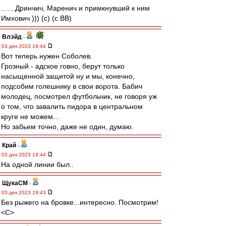
.......Дринчич, Маренич и примкнувший к ним
Имхович ))) (с) (с ВВ)
Влэйд
-
03 дек 2023 19:44
Вот теперь нужен Соболев.
Грозный - адское говно, берут только
насыщенной защитой ну и мы, конечно,
подсобим голешнику в свои ворота. Бабич
молодец, посмотрел футбольчик, не говоря уж
о том, что завалить пидора в центральном
круге не можем...
Но забьем точно, даже не один, думаю.
Край
-
03 дек 2023 19:44
На одной линии был..
ЩукаСМ
-
03 дек 2023 19:43
Без рыжего на бровке...интересно. Посмотрим!
<C>