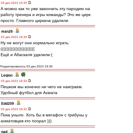
03 дек 2023 19:35
А можно как то уже закончить эту пародию на
работу тренера и игры команды? Это же цирк
просто. Главного циркача удалили
man26
-
03 дек 2023 19:34
Ну не могут они нормально играть:
(((((((((((((((((((((((
Ещё и Абаскаля удалили:(
Редактировалось 03 дек 2023 19:36
Leqion
-
03 дек 2023 19:33
Пешком мы конечно ни чего не наиграем.
Удобный футбол для Ахмата
Edd209
-
03 дек 2023 19:32
Пока уныло. Хоть бы в мегафон с трибуны у
ахматовцев кто поорал )))
nad
-