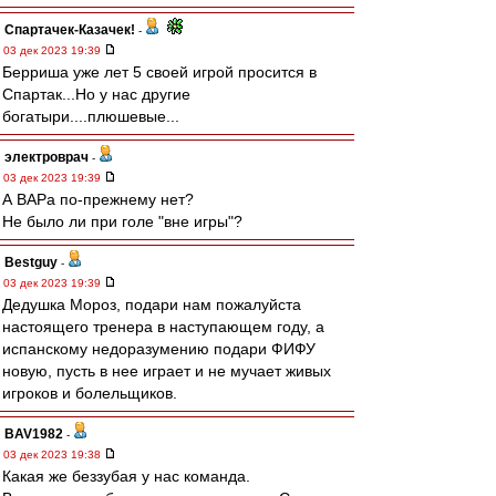
Спартачек-Казачек!
-
03 дек 2023 19:39
Берриша уже лет 5 своей игрой просится в
Спартак...Но у нас другие
богатыри....плюшевые...
электроврач
-
03 дек 2023 19:39
А ВАРа по-прежнему нет?
Не было ли при голе "вне игры"?
Bestguy
-
03 дек 2023 19:39
Дедушка Мороз, подари нам пожалуйста
настоящего тренера в наступающем году, а
испанскому недоразумению подари ФИФУ
новую, пусть в нее играет и не мучает живых
игроков и болельщиков.
BAV1982
-
03 дек 2023 19:38
Какая же беззубая у нас команда.