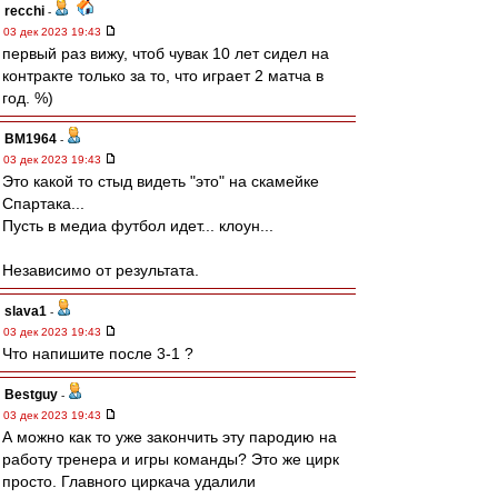
recchi
-
03 дек 2023 19:43
первый раз вижу, чтоб чувак 10 лет сидел на
контракте только за то, что играет 2 матча в
год. %)
BM1964
-
03 дек 2023 19:43
Это какой то стыд видеть "это" на скамейке
Спартака...
Пусть в медиа футбол идет... клоун...
Независимо от результата.
slava1
-
03 дек 2023 19:43
Что напишите после 3-1 ?
Bestguy
-
03 дек 2023 19:43
А можно как то уже закончить эту пародию на
работу тренера и игры команды? Это же цирк
просто. Главного циркача удалили