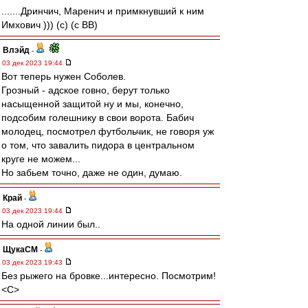
.......Дринчич, Маренич и примкнувший к ним
Имхович ))) (с) (с ВВ)
Влэйд
-
03 дек 2023 19:44
Вот теперь нужен Соболев.
Грозный - адское говно, берут только
насыщенной защитой ну и мы, конечно,
подсобим голешнику в свои ворота. Бабич
молодец, посмотрел футбольчик, не говоря уж
о том, что завалить пидора в центральном
круге не можем...
Но забьем точно, даже не один, думаю.
Край
-
03 дек 2023 19:44
На одной линии был..
ЩукаСМ
-
03 дек 2023 19:43
Без рыжего на бровке...интересно. Посмотрим!
<C>