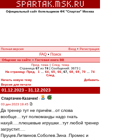
Официальный сайт болельщиков ФК "Спартак" Москва
Полная версия
Вход
•
Регистрация
FAQ
•
Поиск
Общение на сайте
Гостевая книга ВВ
»
Пред. тема
|
След. тема
Страница
67
из
74
[ Сообщений: 3673 ]
На страницу
Пред.
1
...
64
,
65
,
66
,
67
,
68
,
69
,
70
...
74
След.
Начать новую тему
Добавить
Версия для печати
01.12.2023 - 31.12.2023
Спартачек-Казачек!
-
03 дек 2023 19:45
Да тренер тут не причём...от слова
вообще....тут полкоманды надо гнать
нахуй.....плюшевые игрушки...тут любой тренер
загрустит.....
Пруцев.Литвинов.Соболев.Зина .Промес и