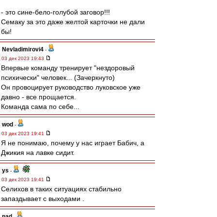
- это сине-бело-голубой заговор!!!
Семаку за это даже желтой карточки не дали
бы!
Nevladimirovi4
-
03 дек 2023 19:43
Впервые команду тренирует "нездоровый
психически" человек... (Зачеркнуто)
Он провоцирует руководство луковское уже
давно - все прощается.
Команда сама по себе...
wod
-
03 дек 2023 19:41
Я не понимаю, почему у нас играет Бабич, а
Джикия на лавке сидит.
ys
-
03 дек 2023 19:41
Селихов в таких ситуациях стабильно
запаздывает с выходами .
nad
-