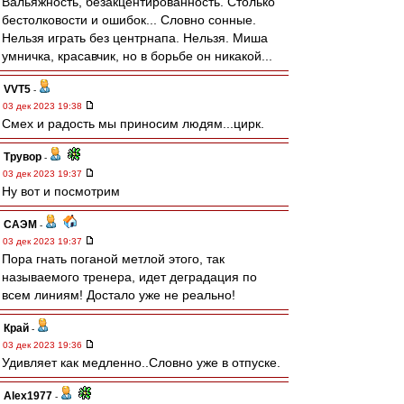
Вальяжность, безакцентированность. Столько
бестолковости и ошибок... Словно сонные.
Нельзя играть без центрнапа. Нельзя. Миша
умничка, красавчик, но в борьбе он никакой...
VVT5
-
03 дек 2023 19:38
Смех и радость мы приносим людям...цирк.
Трувор
-
03 дек 2023 19:37
Ну вот и посмотрим
САЭМ
-
03 дек 2023 19:37
Пора гнать поганой метлой этого, так
называемого тренера, идет деградация по
всем линиям! Достало уже не реально!
Край
-
03 дек 2023 19:36
Удивляет как медленно..Словно уже в отпуске.
Alex1977
-