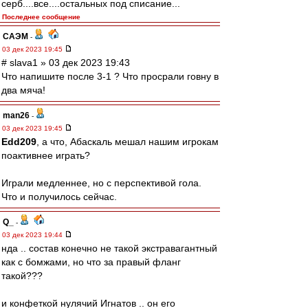
серб....все....остальных под списание...
Последнее сообщение
САЭМ
-
03 дек 2023 19:45
# slava1 » 03 дек 2023 19:43
Что напишите после 3-1 ? Что просрали говну в
два мяча!
man26
-
03 дек 2023 19:45
Edd209
, а что, Абаскаль мешал нашим игрокам
поактивнее играть?
Играли медленнее, но с перспективой гола.
Что и получилось сейчас.
Q_
-
03 дек 2023 19:44
нда .. состав конечно не такой экстравагантный
как с бомжами, но что за правый фланг
такой???
и конфеткой нулячий Игнатов .. он его