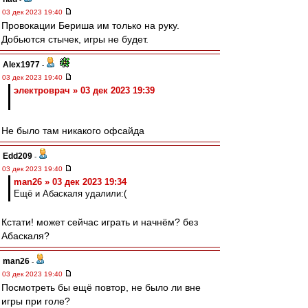
03 дек 2023 19:40
Провокации Бериша им только на руку.
Добьются стычек, игры не будет.
Alex1977
-
03 дек 2023 19:40
электроврач » 03 дек 2023 19:39
Не было там никакого офсайда
Edd209
-
03 дек 2023 19:40
man26 » 03 дек 2023 19:34
Ещё и Абаскаля удалили:(
Кстати! может сейчас играть и начнём? без
Абаскаля?
man26
-
03 дек 2023 19:40
Посмотреть бы ещё повтор, не было ли вне
игры при голе?