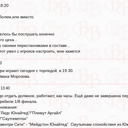
18:20
оболем,или вместо.
елось бы послушать конечно
о цеха...
 своими перестановками в составе...
от умел с игроков настроить, мне кажется
0
и играют сегодня с торпедой, в 19.30.
Ивана Морозова.
 13:40
адо отдать должное, работают, как часы. Ещё даже не завершена пе
еребили 1/8 финала.
внимания:
 "Лидс Юнайтед"/"Плимут Аргайл"
/"Саутгемптон"
ентри Сити" - "Мейдстон Юнайтед". Смутьянам спокойствия из Юж