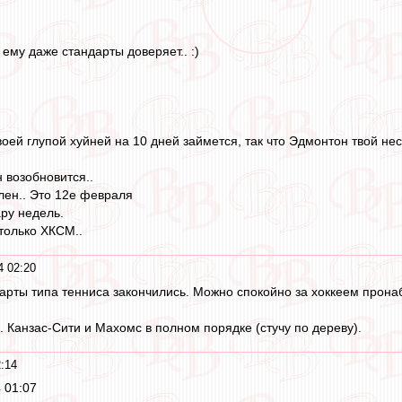
 ему даже стандарты доверяет.. :)
оей глупой хуйней на 10 дней займется, так что Эдмонтон твой нес
 возобновится..
лен.. Это 12е февраля
ару недель.
только ХКСМ..
4 02:20
арты типа тенниса закончились. Можно спокойно за хоккеем прона
. Канзас-Сити и Махомс в полном порядке (стучу по дереву).
:14
 01:07