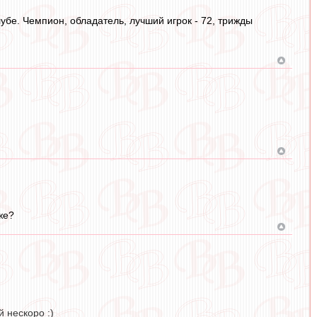
лубе. Чемпион, обладатель, лучший игрок - 72, трижды
же?
 нескоро :)