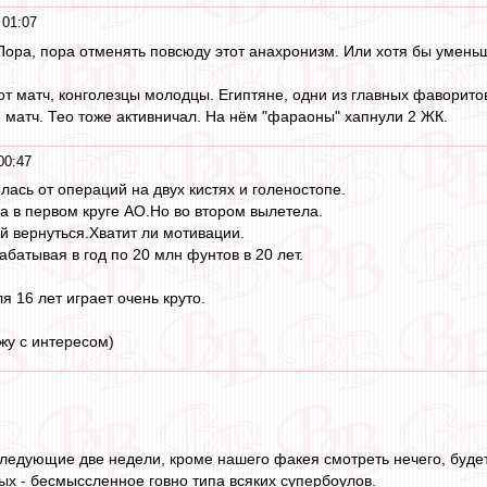
 01:07
 Пора, пора отменять повсюду этот анахронизм. Или хотя бы умень
от матч, конголезцы молодцы. Египтяне, одни из главных фаворито
 матч. Тео тоже активничал. На нём "фараоны" хапнули 2 ЖК.
00:47
лась от операций на двух кистях и голеностопе.
ла в первом круге АО.Но во втором вылетела.
й вернуться.Хватит ли мотивации.
абатывая в год по 20 млн фунтов в 20 лет.
 16 лет играет очень круто.
жу с интересом)
Следующие две недели, кроме нашего факея смотреть нечего, будет
х - бесмыссленное говно типа всяких супербоулов.