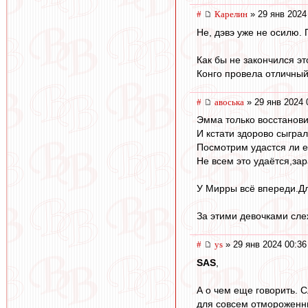
#
Карелин
» 29 янв 2024
Не, дэвэ уже не осилю.
Как бы не закончился эт
Конго провела отличный
#
авоська
» 29 янв 2024 
Эмма только восстанови
И кстати здорово сыгра
Посмотрим удастся ли е
Не всем это удаётся,зар
У Мирры всё впереди.Для
За этими девочками сле
#
ys
» 29 янв 2024 00:36
SAS
,
А о чем еще говорить. 
для совсем отмороженны