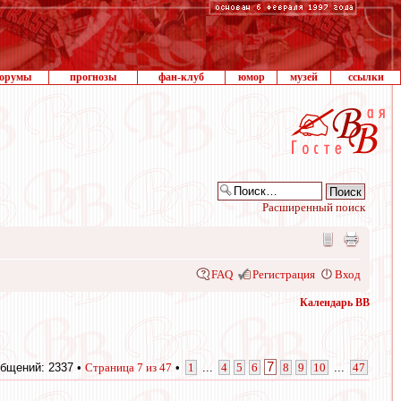
орумы
прогнозы
фан-клуб
юмор
музей
ссылки
Расширенный поиск
FAQ
Регистрация
Вход
Календарь ВВ
7
бщений: 2337 •
Страница
7
из
47
•
1
...
4
5
6
8
9
10
...
47