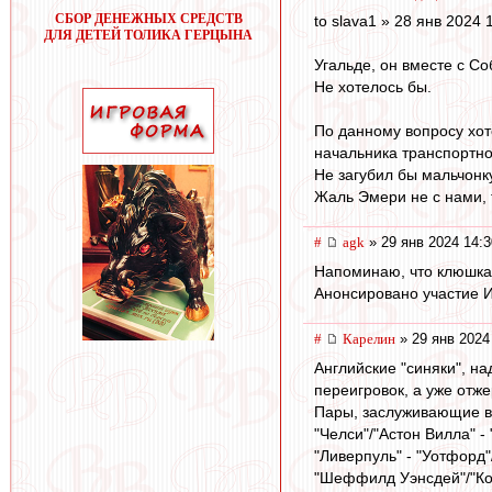
СБОР ДЕНЕЖНЫХ СРЕДСТВ
to slava1 » 28 янв 2024 
ДЛЯ ДЕТЕЙ ТОЛИКА ГЕРЦЫНА
Угальде, он вместе с С
Не хотелось бы.
По данному вопросу хот
начальника транспортног
Не загубил бы мальчонку
Жаль Эмери не с нами, т
#
agk
» 29 янв 2024 14:3
Напоминаю, что клюшкар
Анонсировано участие 
#
Карелин
» 29 янв 2024
Английские "синяки", н
переигровок, а уже отж
Пары, заслуживающие 
"Челси"/"Астон Вилла" -
"Ливерпуль" - "Уотфорд"
"Шеффилд Уэнсдей"/"Ков