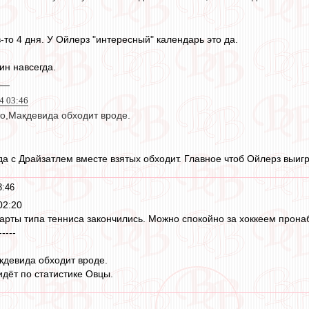
то 4 дня. У Ойлерз "интересный" календарь это да.
ин навсегда.
__
24 03:46
то,Макдевида обходит вроде.
да с Драйзатлем вместе взятых обходит. Главное чтоб Ойлерз выигр
3:46
02:20
арты типа тенниса закончились. Можно спокойно за хоккеем прона
-----
кдевида обходит вроде.
идёт по статистике Овцы.