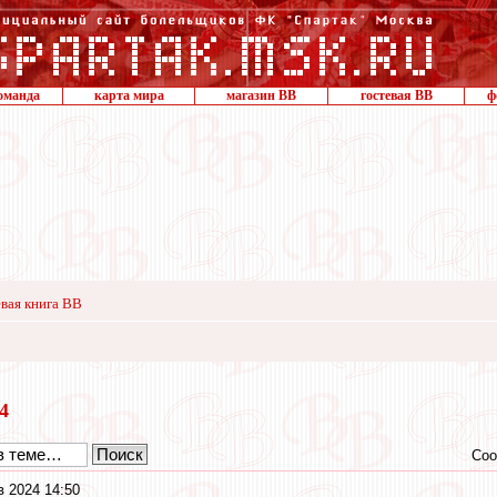
оманда
карта мира
магазин ВВ
гостевая ВВ
ф
вая книга ВВ
24
Соо
в 2024 14:50