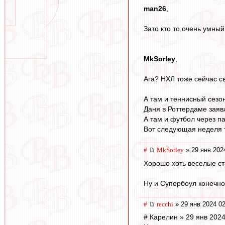
man26
,
Зато кто то очень умный
MkSorley
,
Ага? НХЛ тоже сейчас св
А там и теннисный сезон
Даня в Роттердаме заяв
А там и футбол через п
Вот следующая неделя 
#
MkSorley
» 29 янв 202
Хорошо хоть веселые ст
Ну и Супербоул конечно
#
recchi
» 29 янв 2024 02
# Карелин » 29 янв 2024