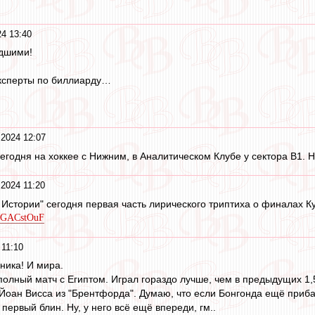
24 13:40
дшими!
эксперты по биллиарду…
 2024 12:07
сегодня на хоккее с Нижним, в Аналитическом Клубе у сектора В1. 
 2024 11:20
 Истории" сегодня первая часть лирического триптиха о финалах К
pFGACstOuF
 11:10
ника! И мира.
олный матч с Египтом. Играл гораздо лучше, чем в предыдущих 1,5 
 Йоан Висса из "Брентфорда". Думаю, что если Бонгонда ещё прибав
первый блин. Ну, у него всё ещё впереди, гм..