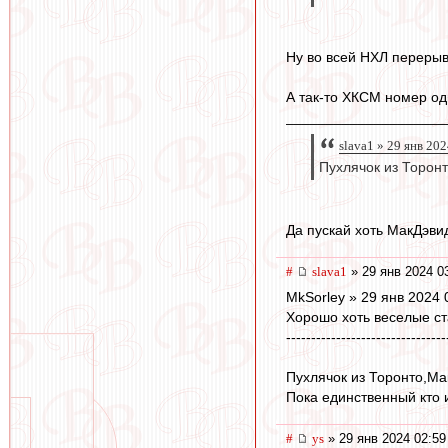
Ну во всей НХЛ перерыв-
А так-то ХКСМ номер од
____________________
slava1 » 29 янв 20
Пухлячок из Торон
Да пускай хоть МакДэви
#
slava1
» 29 янв 2024 0
MkSorley » 29 янв 2024 
Хорошо хоть веселые ст
--------------------------------
Пухлячок из Торонто,Ма
Пока единственный кто 
#
ys
» 29 янв 2024 02:59