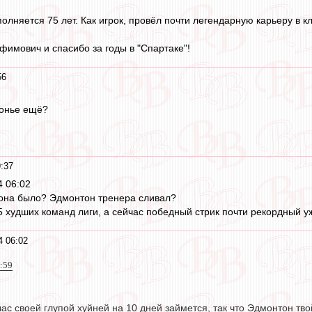
олняется 75 лет. Как игрок, провёл почти легендарную карьеру в к
фимович и спасибо за годы в "Спартаке"!
56
онье ещё?
:37
4 06:02
езона было? Эдмонтон тренера сливал?
5 худших команд лиги, а сейчас победный стрик почти рекордный у
4 06:02
2:59
ас своей глупой хуйней на 10 дней займется, так что Эдмонтон твой