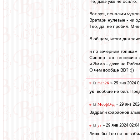
Не, дэвэ уже не осилю.
---
Вот зря, пенальти чумов
Вратари нулевые - ни од
Тео, да, не пробил. Мне
В общем, итоги дня заче
и по вечерним топикам
Синнер - это теннисист 
и Эмма - даже не Рибом
О чем вообще ВВ? :))
#
man26
» 29 янв 2024 0
ys
, вообще не бил. Пре
#
МосфОлд
» 29 янв 202
Задрали фараонов злые 
#
ys
» 29 янв 2024 02:04
Лишь бы Тео не не заб