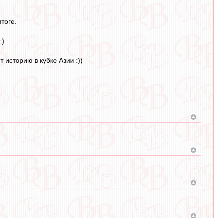
тоге.
:)
 историю в кубке Азии :))