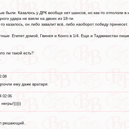
ые были. Казалось у ДРК вообще нет шансов, но как-то отползли в и
ного удара не взяли на двоих из 18-ти.
-то казалось, он либо завалит всё, либо наоборот победу принесет. 
тные: Египет домой, Гвинея и Конго в 1/4. Еще и Таджикистан пишет
что ли такой есть?
.
2:08
дпочли ему даже вратаря.
4 02:06
негры!)))))
ил решающий..