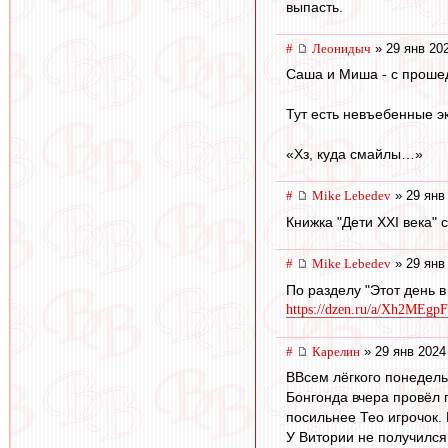
выпасть.
#
Леонидыч
» 29 янв 20
Саша и Миша - с проше
Тут есть невъебенные 
«Хз, куда смайлы…»
#
Mike Lebedev
» 29 янв
Книжка "Дети XXI века" 
#
Mike Lebedev
» 29 янв
По разделу "Этот день в
https://dzen.ru/a/Xh2MEg
#
Карелин
» 29 янв 2024
ВВсем лёгкого понедель
Бонгонда вчера провёл п
посильнее Тео игрочок.
У Витории не получился 