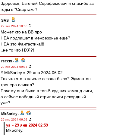
Здоровья, Евгений Серафимович и спасибо за
годы в "Спартаке"!
SAS
-
29 янв 2024 10:56
Может кто на ВВ про
НБА подпишет в межсезонье ещё?
НБА это Фантастика!!!
..не то что НХЛ?!
recchi
-
29 янв 2024 09:37
# MkSorley » 29 янв 2024 06:02
Так что это в начале сезона было? Эдмонтон
тренера сливал?
Почему они были в топ-5 худших команд лиги,
а сейчас победный стрик почти рекордный
уже?
MkSorley
-
29 янв 2024 06:02
ys » 29 янв 2024 02:59
MkSorley,