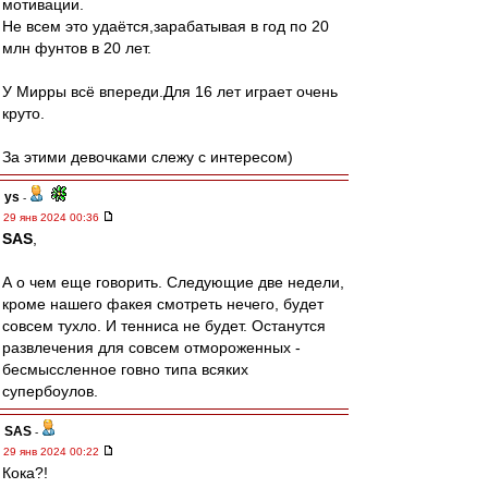
мотивации.
Не всем это удаётся,зарабатывая в год по 20
млн фунтов в 20 лет.
У Мирры всё впереди.Для 16 лет играет очень
круто.
За этими девочками слежу с интересом)
ys
-
29 янв 2024 00:36
SAS
,
А о чем еще говорить. Следующие две недели,
кроме нашего факея смотреть нечего, будет
совсем тухло. И тенниса не будет. Останутся
развлечения для совсем отмороженных -
бесмыссленное говно типа всяких
супербоулов.
SAS
-
29 янв 2024 00:22
Кока?!