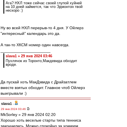
Ага? НХЛ тоже сейчас своей глупой хуйней
на 10 дней займется, так что Эдмонтон твой
нескоро :)
Ну во всей НХЛ перерыв-то 4 дня. У Ойлерз
"интересный" календарь это да.
А так-то ХКСМ номер один навсегда.
______________________
slava1 » 29 янв 2024 03:46
Пухлячок из Торонто,Макдевида обходит
вроде.
Да пускай хоть МакДэвида с Драйзатлем
вместе взятых обходит. Главное чтоб Ойлерз
выигрывали :)
slava1
-
29 янв 2024 03:46
MkSorley » 29 янв 2024 02:20
Хорошо хоть веселые старты типа тенниса
закончились. Можно спокойно за хоккеем