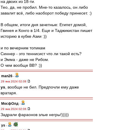
на двоих из 18-ти.
Тео, да, не пробил. Мне-то казалось, он либо
завалит всё, либо наоборот победу принесет. :)
В общем, итоги дня зачетные: Египет домой,
Гвинея и Конго в 1/4. Еще и Таджикистан пишет
историю в кубке Азии :))
и по вечерним топикам
Синнер - это теннисист что ли такой есть?
и Эмма - даже не Рибом.
О чем вообще ВВ? :))
man26
-
29 янв 2024 02:08
ys
, вообще не бил. Предпочли ему даже
вратаря.
МосфОлд
-
29 янв 2024 02:06
Задрали фараонов злые негры!)))))
ys
-