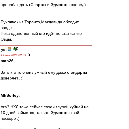
пронаблюдать (Спартак и Эдмонтон вперед).
-------------------------------------
Пухлячок из Торонто,Макдевида обходит
вроде.
Пока единственный кто идёт по статистике
Овцы.
ys
-
29 янв 2024 02:59
man26
,
Зато кто то очень умный ему даже стандарты
доверяет.. :)
MkSorley
,
Ага? НХЛ тоже сейчас своей глупой хуйней на
10 дней займется, так что Эдмонтон твой
нескоро :)