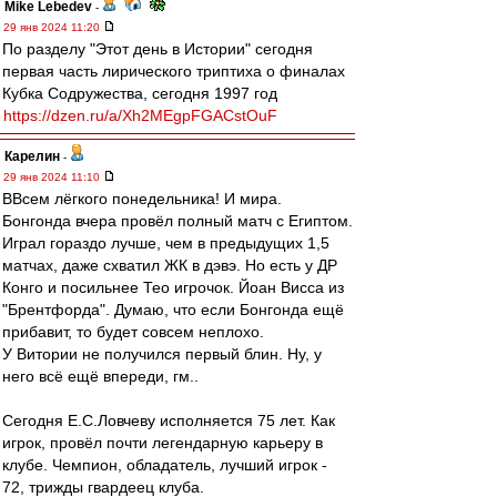
Mike Lebedev
-
29 янв 2024 11:20
По разделу "Этот день в Истории" сегодня
первая часть лирического триптиха о финалах
Кубка Содружества, сегодня 1997 год
https://dzen.ru/a/Xh2MEgpFGACstOuF
Карелин
-
29 янв 2024 11:10
ВВсем лёгкого понедельника! И мира.
Бонгонда вчера провёл полный матч с Египтом.
Играл гораздо лучше, чем в предыдущих 1,5
матчах, даже схватил ЖК в дэвэ. Но есть у ДР
Конго и посильнее Тео игрочок. Йоан Висса из
"Брентфорда". Думаю, что если Бонгонда ещё
прибавит, то будет совсем неплохо.
У Витории не получился первый блин. Ну, у
него всё ещё впереди, гм..
Сегодня Е.С.Ловчеву исполняется 75 лет. Как
игрок, провёл почти легендарную карьеру в
клубе. Чемпион, обладатель, лучший игрок -
72, трижды гвардеец клуба.