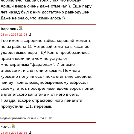
нормально, как за своих ( так что победу
Ариши вчера очень даже отмечал ). Еще пару
лет назад был к ним достаточно равнодушен.
Даже не знаю, что изменилось :)
Карелин
-
28 янв 2024 23:58
Тео имел в середине тайма хороший момент,
но из района 11-метровой отметки в касание
ударил выше ворот. ДР Конго преобразились -
практически ни в чём не уступают
многократным "фараонам". И опасно
атаковали, и счёт они открыли. Немного
курьёзно получилось - пока египтяне спорили,
чей аут, конголезец побыренькому взбросил
своему, а тот, простреливая вдоль ворот, попал
в египетского капитана и от него в сеть.
Правда, вскоре с трактовочного пенальти
пропустили. 1:1, перерыв.
Редактировалось 29 янв 2024 00:01
SAS
-
28 янв 2024 23:55