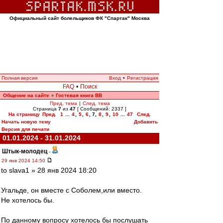
Официальный сайт болельщиков ФК "Спартак" Москва
Полная версия
Вход
•
Регистрация
FAQ
•
Поиск
Общение на сайте
Гостевая книга ВВ
»
Пред. тема
|
След. тема
Страница
7
из
47
[ Сообщений: 2337 ]
На страницу
Пред.
1
...
4
,
5
,
6
,
7
,
8
,
9
,
10
...
47
След.
Начать новую тему
Добавить
Версия для печати
01.01.2024 - 31.01.2024
Штык-молодец
-
29 янв 2024 14:50
to slava1 » 28 янв 2024 18:20
Угальде, он вместе с Соболем,или вместо.
Не хотелось бы.
По данному вопросу хотелось бы послушать