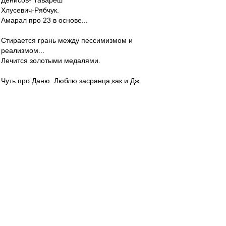
Денисов- Тавареш
Хлусевич-Рябчук.
Амарал про 23 в основе...
Стирается грань между пессимизмом и
реализмом...
Лечится золотыми медалями.
Чуть про Даню. Люблю засранца,как и Дж.
Маккинроя и Кларка Бобби.
И мастерство дай Боже и эксцентрика.
starry_kashka
-
28 янв 2024 20:38
Los » 28 янв 2024 16:41
Да, Олег, прикольно...))((
---
Обсуждали с парнями - Ну, это как если бы мы
на [любом турнире] - когда мы бы сыграли 5
игр, а соперник 3...(((
Даня 20 часов наиграл перед финалом, а