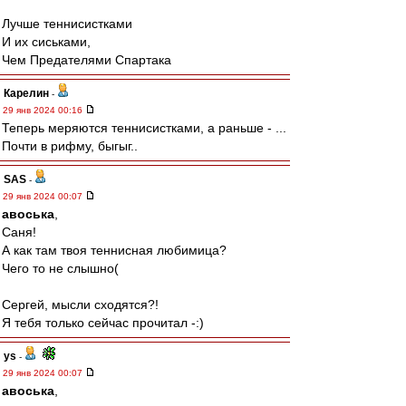
Лучше теннисистками
И их сиськами,
Чем Предателями Спартака
Карелин
-
29 янв 2024 00:16
Теперь меряются теннисистками, а раньше - ...
Почти в рифму, быгыг..
SAS
-
29 янв 2024 00:07
авоська
,
Саня!
А как там твоя теннисная любимица?
Чего то не слышно(
Сергей, мысли сходятся?!
Я тебя только сейчас прочитал -:)
ys
-
29 янв 2024 00:07
авоська
,