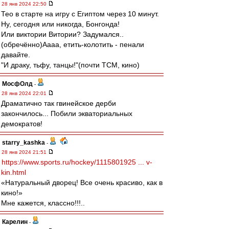
28 янв 2024 22:50
Тео в старте на игру с Египтом через 10 минут.
Ну, сегодня или никогда, Бонгонда!
Или виктории Витории? Задумался..
(обречённо)Аааа, етить-колотить - пенали
давайте.
"И драку, тьфу, танцы!"(почти ТСМ, кино)
МосфОлд
-
28 янв 2024 22:01
Драматично так гвинейское дерби
закончилось... Побили экваториальных
демократов!
starry_kashka
-
28 янв 2024 21:51
https://www.sports.ru/hockey/1115801925 ... v-
kin.html
«Натуральный дворец! Все очень красиво, как в
кино!»
Мне кажется, классно!!!..
Карелин
-