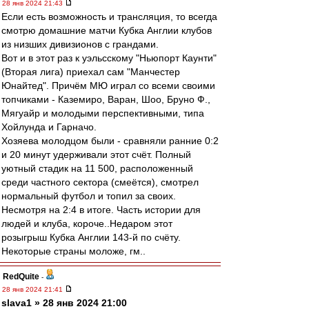
28 янв 2024 21:43
Если есть возможность и трансляция, то всегда
смотрю домашние матчи Кубка Англии клубов
из низших дивизионов с грандами.
Вот и в этот раз к уэльсскому "Ньюпорт Каунти"
(Вторая лига) приехал сам "Манчестер
Юнайтед". Причём МЮ играл со всеми своими
топчиками - Каземиро, Варан, Шоо, Бруно Ф.,
Мягуайр и молодыми перспективными, типа
Хойлунда и Гарначо.
Хозяева молодцом были - сравняли ранние 0:2
и 20 минут удерживали этот счёт. Полный
уютный стадик на 11 500, расположенный
среди частного сектора (смеётся), смотрел
нормальный футбол и топил за своих.
Несмотря на 2:4 в итоге. Часть истории для
людей и клуба, короче..Недаром этот
розыгрыш Кубка Англии 143-й по счёту.
Некоторые страны моложе, гм..
RedQuite
-
28 янв 2024 21:41
slava1 » 28 янв 2024 21:00