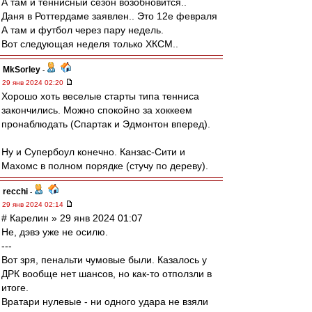
А там и теннисный сезон возобновится..
Даня в Роттердаме заявлен.. Это 12е февраля
А там и футбол через пару недель.
Вот следующая неделя только ХКСМ..
MkSorley
-
29 янв 2024 02:20
Хорошо хоть веселые старты типа тенниса
закончились. Можно спокойно за хоккеем
пронаблюдать (Спартак и Эдмонтон вперед).
Ну и Супербоул конечно. Канзас-Сити и
Махомс в полном порядке (стучу по дереву).
recchi
-
29 янв 2024 02:14
# Карелин » 29 янв 2024 01:07
Не, дэвэ уже не осилю.
---
Вот зря, пенальти чумовые были. Казалось у
ДРК вообще нет шансов, но как-то отползли в
итоге.
Вратари нулевые - ни одного удара не взяли