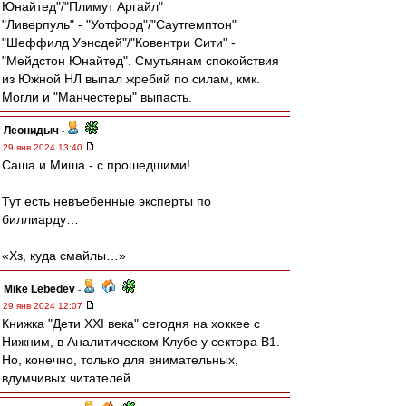
Юнайтед"/"Плимут Аргайл"
"Ливерпуль" - "Уотфорд"/"Саутгемптон"
"Шеффилд Уэнсдей"/"Ковентри Сити" -
"Мейдстон Юнайтед". Смутьянам спокойствия
из Южной НЛ выпал жребий по силам, кмк.
Могли и "Манчестеры" выпасть.
Леонидыч
-
29 янв 2024 13:40
Саша и Миша - с прошедшими!
Тут есть невъебенные эксперты по
биллиарду…
«Хз, куда смайлы…»
Mike Lebedev
-
29 янв 2024 12:07
Книжка "Дети XXI века" сегодня на хоккее с
Нижним, в Аналитическом Клубе у сектора В1.
Но, конечно, только для внимательных,
вдумчивых читателей