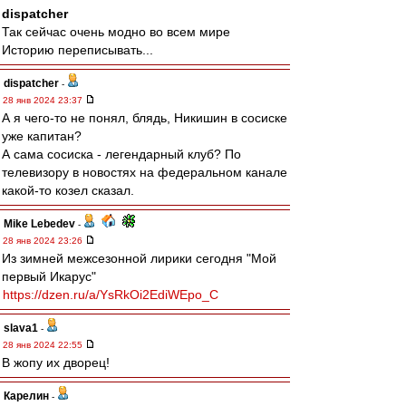
dispatcher
Так сейчас очень модно во всем мире
Историю переписывать...
dispatcher
-
28 янв 2024 23:37
А я чего-то не понял, блядь, Никишин в сосиске
уже капитан?
А сама сосиска - легендарный клуб? По
телевизору в новостях на федеральном канале
какой-то козел сказал.
Mike Lebedev
-
28 янв 2024 23:26
Из зимней межсезонной лирики сегодня "Мой
первый Икарус"
https://dzen.ru/a/YsRkOi2EdiWEpo_C
slava1
-
28 янв 2024 22:55
В жопу их дворец!
Карелин
-