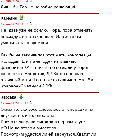
29 янв 2024 02:04
Лишь бы Тео не не забил решающий..
Карелин
-
29 янв 2024 01:07
Не, дэвэ уже не осилю. Пора, пора отменять
повсюду этот анахронизм. Или хотя бы
уменьшать по времени.
Как бы не закончился этот матч, конголезцы
молодцы. Египтяне, одни из главных
фаворитов КАН, ничего не создали у ворот
соперника. Напротив, ДР Конго провела
отличный матч. Тео тоже активничал. На нём
"фараоны" хапнули 2 ЖК.
авоська
-
29 янв 2024 00:47
Эмма только восстановилась от операций на
двух кистях и голеностопе.
И кстати здорово сыграла в первом круге
АО.Но во втором вылетела.
Посмотрим удастся ли ей вернуться.Хватит ли