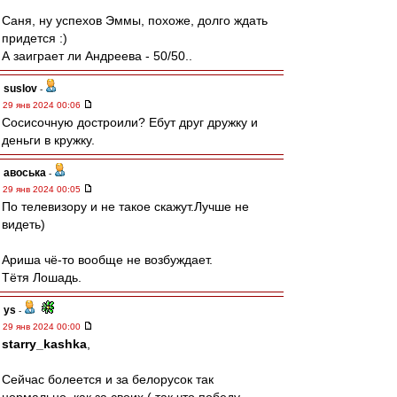
Саня, ну успехов Эммы, похоже, долго ждать
придется :)
А заиграет ли Андреева - 50/50..
suslov
-
29 янв 2024 00:06
Сосисочную достроили? Ебут друг дружку и
деньги в кружку.
авоська
-
29 янв 2024 00:05
По телевизору и не такое скажут.Лучше не
видеть)
Ариша чё-то вообще не возбуждает.
Тётя Лошадь.
ys
-
29 янв 2024 00:00
starry_kashka
,
Сейчас болеется и за белорусок так