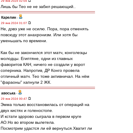
29 янв 2024 02:04
Лишь бы Тео не не забил решающий..
Карелин
-
29 янв 2024 01:07
Не, дэвэ уже не осилю. Пора, пора отменять
повсюду этот анахронизм. Или хотя бы
уменьшать по времени.
Как бы не закончился этот матч, конголезцы
молодцы. Египтяне, одни из главных
фаворитов КАН, ничего не создали у ворот
соперника. Напротив, ДР Конго провела
отличный матч. Тео тоже активничал. На нём
"фараоны" хапнули 2 ЖК.
авоська
-
29 янв 2024 00:47
Эмма только восстановилась от операций на
двух кистях и голеностопе.
И кстати здорово сыграла в первом круге
АО.Но во втором вылетела.
Посмотрим удастся ли ей вернуться.Хватит ли