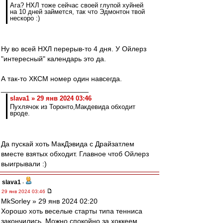
Ага? НХЛ тоже сейчас своей глупой хуйней
на 10 дней займется, так что Эдмонтон твой
нескоро :)
Ну во всей НХЛ перерыв-то 4 дня. У Ойлерз
"интересный" календарь это да.
А так-то ХКСМ номер один навсегда.
______________________
slava1 » 29 янв 2024 03:46
Пухлячок из Торонто,Макдевида обходит
вроде.
Да пускай хоть МакДэвида с Драйзатлем
вместе взятых обходит. Главное чтоб Ойлерз
выигрывали :)
slava1
-
29 янв 2024 03:46
MkSorley » 29 янв 2024 02:20
Хорошо хоть веселые старты типа тенниса
закончились. Можно спокойно за хоккеем