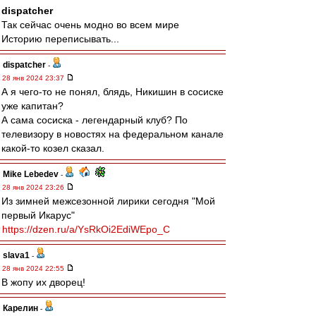
dispatcher
Так сейчас очень модно во всем мире
Историю переписывать...
dispatcher
-
28 янв 2024 23:37
А я чего-то не понял, блядь, Никишин в сосиске
уже капитан?
А сама сосиска - легендарный клуб? По
телевизору в новостях на федеральном канале
какой-то козел сказал.
Mike Lebedev
-
28 янв 2024 23:26
Из зимней межсезонной лирики сегодня "Мой
первый Икарус"
https://dzen.ru/a/YsRkOi2EdiWEpo_C
slava1
-
28 янв 2024 22:55
В жопу их дворец!
Карелин
-