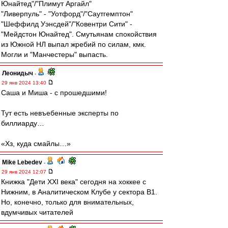
Юнайтед"/"Плимут Аргайл"
"Ливерпуль" - "Уотфорд"/"Саутгемптон"
"Шеффилд Уэнсдей"/"Ковентри Сити" -
"Мейдстон Юнайтед". Смутьянам спокойствия
из Южной НЛ выпал жребий по силам, кмк.
Могли и "Манчестеры" выпасть.
Леонидыч
-
29 янв 2024 13:40
Саша и Миша - с прошедшими!
Тут есть невъебенные эксперты по
биллиарду…
«Хз, куда смайлы…»
Mike Lebedev
-
29 янв 2024 12:07
Книжка "Дети XXI века" сегодня на хоккее с
Нижним, в Аналитическом Клубе у сектора В1.
Но, конечно, только для внимательных,
вдумчивых читателей