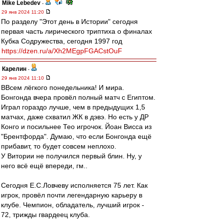
Mike Lebedev
-
29 янв 2024 11:20
По разделу "Этот день в Истории" сегодня
первая часть лирического триптиха о финалах
Кубка Содружества, сегодня 1997 год
https://dzen.ru/a/Xh2MEgpFGACstOuF
Карелин
-
29 янв 2024 11:10
ВВсем лёгкого понедельника! И мира.
Бонгонда вчера провёл полный матч с Египтом.
Играл гораздо лучше, чем в предыдущих 1,5
матчах, даже схватил ЖК в дэвэ. Но есть у ДР
Конго и посильнее Тео игрочок. Йоан Висса из
"Брентфорда". Думаю, что если Бонгонда ещё
прибавит, то будет совсем неплохо.
У Витории не получился первый блин. Ну, у
него всё ещё впереди, гм..
Сегодня Е.С.Ловчеву исполняется 75 лет. Как
игрок, провёл почти легендарную карьеру в
клубе. Чемпион, обладатель, лучший игрок -
72, трижды гвардеец клуба.