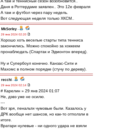
А там и теннисный сезон возобновится..
Даня в Роттердаме заявлен.. Это 12е февраля
А там и футбол через пару недель.
Вот следующая неделя только ХКСМ..
MkSorley
-
29 янв 2024 02:20
Хорошо хоть веселые старты типа тенниса
закончились. Можно спокойно за хоккеем
пронаблюдать (Спартак и Эдмонтон вперед).
Ну и Супербоул конечно. Канзас-Сити и
Махомс в полном порядке (стучу по дереву).
recchi
-
29 янв 2024 02:14
# Карелин » 29 янв 2024 01:07
Не, дэвэ уже не осилю.
---
Вот зря, пенальти чумовые были. Казалось у
ДРК вообще нет шансов, но как-то отползли в
итоге.
Вратари нулевые - ни одного удара не взяли