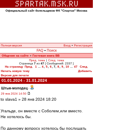
Официальный сайт болельщиков ФК "Спартак" Москва
Полная версия
Вход
•
Регистрация
FAQ
•
Поиск
Общение на сайте
Гостевая книга ВВ
»
Пред. тема
|
След. тема
Страница
7
из
47
[ Сообщений: 2337 ]
На страницу
Пред.
1
...
4
,
5
,
6
,
7
,
8
,
9
,
10
...
47
След.
Начать новую тему
Добавить
Версия для печати
01.01.2024 - 31.01.2024
Штык-молодец
-
29 янв 2024 14:50
to slava1 » 28 янв 2024 18:20
Угальде, он вместе с Соболем,или вместо.
Не хотелось бы.
По данному вопросу хотелось бы послушать