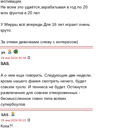
мотивации.
Не всем это удаётся,зарабатывая в год по 20
млн фунтов в 20 лет.
У Мирры всё впереди.Для 16 лет играет очень
круто.
За этими девочками слежу с интересом)
ys
-
29 янв 2024 00:36
SAS
,
А о чем еще говорить. Следующие две недели,
кроме нашего факея смотреть нечего, будет
совсем тухло. И тенниса не будет. Останутся
развлечения для совсем отмороженных -
бесмыссленное говно типа всяких
супербоулов.
SAS
-
29 янв 2024 00:22
Кока?!