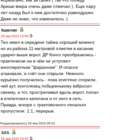
нормально, как за своих ( так что победу
Ариши вчера очень даже отмечал ). Еще пару
лет назад был к ним достаточно равнодушен.
Даже не знаю, что изменилось :)
Карелин
-
28 янв 2024 23:58
Тео имел в середине тайма хороший момент,
но из района 11-метровой отметки в касание
ударил выше ворот. ДР Конго преобразились -
практически ни в чём не уступают
многократным "фараонам". И опасно
атаковали, и счёт они открыли. Немного
курьёзно получилось - пока египтяне спорили,
чей аут, конголезец побыренькому взбросил
своему, а тот, простреливая вдоль ворот, попал
в египетского капитана и от него в сеть.
Правда, вскоре с трактовочного пенальти
пропустили. 1:1, перерыв.
Редактировалось 29 янв 2024 00:01
SAS
-
28 янв 2024 23:55