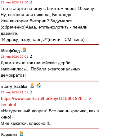
28 янв 2024 22:50
Тео в старте на игру с Египтом через 10 минут.
Ну, сегодня или никогда, Бонгонда!
Или виктории Витории? Задумался..
(обречённо)Аааа, етить-колотить - пенали
давайте.
"И драку, тьфу, танцы!"(почти ТСМ, кино)
МосфОлд
-
28 янв 2024 22:01
Драматично так гвинейское дерби
закончилось... Побили экваториальных
демократов!
starry_kashka
-
28 янв 2024 21:51
https://www.sports.ru/hockey/1115801925 ... v-
kin.html
«Натуральный дворец! Все очень красиво, как в
кино!»
Мне кажется, классно!!!..
Карелин
-