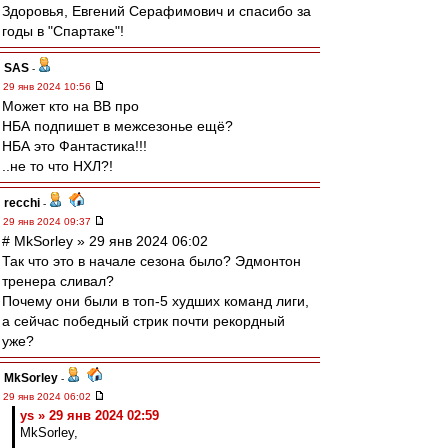
Здоровья, Евгений Серафимович и спасибо за
годы в "Спартаке"!
SAS
-
29 янв 2024 10:56
Может кто на ВВ про
НБА подпишет в межсезонье ещё?
НБА это Фантастика!!!
..не то что НХЛ?!
recchi
-
29 янв 2024 09:37
# MkSorley » 29 янв 2024 06:02
Так что это в начале сезона было? Эдмонтон
тренера сливал?
Почему они были в топ-5 худших команд лиги,
а сейчас победный стрик почти рекордный
уже?
MkSorley
-
29 янв 2024 06:02
ys » 29 янв 2024 02:59
MkSorley,