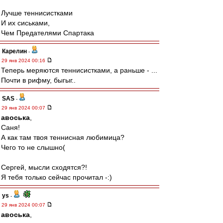
Лучше теннисистками
И их сиськами,
Чем Предателями Спартака
Карелин
-
29 янв 2024 00:16
Теперь меряются теннисистками, а раньше - ...
Почти в рифму, быгыг..
SAS
-
29 янв 2024 00:07
авоська
,
Саня!
А как там твоя теннисная любимица?
Чего то не слышно(
Сергей, мысли сходятся?!
Я тебя только сейчас прочитал -:)
ys
-
29 янв 2024 00:07
авоська
,