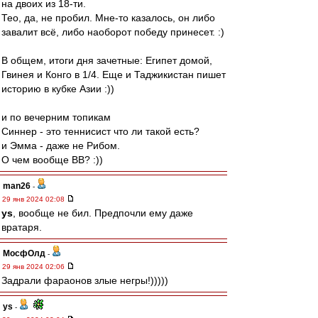
на двоих из 18-ти.
Тео, да, не пробил. Мне-то казалось, он либо
завалит всё, либо наоборот победу принесет. :)
В общем, итоги дня зачетные: Египет домой,
Гвинея и Конго в 1/4. Еще и Таджикистан пишет
историю в кубке Азии :))
и по вечерним топикам
Синнер - это теннисист что ли такой есть?
и Эмма - даже не Рибом.
О чем вообще ВВ? :))
man26
-
29 янв 2024 02:08
ys
, вообще не бил. Предпочли ему даже
вратаря.
МосфОлд
-
29 янв 2024 02:06
Задрали фараонов злые негры!)))))
ys
-