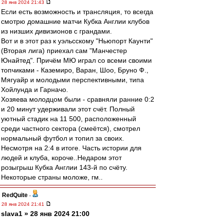
28 янв 2024 21:43
Если есть возможность и трансляция, то всегда
смотрю домашние матчи Кубка Англии клубов
из низших дивизионов с грандами.
Вот и в этот раз к уэльсскому "Ньюпорт Каунти"
(Вторая лига) приехал сам "Манчестер
Юнайтед". Причём МЮ играл со всеми своими
топчиками - Каземиро, Варан, Шоо, Бруно Ф.,
Мягуайр и молодыми перспективными, типа
Хойлунда и Гарначо.
Хозяева молодцом были - сравняли ранние 0:2
и 20 минут удерживали этот счёт. Полный
уютный стадик на 11 500, расположенный
среди частного сектора (смеётся), смотрел
нормальный футбол и топил за своих.
Несмотря на 2:4 в итоге. Часть истории для
людей и клуба, короче..Недаром этот
розыгрыш Кубка Англии 143-й по счёту.
Некоторые страны моложе, гм..
RedQuite
-
28 янв 2024 21:41
slava1 » 28 янв 2024 21:00