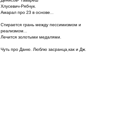
Денисов- Тавареш
Хлусевич-Рябчук.
Амарал про 23 в основе...
Стирается грань между пессимизмом и
реализмом...
Лечится золотыми медалями.
Чуть про Даню. Люблю засранца,как и Дж.
Маккинроя и Кларка Бобби.
И мастерство дай Боже и эксцентрика.
starry_kashka
-
28 янв 2024 20:38
Los » 28 янв 2024 16:41
Да, Олег, прикольно...))((
---
Обсуждали с парнями - Ну, это как если бы мы
на [любом турнире] - когда мы бы сыграли 5
игр, а соперник 3...(((
Даня 20 часов наиграл перед финалом, а