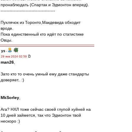
пронаблюдать (Спартак и Эдмонтон вперед).
-------------------------------------
Пухлячок из Торонто,Макдевида обходит
вроде.
Пока единственный кто идёт по статистике
Овцы.
ys
-
29 янв 2024 02:59
man26
,
Зато кто то очень умный ему даже стандарты
доверяет.. :)
MkSorley
,
Ага? НХЛ тоже сейчас своей глупой хуйней на
10 дней займется, так что Эдмонтон твой
нескоро :)