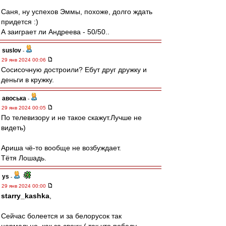
Саня, ну успехов Эммы, похоже, долго ждать
придется :)
А заиграет ли Андреева - 50/50..
suslov
-
29 янв 2024 00:06
Сосисочную достроили? Ебут друг дружку и
деньги в кружку.
авоська
-
29 янв 2024 00:05
По телевизору и не такое скажут.Лучше не
видеть)
Ариша чё-то вообще не возбуждает.
Тётя Лошадь.
ys
-
29 янв 2024 00:00
starry_kashka
,
Сейчас болеется и за белорусок так