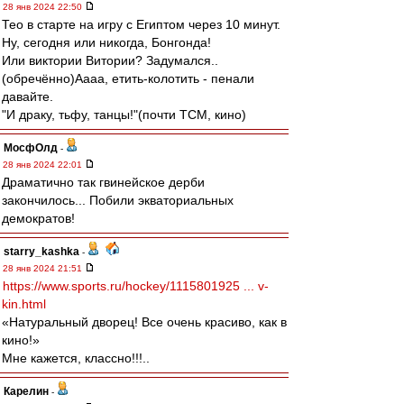
28 янв 2024 22:50
Тео в старте на игру с Египтом через 10 минут.
Ну, сегодня или никогда, Бонгонда!
Или виктории Витории? Задумался..
(обречённо)Аааа, етить-колотить - пенали
давайте.
"И драку, тьфу, танцы!"(почти ТСМ, кино)
МосфОлд
-
28 янв 2024 22:01
Драматично так гвинейское дерби
закончилось... Побили экваториальных
демократов!
starry_kashka
-
28 янв 2024 21:51
https://www.sports.ru/hockey/1115801925 ... v-
kin.html
«Натуральный дворец! Все очень красиво, как в
кино!»
Мне кажется, классно!!!..
Карелин
-