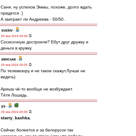
Саня, ну успехов Эммы, похоже, долго ждать
придется :)
А заиграет ли Андреева - 50/50..
suslov
-
29 янв 2024 00:06
Сосисочную достроили? Ебут друг дружку и
деньги в кружку.
авоська
-
29 янв 2024 00:05
По телевизору и не такое скажут.Лучше не
видеть)
Ариша чё-то вообще не возбуждает.
Тётя Лошадь.
ys
-
29 янв 2024 00:00
starry_kashka
,
Сейчас болеется и за белорусок так