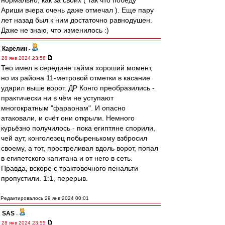
нормально, как за своих ( так что победу
Ариши вчера очень даже отмечал ). Еще пару
лет назад был к ним достаточно равнодушен.
Даже не знаю, что изменилось :)
Карелин
-
28 янв 2024 23:58
Тео имел в середине тайма хороший момент,
но из района 11-метровой отметки в касание
ударил выше ворот. ДР Конго преобразились -
практически ни в чём не уступают
многократным "фараонам". И опасно
атаковали, и счёт они открыли. Немного
курьёзно получилось - пока египтяне спорили,
чей аут, конголезец побыренькому взбросил
своему, а тот, простреливая вдоль ворот, попал
в египетского капитана и от него в сеть.
Правда, вскоре с трактовочного пенальти
пропустили. 1:1, перерыв.
Редактировалось 29 янв 2024 00:01
SAS
-
28 янв 2024 23:55