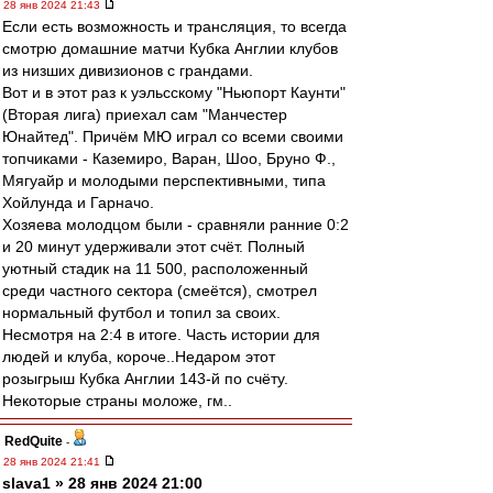
28 янв 2024 21:43
Если есть возможность и трансляция, то всегда
смотрю домашние матчи Кубка Англии клубов
из низших дивизионов с грандами.
Вот и в этот раз к уэльсскому "Ньюпорт Каунти"
(Вторая лига) приехал сам "Манчестер
Юнайтед". Причём МЮ играл со всеми своими
топчиками - Каземиро, Варан, Шоо, Бруно Ф.,
Мягуайр и молодыми перспективными, типа
Хойлунда и Гарначо.
Хозяева молодцом были - сравняли ранние 0:2
и 20 минут удерживали этот счёт. Полный
уютный стадик на 11 500, расположенный
среди частного сектора (смеётся), смотрел
нормальный футбол и топил за своих.
Несмотря на 2:4 в итоге. Часть истории для
людей и клуба, короче..Недаром этот
розыгрыш Кубка Англии 143-й по счёту.
Некоторые страны моложе, гм..
RedQuite
-
28 янв 2024 21:41
slava1 » 28 янв 2024 21:00