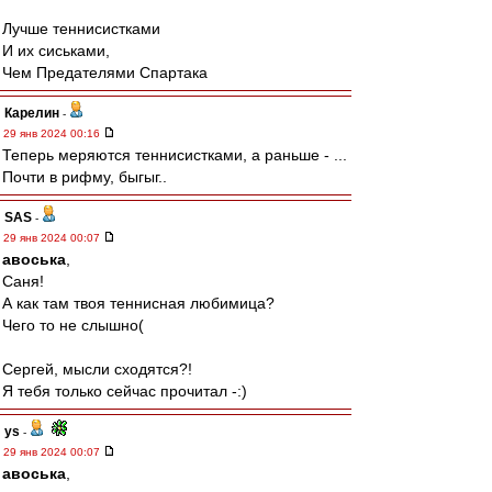
Лучше теннисистками
И их сиськами,
Чем Предателями Спартака
Карелин
-
29 янв 2024 00:16
Теперь меряются теннисистками, а раньше - ...
Почти в рифму, быгыг..
SAS
-
29 янв 2024 00:07
авоська
,
Саня!
А как там твоя теннисная любимица?
Чего то не слышно(
Сергей, мысли сходятся?!
Я тебя только сейчас прочитал -:)
ys
-
29 янв 2024 00:07
авоська
,