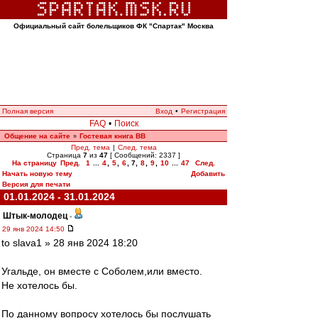
Официальный сайт болельщиков ФК "Спартак" Москва
Полная версия
Вход
•
Регистрация
FAQ
•
Поиск
Общение на сайте
Гостевая книга ВВ
»
Пред. тема
|
След. тема
Страница
7
из
47
[ Сообщений: 2337 ]
На страницу
Пред.
1
...
4
,
5
,
6
,
7
,
8
,
9
,
10
...
47
След.
Начать новую тему
Добавить
Версия для печати
01.01.2024 - 31.01.2024
Штык-молодец
-
29 янв 2024 14:50
to slava1 » 28 янв 2024 18:20
Угальде, он вместе с Соболем,или вместо.
Не хотелось бы.
По данному вопросу хотелось бы послушать