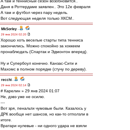
А там и теннисный сезон возобновится..
Даня в Роттердаме заявлен.. Это 12е февраля
А там и футбол через пару недель.
Вот следующая неделя только ХКСМ..
MkSorley
-
29 янв 2024 02:20
Хорошо хоть веселые старты типа тенниса
закончились. Можно спокойно за хоккеем
пронаблюдать (Спартак и Эдмонтон вперед).
Ну и Супербоул конечно. Канзас-Сити и
Махомс в полном порядке (стучу по дереву).
recchi
-
29 янв 2024 02:14
# Карелин » 29 янв 2024 01:07
Не, дэвэ уже не осилю.
---
Вот зря, пенальти чумовые были. Казалось у
ДРК вообще нет шансов, но как-то отползли в
итоге.
Вратари нулевые - ни одного удара не взяли