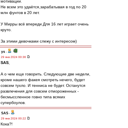
мотивации.
Не всем это удаётся,зарабатывая в год по 20
млн фунтов в 20 лет.
У Мирры всё впереди.Для 16 лет играет очень
круто.
За этими девочками слежу с интересом)
ys
-
29 янв 2024 00:36
SAS
,
А о чем еще говорить. Следующие две недели,
кроме нашего факея смотреть нечего, будет
совсем тухло. И тенниса не будет. Останутся
развлечения для совсем отмороженных -
бесмыссленное говно типа всяких
супербоулов.
SAS
-
29 янв 2024 00:22
Кока?!