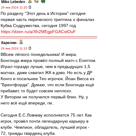
Mike Lebedev
-
29 янв 2024 11:20
По разделу "Этот день в Истории" сегодня
первая часть лирического триптиха о финалах
Кубка Содружества, сегодня 1997 год
https://dzen.ru/a/Xh2MEgpFGACstOuF
Карелин
-
29 янв 2024 11:10
ВВсем лёгкого понедельника! И мира.
Бонгонда вчера провёл полный матч с Египтом.
Играл гораздо лучше, чем в предыдущих 1,5
матчах, даже схватил ЖК в дэвэ. Но есть у ДР
Конго и посильнее Тео игрочок. Йоан Висса из
"Брентфорда". Думаю, что если Бонгонда ещё
прибавит, то будет совсем неплохо.
У Витории не получился первый блин. Ну, у
него всё ещё впереди, гм..
Сегодня Е.С.Ловчеву исполняется 75 лет. Как
игрок, провёл почти легендарную карьеру в
клубе. Чемпион, обладатель, лучший игрок -
72, трижды гвардеец клуба.