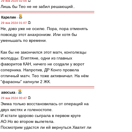
29 янв 2024 02:04
Лишь бы Тео не не забил решающий..
Карелин
-
29 янв 2024 01:07
Не, дэвэ уже не осилю. Пора, пора отменять
повсюду этот анахронизм. Или хотя бы
уменьшать по времени.
Как бы не закончился этот матч, конголезцы
молодцы. Египтяне, одни из главных
фаворитов КАН, ничего не создали у ворот
соперника. Напротив, ДР Конго провела
отличный матч. Тео тоже активничал. На нём
"фараоны" хапнули 2 ЖК.
авоська
-
29 янв 2024 00:47
Эмма только восстановилась от операций на
двух кистях и голеностопе.
И кстати здорово сыграла в первом круге
АО.Но во втором вылетела.
Посмотрим удастся ли ей вернуться.Хватит ли