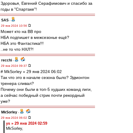
Здоровья, Евгений Серафимович и спасибо за
годы в "Спартаке"!
SAS
-
29 янв 2024 10:56
Может кто на ВВ про
НБА подпишет в межсезонье ещё?
НБА это Фантастика!!!
..не то что НХЛ?!
recchi
-
29 янв 2024 09:37
# MkSorley » 29 янв 2024 06:02
Так что это в начале сезона было? Эдмонтон
тренера сливал?
Почему они были в топ-5 худших команд лиги,
а сейчас победный стрик почти рекордный
уже?
MkSorley
-
29 янв 2024 06:02
ys » 29 янв 2024 02:59
MkSorley,