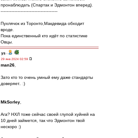
пронаблюдать (Спартак и Эдмонтон вперед).
-------------------------------------
Пухлячок из Торонто,Макдевида обходит
вроде.
Пока единственный кто идёт по статистике
Овцы.
ys
-
29 янв 2024 02:59
man26
,
Зато кто то очень умный ему даже стандарты
доверяет.. :)
MkSorley
,
Ага? НХЛ тоже сейчас своей глупой хуйней на
10 дней займется, так что Эдмонтон твой
нескоро :)