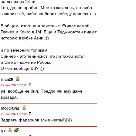
на двоих из 18-ти.
Тео, да, не пробил. Мне-то казалось, он либо
завалит всё, либо наоборот победу принесет. :)
В общем, итоги дня зачетные: Египет домой,
Гвинея и Конго в 1/4. Еще и Таджикистан пишет
историю в кубке Азии :))
и по вечерним топикам
Синнер - это теннисист что ли такой есть?
и Эмма - даже не Рибом.
О чем вообще ВВ? :))
man26
-
29 янв 2024 02:08
ys
, вообще не бил. Предпочли ему даже
вратаря.
МосфОлд
-
29 янв 2024 02:06
Задрали фараонов злые негры!)))))
ys
-