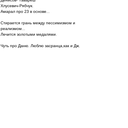
Денисов- Тавареш
Хлусевич-Рябчук.
Амарал про 23 в основе...
Стирается грань между пессимизмом и
реализмом...
Лечится золотыми медалями.
Чуть про Даню. Люблю засранца,как и Дж.
Маккинроя и Кларка Бобби.
И мастерство дай Боже и эксцентрика.
starry_kashka
-
28 янв 2024 20:38
Los » 28 янв 2024 16:41
Да, Олег, прикольно...))((
---
Обсуждали с парнями - Ну, это как если бы мы
на [любом турнире] - когда мы бы сыграли 5
игр, а соперник 3...(((
Даня 20 часов наиграл перед финалом, а