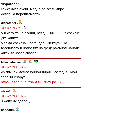
dispatcher
Так сейчас очень модно во всем мире
Историю переписывать...
dispatcher
-
28 янв 2024 23:37
А я чего-то не понял, блядь, Никишин в сосиске
уже капитан?
А сама сосиска - легендарный клуб? По
телевизору в новостях на федеральном канале
какой-то козел сказал.
Mike Lebedev
-
28 янв 2024 23:26
Из зимней межсезонной лирики сегодня "Мой
первый Икарус"
https://dzen.ru/a/YsRkOi2EdiWEpo_C
slava1
-
28 янв 2024 22:55
В жопу их дворец!
Карелин
-