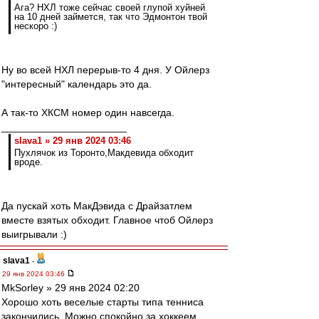
Ага? НХЛ тоже сейчас своей глупой хуйней
на 10 дней займется, так что Эдмонтон твой
нескоро :)
Ну во всей НХЛ перерыв-то 4 дня. У Ойлерз
"интересный" календарь это да.
А так-то ХКСМ номер один навсегда.
______________________
slava1 » 29 янв 2024 03:46
Пухлячок из Торонто,Макдевида обходит
вроде.
Да пускай хоть МакДэвида с Драйзатлем
вместе взятых обходит. Главное чтоб Ойлерз
выигрывали :)
slava1
-
29 янв 2024 03:46
MkSorley » 29 янв 2024 02:20
Хорошо хоть веселые старты типа тенниса
закончились. Можно спокойно за хоккеем