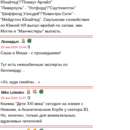
Юнайтед"/"Плимут Аргайл"
"Ливерпуль" - "Уотфорд"/"Саутгемптон"
"Шеффилд Уэнсдей"/"Ковентри Сити" -
"Мейдстон Юнайтед". Смутьянам спокойствия
из Южной НЛ выпал жребий по силам, кмк.
Могли и "Манчестеры" выпасть.
Леонидыч
-
29 янв 2024 13:40
Саша и Миша - с прошедшими!
Тут есть невъебенные эксперты по
биллиарду…
«Хз, куда смайлы…»
Mike Lebedev
-
29 янв 2024 12:07
Книжка "Дети XXI века" сегодня на хоккее с
Нижним, в Аналитическом Клубе у сектора В1.
Но, конечно, только для внимательных,
вдумчивых читателей