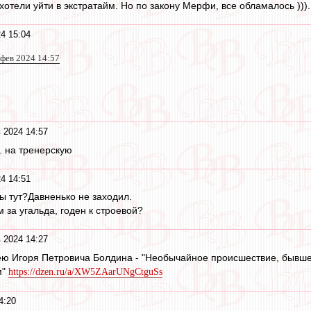
отели уйти в экстратайм. Но по закону Мерфи, все обламалось ))).
4 15:04
 фев 2024 14:57
 2024 14:57
. на тренерскую
4 14:51
ы тут?Давненько не заходил.
 за угальда, годен к строевой?
 2024 14:27
лею Игоря Петровича Болдина - "Необычайное происшествие, бывш
м"
https://dzen.ru/a/XW5ZAarUNgCtguSs
4:20