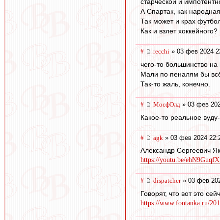
старческой и импотентн
А Спартак, как народна
Так может и крах футбо
Как и взлет хоккейного?
#
recchi
» 03 фев 2024 2
чего-то большинство на
Мали по пеналям бы всё
Так-то жаль, конечно.
#
МосфОлд
» 03 фев 202
Какое-то реальное вуду-
#
agk
» 03 фев 2024 22:
Александр Сергеевич Як
https://youtu.be/ehN9Guqf
#
dispatcher
» 03 фев 202
Говорят, что вот это се
https://www.fontanka.ru/201