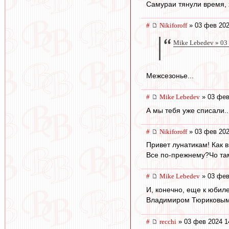
Самураи тянули время, х
#
Nikiforoff
» 03 фев 202
Mike Lebedev » 03
Межсезонье...
#
Mike Lebedev
» 03 фев
А мы тебя уже списали..
#
Nikiforoff
» 03 фев 202
Привет лунатикам! Как в
Все по-прежнему?Чо там
#
Mike Lebedev
» 03 фев
И, конечно, еще к юби
Владимиром Тюриковы
#
recchi
» 03 фев 2024 1