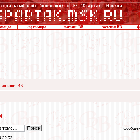
оманда
карта мира
магазин ВВ
гостевая ВВ
ф
вая книга ВВ
24
Сообщен
 22:53