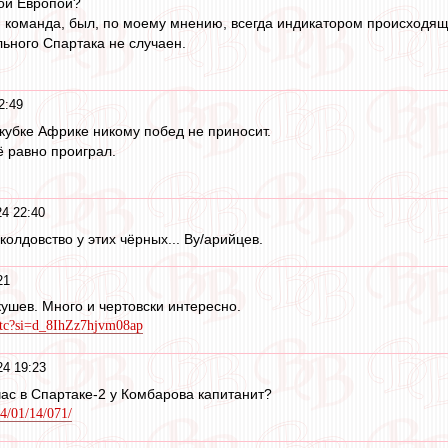
ой Европой?
я команда, был, по моему мнению, всегда индикатором происходящ
льного Спартака не случаен.
2:49
 кубке Африке никому побед не приносит.
 равно проиграл.
4 22:40
колдовство у этих чёрных... Ву/арийцев.
21
ушев. Много и чертовски интересно.
Xtc?si=d_8IhZz7hjvm08ap
4 19:23
йчас в Спартаке-2 у Комбарова капитанит?
4/01/14/071/