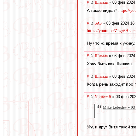
#
Шигала
» 03 фев 2024 
А такое видел?
https://
#
SAS
» 03 фев 2024 18:
https://youtu.be/Zbgr6Hp
Ну что ж, время к ужину..
#
Шигала
» 03 фев 2024 
Хочу быть как Шишкин.
#
Шигала
» 03 фев 2024 
Когда речь заходит про 
#
Nikiforoff
» 03 фев 202
Mike Lebedev » 03
Угу, и друг Витя такой ж