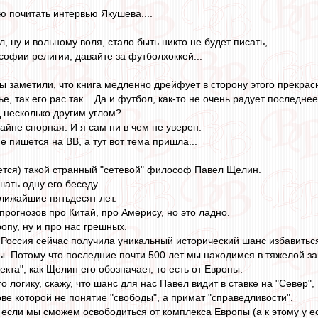
ю почитать интервью Якушева....
, ну и вольному воля, стало быть никто не будет писать,
софии религии, давайте за футболхоккей...
 Вы заметили, что книга медленно дрейфует в сторону этого прекрас
ье, так его рас так... Да и футбол, как-то не очень радует последне
д несколько другим углом?
райне спорная. И я сам ни в чем не уверен.
не пишется на ВВ, а тут вот тема пришла...
жется) такой странный "сетевой" философ Павел Щелин.
шать одну его беседу.
лижайшие пятьдесят лет.
рогнозов про Китай, про Амерису, но это ладно.
опу, ну и про нас грешных.
Россия сейчас получила уникальный исторический шанс избавитьс
пы. Потому что последние почти 500 лет мы находимся в тяжелой з
екта", как Щелин его обозначает, то есть от Европы.
о логику, скажу, что шанс для нас Павел видит в ставке на "Север",
нове которой не понятие "свободы", а примат "справедливости".
 если мы сможем освободиться от комплекса Европы (а к этому у е