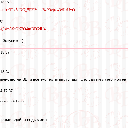
18:59
youtu.be/lTx5dNG_5RY?si=-BzP0vjrq4WLrUvO
51
qcpg?si=AStOK2O4ufBD6dH4
. Закусим -:)
18:37
18:24
пьянство на ВВ, и все эксперты выступают. Это самый лузер момент
4 17:37
 фев 2024 17:27
е распесдяй, а ведь могет.