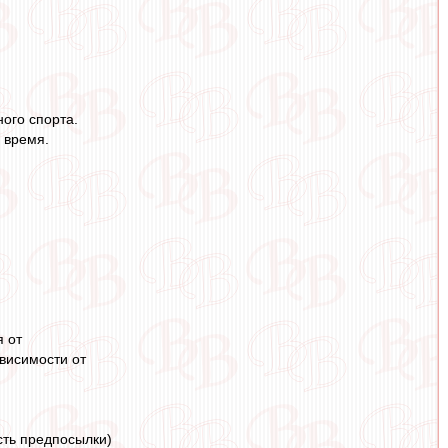
ного спорта.
е время.
я от
ависимости от
сть предпосылки)