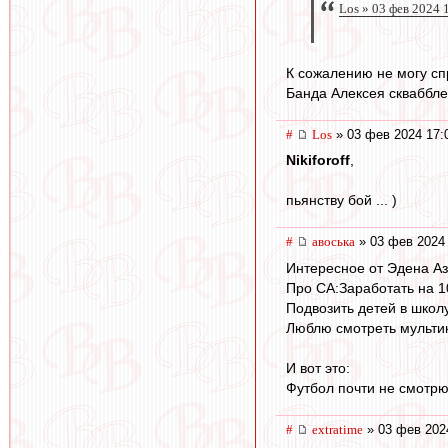
Los » 03 фев 2024 
К сожалению не могу сп
Банда Алексея сквабблер
#
Los
» 03 фев 2024 17:
Nikiforoff
,
пьянству бой ... )
#
авоська
» 03 фев 2024 
Интересное от Эдена Аз
Про СА:Заработать на 1
Подвозить детей в школ
Люблю смотреть мультик
И вот это:
Футбол почти не смотрю
#
extratime
» 03 фев 202