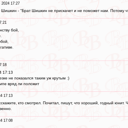
 2024 17:27
ат Шишкин - "Брат Шишкин не прискачет и не поможет нам. Потому ч
7:21
нству бой,
.
обой,
гативе.
7:18
4 17:13
езке не показался таким уж крутым :)
емпе вряд ли положит
4 17:13
сскажите, кто смотрел. Почитал, пишут, что хороший, годный юнит. 
венно.
4 17:08