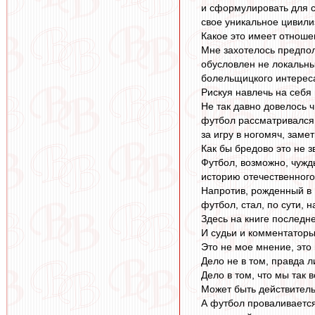
и сформулировать для с
свое уникальное цивили
Какое это имеет отнош
Мне захотелось предпол
обусловлен не локальны
болельщицкого интереса
Рискуя навлечь на себя 
Не так давно довелось ч
футбол рассматривался,
за игру в ногомяч, заме
Как бы бредово это не з
Футбол, возможно, чужд
историю отечественного
Напротив, рожденный в 
футбол, стал, по сути,
Здесь на книге последне
И судьи и комментаторы
Это не мое мнение, это
Дело не в том, правда л
Дело в том, что мы так
Может быть действитель
А футбол проваливается