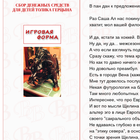
СБОР ДЕНЕЖНЫХ СРЕДСТВ
В пан дан к предложени
ДЛЯ ДЕТЕЙ ТОЛИКА ГЕРЦЫНА
Раз Саша Ал нас покинул
хватит, мол вашей фило
И да, кстати за хоккей.
Ну да, ну да... межсезон
А что если взглянуть по
Сразу скажу, что тема к
Но как то давно ничего 
Но довольно преамбул.
Есть в городе Вена (ка
Мне тут довелось послу
Некая футурология на б
Там много любопытных п
Интереснее, что про Евр
И вот по мысли Щелина 
альтер эго в лице Евро
своего "сакрального объ
Не вдаваясь глубоко в ег
на "этику севера", в ос
С точки зрения Щелина,