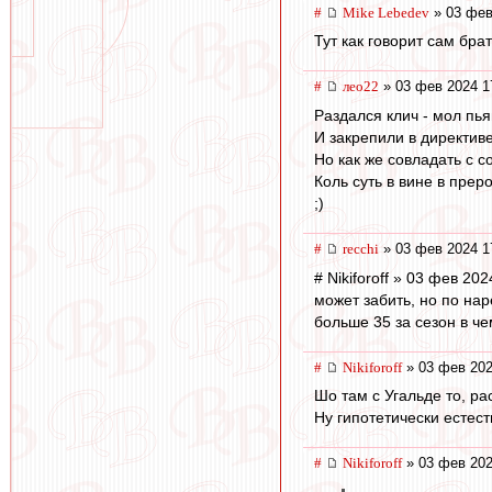
#
Mike Lebedev
» 03 фев
Тут как говорит сам бр
#
лео22
» 03 фев 2024 1
Раздался клич - мол пья
И закрепили в директиве
Но как же совладать с с
Коль суть в вине в преро
;)
#
recchi
» 03 фев 2024 1
# Nikiforoff » 03 фев 202
может забить, но по нар
больше 35 за сезон в ч
#
Nikiforoff
» 03 фев 202
Шо там с Угальде то, ра
Ну гипотетически естест
#
Nikiforoff
» 03 фев 202