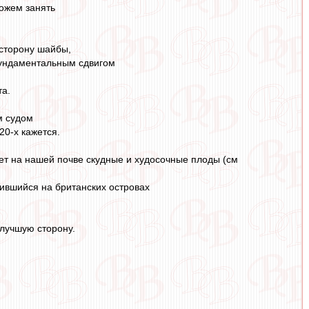
можем занять
 сторону шайбы,
фундаментальным сдвигом
та.
м судом
20-х кажется.
ает на нашей почве скудные и худосочные плоды (см
пившийся на британских островах
 лучшую сторону.