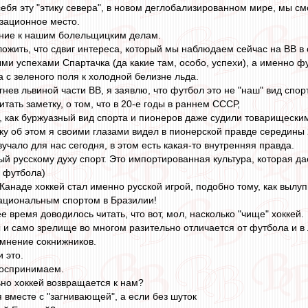
ебя эту "этику севера", в новом деглобализированном мире, мы с
зационное место.
ение к нашим болельщицким делам.
ожить, что сдвиг интереса, который мы наблюдаем сейчас на ВВ в
ми успехами Спартачка (да какие там, особо, успехи), а именно 
 с зеленого поля к холодной белизне льда.
гнев львиной части ВВ, я заявлю, что футбол это не "наш" вид спор
итать заметку, о том, что в 20-е годы в раннем СССР,
 как буржуазный вид спорта и пионеров даже судили товарищески
тку об этом я своими глазами видел в пионерской правде середины 
вучало для нас сегодня, в этом есть какая-то внутренняя правда.
ый русскому духу спорт. Это импортированная культура, которая д
 футбола)
Канаде хоккей стал именно русской игрой, подобно тому, как вылу
 национальным спортом в Бразилии!
е время доводилось читать, что вот, мол, насколько "чище" хоккей.
 и само зрелище во многом разительно отличается от футбола и в
 мнение сокнижников.
и это.
 воспринимаем.
но хоккей возвращается к нам?
 вместе с "загнивающей", а если без шуток