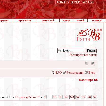
орумы
прогнозы
фан-клуб
юмор
музей
ссылки
Расширенный поиск
FAQ
Регистрация
Вход
Календарь ВВ
53
ий: 2816 •
Страница
53
из
57
•
1
...
50
51
52
54
55
56
57