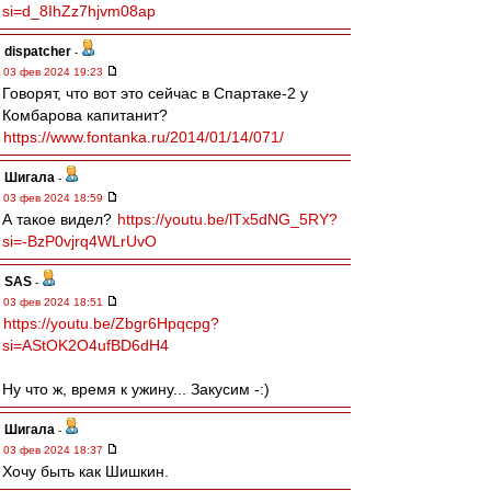
si=d_8IhZz7hjvm08ap
dispatcher
-
03 фев 2024 19:23
Говорят, что вот это сейчас в Спартаке-2 у
Комбарова капитанит?
https://www.fontanka.ru/2014/01/14/071/
Шигала
-
03 фев 2024 18:59
А такое видел?
https://youtu.be/lTx5dNG_5RY?
si=-BzP0vjrq4WLrUvO
SAS
-
03 фев 2024 18:51
https://youtu.be/Zbgr6Hpqcpg?
si=AStOK2O4ufBD6dH4
Ну что ж, время к ужину... Закусим -:)
Шигала
-
03 фев 2024 18:37
Хочу быть как Шишкин.