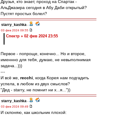
Друзья, кто знает, проход на Спартак -
АльДжазира сегодня в Абу Даби открытый?
Пустят простых болел?
starry_kashka
-
03 фев 2024 09:55
Спектр » 02 фев 2024 23:55
Первое - попроще, конечно... Но и второе,
именнно для тебя, думаю, не невыполнимая
задача...)))
---
И всё же,
recchi
, когда Корея нам подгадить
успела, в любом из двух смыслов?
"Дед - starry, не помнит ни х...я..."))
starry_kashka
-
03 фев 2024 09:49
И склоняю, как школьник плохой:
БонгондУ, в БонгондЕ, с БонгондОй...
(было уже?))...