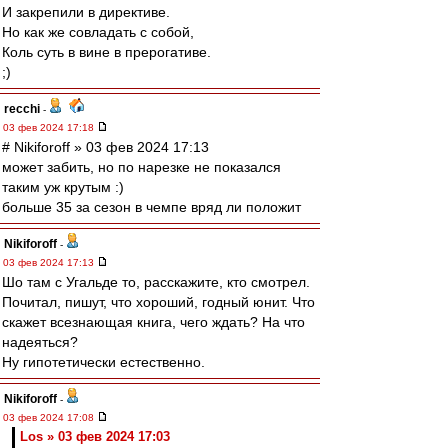
И закрепили в директиве.
Но как же совладать с собой,
Коль суть в вине в прерогативе.
;)
recchi
-
03 фев 2024 17:18
# Nikiforoff » 03 фев 2024 17:13
может забить, но по нарезке не показался
таким уж крутым :)
больше 35 за сезон в чемпе вряд ли положит
Nikiforoff
-
03 фев 2024 17:13
Шо там с Угальде то, расскажите, кто смотрел.
Почитал, пишут, что хороший, годный юнит. Что
скажет всезнающая книга, чего ждать? На что
надеяться?
Ну гипотетически естественно.
Nikiforoff
-
03 фев 2024 17:08
Los » 03 фев 2024 17:03