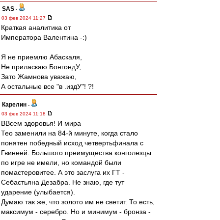
SAS
-
03 фев 2024 11:27
Краткая аналитика от
Императора Валентина -:)
Я не приемлю Абаскаля,
Не приласкаю БонгондУ,
Зато Жамнова уважаю,
А остальные все "в .издУ"! ?!
Карелин
-
03 фев 2024 11:18
ВВсем здоровья! И мира
Тео заменили на 84-й минуте, когда стало
понятен победный исход четвертьфинала с
Гвинеей. Большого преимущества конголезцы
по игре не имели, но командой были
помастеровитее. А это заслуга их ГТ -
Себастьяна Дезабра. Не знаю, где тут
ударение (улыбается).
Думаю так же, что золото им не светит. То есть,
максимум - серебро. Но и минимум - бронза -