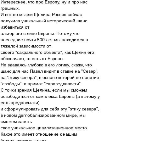
Интереснее, что про Европу, ну и про нас
грешных.
И вот по мысли Щелина Россия сейчас
получила уникальный исторический шанс
избавиться от
альтер эго в лице Европы. Потому что
последние почти 500 лет мы находимся в
тяжелой зависимости от
своего "сакрального объекта", как Щелин его
обозначает, то есть от Европы.
Не вдаваясь глубоко в его логику, скажу, что
шанс для нас Павел видит в ставке на "Север",
на "этику севера", в основе которой не понятие
"свободы", а примат "справедливости".
С точки зрения Щелина, если мы сможем
освободиться от комплекса Европы (а к этому у
есть предпосылки)
и сформулировать для себя эту "этику севера",
в новом деглобализированном мире, мы
сможем занять
свое уникальное цивилизационное место.
Какое это имеет отношение к нашим
болельщицким делам.