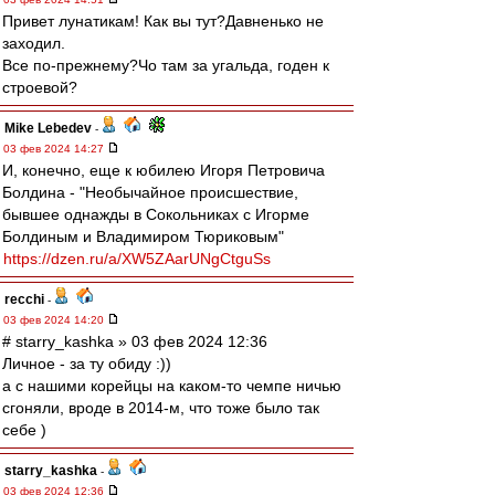
Привет лунатикам! Как вы тут?Давненько не
заходил.
Все по-прежнему?Чо там за угальда, годен к
строевой?
Mike Lebedev
-
03 фев 2024 14:27
И, конечно, еще к юбилею Игоря Петровича
Болдина - "Необычайное происшествие,
бывшее однажды в Сокольниках с Игорме
Болдиным и Владимиром Тюриковым"
https://dzen.ru/a/XW5ZAarUNgCtguSs
recchi
-
03 фев 2024 14:20
# starry_kashka » 03 фев 2024 12:36
Личное - за ту обиду :))
а с нашими корейцы на каком-то чемпе ничью
сгоняли, вроде в 2014-м, что тоже было так
себе )
starry_kashka
-
03 фев 2024 12:36