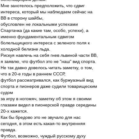
Мне захотелось предположить, что сдвиг
интереса, который мы наблюдаем сейчас на
ВВ в сторону шайбы,
обусловлен не локальными успехами
Спартачка (да какие там, особо, успехи), а
именно фундаментальным сдвигом
болельщицкого интереса с зеленого поля к
холодной белизне льда.
Рискуя навлечь на себя гнев львиной части ВВ,
я заявлю, что футбол это не "наш" вид спорта.
Не так давно довелось читать заметку, о том,
что в 20-е годы в раннем СССР,
футбол рассматривался, как буржуазный вид
спорта и пионеров даже судили товарищеским
судом
за игру в ногомяч, заметку об этом я своими
глазами видел в пионерской правде середины
20-х кажется.
Как бы бредово это не звучало для нас
сегодня, в этом есть какая-то внутренняя
правда.
Футбол, возможно, чуждый русскому духу