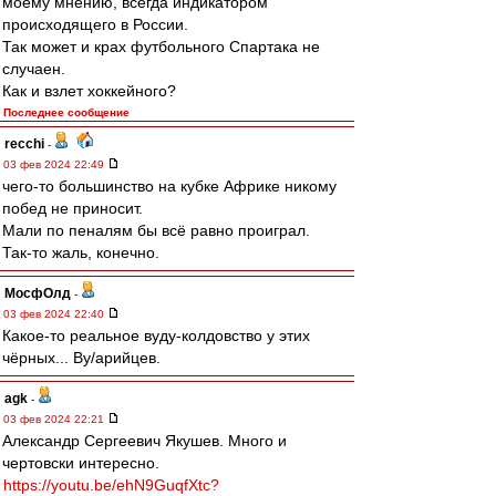
моему мнению, всегда индикатором
происходящего в России.
Так может и крах футбольного Спартака не
случаен.
Как и взлет хоккейного?
Последнее сообщение
recchi
-
03 фев 2024 22:49
чего-то большинство на кубке Африке никому
побед не приносит.
Мали по пеналям бы всё равно проиграл.
Так-то жаль, конечно.
МосфОлд
-
03 фев 2024 22:40
Какое-то реальное вуду-колдовство у этих
чёрных... Ву/арийцев.
agk
-
03 фев 2024 22:21
Александр Сергеевич Якушев. Много и
чертовски интересно.
https://youtu.be/ehN9GuqfXtc?