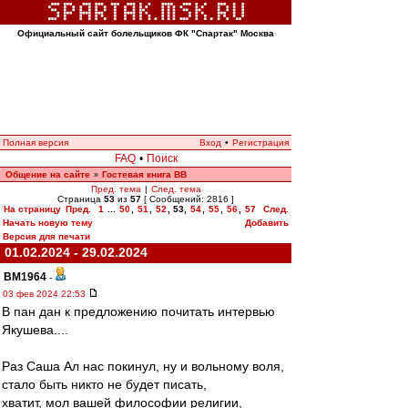
Официальный сайт болельщиков ФК "Спартак" Москва
Полная версия
Вход
•
Регистрация
FAQ
•
Поиск
Общение на сайте
Гостевая книга ВВ
»
Пред. тема
|
След. тема
Страница
53
из
57
[ Сообщений: 2816 ]
На страницу
Пред.
1
...
50
,
51
,
52
,
53
,
54
,
55
,
56
,
57
След.
Начать новую тему
Добавить
Версия для печати
01.02.2024 - 29.02.2024
BM1964
-
03 фев 2024 22:53
В пан дан к предложению почитать интервью
Якушева....
Раз Саша Ал нас покинул, ну и вольному воля,
стало быть никто не будет писать,
хватит, мол вашей философии религии,