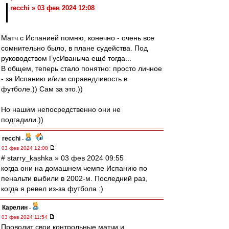
recchi » 03 фев 2024 12:08
Матч с Испанией помню, конечно - очень все
сомнительно было, в плане судейства. Под
руководством ГусИваныча ещё тогда...
В общем, теперь стало понятно: просто личное
- за Испанию и/или справедливость в
футболе.)) Сам за это.))
Но нашим непосредственно они не
подгадили.))
recchi
-
03 фев 2024 12:08
# starry_kashka » 03 фев 2024 09:55
когда они на домашнем чемпе Испанию по
пенальти выбили в 2002-м. Последний раз,
когда я ревел из-за футбола :)
Карелин
-
03 фев 2024 11:54
Проводит свои контрольные матчи и