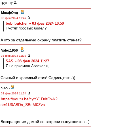
группу 2.
МосфОлд
-
03 фев 2024 11:47
bob_butcher » 03 фев 2024 10:50
Пустят простых болел?
А кто за отдельную охрану платить станет?
Valex1956
-
03 фев 2024 11:38
SAS » 03 фев 2024 11:27
Я не приемлю Абаскаля,
Сочный и красивый стих! Садись,пять!))
SAS
-
03 фев 2024 11:34
https://youtu.be/cyYY1DdtOwk?
si=1U6ABDs_SBeM0Zvs
Возвращение домой со встречи выпускников -:)