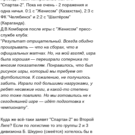
"Спартак-2". Пока не очень - 2 поражения и
одна ничья. 0:1 с "Женисом" (Казахстан), 2:3 с
ФК "Челябинск" и 2:2 с "Шахтёром"
(Караганда).
Д.В.Комбаров после игры с "Женисом" пресс-
службе клуба:
"
Результат отрицательный. Всегда обидно
проигрывать — что на сборах, что в
официальных матчах. Но, на мой взгляд, игра
была хорошая — переиграли соперника по
многим показателям. Понравилось, что был
рисунок игры, который мы требуем от
футболистов. К сожалению, не получилось
забить. Играли под большими нагрузками, у
ребят несвежие ноги, в какой-то степени
это тоже повлияло. Но мы готовились не к
сегодняшней игре — идёт подготовка к
чемпионату
".
Куда же всё-таки заявят "Спартак-2" во Второй
Лиге? Если по логистике то это группы 2 и 3
дивизиона Б. Шкурно (смеётся) хотелось бы в