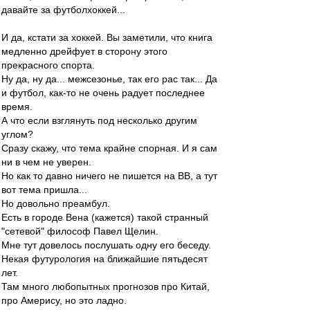
давайте за футболхоккей...
И да, кстати за хоккей. Вы заметили, что книга
медленно дрейфует в сторону этого
прекрасного спорта.
Ну да, ну да... межсезонье, так его рас так... Да
и футбол, как-то не очень радует последнее
время.
А что если взглянуть под несколько другим
углом?
Сразу скажу, что тема крайне спорная. И я сам
ни в чем не уверен.
Но как то давно ничего не пишется на ВВ, а тут
вот тема пришла...
Но довольно преамбул.
Есть в городе Вена (кажется) такой странный
"сетевой" философ Павел Щелин.
Мне тут довелось послушать одну его беседу.
Некая футурология на ближайшие пятьдесят
лет.
Там много любопытных прогнозов про Китай,
про Амерису, но это ладно.