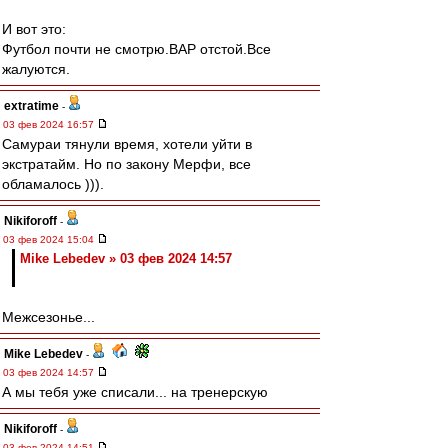
И вот это:
Футбол почти не смотрю.ВАР отстой.Все
жалуются.
extratime
-
03 фев 2024 16:57
Самураи тянули время, хотели уйти в
экстратайм. Но по закону Мерфи, все
обламалось ))).
Nikiforoff
-
03 фев 2024 15:04
Mike Lebedev » 03 фев 2024 14:57
Межсезонье...
Mike Lebedev
-
03 фев 2024 14:57
А мы тебя уже списали... на тренерскую
Nikiforoff
-
03 фев 2024 14:51