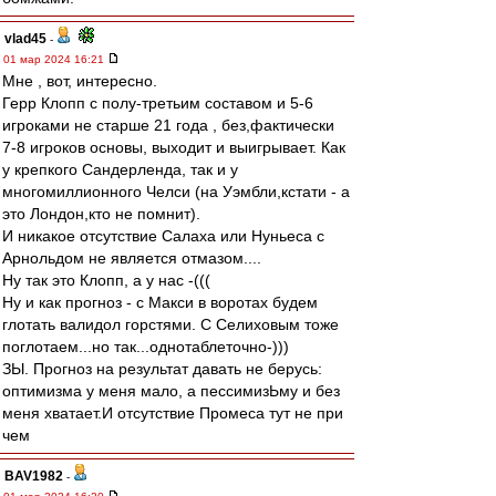
vlad45
-
01 мар 2024 16:21
Мне , вот, интересно.
Герр Клопп с полу-третьим составом и 5-6
игроками не старше 21 года , без,фактически
7-8 игроков основы, выходит и выигрывает. Как
у крепкого Сандерленда, так и у
многомиллионного Челси (на Уэмбли,кстати - а
это Лондон,кто не помнит).
И никакое отсутствие Салаха или Нуньеса с
Арнольдом не является отмазом....
Ну так это Клопп, а у нас -(((
Ну и как прогноз - с Макси в воротах будем
глотать валидол горстями. С Селиховым тоже
поглотаем...но так...однотаблеточно-)))
ЗЫ. Прогноз на результат давать не берусь:
оптимизма у меня мало, а пессимизЬму и без
меня хватает.И отсутствие Промеса тут не при
чем
BAV1982
-