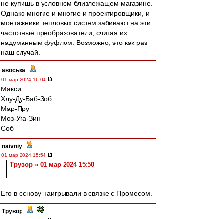
не купишь в условном близлежащем магазине.
Однако многие и многие и проектировщики, и
монтажники тепловых систем забивают на эти
частотные преобразователи, считая их
надуманным фуфлом. Возможно, это как раз
наш случай.
авоська
-
01 мар 2024 16:04
Макси
Хлу-Ду-Баб-Зоб
Мар-Пру
Моз-Уга-Зин
Соб
naivniy
-
01 мар 2024 15:54
Трувор » 01 мар 2024 15:50
Его в основу наигрывали в связке с Промесом..
Трувор
-