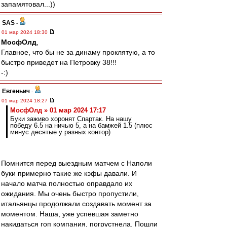
запамятовал...))
SAS
-
01 мар 2024 18:30
МосфОлд
,
Главное, что бы не за динаму проклятую, а то
быстро приведет на Петровку 38!!!
-:)
Евгеньич
-
01 мар 2024 18:27
МосфОлд » 01 мар 2024 17:17
Буки заживо хоронят Спартак. На нашу
победу 6.5 на ничью 5, а на бамжей 1.5 (плюс
минус десятые у разных контор)
Помнится перед выездным матчем с Наполи
буки примерно такие же кэфы давали. И
начало матча полностью оправдало их
ожидания. Мы очень быстро пропустили,
итальянцы продолжали создавать момент за
моментом. Наша, уже успевшая заметно
накидаться гоп компания, погрустнела. Пошли