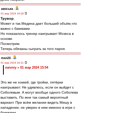
авоська
-
01 мар 2024 16:28
Трувор
,
Может и так.Медина дает больший объём,что
важно с бамжами.
Но показалось тренер наигрывает Мозеса в
основе.
Посмотрим.
Теперь обязаны сыграть за того парня.
man26
-
01 мар 2024 16:21
naivniy » 01 мар 2024 15:54
Это же не хоккей, где тройки, пятёрки
наигрывают. Не удивлюсь, если он выйдет с
Соболевым. А могут вообще одного Соболева
выставить. По мне так самый вероятный
вариант. При всём желании видеть Мишу в
нападении, не уверен в нем именно в игре с
бомжами.