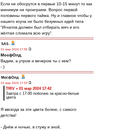
Если не обосрутся в первые 10-15 минут то как
минимум не проиграем. Вопрос первой
половины первого тайма. Ну и главное чтобы у
нашего коуча не было безумных идей типа
"Игнатов должен был отбирать мяч и его
жёлтая сломала всю игру".
SAS
-
01 мар 2024 17:56
МосфОлд
,
Вадим, а утром и вечером ты с кем?
-:)
МосфОлд
-
01 мар 2024 17:53
TRIV » 01 мар 2024 17:42
Завтра с 17-00 поболею за красно-белые
цвета
Я ввсегда за эти цвета болею, с самого
детства!
- Днём и ночью, в стужу и зной,