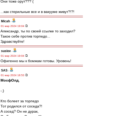
Они тоже орут??? (
...как стерильные все и в вакууме живут?!?!
Micah
-
01 мар 2024 19:04
Александр, ты по своей ссылке то заходил?
Такое себе против торпедо...
Здравствуйте!
suslov
-
01 мар 2024 19:04
Офигенно мы к бомжам готовы. Уровень!
SAS
-
01 мар 2024 18:53
МосфОлд
,
-;)
Кто болеет за торпедо
Тот родился от соседа?!
А сосед? Он не дурак,