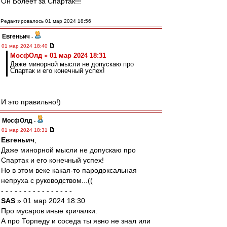
Он Болеет за Спартак!!!
Редактировалось 01 мар 2024 18:56
Евгеньич
-
01 мар 2024 18:40
МосфОлд » 01 мар 2024 18:31
Даже минорной мысли не допускаю про
Спартак и его конечный успех!
И это правильно!)
МосфОлд
-
01 мар 2024 18:31
Евгеньич
,
Даже минорной мысли не допускаю про
Спартак и его конечный успех!
Но в этом веке какая-то пародоксальная
непруха с руководством...((
- - - - - - - - - - - - - - - -
SAS
» 01 мар 2024 18:30
Про мусаров иные кричалки.
А про Торпеду и соседа ты явно не знал или