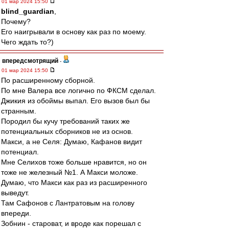
01 мар 2024 15:50
blind_guardian
,
Почему?
Его наигрывали в основу как раз по моему.
Чего ждать то?)
впередсмотрящий
-
01 мар 2024 15:50
По расширенному сборной.
По мне Валера все логично по ФКСМ сделал.
Джикия из обоймы выпал. Его вызов был бы
странным.
Породил бы кучу требований таких же
потенциальных сборников не из основ.
Макси, а не Селя: Думаю, Кафанов видит
потенциал.
Мне Селихов тоже больше нравится, но он
тоже не железный №1. А Макси моложе.
Думаю, что Макси как раз из расширенного
выведут.
Там Сафонов с Лантратовым на голову
впереди.
Зобнин - староват, и вроде как порешал с