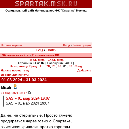
Официальный сайт болельщиков ФК "Спартак" Москва
Полная версия
Вход
•
Регистрация
FAQ
•
Поиск
Общение на сайте
Гостевая книга ВВ
»
Пред. тема
|
След. тема
Страница
81
из
82
[ Сообщений: 4091 ]
На страницу
Пред.
1
...
78
,
79
,
80
,
81
,
82
След.
Начать новую тему
Добавить
Версия для печати
01.03.2024 - 31.03.2024
Micah
-
01 мар 2024 19:17
SAS » 01 мар 2024 19:07
SAS » 01 мар 2024 19:07
Да не, не стерильные. Просто тяжело
продираться через говно о Спартаке,
выискивая кричалки против торпеды.