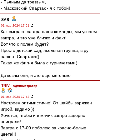
- Пьяным да трезвым,
- Масковский Спартак - я с тобой!
SAS
-
01 мар 2024 17:51
Как сыграют завтра наши команды, мы узнаем
завтра, и это уже близко и факт!
Вот что с полем будет?
Просто детский сад, ясельная группа, в ру
нашего Спартака((
Такая же фигня была с турникетами(
Да козлы они, и это ещё мягонько
TRIV
-
Администратор
01 мар 2024 17:42
Настроен оптимистично! От шайбы заряжен
игрой, видимо ))
Хочется, чтобы и в мячик завтра задорно
поиграли!
Завтра с 17-00 поболею за красно-белые
цвета!!!