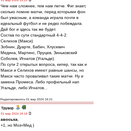
01 мар 2024 16:20
Чем нам сложнее, тем нам легче. Фиг знает,
сколько помню матчи, перед которыми фон
был ужасным, а команда играла почти в
идеальный футбол и не редко побеждала.
Дай бог и здесь так же будет.
Состав по сути стандартный 4-4-2.
Селихов (Макси)
Зобнин, Дуарте, Бабич, Хлусевич
Медина, Мартинс, Пруцев, Зиньковский
Соболев, Игнатов (Угальде).
По сути 2 открытых вопроса, кипер, так как и
Макси и Селихов имеют равные шансы, но
Макси часто проваливал такие матчи. Ну и
замена Промеса. Либо профильный нап
Угальде, либо Игнатов...
Редактировалось 01 мар 2024 16:21
Трувор
-
01 мар 2024 16:19
авоська
,
+1, но Моз=Мед )