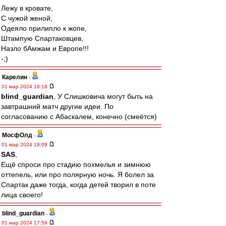
Лежу в кровате,
С чужой женой,
Одеяло прилипло к жопе,
Штампую Спартаковцев,
Назло бАмжам и Европе!!!
-;)
Карелин
-
01 мар 2024 18:18
blind_guardian
, У Слишковича могут быть на
завтрашний матч другие идеи. По
согласованию с Абаскалем, конечно (смеётся)
МосфОлд
-
01 мар 2024 18:09
SAS
,
Ещё спроси про стадию похмелья и зимнюю
оттепель, или про полярную ночь. Я болел за
Спартак даже тогда, когда детей творил в поте
лица своего!
blind_guardian
-
01 мар 2024 17:59