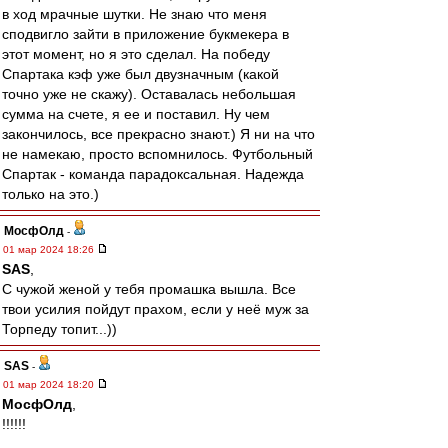
в ход мрачные шутки. Не знаю что меня
сподвигло зайти в приложение букмекера в
этот момент, но я это сделал. На победу
Спартака кэф уже был двузначным (какой
точно уже не скажу). Оставалась небольшая
сумма на счете, я ее и поставил. Ну чем
закончилось, все прекрасно знают.) Я ни на что
не намекаю, просто вспомнилось. Футбольный
Спартак - команда парадоксальная. Надежда
только на это.)
МосфОлд
-
01 мар 2024 18:26
SAS
,
С чужой женой у тебя промашка вышла. Все
твои усилия пойдут прахом, если у неё муж за
Торпеду топит...))
SAS
-
01 мар 2024 18:20
МосфОлд
,
!!!!!!