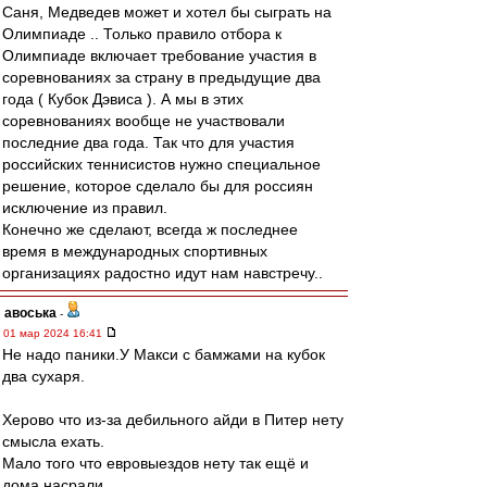
Саня, Медведев может и хотел бы сыграть на
Олимпиаде .. Только правило отбора к
Олимпиаде включает требование участия в
соревнованиях за страну в предыдущие два
года ( Кубок Дэвиса ). А мы в этих
соревнованиях вообще не участвовали
последние два года. Так что для участия
российских теннисистов нужно специальное
решение, которое сделало бы для россиян
исключение из правил.
Конечно же сделают, всегда ж последнее
время в международных спортивных
организациях радостно идут нам навстречу..
авоська
-
01 мар 2024 16:41
Не надо паники.У Макси с бамжами на кубок
два сухаря.
Херово что из-за дебильного айди в Питер нету
смысла ехать.
Мало того что евровыездов нету так ещё и
дома насрали.