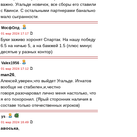
важно. Угальде новичок, все сборы его ставили
с Квинси. С остальными партнерами банально
мало сыгранности.
МосфОлд
-
01 мар 2024 17:17
Буки заживо хоронят Спартак. На нашу победу
6.5 на ничью 5, а на бамжей 1.5 (плюс минус
десятые у разных контор)
Valex1956
-
01 мар 2024 17:12
man26
,
Алексей,уверен,что выйдет Угальде. Игнатов
вообще не стабилен,и,честно
говоря,разочаровал лично меня настолько, что
я его похоронил. (Ярый сторонник наличия в
составе только отечественных игроков)
ys
-
01 мар 2024 16:49
авоська
,