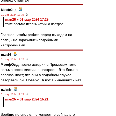
Вперёд Спартак!
МосфОлд
-
01 мар 2024 17:37
man26 » 01 мар 2024 17:29
тоже весьма пессимистично настроен.
Главное, чтобы ребята перед выходом на
поле, - не заразились подобными
настроениями...
man26
-
01 мар 2024 17:29
МосфОлд
, после истории с Промесом тоже
весьма пессимистично настроен. Это Ловчев
рассказывает, что они в подобном случае
разорвали бы. Поверю. А вот в нынешних - нет.
naivniy
-
01 мар 2024 17:28
man26 » 01 мар 2024 16:21
Вообще не спорю, но конкретно сейчас это