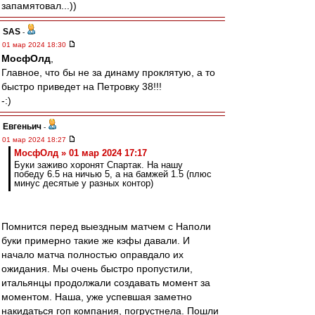
запамятовал...))
SAS
-
01 мар 2024 18:30
МосфОлд
,
Главное, что бы не за динаму проклятую, а то
быстро приведет на Петровку 38!!!
-:)
Евгеньич
-
01 мар 2024 18:27
МосфОлд » 01 мар 2024 17:17
Буки заживо хоронят Спартак. На нашу
победу 6.5 на ничью 5, а на бамжей 1.5 (плюс
минус десятые у разных контор)
Помнится перед выездным матчем с Наполи
буки примерно такие же кэфы давали. И
начало матча полностью оправдало их
ожидания. Мы очень быстро пропустили,
итальянцы продолжали создавать момент за
моментом. Наша, уже успевшая заметно
накидаться гоп компания, погрустнела. Пошли