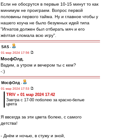
Если не обосрутся в первые 10-15 минут то как
минимум не проиграем. Вопрос первой
половины первого тайма. Ну и главное чтобы у
нашего коуча не было безумных идей типа
"Игнатов должен был отбирать мяч и его
жёлтая сломала всю игру".
SAS
-
01 мар 2024 17:56
МосфОлд
,
Вадим, а утром и вечером ты с кем?
-:)
МосфОлд
-
01 мар 2024 17:53
TRIV » 01 мар 2024 17:42
Завтра с 17-00 поболею за красно-белые
цвета
Я ввсегда за эти цвета болею, с самого
детства!
- Днём и ночью, в стужу и зной,