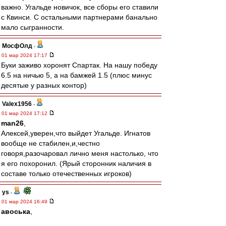
важно. Угальде новичок, все сборы его ставили
с Квинси. С остальными партнерами банально
мало сыгранности.
МосфОлд
-
01 мар 2024 17:17
Буки заживо хоронят Спартак. На нашу победу
6.5 на ничью 5, а на бамжей 1.5 (плюс минус
десятые у разных контор)
Valex1956
-
01 мар 2024 17:12
man26
,
Алексей,уверен,что выйдет Угальде. Игнатов
вообще не стабилен,и,честно
говоря,разочаровал лично меня настолько, что
я его похоронил. (Ярый сторонник наличия в
составе только отечественных игроков)
ys
-
01 мар 2024 16:49
авоська
,