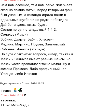
01 мар 2024 16:20
Чем нам сложнее, тем нам легче. Фиг знает,
сколько помню матчи, перед которыми фон
был ужасным, а команда играла почти в
идеальный футбол и не редко побеждала.
Дай бог и здесь так же будет.
Состав по сути стандартный 4-4-2.
Селихов (Макси)
Зобнин, Дуарте, Бабич, Хлусевич
Медина, Мартинс, Пруцев, Зиньковский
Соболев, Игнатов (Угальде).
По сути 2 открытых вопроса, кипер, так как и
Макси и Селихов имеют равные шансы, но
Макси часто проваливал такие матчи. Ну и
замена Промеса. Либо профильный нап
Угальде, либо Игнатов...
Редактировалось 01 мар 2024 16:21
Трувор
-
01 мар 2024 16:19
авоська
,
+1, но Моз=Мед )