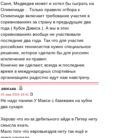
Саня, Медведев может и хотел бы сыграть на
Олимпиаде .. Только правило отбора к
Олимпиаде включает требование участия в
соревнованиях за страну в предыдущие два
года ( Кубок Дэвиса ). А мы в этих
соревнованиях вообще не участвовали
последние два года. Так что для участия
российских теннисистов нужно специальное
решение, которое сделало бы для россиян
исключение из правил.
Конечно же сделают, всегда ж последнее
время в международных спортивных
организациях радостно идут нам навстречу..
авоська
-
01 мар 2024 16:41
Не надо паники.У Макси с бамжами на кубок
два сухаря.
Херово что из-за дебильного айди в Питер нету
смысла ехать.
Мало того что евровыездов нету так ещё и
дома насрали.