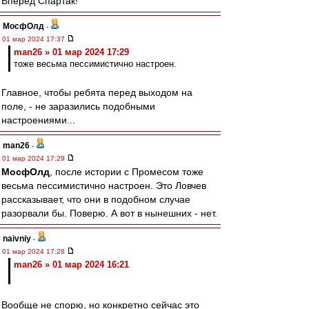
Вперёд Спартак!
МосфОлд
-
01 мар 2024 17:37
man26 » 01 мар 2024 17:29
тоже весьма пессимистично настроен.
Главное, чтобы ребята перед выходом на
поле, - не заразились подобными
настроениями...
man26
-
01 мар 2024 17:29
МосфОлд
, после истории с Промесом тоже
весьма пессимистично настроен. Это Ловчев
рассказывает, что они в подобном случае
разорвали бы. Поверю. А вот в нынешних - нет.
naivniy
-
01 мар 2024 17:28
man26 » 01 мар 2024 16:21
Вообще не спорю, но конкретно сейчас это