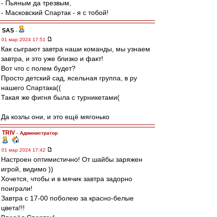
- Пьяным да трезвым,
- Масковский Спартак - я с тобой!
SAS
-
01 мар 2024 17:51
Как сыграют завтра наши команды, мы узнаем
завтра, и это уже близко и факт!
Вот что с полем будет?
Просто детский сад, ясельная группа, в ру
нашего Спартака((
Такая же фигня была с турникетами(
Да козлы они, и это ещё мягонько
TRIV
-
Администратор
01 мар 2024 17:42
Настроен оптимистично! От шайбы заряжен
игрой, видимо ))
Хочется, чтобы и в мячик завтра задорно
поиграли!
Завтра с 17-00 поболею за красно-белые
цвета!!!