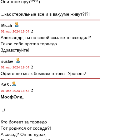
Они тоже орут??? (
...как стерильные все и в вакууме живут?!?!
Micah
-
01 мар 2024 19:04
Александр, ты по своей ссылке то заходил?
Такое себе против торпедо...
Здравствуйте!
suslov
-
01 мар 2024 19:04
Офигенно мы к бомжам готовы. Уровень!
SAS
-
01 мар 2024 18:53
МосфОлд
,
-;)
Кто болеет за торпедо
Тот родился от соседа?!
А сосед? Он не дурак,