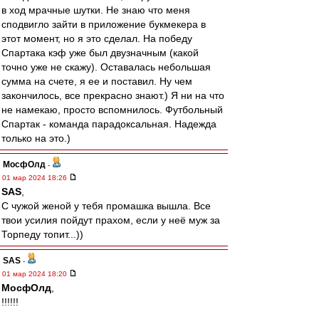
в ход мрачные шутки. Не знаю что меня
сподвигло зайти в приложение букмекера в
этот момент, но я это сделал. На победу
Спартака кэф уже был двузначным (какой
точно уже не скажу). Оставалась небольшая
сумма на счете, я ее и поставил. Ну чем
закончилось, все прекрасно знают.) Я ни на что
не намекаю, просто вспомнилось. Футбольный
Спартак - команда парадоксальная. Надежда
только на это.)
МосфОлд
-
01 мар 2024 18:26
SAS
,
С чужой женой у тебя промашка вышла. Все
твои усилия пойдут прахом, если у неё муж за
Торпеду топит...))
SAS
-
01 мар 2024 18:20
МосфОлд
,
!!!!!!