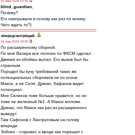
01 мар 2024 15:50
blind_guardian
,
Почему?
Его наигрывали в основу как раз по моему.
Чего ждать то?)
впередсмотрящий
-
01 мар 2024 15:50
По расширенному сборной.
По мне Валера все логично по ФКСМ сделал.
Джикия из обоймы выпал. Его вызов был бы
странным.
Породил бы кучу требований таких же
потенциальных сборников не из основ.
Макси, а не Селя: Думаю, Кафанов видит
потенциал.
Мне Селихов тоже больше нравится, но он
тоже не железный №1. А Макси моложе.
Думаю, что Макси как раз из расширенного
выведут.
Там Сафонов с Лантратовым на голову
впереди.
Зобнин - староват, и вроде как порешал с