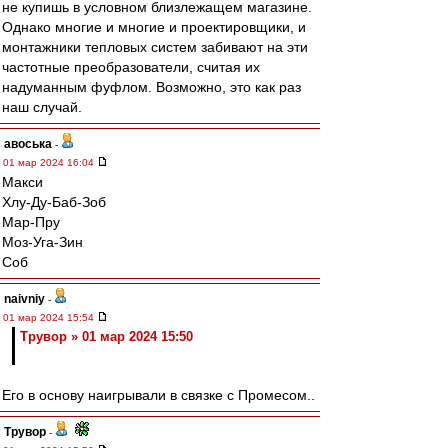
не купишь в условном близлежащем магазине.
Однако многие и многие и проектировщики, и
монтажники тепловых систем забивают на эти
частотные преобразователи, считая их
надуманным фуфлом. Возможно, это как раз
наш случай.
авоська
-
01 мар 2024 16:04
Макси
Хлу-Ду-Баб-Зоб
Мар-Пру
Моз-Уга-Зин
Соб
naivniy
-
01 мар 2024 15:54
Трувор » 01 мар 2024 15:50
Его в основу наигрывали в связке с Промесом..
Трувор
-