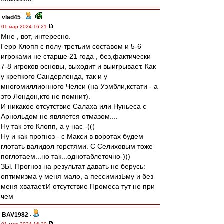
vlad45
-
01 мар 2024 16:21
Мне , вот, интересно.
Герр Клопп с полу-третьим составом и 5-6
игроками не старше 21 года , без,фактически
7-8 игроков основы, выходит и выигрывает. Как
у крепкого Сандерленда, так и у
многомиллионного Челси (на Уэмбли,кстати - а
это Лондон,кто не помнит).
И никакое отсутствие Салаха или Нуньеса с
Арнольдом не является отмазом....
Ну так это Клопп, а у нас -(((
Ну и как прогноз - с Макси в воротах будем
глотать валидол горстями. С Селиховым тоже
поглотаем...но так...однотаблеточно-)))
ЗЫ. Прогноз на результат давать не берусь:
оптимизма у меня мало, а пессимизЬму и без
меня хватает.И отсутствие Промеса тут не при
чем
BAV1982
-