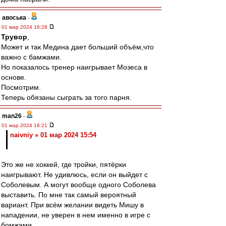
авоська
-
01 мар 2024 16:28
Трувор
,
Может и так.Медина дает больший объём,что
важно с бамжами.
Но показалось тренер наигрывает Мозеса в
основе.
Посмотрим.
Теперь обязаны сыграть за того парня.
man26
-
01 мар 2024 16:21
naivniy » 01 мар 2024 15:54
Это же не хоккей, где тройки, пятёрки
наигрывают. Не удивлюсь, если он выйдет с
Соболевым. А могут вообще одного Соболева
выставить. По мне так самый вероятный
вариант. При всём желании видеть Мишу в
нападении, не уверен в нем именно в игре с
бомжами.