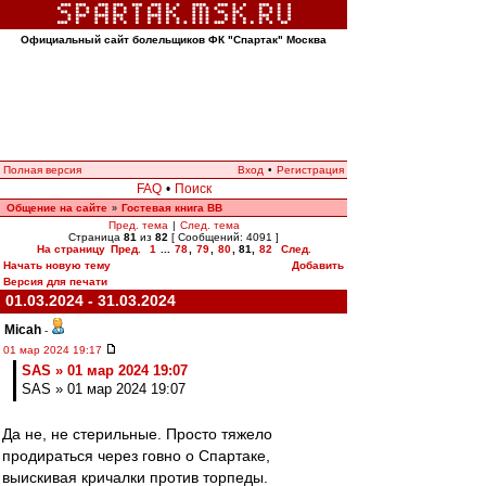
Официальный сайт болельщиков ФК "Спартак" Москва
Полная версия
Вход
•
Регистрация
FAQ
•
Поиск
Общение на сайте
Гостевая книга ВВ
»
Пред. тема
|
След. тема
Страница
81
из
82
[ Сообщений: 4091 ]
На страницу
Пред.
1
...
78
,
79
,
80
,
81
,
82
След.
Начать новую тему
Добавить
Версия для печати
01.03.2024 - 31.03.2024
Micah
-
01 мар 2024 19:17
SAS » 01 мар 2024 19:07
SAS » 01 мар 2024 19:07
Да не, не стерильные. Просто тяжело
продираться через говно о Спартаке,
выискивая кричалки против торпеды.