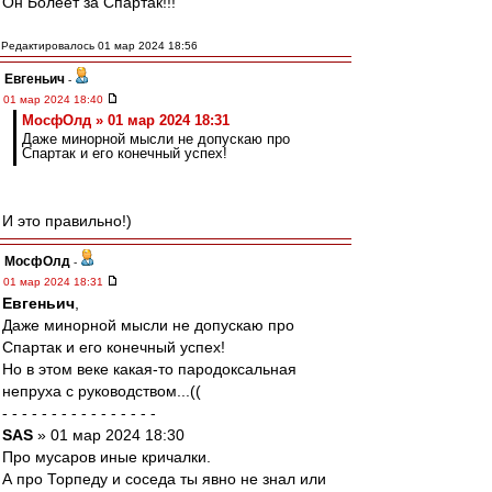
Он Болеет за Спартак!!!
Редактировалось 01 мар 2024 18:56
Евгеньич
-
01 мар 2024 18:40
МосфОлд » 01 мар 2024 18:31
Даже минорной мысли не допускаю про
Спартак и его конечный успех!
И это правильно!)
МосфОлд
-
01 мар 2024 18:31
Евгеньич
,
Даже минорной мысли не допускаю про
Спартак и его конечный успех!
Но в этом веке какая-то пародоксальная
непруха с руководством...((
- - - - - - - - - - - - - - - -
SAS
» 01 мар 2024 18:30
Про мусаров иные кричалки.
А про Торпеду и соседа ты явно не знал или