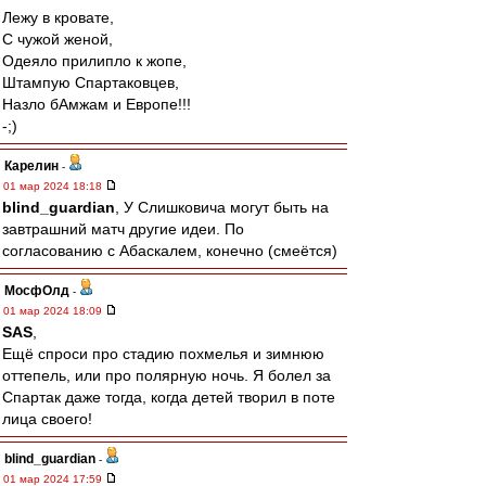
Лежу в кровате,
С чужой женой,
Одеяло прилипло к жопе,
Штампую Спартаковцев,
Назло бАмжам и Европе!!!
-;)
Карелин
-
01 мар 2024 18:18
blind_guardian
, У Слишковича могут быть на
завтрашний матч другие идеи. По
согласованию с Абаскалем, конечно (смеётся)
МосфОлд
-
01 мар 2024 18:09
SAS
,
Ещё спроси про стадию похмелья и зимнюю
оттепель, или про полярную ночь. Я болел за
Спартак даже тогда, когда детей творил в поте
лица своего!
blind_guardian
-
01 мар 2024 17:59