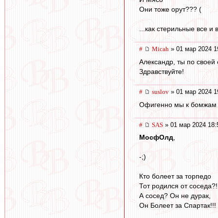
Они тоже орут??? (
...как стерильные все и 
#
Micah
» 01 мар 2024 1
Александр, ты по своей 
Здравствуйте!
#
suslov
» 01 мар 2024 1
Офигенно мы к бомжам 
#
SAS
» 01 мар 2024 18:
МосфОлд
,
-;)
Кто болеет за торпедо
Тот родился от соседа?!
А сосед? Он не дурак,
Он Болеет за Спартак!!!