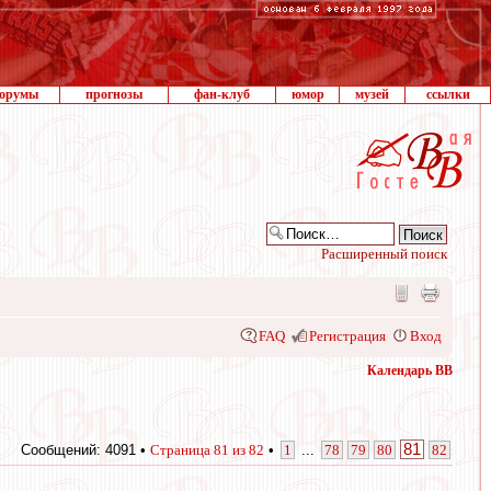
орумы
прогнозы
фан-клуб
юмор
музей
ссылки
Расширенный поиск
FAQ
Регистрация
Вход
Календарь ВВ
81
Сообщений: 4091 •
Страница
81
из
82
•
1
...
78
79
80
82