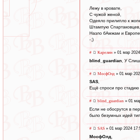
Лежу в кровате,
С чужой женой,
Одеяло прилипло к жоп
Штампую Спартаковцев
Назло бАмжам и Европе!
-;)
#
Карелин
» 01 мар 2024
blind_guardian
, У Слиш
#
МосфОлд
» 01 мар 202
SAS
,
Ещё спроси про стадию 
#
blind_guardian
» 01 ма
Если не обосрутся в пе
было безумных идей тип
#
SAS
» 01 мар 2024 17:
МосфОлд
,