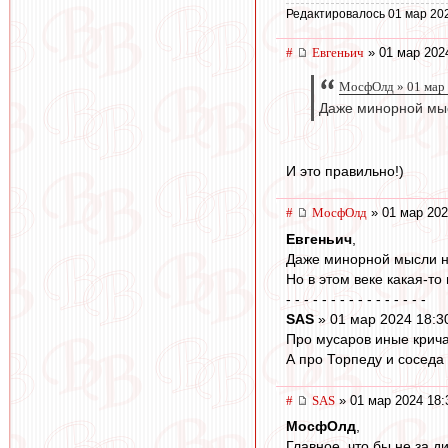
Редактировалось 01 мар 20
#
Евгеньич
» 01 мар 202
МосфОлд » 01 мар 
Даже минорной мыс
И это правильно!)
#
МосфОлд
» 01 мар 202
Евгеньич
,
Даже минорной мысли не
Но в этом веке какая-то
- - - - - - - - - - - - - - - -
SAS
» 01 мар 2024 18:3
Про мусаров иные крича
А про Торпеду и соседа 
#
SAS
» 01 мар 2024 18:
МосфОлд
,
Главное, что бы не за д