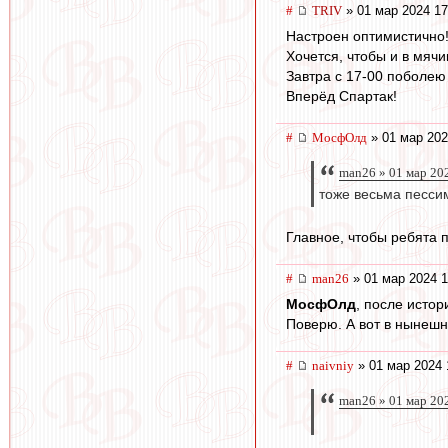
#
TRIV
» 01 мар 2024 17
Настроен оптимистично!
Хочется, чтобы и в мячи
Завтра с 17-00 поболею 
Вперёд Спартак!
#
МосфОлд
» 01 мар 202
man26 » 01 мар 20
тоже весьма песси
Главное, чтобы ребята 
#
man26
» 01 мар 2024 1
МосфОлд
, после исто
Поверю. А вот в нынешни
#
naivniy
» 01 мар 2024 
man26 » 01 мар 20