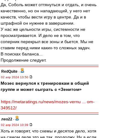
Да, Соболь может оттянуться и отдать, и очень
качественно, но он нападающий, у него нет
качеств, чтобы вести игру в центре. Да и в
штрафной он нужнее в завершении.
У нас же цельности игры, системности не
просматривается. И дело не в том, что
соперник перекрыл все зоны и бьется. Мы не
ставим перед ними каких-то сложных задач.
В поисках баланса...
Продолжение следует.
RedQuite
-
02 апр 2024 13:50
Мозес вернулся к тренировкам в общей
группе и может сыграть с «Зенитом»
https://metaratings.ru/news/mozes-vernu ... om-
349512/
лео22
-
02 апр 2024 10:39
Хоть и говорят, что схемы и десятое дело, хотя
на самом деле это не так, продолжу. Ну а если