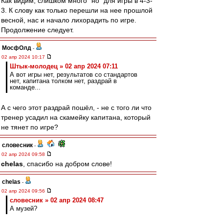
Как видим, слишком много "но" для игры в 4-3-
3. К слову как только перешли на нее прошлой
весной, нас и начало лихорадить по игре.
Продолжение следует.
МосфОлд
-
02 апр 2024 10:17
Штык-молодец » 02 апр 2024 07:11
А вот игры нет, результатов со стандартов
нет, капитана толком нет, раздрай в
команде...
А с чего этот раздрай пошёл, - не с того ли что
тренер усадил на скамейку капитана, который
не тянет по игре?
словесник
-
02 апр 2024 09:58
chelas
, спасибо на добром слове!
chelas
-
02 апр 2024 09:56
словесник » 02 апр 2024 08:47
А музей?