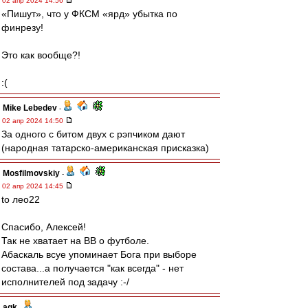
02 апр 2024 14:56
«Пишут», что у ФКСМ «ярд» убытка по
финрезу!
Это как вообще?!
:(
Mike Lebedev
-
02 апр 2024 14:50
За одного с битом двух с рэпчиком дают
(народная татарско-американская присказка)
Mosfilmovskiy
-
02 апр 2024 14:45
to лео22
Спасибо, Алексей!
Так не хватает на ВВ о футболе.
Абаскаль всуе упоминает Бога при выборе
состава...а получается "как всегда" - нет
исполнителей под задачу :-/
agk
-