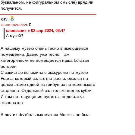
буквальном, не фигуральном смысле) вряд ли
получится.
gav
-
02 апр 2024 09:26
словесник » 02 апр 2024, 08:47
А музей?
А нашему музею очень тесно в имеющемся
помещении. Давно уже тесно. Там
категорически не помещается наша богатая
история
С завистью вспоминаю экскурсию по музею
Реала, который вольготно расположился на
целом этаже одной из трибун их не маленького
стадиона. Отдельный зал только под их кубки.
И там нет ощущения пустоты, недостатка
экспонатов.
В других футбольных музеях Москвы не был.
Впрочем, в одном был. Музей Локо вольготно
расположился в уголку их магазина на
стадионе. Любой желающий может перед