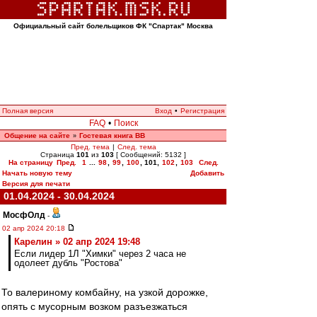
Официальный сайт болельщиков ФК "Спартак" Москва
Полная версия
Вход
•
Регистрация
FAQ
•
Поиск
Общение на сайте
Гостевая книга ВВ
»
Пред. тема
|
След. тема
Страница
101
из
103
[ Сообщений: 5132 ]
На страницу
Пред.
1
...
98
,
99
,
100
,
101
,
102
,
103
След.
Начать новую тему
Добавить
Версия для печати
01.04.2024 - 30.04.2024
МосфОлд
-
02 апр 2024 20:18
Карелин » 02 апр 2024 19:48
Если лидер 1Л "Химки" через 2 часа не
одолеет дубль "Ростова"
То валериному комбайну, на узкой дорожке,
опять с мусорным возком разъезжаться