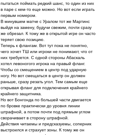
пытаться поймать редкий шанс, то один из них
в паре с кем-то еще можно. Но вот если играть
первым номером.
В минувшем матче с Уралом тот же Мартинс
выйдя на замену, будучи свежим, почти сразу
же обрезал. К тому же в открытой игре он часто
теряет свою позицию.
Теперь к флангам. Вот тут пока не понятно,
чего хочет ТШ или игроки не понимают, что от
них требуется. С одной стороны Абаскаль
хотел левоногого игрока на правый фланг.
Чтобы со смещением в центр под ударную
ногу. Но вот смещаться в центр он должен
раньше, сразу резать угол. Тем самым еще
открывая фланг для подключения крайнего
крайнего защитника.
Но вот Бонгонда по большей части двигается
по бровке практически до уровня линии
штрафной, а потом почти под прямым углом
сворачивает в сторону штрафной.
Действия читаемы и предсказуемы, соперник
выстроился и страхует зоны. К тому же он