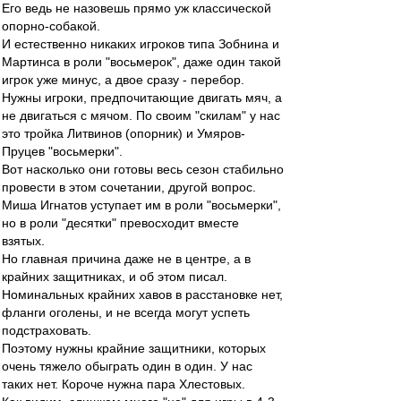
Его ведь не назовешь прямо уж классической
опорно-собакой.
И естественно никаких игроков типа Зобнина и
Мартинса в роли "восьмерок", даже один такой
игрок уже минус, а двое сразу - перебор.
Нужны игроки, предпочитающие двигать мяч, а
не двигаться с мячом. По своим "скилам" у нас
это тройка Литвинов (опорник) и Умяров-
Пруцев "восьмерки".
Вот насколько они готовы весь сезон стабильно
провести в этом сочетании, другой вопрос.
Миша Игнатов уступает им в роли "восьмерки",
но в роли "десятки" превосходит вместе
взятых.
Но главная причина даже не в центре, а в
крайних защитниках, и об этом писал.
Номинальных крайних хавов в расстановке нет,
фланги оголены, и не всегда могут успеть
подстраховать.
Поэтому нужны крайние защитники, которых
очень тяжело обыграть один в один. У нас
таких нет. Короче нужна пара Хлестовых.