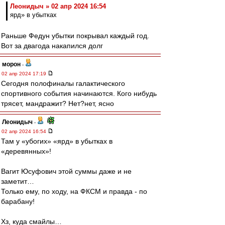
Леонидыч » 02 апр 2024 16:54
ярд» в убытках
Раньше Федун убытки покрывал каждый год.
Вот за двагода накапился долг
морон
-
02 апр 2024 17:19
Сегодня полофиналы галактического
спортивного события начинаются. Кого нибудь
трясет, мандражит? Нет?нет, ясно
Леонидыч
-
02 апр 2024 16:54
Там у «убогих» «ярд» в убытках в
«деревянных»!
Вагит Юсуфович этой суммы даже и не
заметит…
Только ему, по ходу, на ФКСМ и правда - по
барабану!
Хз, куда смайлы…