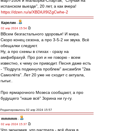
март-2004 и Мальорка-Спартак, "Случай на
испанском выезде", 20 лет, а как вчера!
https://dzen.ru/a/XBDiUI9IZgCwhe-2
Карелин
-
02 апр 2024 15:54
ВВсем безгастального здоровья! И мира.
Скоро конец сезона, а про 3-5-2 ни звука. Всё
обещалки следуют.
Ну, а про схемы в стихах - сразу на
амфибрахуй. Про рэп и не говорю - всем
известно, к чему он приводит. Песня даже есть
- "Подруга подкинула проблем" ансамбля "2ва
Самолёта". Лет 20 уже не сходит с актуала,
гыгыг..
Про ярмарочного Мозеса сообщают, а про
будущего "наше всё" Зорина ни гу-гу.
Редактировалось 02 апр 2024 15:57
mmmmm
-
02 апр 2024 15:37
Что экономия, что растрата - всё фаза в