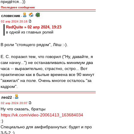
придётся...))
Последнее сообщение
словесник
-
02 апр 2024 20:16
RedQuite » 02 апр 2024, 19:23
в одной из главных ролей
В роли "стоящего рядом", Лёш :-).
Е. С. поразил тем, что говорил ("Ну, давайте, я
сам начну...") не останавливаясь минимум два
часа -- выразительно, страстно, остро... Вот
практически как в былые времена все 90 минут
"зажигал" на поле. Очень многое осталось "за
кадром".
лео22
-
02 апр 2024 20:07
Ну что сказать, братцы
https://vk.com/video-20061413_163684034
:)
Специально для амфибрахнутых: будет и про
3-5-2 ;)