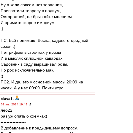
Ну а коли совсем нет терпения,
Превратили террасу в подиум,
Осторожней, не брызгайте мнением
И примите скорее имодиум.
;)
ПС. Всё понимаю. Весна, садово-огородный
сезон :)
Нет рифмы в строчках у прозы
И в мыслях сплошной кавардак.
Садовник в саду выращивал розы,
Но рос исключительно мак.
;)
ПС2. И да, это у основной массы 20:09 на
часах. А у нас 00:09. Почти утро.
slava1
-
02 апр 2024 19:49
лео22
раз уж опять о схемках)
-----------------
В добавление к предыдущему вопросу.