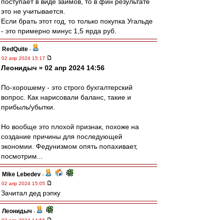
поступает в виде займов, то в фин результате
это не учитывается.
Если брать этот год, то только покупка Угальде
- это примерно минус 1,5 ярда руб.
RedQuite
-
02 апр 2024 15:17
Леонидыч » 02 апр 2024 14:56
По-хорошему - это строго бухгалтерский
вопрос. Как нарисовали баланс, такие и
прибыль/убытки.
Но вообще это плохой признак, похоже на
создание причины для последующей
экономии. Федунизмом опять попахивает,
посмотрим...
Mike Lebedev
-
02 апр 2024 15:05
Зачитал дед рэпку
Леонидыч
-