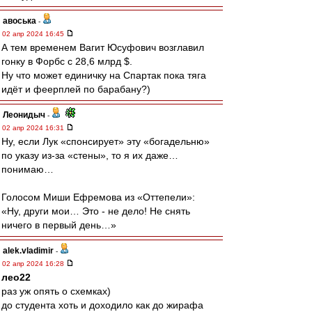
авоська
-
02 апр 2024 16:45
А тем временем Вагит Юсуфович возглавил
гонку в Форбс с 28,6 млрд $.
Ну что может единичку на Спартак пока тяга
идёт и феерплей по барабану?)
Леонидыч
-
02 апр 2024 16:31
Ну, если Лук «спонсирует» эту «богадельню»
по указу из-за «стены», то я их даже…
понимаю…
Голосом Миши Ефремова из «Оттепели»:
«Ну, други мои… Это - не дело! Не снять
ничего в первый день…»
alek.vladimir
-
02 апр 2024 16:28
лео22
раз уж опять о схемках)
до студента хоть и доходило как до жирафа