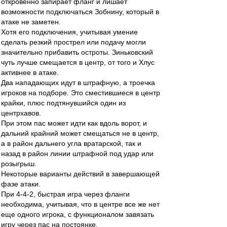
откровенно запирает фланг и лишает
возможности подключаться Зобнину, который в
атаке не заметен.
Хотя его подключения, учитывая умение
сделать резкий прострел или подачу могли
значительно прибавить остроты. Зиньковский
чуть лучше смещается в центр, от того и Хлус
активнее в атаке.
Два нападающих идут в штрафную, а троечка
игроков на подборе. Это сместившиеся в центр
крайки, плюс подтянувшийся один из
центрхавов.
При этом пас может идти как вдоль ворот, и
дальний крайний может смещаться не в центр,
а в район дальнего угла вратарской, так и
назад в район линии штрафной под удар или
розыгрыш.
Некоторые варианты действий в завершающей
фазе атаки.
При 4-4-2, быстрая игра через фланги
необходима, учитывая, что в центре все же нет
еще одного игрока, с функционалом завязать
игру через пас на постоянке.