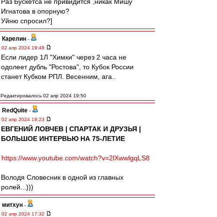
Раз Бускетса не привидится ,никак Мишу
Игнатова в опорную?
Уйню спросил?]
Карелин
-
02 апр 2024 19:48
Если лидер 1Л "Химки" через 2 часа не
одолеет дубль "Ростова", то Кубок России
станет Кубком РПЛ. Весенним, ага..
Редактировалось 02 апр 2024 19:50
RedQuite
-
02 апр 2024 19:23
ЕВГЕНИЙ ЛОВЧЕВ | СПАРТАК И ДРУЗЬЯ |
БОЛЬШОЕ ИНТЕРВЬЮ НА 75-ЛЕТИЕ
https://www.youtube.com/watch?v=2lXwwlgqLS8
Володя Словесник в одной из главных
ролей...)))
митхун
-
02 апр 2024 17:32