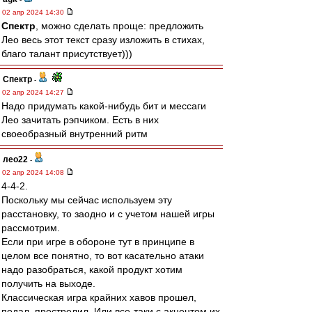
02 апр 2024 14:30
Спектр
, можно сделать проще: предложить
Лео весь этот текст сразу изложить в стихах,
благо талант присутствует)))
Спектр
-
02 апр 2024 14:27
Надо придумать какой-нибудь бит и мессаги
Лео зачитать рэпчиком. Есть в них
своеобразный внутренний ритм
лео22
-
02 апр 2024 14:08
4-4-2.
Поскольку мы сейчас используем эту
расстановку, то заодно и с учетом нашей игры
рассмотрим.
Если при игре в обороне тут в принципе в
целом все понятно, то вот касательно атаки
надо разобраться, какой продукт хотим
получить на выходе.
Классическая игра крайних хавов прошел,
подал, прострелил. Или все-таки с акцентом их