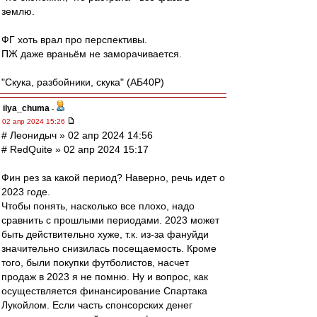
землю.
ФГ хоть врал про перспективы.
ПЖ даже враньём не заморачивается.
"Скука, разбойники, скука" (АБ40Р)
ilya_chuma
-
02 апр 2024 15:26
# Леонидыч » 02 апр 2024 14:56
# RedQuite » 02 апр 2024 15:17
Фин рез за какой период? Наверно, речь идет о
2023 годе.
Чтобы понять, насколько все плохо, надо
сравнить с прошлыми периодами. 2023 может
быть действительно хуже, т.к. из-за фануйди
значительно снизилась посещаемость. Кроме
того, были покупки футболистов, насчет
продаж в 2023 я не помню. Ну и вопрос, как
осуществляется финансирование Спартака
Лукойлом. Если часть спонсорских денег