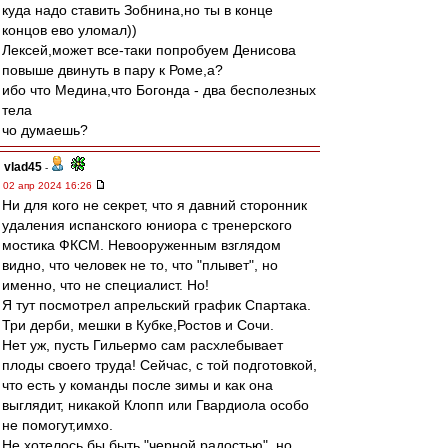
куда надо ставить Зобнина,но ты в конце
концов ево уломал))
Лексей,может все-таки попробуем Денисова
повыше двинуть в пару к Роме,а?
ибо что Медина,что Богонда - два бесполезных
тела
чо думаешь?
vlad45
-
02 апр 2024 16:26
Ни для кого не секрет, что я давний сторонник
удаления испанского юниора с тренерского
мостика ФКСМ. Невооруженным взглядом
видно, что человек не то, что "плывет", но
именно, что не специалист. Но!
Я тут посмотрел апрельский график Спартака.
Три дерби, мешки в Кубке,Ростов и Сочи.
Нет уж, пусть Гильермо сам расхлебывает
плоды своего труда! Сейчас, с той подготовкой,
что есть у команды после зимы и как она
выглядит, никакой Клопп или Гвардиола особо
не помогут,имхо.
Не хотелось бы быть "черной радостью", но