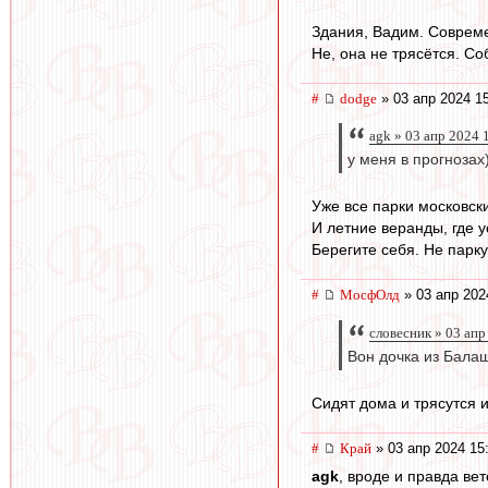
Здания, Вадим. Совреме
Не, она не трясётся. Со
#
dodge
» 03 апр 2024 1
agk » 03 апр 2024 
у меня в прогнозах
Уже все парки московски
И летние веранды, где у
Берегите себя. Не парк
#
МосфОлд
» 03 апр 202
словесник » 03 апр
Вон дочка из Балаш
Сидят дома и трясутся 
#
Край
» 03 апр 2024 15
agk
, вроде и правда вет