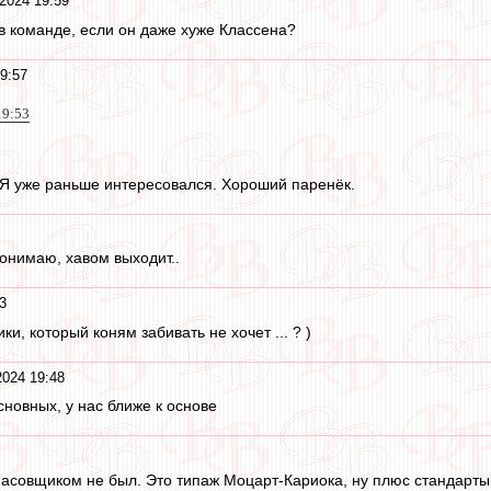
2024 19:59
в команде, если он даже хуже Классена?
9:57
19:53
 Я уже раньше интересовался. Хороший паренёк.
понимаю, хавом выходит..
3
ики, который коням забивать не хочет ... ? )
2024 19:48
сновных, у нас ближе к основе
пасовщиком не был. Это типаж Моцарт-Кариока, ну плюс стандарт