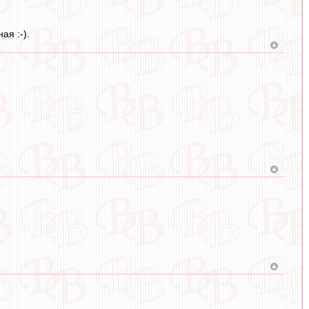
ая :-).