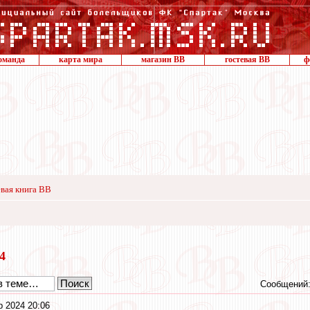
оманда
карта мира
магазин ВВ
гостевая ВВ
ф
вая книга ВВ
24
Сообщений:
р 2024 20:06