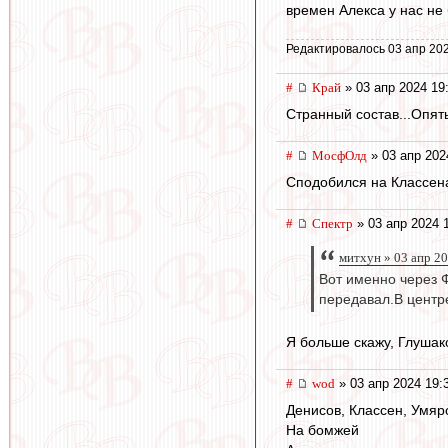
времен Алекса у нас не
Редактировалось 03 апр 202
#
Край
» 03 апр 2024 19
Странный состав...Опят
#
МосфОлд
» 03 апр 202
Сподобился на Классена
#
Спектр
» 03 апр 2024 
митхун » 03 апр 2
Вот именно через 
передавал.В центр
Я больше скажу, Глушак
#
wod
» 03 апр 2024 19:
Денисов, Классен, Умяр
На бомжей