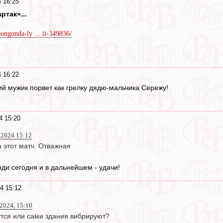
 16:25
так»...
bongonda-ly ... ii-349836/
 16:22
ий мужик порвет как грелку дядю-мальчика Сережу!
4 15:20
 2024 15:12
 этот матч. Отважная
ди сегодня и в дальнейшем - удачи!
4 15:12
2024, 15:10
утся или сами здания вибрируют?