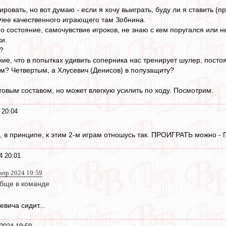
ировать, но вот думаю - если я хочу выиграть, буду ли я ставить (
лее качественного играющего там Зобнина.
о состояние, самочувствие игроков, не знаю с кем поругался или н
ки.
?
ие, что в попытках удивить соперника нас тренирует шулер, пост
м? Четвертым, а Хлусевич (Денисов) в полузащиту?
товым составом, но может влегкую усилить по ходу. Посмотрим.
 20:04
, в принципе, к этим 2-м играм отношусь так. ПРОИГРАТЬ можно 
4 20:01
 апр 2024 19:59
обще в команде
вича сидит...