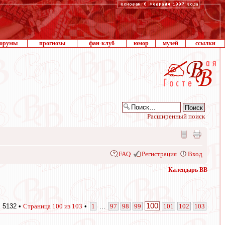
орумы
прогнозы
фан-клуб
юмор
музей
ссылки
Расширенный поиск
FAQ
Регистрация
Вход
Календарь ВВ
100
 5132 •
Страница
100
из
103
•
1
...
97
98
99
101
102
103