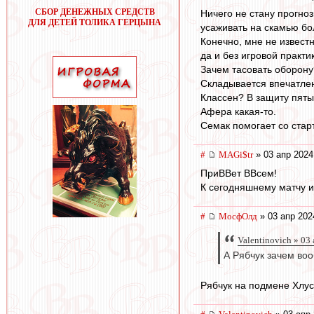
СБОР ДЕНЕЖНЫХ СРЕДСТВ
Ничего не стану прогноз
ДЛЯ ДЕТЕЙ ТОЛИКА ГЕРЦЫНА
усаживать на скамью бо
Конечно, мне не известн
да и без игровой практи
Зачем тасовать оборону
Складывается впечатлен
Классен? В защиту пяты
Афера какая-то.
Семак помогает со стар
#
MAGi$tr
» 03 апр 2024
ПриВВет ВВсем!
К сегодняшнему матчу и
#
МосфОлд
» 03 апр 202
Valentinovich » 03
А Рябчук зачем во
Рябчук на подмене Хлусе