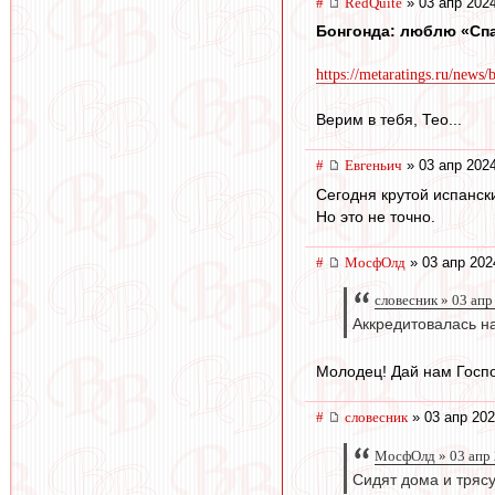
#
RedQuite
» 03 апр 2024
Бонгонда: люблю «Спар
https://metaratings.ru/news/
Верим в тебя, Тео...
#
Евгеньич
» 03 апр 2024
Сегодня крутой испанск
Но это не точно.
#
МосфОлд
» 03 апр 202
словесник » 03 апр
Аккредитовалась на
Молодец! Дай нам Госпо
#
словесник
» 03 апр 202
МосфОлд » 03 апр 
Сидят дома и тряс