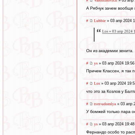
#
Valentinovich
» 03 апр 
А Рябчук зачем вообще 
#
Lubbie
» 03 апр 2024 1
Los » 03 апр 2024 
Он из академии зенита.
#
ys
» 03 апр 2024 19:56
Причем Классен, я так 
#
Los
» 03 апр 2024 19:5
что это за Козлов у Балт
#
tver-udomlya
» 03 апр 
У бомжей только пара о
#
ys
» 03 апр 2024 19:48
Фернандо особо то рас