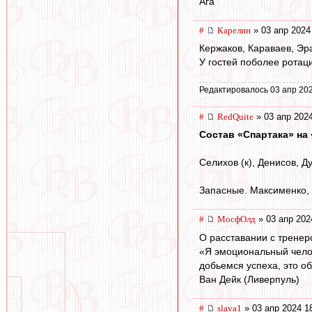
Ага
#
Карелин
» 03 апр 2024
Кержаков, Караваев, Эра
У гостей поболее ротаци
Редактировалось 03 апр 202
#
RedQuite
» 03 апр 2024
Состав «Спартака» на
Селихов (к), Денисов, Д
Запасные. Максименко, 
#
МосфОлд
» 03 апр 202
О расставании с тренер
«Я эмоциональный челове
добьемся успеха, это об
Ван Дейк (Ливерпуль)
#
slava1
» 03 апр 2024 1