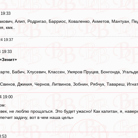
 19:33
кович, Алип, Родригао, Барриос, Коваленко, Ахметов, Мантуан, Пе
я, кмк..
4 19:37
 19:33
 «Зенит»
уарте, Бабич, Хлусевич, Классен, Умяров Пруцев, Бонгонда, Угальд
Свинов, Джикия, Чернов, Литвинов, Зобнин, Рябчук, Тавареш, Игна
4 19:00
ом:
к, не люблю прощаться. Это будет ужасно! Как капитан, я, наверно
легчит задачу, вот в чем наша цель»
8:53