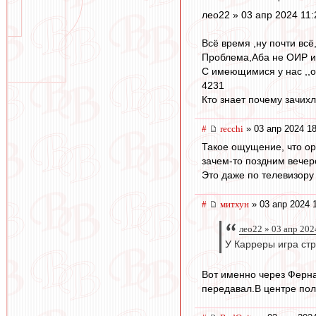
лео22 » 03 апр 2024 11:
Всё время ,ну почти всё
Проблема,Аба не ОИР и 
C имеющимися у нас ,,о
4231
Кто знает почему зачих
#
recchi
» 03 апр 2024 18
Такое ощущение, что ор
зачем-то поздним вечер
Это даже по телевизору 
#
митхун
» 03 апр 2024 
лео22 » 03 апр 202
У Карреры игра стр
Вот именно через Ферна
передавал.В центре пол