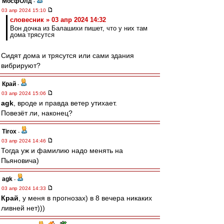
МосфОлд
-
03 апр 2024 15:10
словесник » 03 апр 2024 14:32
Вон дочка из Балашихи пишет, что у них там
дома трясутся
Сидят дома и трясутся или сами здания
вибрируют?
Край
-
03 апр 2024 15:06
agk
, вроде и правда ветер утихает.
Повезёт ли, наконец?
Tirox
-
03 апр 2024 14:46
Тогда уж и фамилию надо менять на
Пьяновича)
agk
-
03 апр 2024 14:33
Край
, у меня в прогнозах) в 8 вечера никаких
ливней нет)))