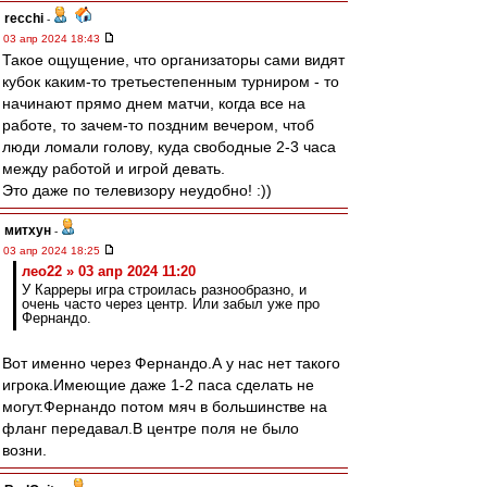
recchi
-
03 апр 2024 18:43
Такое ощущение, что организаторы сами видят
кубок каким-то третьестепенным турниром - то
начинают прямо днем матчи, когда все на
работе, то зачем-то поздним вечером, чтоб
люди ломали голову, куда свободные 2-3 часа
между работой и игрой девать.
Это даже по телевизору неудобно! :))
митхун
-
03 апр 2024 18:25
лео22 » 03 апр 2024 11:20
У Карреры игра строилась разнообразно, и
очень часто через центр. Или забыл уже про
Фернандо.
Вот именно через Фернандо.А у нас нет такого
игрока.Имеющие даже 1-2 паса сделать не
могут.Фернандо потом мяч в большинстве на
фланг передавал.В центре поля не было
возни.