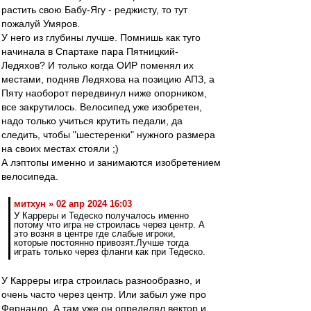
растить свою Бабу-Ягу - реджисту, то тут
пожалуй Умяров.
У него из глубины лучше. Помнишь как туго
начинала в Спартаке пара Пятницкий-
Ледяхов? И только когда ОИР поменял их
местами, подняв Ледяхова на позицию АПЗ, а
Пяту наоборот передвинул ниже опорником,
все закрутилось. Велосипед уже изобретен,
надо только учиться крутить педали, да
следить, чтобы "шестеренки" нужного размера
на своих местах стояли ;)
А лэптопы именно и занимаются изобретением
велосипеда.
митхун » 02 апр 2024 16:03
У Карреры и Тедеско получалось именно
потому что игра не строилась через центр. А
это возня в центре где слабые игроки,
которые постоянно привозят.Лучше тогда
играть только через фланги как при Тедеско.
У Карреры игра строилась разнообразно, и
очень часто через центр. Или забыл уже про
Фернандо. А там уже он определял вектор и