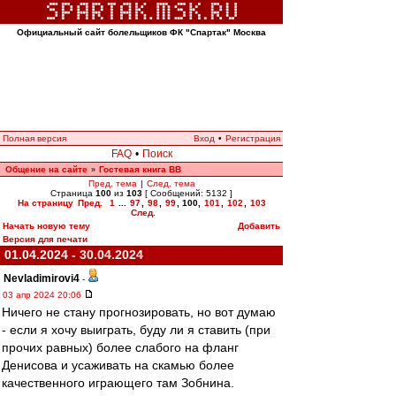
Официальный сайт болельщиков ФК "Спартак" Москва
Полная версия
Вход
•
Регистрация
FAQ
•
Поиск
Общение на сайте
Гостевая книга ВВ
»
Пред. тема
|
След. тема
Страница
100
из
103
[ Сообщений: 5132 ]
На страницу
Пред.
1
...
97
,
98
,
99
,
100
,
101
,
102
,
103
След.
Начать новую тему
Добавить
Версия для печати
01.04.2024 - 30.04.2024
Nevladimirovi4
-
03 апр 2024 20:06
Ничего не стану прогнозировать, но вот думаю
- если я хочу выиграть, буду ли я ставить (при
прочих равных) более слабого на фланг
Денисова и усаживать на скамью более
качественного играющего там Зобнина.