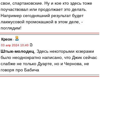
свои, спартаковские. Ну и кое кто здесь тоже
поучаствовал или продолжает это делать.
Например сегодняшний результат будет
лакмусовой промокашкой в этом деле, -
поглядим!
Креон
-
03 апр 2024 10:40
Штык-молодец
, Здесь некоторыми юзерами
было неоднократно написано, что Джик сейчас
слабже не только Дуарте, но и Чернова, не
говоря про Бабича
Штык-молодец
-
03 апр 2024 08:29
МосфОлд » 02 апр 2024 10:17
А с чего этот раздрай пошёл, - не с того ли
что тренер усадил на скамейку капитана,
который не тянет по игре?
То что капитан не тянет видно давно. Причина
не в этом, хотя данный факт в общую
копилочку недовольства свой вклад конечно