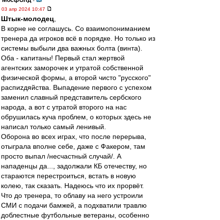
МосфОлд
-
03 апр 2024 10:47
Штык-молодец
,
В корне не соглашусь. Со взаимопониманием
тренера да игроков всё в порядке. Но только из
системы выбыли два важных болта (винта).
Оба - капитаны! Первый стал жертвой
агентских заморочек и утратой собственной
физической формы, а второй чисто "русского"
распиzдяйства. Выпадение первого с успехом
заменил славный представитель сербского
народа, а вот с утратой второго на нас
обрушилась куча проблем, о которых здесь не
написал только самый ленивый.
Оборона во всех играх, что после перерыва,
отыграла вполне себе, даже с Факером, там
просто выпал /несчастный случай/. А
нападенцы да..., задолжали КБ отечеству, но
стараются перестроиться, встать в новую
колею, так сказать. Надеюсь что их прорвёт.
Что до тренера, то облаву на него устроили
СМИ с подачи бамжей, а подхватили травлю
доблестные футбольные ветераны, особенно