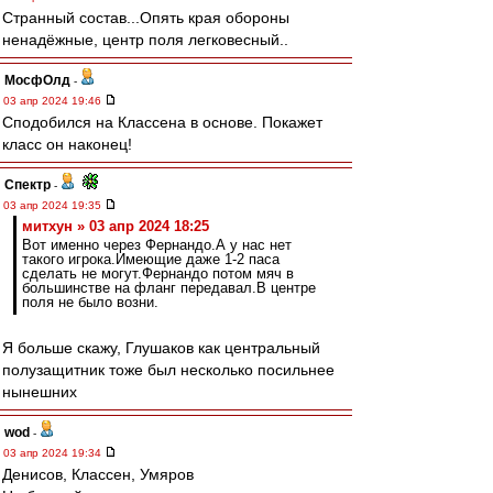
Странный состав...Опять края обороны
ненадёжные, центр поля легковесный..
МосфОлд
-
03 апр 2024 19:46
Сподобился на Классена в основе. Покажет
класс он наконец!
Спектр
-
03 апр 2024 19:35
митхун » 03 апр 2024 18:25
Вот именно через Фернандо.А у нас нет
такого игрока.Имеющие даже 1-2 паса
сделать не могут.Фернандо потом мяч в
большинстве на фланг передавал.В центре
поля не было возни.
Я больше скажу, Глушаков как центральный
полузащитник тоже был несколько посильнее
нынешних
wod
-
03 апр 2024 19:34
Денисов, Классен, Умяров