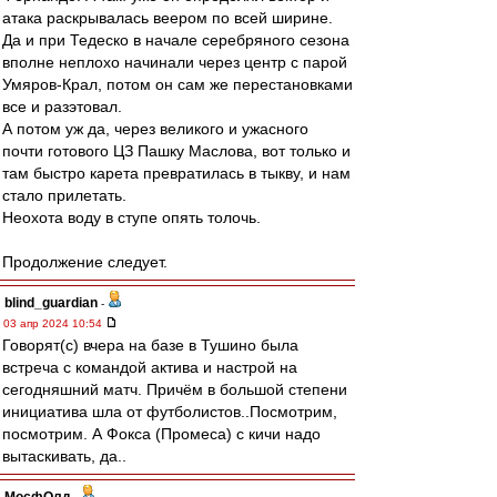
атака раскрывалась веером по всей ширине.
Да и при Тедеско в начале серебряного сезона
вполне неплохо начинали через центр с парой
Умяров-Крал, потом он сам же перестановками
все и разэтовал.
А потом уж да, через великого и ужасного
почти готового ЦЗ Пашку Маслова, вот только и
там быстро карета превратилась в тыкву, и нам
стало прилетать.
Неохота воду в ступе опять толочь.
Продолжение следует.
blind_guardian
-
03 апр 2024 10:54
Говорят(с) вчера на базе в Тушино была
встреча с командой актива и настрой на
сегодняшний матч. Причём в большой степени
инициатива шла от футболистов..Посмотрим,
посмотрим. А Фокса (Промеса) с кичи надо
вытаскивать, да..