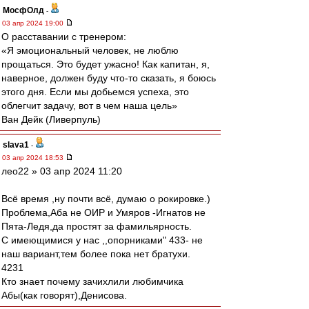
МосфОлд
-
03 апр 2024 19:00
О расставании с тренером:
«Я эмоциональный человек, не люблю
прощаться. Это будет ужасно! Как капитан, я,
наверное, должен буду что-то сказать, я боюсь
этого дня. Если мы добьемся успеха, это
облегчит задачу, вот в чем наша цель»
Ван Дейк (Ливерпуль)
slava1
-
03 апр 2024 18:53
лео22 » 03 апр 2024 11:20
Всё время ,ну почти всё, думаю о рокировке.)
Проблема,Аба не ОИР и Умяров -Игнатов не
Пята-Ледя,да простят за фамильярность.
C имеющимися у нас ,,опорниками" 433- не
наш вариант,тем более пока нет братухи.
4231
Кто знает почему зачихлили любимчика
Абы(как говорят),Денисова.