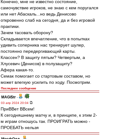
Конечно, мне не известно состояние,
самочувствие игроков, не знаю с кем поругался
или нет Абаскаль...но ведь Денисово
откровенно слаб на сегодня, да и без игровой
практики.
Зачем тасовать оборону?
Складывается впечатление, что в попытках
удивить соперника нас тренирует шулер,
постоянно передергивающий карты.
Классен? В защиту пятым? Четвертым, а
Хлусевич (Денисов) в полузащиту?
Афера какая-то.
Семак помогает со стартовым составом, но
может влегкую усилить по ходу. Посмотрим.
Последнее сообщение
MAGi$tr
-
03 апр 2024 20:04
ПриВВет ВВсем!
К сегодняшнему матчу и, в принципе, к этим 2-
м играм отношусь так. ПРОИГРАТЬ можно -
ПРОЕБАТЬ нельзя