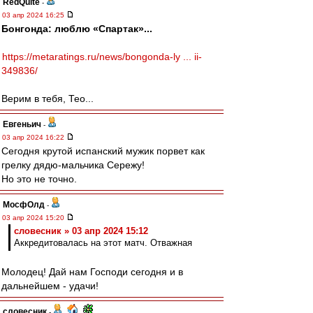
RedQuite
-
03 апр 2024 16:25
Бонгонда: люблю «Спартак»...
https://metaratings.ru/news/bongonda-ly ... ii-
349836/
Верим в тебя, Тео...
Евгеньич
-
03 апр 2024 16:22
Сегодня крутой испанский мужик порвет как
грелку дядю-мальчика Сережу!
Но это не точно.
МосфОлд
-
03 апр 2024 15:20
словесник » 03 апр 2024 15:12
Аккредитовалась на этот матч. Отважная
Молодец! Дай нам Господи сегодня и в
дальнейшем - удачи!
словесник
-