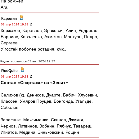
На бомжей
Ага
Карелин
-
03 апр 2024 19:33
Кержаков, Караваев, Эракович, Алип, Родригао,
Барриос, Коваленко, Ахметов, Мантуан, Педро,
Сергеев.
У гостей поболее ротация, кмк..
Редактировалось 03 апр 2024 19:37
RedQuite
-
03 апр 2024 19:33
Состав «Спартака» на «Зенит»
Селихов (к), Денисов, Дуарте, Бабич, Хлусевич,
Классен, Умяров Пруцев, Бонгонда, Угальде,
Соболев
Запасные. Максименко, Свинов, Джикия,
Чернов, Литвинов, Зобнин, Рябчук, Тавареш,
Игнатов, Медина, Зиньковский, Рощин