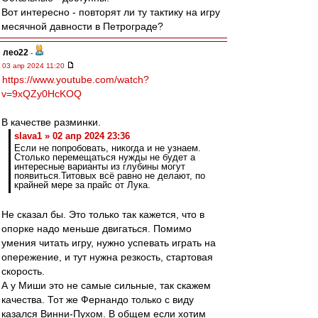
Вот интересно - повторят ли ту тактику на игру
месячной давности в Петрограде?
лео22
-
03 апр 2024 11:20
https://www.youtube.com/watch?
v=9xQZy0HcKOQ
В качестве разминки.
slava1 » 02 апр 2024 23:36
Если не попробовать, никогда и не узнаем.
Столько перемещаться нужды не будет а
интересные варианты из глубины могут
появиться.Титовых всё равно не делают, по
крайней мере за прайс от Лука.
Не сказал бы. Это только так кажется, что в
опорке надо меньше двигаться. Помимо
умения читать игру, нужно успевать играть на
опережение, и тут нужна резкость, стартовая
скорость.
А у Миши это не самые сильные, так скажем
качества. Тот же Фернандо только с виду
казался Винни-Пухом. В общем если хотим