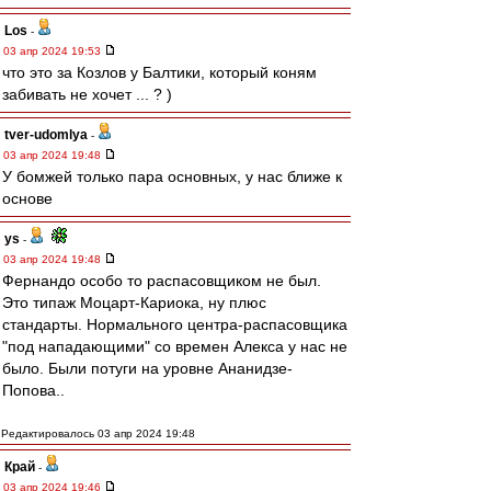
Los
-
03 апр 2024 19:53
что это за Козлов у Балтики, который коням
забивать не хочет ... ? )
tver-udomlya
-
03 апр 2024 19:48
У бомжей только пара основных, у нас ближе к
основе
ys
-
03 апр 2024 19:48
Фернандо особо то распасовщиком не был.
Это типаж Моцарт-Кариока, ну плюс
стандарты. Нормального центра-распасовщика
"под нападающими" со времен Алекса у нас не
было. Были потуги на уровне Ананидзе-
Попова..
Редактировалось 03 апр 2024 19:48
Край
-
03 апр 2024 19:46