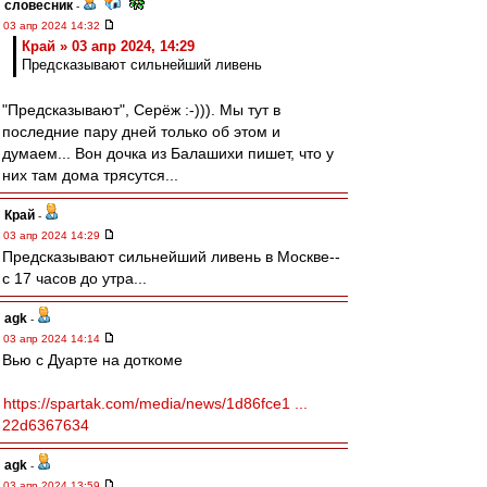
словесник
-
03 апр 2024 14:32
Край » 03 апр 2024, 14:29
Предсказывают сильнейший ливень
"Предсказывают", Серёж :-))). Мы тут в
последние пару дней только об этом и
думаем... Вон дочка из Балашихи пишет, что у
них там дома трясутся...
Край
-
03 апр 2024 14:29
Предсказывают сильнейший ливень в Москве--
с 17 часов до утра...
agk
-
03 апр 2024 14:14
Вью с Дуарте на доткоме
https://spartak.com/media/news/1d86fce1 ...
22d6367634
agk
-
03 апр 2024 13:59