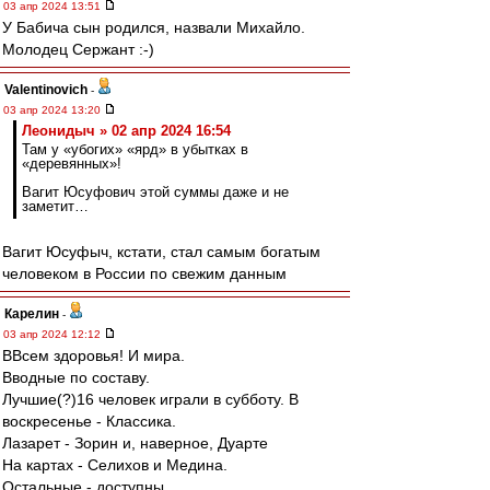
03 апр 2024 13:51
У Бабича сын родился, назвали Михайло.
Молодец Сержант :-)
Valentinovich
-
03 апр 2024 13:20
Леонидыч » 02 апр 2024 16:54
Там у «убогих» «ярд» в убытках в
«деревянных»!
Вагит Юсуфович этой суммы даже и не
заметит…
Вагит Юсуфыч, кстати, стал самым богатым
человеком в России по свежим данным
Карелин
-
03 апр 2024 12:12
ВВсем здоровья! И мира.
Вводные по составу.
Лучшие(?)16 человек играли в субботу. В
воскресенье - Классика.
Лазарет - Зорин и, наверное, Дуарте
На картах - Селихов и Медина.
Остальные - доступны.