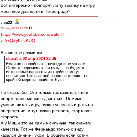
Вот интересно - повторят ли ту тактику на игру
месячной давности в Петрограде?
лео22
-
03 апр 2024 11:20
https://www.youtube.com/watch?
v=9xQZy0HcKOQ
В качестве разминки.
slava1 » 02 апр 2024 23:36
Если не попробовать, никогда и не узнаем.
Столько перемещаться нужды не будет а
интересные варианты из глубины могут
появиться.Титовых всё равно не делают, по
крайней мере за прайс от Лука.
Не сказал бы. Это только так кажется, что в
опорке надо меньше двигаться. Помимо
умения читать игру, нужно успевать играть на
опережение, и тут нужна резкость, стартовая
скорость.
А у Миши это не самые сильные, так скажем
качества. Тот же Фернандо только с виду
казался Винни-Пухом. В общем если хотим