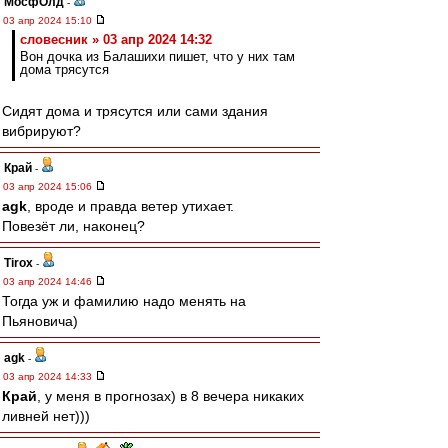
МосфОлд
-
03 апр 2024 15:10
словесник » 03 апр 2024 14:32
Вон дочка из Балашихи пишет, что у них там
дома трясутся
Сидят дома и трясутся или сами здания
вибрируют?
Край
-
03 апр 2024 15:06
agk
, вроде и правда ветер утихает.
Повезёт ли, наконец?
Tirox
-
03 апр 2024 14:46
Тогда уж и фамилию надо менять на
Пьяновича)
agk
-
03 апр 2024 14:33
Край
, у меня в прогнозах) в 8 вечера никаких
ливней нет)))