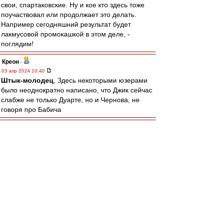
свои, спартаковские. Ну и кое кто здесь тоже
поучаствовал или продолжает это делать.
Например сегодняшний результат будет
лакмусовой промокашкой в этом деле, -
поглядим!
Креон
-
03 апр 2024 10:40
Штык-молодец
, Здесь некоторыми юзерами
было неоднократно написано, что Джик сейчас
слабже не только Дуарте, но и Чернова, не
говоря про Бабича
Штык-молодец
-
03 апр 2024 08:29
МосфОлд » 02 апр 2024 10:17
А с чего этот раздрай пошёл, - не с того ли
что тренер усадил на скамейку капитана,
который не тянет по игре?
То что капитан не тянет видно давно. Причина
не в этом, хотя данный факт в общую
копилочку недовольства свой вклад конечно