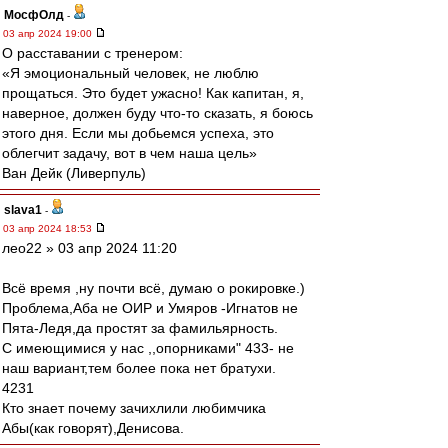
МосфОлд
-
03 апр 2024 19:00
О расставании с тренером:
«Я эмоциональный человек, не люблю
прощаться. Это будет ужасно! Как капитан, я,
наверное, должен буду что-то сказать, я боюсь
этого дня. Если мы добьемся успеха, это
облегчит задачу, вот в чем наша цель»
Ван Дейк (Ливерпуль)
slava1
-
03 апр 2024 18:53
лео22 » 03 апр 2024 11:20
Всё время ,ну почти всё, думаю о рокировке.)
Проблема,Аба не ОИР и Умяров -Игнатов не
Пята-Ледя,да простят за фамильярность.
C имеющимися у нас ,,опорниками" 433- не
наш вариант,тем более пока нет братухи.
4231
Кто знает почему зачихлили любимчика
Абы(как говорят),Денисова.