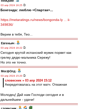
RedQuite
-
03 апр 2024 16:25
Бонгонда: люблю «Спартак»...
https://metaratings.ru/news/bongonda-ly ... ii-
349836/
Верим в тебя, Тео...
Евгеньич
-
03 апр 2024 16:22
Сегодня крутой испанский мужик порвет как
грелку дядю-мальчика Сережу!
Но это не точно.
МосфОлд
-
03 апр 2024 15:20
словесник » 03 апр 2024 15:12
Аккредитовалась на этот матч. Отважная
Молодец! Дай нам Господи сегодня и в
дальнейшем - удачи!
словесник
-