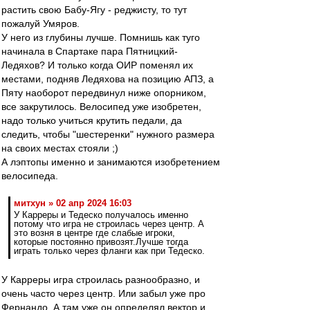
растить свою Бабу-Ягу - реджисту, то тут
пожалуй Умяров.
У него из глубины лучше. Помнишь как туго
начинала в Спартаке пара Пятницкий-
Ледяхов? И только когда ОИР поменял их
местами, подняв Ледяхова на позицию АПЗ, а
Пяту наоборот передвинул ниже опорником,
все закрутилось. Велосипед уже изобретен,
надо только учиться крутить педали, да
следить, чтобы "шестеренки" нужного размера
на своих местах стояли ;)
А лэптопы именно и занимаются изобретением
велосипеда.
митхун » 02 апр 2024 16:03
У Карреры и Тедеско получалось именно
потому что игра не строилась через центр. А
это возня в центре где слабые игроки,
которые постоянно привозят.Лучше тогда
играть только через фланги как при Тедеско.
У Карреры игра строилась разнообразно, и
очень часто через центр. Или забыл уже про
Фернандо. А там уже он определял вектор и