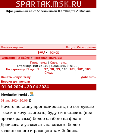
Официальный сайт болельщиков ФК "Спартак" Москва
Полная версия
Вход
•
Регистрация
FAQ
•
Поиск
Общение на сайте
Гостевая книга ВВ
»
Пред. тема
|
След. тема
Страница
100
из
103
[ Сообщений: 5132 ]
На страницу
Пред.
1
...
97
,
98
,
99
,
100
,
101
,
102
,
103
След.
Начать новую тему
Добавить
Версия для печати
01.04.2024 - 30.04.2024
Nevladimirovi4
-
03 апр 2024 20:06
Ничего не стану прогнозировать, но вот думаю
- если я хочу выиграть, буду ли я ставить (при
прочих равных) более слабого на фланг
Денисова и усаживать на скамью более
качественного играющего там Зобнина.