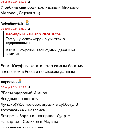
03 апр 2024 13:51
У Бабича сын родился, назвали Михайло.
Молодец Сержант :-)
Valentinovich
-
03 апр 2024 13:20
Леонидыч » 02 апр 2024 16:54
Там у «убогих» «ярд» в убытках в
«деревянных»!
Вагит Юсуфович этой суммы даже и не
заметит…
Вагит Юсуфыч, кстати, стал самым богатым
человеком в России по свежим данным
Карелин
-
03 апр 2024 12:12
ВВсем здоровья! И мира.
Вводные по составу.
Лучшие(?)16 человек играли в субботу. В
воскресенье - Классика.
Лазарет - Зорин и, наверное, Дуарте
На картах - Селихов и Медина.
Остальные - доступны.