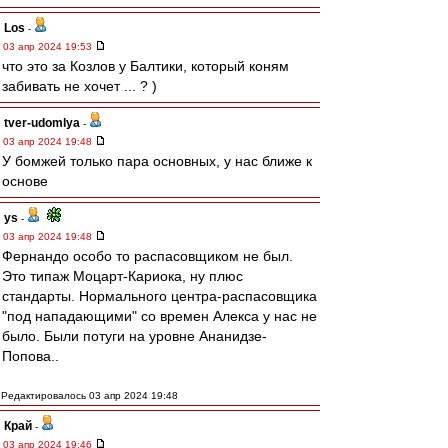
Los
-
03 апр 2024 19:53
что это за Козлов у Балтики, который коням
забивать не хочет ... ? )
tver-udomlya
-
03 апр 2024 19:48
У бомжей только пара основных, у нас ближе к
основе
ys
-
03 апр 2024 19:48
Фернандо особо то распасовщиком не был.
Это типаж Моцарт-Кариока, ну плюс
стандарты. Нормального центра-распасовщика
"под нападающими" со времен Алекса у нас не
было. Были потуги на уровне Ананидзе-
Попова..
Редактировалось 03 апр 2024 19:48
Край
-
03 апр 2024 19:46