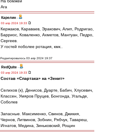
На бомжей
Ага
Карелин
-
03 апр 2024 19:33
Кержаков, Караваев, Эракович, Алип, Родригао,
Барриос, Коваленко, Ахметов, Мантуан, Педро,
Сергеев.
У гостей поболее ротация, кмк..
Редактировалось 03 апр 2024 19:37
RedQuite
-
03 апр 2024 19:33
Состав «Спартака» на «Зенит»
Селихов (к), Денисов, Дуарте, Бабич, Хлусевич,
Классен, Умяров Пруцев, Бонгонда, Угальде,
Соболев
Запасные. Максименко, Свинов, Джикия,
Чернов, Литвинов, Зобнин, Рябчук, Тавареш,
Игнатов, Медина, Зиньковский, Рощин