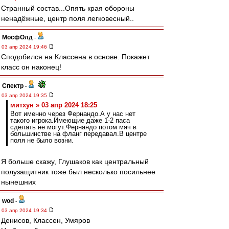
Странный состав...Опять края обороны
ненадёжные, центр поля легковесный..
МосфОлд
-
03 апр 2024 19:46
Сподобился на Классена в основе. Покажет
класс он наконец!
Спектр
-
03 апр 2024 19:35
митхун » 03 апр 2024 18:25
Вот именно через Фернандо.А у нас нет
такого игрока.Имеющие даже 1-2 паса
сделать не могут.Фернандо потом мяч в
большинстве на фланг передавал.В центре
поля не было возни.
Я больше скажу, Глушаков как центральный
полузащитник тоже был несколько посильнее
нынешних
wod
-
03 апр 2024 19:34
Денисов, Классен, Умяров