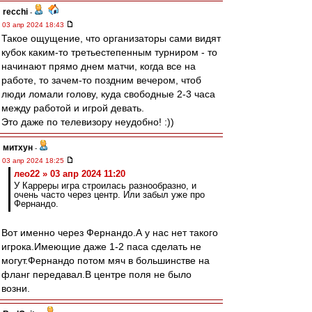
recchi
-
03 апр 2024 18:43
Такое ощущение, что организаторы сами видят
кубок каким-то третьестепенным турниром - то
начинают прямо днем матчи, когда все на
работе, то зачем-то поздним вечером, чтоб
люди ломали голову, куда свободные 2-3 часа
между работой и игрой девать.
Это даже по телевизору неудобно! :))
митхун
-
03 апр 2024 18:25
лео22 » 03 апр 2024 11:20
У Карреры игра строилась разнообразно, и
очень часто через центр. Или забыл уже про
Фернандо.
Вот именно через Фернандо.А у нас нет такого
игрока.Имеющие даже 1-2 паса сделать не
могут.Фернандо потом мяч в большинстве на
фланг передавал.В центре поля не было
возни.