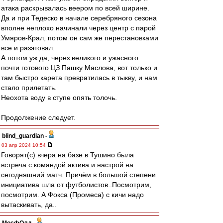
атака раскрывалась веером по всей ширине.
Да и при Тедеско в начале серебряного сезона
вполне неплохо начинали через центр с парой
Умяров-Крал, потом он сам же перестановками
все и разэтовал.
А потом уж да, через великого и ужасного
почти готового ЦЗ Пашку Маслова, вот только и
там быстро карета превратилась в тыкву, и нам
стало прилетать.
Неохота воду в ступе опять толочь.
Продолжение следует.
blind_guardian
-
03 апр 2024 10:54
Говорят(с) вчера на базе в Тушино была
встреча с командой актива и настрой на
сегодняшний матч. Причём в большой степени
инициатива шла от футболистов..Посмотрим,
посмотрим. А Фокса (Промеса) с кичи надо
вытаскивать, да..