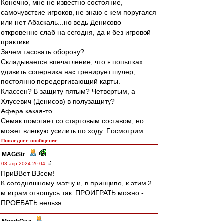
Конечно, мне не известно состояние,
самочувствие игроков, не знаю с кем поругался
или нет Абаскаль...но ведь Денисово
откровенно слаб на сегодня, да и без игровой
практики.
Зачем тасовать оборону?
Складывается впечатление, что в попытках
удивить соперника нас тренирует шулер,
постоянно передергивающий карты.
Классен? В защиту пятым? Четвертым, а
Хлусевич (Денисов) в полузащиту?
Афера какая-то.
Семак помогает со стартовым составом, но
может влегкую усилить по ходу. Посмотрим.
Последнее сообщение
MAGi$tr
-
03 апр 2024 20:04
ПриВВет ВВсем!
К сегодняшнему матчу и, в принципе, к этим 2-
м играм отношусь так. ПРОИГРАТЬ можно -
ПРОЕБАТЬ нельзя