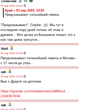
словесник
-
03 апр 2024 14:32
Край » 03 апр 2024, 14:29
Предсказывают сильнейший ливень
"Предсказывают", Серёж :-))). Мы тут в
последние пару дней только об этом и
думаем... Вон дочка из Балашихи пишет, что у
них там дома трясутся...
Край
-
03 апр 2024 14:29
Предсказывают сильнейший ливень в Москве--
с 17 часов до утра...
agk
-
03 апр 2024 14:14
Вью с Дуарте на доткоме
https://spartak.com/media/news/1d86fce1 ...
22d6367634
agk
-
03 апр 2024 13:59