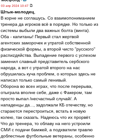
МосфОлд
-
03 апр 2024 10:47
Штык-молодец
,
В корне не соглашусь. Со взаимопониманием
тренера да игроков всё в порядке. Но только из
системы выбыли два важных болта (винта).
Оба - капитаны! Первый стал жертвой
агентских заморочек и утратой собственной
физической формы, а второй чисто "русского"
распиzдяйства. Выпадение первого с успехом
заменил славный представитель сербского
народа, а вот с утратой второго на нас
обрушилась куча проблем, о которых здесь не
написал только самый ленивый.
Оборона во всех играх, что после перерыва,
отыграла вполне себе, даже с Факером, там
просто выпал /несчастный случай/. А
нападенцы да..., задолжали КБ отечеству, но
стараются перестроиться, встать в новую
колею, так сказать. Надеюсь что их прорвёт.
Что до тренера, то облаву на него устроили
СМИ с подачи бамжей, а подхватили травлю
доблестные футбольные ветераны, особенно