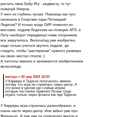
растить свою Бабу-Ягу - реджисту, то тут
пожалуй Умяров.
У него из глубины лучше. Помнишь как туго
начинала в Спартаке пара Пятницкий-
Ледяхов? И только когда ОИР поменял их
местами, подняв Ледяхова на позицию АПЗ, а
Пяту наоборот передвинул ниже опорником,
все закрутилось. Велосипед уже изобретен,
надо только учиться крутить педали, да
следить, чтобы "шестеренки" нужного размера
на своих местах стояли ;)
А лэптопы именно и занимаются изобретением
велосипеда.
митхун » 02 апр 2024 16:03
У Карреры и Тедеско получалось именно
потому что игра не строилась через центр. А
это возня в центре где слабые игроки,
которые постоянно привозят.Лучше тогда
играть только через фланги как при Тедеско.
У Карреры игра строилась разнообразно, и
очень часто через центр. Или забыл уже про
Фернандо. А там уже он определял вектор и