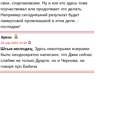
свои, спартаковские. Ну и кое кто здесь тоже
поучаствовал или продолжает это делать.
Например сегодняшний результат будет
лакмусовой промокашкой в этом деле, -
поглядим!
Креон
-
03 апр 2024 10:40
Штык-молодец
, Здесь некоторыми юзерами
было неоднократно написано, что Джик сейчас
слабже не только Дуарте, но и Чернова, не
говоря про Бабича
Штык-молодец
-
03 апр 2024 08:29
МосфОлд » 02 апр 2024 10:17
А с чего этот раздрай пошёл, - не с того ли
что тренер усадил на скамейку капитана,
который не тянет по игре?
То что капитан не тянет видно давно. Причина
не в этом, хотя данный факт в общую
копилочку недовольства свой вклад конечно