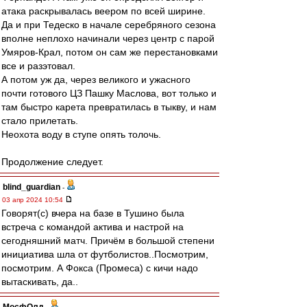
атака раскрывалась веером по всей ширине.
Да и при Тедеско в начале серебряного сезона
вполне неплохо начинали через центр с парой
Умяров-Крал, потом он сам же перестановками
все и разэтовал.
А потом уж да, через великого и ужасного
почти готового ЦЗ Пашку Маслова, вот только и
там быстро карета превратилась в тыкву, и нам
стало прилетать.
Неохота воду в ступе опять толочь.
Продолжение следует.
blind_guardian
-
03 апр 2024 10:54
Говорят(с) вчера на базе в Тушино была
встреча с командой актива и настрой на
сегодняшний матч. Причём в большой степени
инициатива шла от футболистов..Посмотрим,
посмотрим. А Фокса (Промеса) с кичи надо
вытаскивать, да..