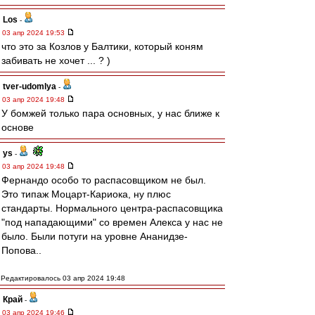
Los
-
03 апр 2024 19:53
что это за Козлов у Балтики, который коням
забивать не хочет ... ? )
tver-udomlya
-
03 апр 2024 19:48
У бомжей только пара основных, у нас ближе к
основе
ys
-
03 апр 2024 19:48
Фернандо особо то распасовщиком не был.
Это типаж Моцарт-Кариока, ну плюс
стандарты. Нормального центра-распасовщика
"под нападающими" со времен Алекса у нас не
было. Были потуги на уровне Ананидзе-
Попова..
Редактировалось 03 апр 2024 19:48
Край
-
03 апр 2024 19:46