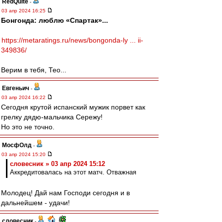
RedQuite
-
03 апр 2024 16:25
Бонгонда: люблю «Спартак»...
https://metaratings.ru/news/bongonda-ly ... ii-
349836/
Верим в тебя, Тео...
Евгеньич
-
03 апр 2024 16:22
Сегодня крутой испанский мужик порвет как
грелку дядю-мальчика Сережу!
Но это не точно.
МосфОлд
-
03 апр 2024 15:20
словесник » 03 апр 2024 15:12
Аккредитовалась на этот матч. Отважная
Молодец! Дай нам Господи сегодня и в
дальнейшем - удачи!
словесник
-