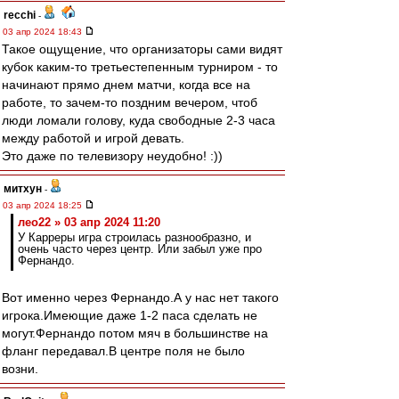
recchi
-
03 апр 2024 18:43
Такое ощущение, что организаторы сами видят
кубок каким-то третьестепенным турниром - то
начинают прямо днем матчи, когда все на
работе, то зачем-то поздним вечером, чтоб
люди ломали голову, куда свободные 2-3 часа
между работой и игрой девать.
Это даже по телевизору неудобно! :))
митхун
-
03 апр 2024 18:25
лео22 » 03 апр 2024 11:20
У Карреры игра строилась разнообразно, и
очень часто через центр. Или забыл уже про
Фернандо.
Вот именно через Фернандо.А у нас нет такого
игрока.Имеющие даже 1-2 паса сделать не
могут.Фернандо потом мяч в большинстве на
фланг передавал.В центре поля не было
возни.