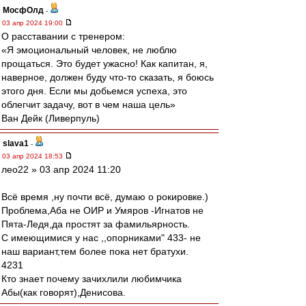
МосфОлд
-
03 апр 2024 19:00
О расставании с тренером:
«Я эмоциональный человек, не люблю
прощаться. Это будет ужасно! Как капитан, я,
наверное, должен буду что-то сказать, я боюсь
этого дня. Если мы добьемся успеха, это
облегчит задачу, вот в чем наша цель»
Ван Дейк (Ливерпуль)
slava1
-
03 апр 2024 18:53
лео22 » 03 апр 2024 11:20
Всё время ,ну почти всё, думаю о рокировке.)
Проблема,Аба не ОИР и Умяров -Игнатов не
Пята-Ледя,да простят за фамильярность.
C имеющимися у нас ,,опорниками" 433- не
наш вариант,тем более пока нет братухи.
4231
Кто знает почему зачихлили любимчика
Абы(как говорят),Денисова.