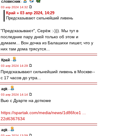
словесник
-
03 апр 2024 14:32
Край » 03 апр 2024, 14:29
Предсказывают сильнейший ливень
"Предсказывают", Серёж :-))). Мы тут в
последние пару дней только об этом и
думаем... Вон дочка из Балашихи пишет, что у
них там дома трясутся...
Край
-
03 апр 2024 14:29
Предсказывают сильнейший ливень в Москве--
с 17 часов до утра...
agk
-
03 апр 2024 14:14
Вью с Дуарте на доткоме
https://spartak.com/media/news/1d86fce1 ...
22d6367634
agk
-
03 апр 2024 13:59