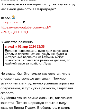
Вот интересно - повторят ли ту тактику на игру
месячной давности в Петрограде?
лео22
-
03 апр 2024 11:20
https://www.youtube.com/watch?
v=9xQZy0HcKOQ
В качестве разминки.
slava1 » 02 апр 2024 23:36
Если не попробовать, никогда и не узнаем.
Столько перемещаться нужды не будет а
интересные варианты из глубины могут
появиться.Титовых всё равно не делают, по
крайней мере за прайс от Лука.
Не сказал бы. Это только так кажется, что в
опорке надо меньше двигаться. Помимо
умения читать игру, нужно успевать играть на
опережение, и тут нужна резкость, стартовая
скорость.
А у Миши это не самые сильные, так скажем
качества. Тот же Фернандо только с виду
казался Винни-Пухом. В общем если хотим