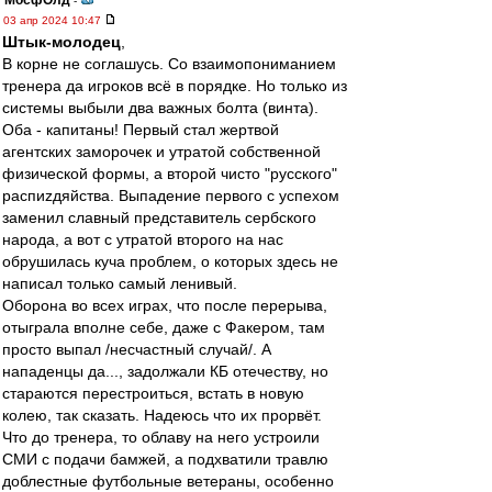
МосфОлд
-
03 апр 2024 10:47
Штык-молодец
,
В корне не соглашусь. Со взаимопониманием
тренера да игроков всё в порядке. Но только из
системы выбыли два важных болта (винта).
Оба - капитаны! Первый стал жертвой
агентских заморочек и утратой собственной
физической формы, а второй чисто "русского"
распиzдяйства. Выпадение первого с успехом
заменил славный представитель сербского
народа, а вот с утратой второго на нас
обрушилась куча проблем, о которых здесь не
написал только самый ленивый.
Оборона во всех играх, что после перерыва,
отыграла вполне себе, даже с Факером, там
просто выпал /несчастный случай/. А
нападенцы да..., задолжали КБ отечеству, но
стараются перестроиться, встать в новую
колею, так сказать. Надеюсь что их прорвёт.
Что до тренера, то облаву на него устроили
СМИ с подачи бамжей, а подхватили травлю
доблестные футбольные ветераны, особенно