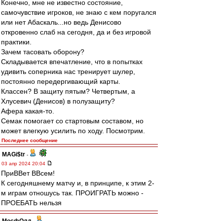
Конечно, мне не известно состояние,
самочувствие игроков, не знаю с кем поругался
или нет Абаскаль...но ведь Денисово
откровенно слаб на сегодня, да и без игровой
практики.
Зачем тасовать оборону?
Складывается впечатление, что в попытках
удивить соперника нас тренирует шулер,
постоянно передергивающий карты.
Классен? В защиту пятым? Четвертым, а
Хлусевич (Денисов) в полузащиту?
Афера какая-то.
Семак помогает со стартовым составом, но
может влегкую усилить по ходу. Посмотрим.
Последнее сообщение
MAGi$tr
-
03 апр 2024 20:04
ПриВВет ВВсем!
К сегодняшнему матчу и, в принципе, к этим 2-
м играм отношусь так. ПРОИГРАТЬ можно -
ПРОЕБАТЬ нельзя