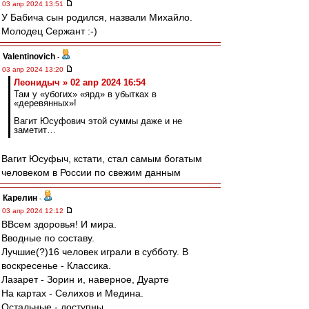
03 апр 2024 13:51
У Бабича сын родился, назвали Михайло.
Молодец Сержант :-)
Valentinovich
-
03 апр 2024 13:20
Леонидыч » 02 апр 2024 16:54
Там у «убогих» «ярд» в убытках в
«деревянных»!
Вагит Юсуфович этой суммы даже и не
заметит…
Вагит Юсуфыч, кстати, стал самым богатым
человеком в России по свежим данным
Карелин
-
03 апр 2024 12:12
ВВсем здоровья! И мира.
Вводные по составу.
Лучшие(?)16 человек играли в субботу. В
воскресенье - Классика.
Лазарет - Зорин и, наверное, Дуарте
На картах - Селихов и Медина.
Остальные - доступны.