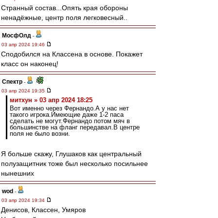
Странный состав...Опять края обороны
ненадёжные, центр поля легковесный..
МосфОлд
-
03 апр 2024 19:46
Сподобился на Классена в основе. Покажет
класс он наконец!
Спектр
-
03 апр 2024 19:35
митхун » 03 апр 2024 18:25
Вот именно через Фернандо.А у нас нет
такого игрока.Имеющие даже 1-2 паса
сделать не могут.Фернандо потом мяч в
большинстве на фланг передавал.В центре
поля не было возни.
Я больше скажу, Глушаков как центральный
полузащитник тоже был несколько посильнее
нынешних
wod
-
03 апр 2024 19:34
Денисов, Классен, Умяров