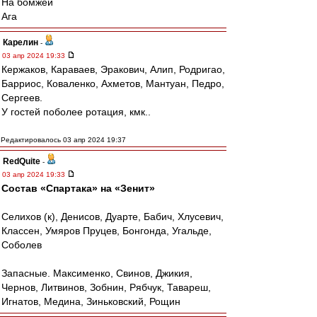
На бомжей
Ага
Карелин
-
03 апр 2024 19:33
Кержаков, Караваев, Эракович, Алип, Родригао,
Барриос, Коваленко, Ахметов, Мантуан, Педро,
Сергеев.
У гостей поболее ротация, кмк..
Редактировалось 03 апр 2024 19:37
RedQuite
-
03 апр 2024 19:33
Состав «Спартака» на «Зенит»
Селихов (к), Денисов, Дуарте, Бабич, Хлусевич,
Классен, Умяров Пруцев, Бонгонда, Угальде,
Соболев
Запасные. Максименко, Свинов, Джикия,
Чернов, Литвинов, Зобнин, Рябчук, Тавареш,
Игнатов, Медина, Зиньковский, Рощин