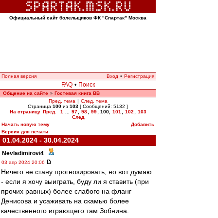
Официальный сайт болельщиков ФК "Спартак" Москва
Полная версия
Вход
•
Регистрация
FAQ
•
Поиск
Общение на сайте
Гостевая книга ВВ
»
Пред. тема
|
След. тема
Страница
100
из
103
[ Сообщений: 5132 ]
На страницу
Пред.
1
...
97
,
98
,
99
,
100
,
101
,
102
,
103
След.
Начать новую тему
Добавить
Версия для печати
01.04.2024 - 30.04.2024
Nevladimirovi4
-
03 апр 2024 20:06
Ничего не стану прогнозировать, но вот думаю
- если я хочу выиграть, буду ли я ставить (при
прочих равных) более слабого на фланг
Денисова и усаживать на скамью более
качественного играющего там Зобнина.