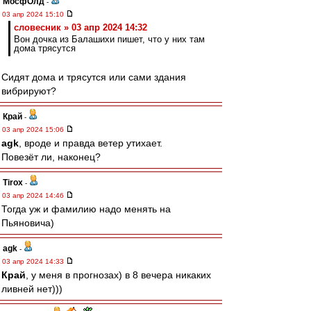
МосфОлд
-
03 апр 2024 15:10
словесник » 03 апр 2024 14:32
Вон дочка из Балашихи пишет, что у них там
дома трясутся
Сидят дома и трясутся или сами здания
вибрируют?
Край
-
03 апр 2024 15:06
agk
, вроде и правда ветер утихает.
Повезёт ли, наконец?
Tirox
-
03 апр 2024 14:46
Тогда уж и фамилию надо менять на
Пьяновича)
agk
-
03 апр 2024 14:33
Край
, у меня в прогнозах) в 8 вечера никаких
ливней нет)))