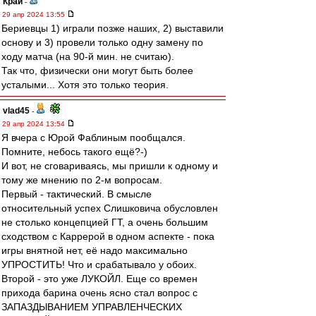
Край
-
29 апр 2024 13:55
Бериевцы 1) играли позже наших, 2) выставили
основу и 3) провели только одну замену по
ходу матча (на 90-й мин. не считаю).
Так что, физически они могут быть более
усталыми... Хотя это только теория.
vlad45
-
29 апр 2024 13:54
Я вчера с Юрой Фаблиным пообщался.
Помните, небось такого ещё?-)
И вот, не сговариваясь, мы пришли к одному и
тому же мнению по 2-м вопросам.
Первый - тактический. В смысле
относительный успех Слишковича обусловлен
не столько концепцией ГТ, а очень большим
сходством с Каррерой в одном аспекте - пока
игры внятной нет, её надо максимально
УПРОСТИТЬ! Что и срабатывало у обоих.
Второй - это уже ЛУКОЙЛ. Еще со времен
прихода барина очень ясно стал вопрос с
ЗАПАЗДЫВАНИЕМ УПРАВЛЕНЧЕСКИХ