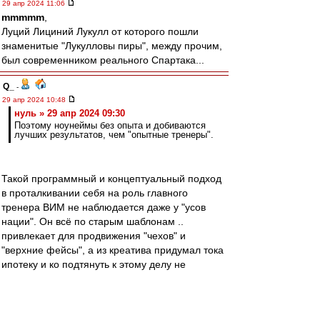
29 апр 2024 11:06
mmmmm
,
Луций Лициний Лукулл от которого пошли
знаменитые "Лукулловы пиры", между прочим,
был современником реального Спартака...
Q_
-
29 апр 2024 10:48
нуль » 29 апр 2024 09:30
Поэтому ноунеймы без опыта и добиваются
лучших результатов, чем "опытные тренеры".
Такой программный и концептуальный подход
в проталкивании себя на роль главного
тренера ВИМ не наблюдается даже у "усов
нации". Он всё по старым шаблонам ..
привлекает для продвижения "чехов" и
"верхние фейсы", а из креатива придумал тока
ипотеку и ко подтянуть к этому делу не
вдупляя, что такой "пиар" от "профессионалов"
можно только врагу заказывать. Но ладно о
Станиславе, вернёмся на грешную землю.