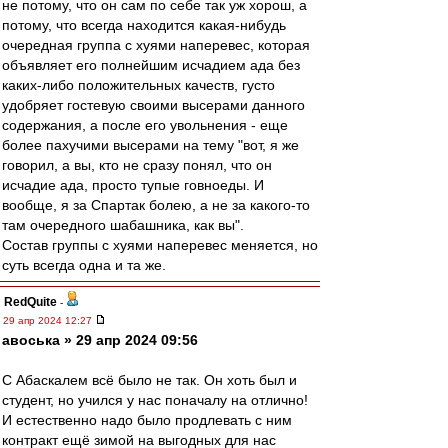
не потому, что он сам по себе так уж хорош, а
потому, что всегда находится какая-нибудь
очередная группа с хуями наперевес, которая
объявляет его полнейшим исчадием ада без
каких-либо положительных качеств, густо
удобряет гостевую своими высерами данного
содержания, а после его увольнения - еще
более пахучими высерами на тему "вот, я же
говорил, а вы, кто не сразу понял, что он
исчадие ада, просто тупые говноеды. И
вообще, я за Спартак болею, а не за какого-то
там очередного шабашника, как вы".
Состав группы с хуями наперевес меняется, но
суть всегда одна и та же.
RedQuite
-
29 апр 2024 12:27
авоська » 29 апр 2024 09:56
С Абаскалем всё было не так. Он хоть был и
студент, но учился у нас поначалу на отлично!
И естественно надо было продлевать с ним
контракт ещё зимой на выгодных для нас