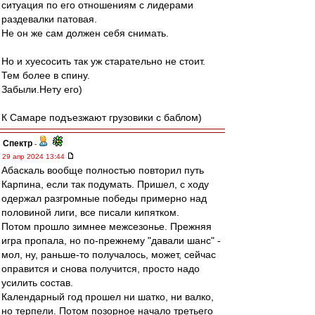
ситуация по его отношениям с лидерами
раздевалки патовая.
Не он же сам должен себя снимать.
Но и хуесосить так уж старательно не стоит.
Тем более в спину.
Забыли.Нету его)
К Самаре подъезжают грузовики с баблом)
Спектр
-
29 апр 2024 13:44
Абаскаль вообще полностью повторил путь
Карпина, если так подумать. Пришел, с ходу
одержал разгромные победы примерно над
половиной лиги, все писали кипятком.
Потом прошло зимнее межсезонье. Прежняя
игра пропала, но по-прежнему "давали шанс" -
мол, ну, раньше-то получалось, может, сейчас
оправится и снова получится, просто надо
усилить состав.
Календарный год прошел ни шатко, ни валко,
но терпели. Потом позорное начало третьего