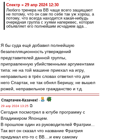
Спектр » 29 апр 2024 12:30
Любого тренера на ВВ чаще всего защищают
не потому, что он сам по себе так уж хорош, а
потому, что всегда находится какая-нибудь
очередная группа с хуями наперевес, которая
объявляет его полнейшим исчадием ада...
Я бы суда ещё добавил полнейшую
безапелляционность утверждений
представителей данной группы,
приправленную убийственными аргументами
типа: не на той машине приехал на игру,
неправильно в трёх словах ответил что для
него Спартак, не так обнял Беришу, не вышел
рожей, неправильное гражданство и т.д.
Спартачек-Казачек!
-
29 апр 2024 13:25
Сегодня посмотрел в ютубе программу с
Владимиром Японцем.
В прошлом один из руководителей Фратрии...
Так вот он сказал что название Фратрия
придумал кто-то с ВВ....и ему самому