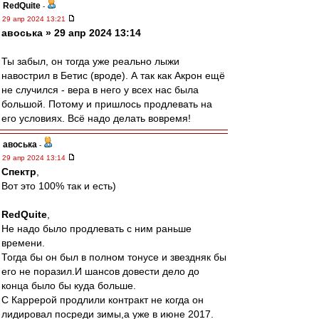
RedQuite
-
29 апр 2024 13:21
авоська » 29 апр 2024 13:14
Ты забыл, он тогда уже реально лыжи
навострил в Бетис (вроде). А так как Акрон ещё
не случился - вера в него у всех нас была
большой. Потому и пришлось продлевать на
его условиях. Всё надо делать вовремя!
авоська
-
29 апр 2024 13:14
Спектр
,
Вот это 100% так и есть)
RedQuite
,
Не надо было продлевать с ним раньше
времени.
Тогда бы он был в полном тонусе и звездняк бы
его не поразил.И шансов довести дело до
конца было бы куда больше.
С Каррерой продлили контракт не когда он
лидировал посреди зимы,а уже в июне 2017.