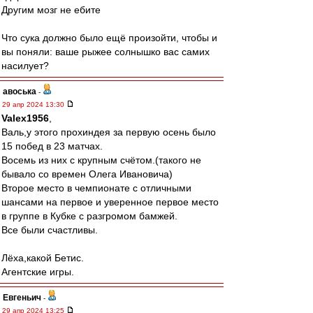
Другим мозг не ебите
Что сука должно было ещё произойти, чтобы и
вы поняли: ваше рыжее солнышко вас самих
насилует?
авоська
-
29 апр 2024 13:30
Valex1956
,
Валь,у этого прохиндея за первую осень было
15 побед в 23 матчах.
Восемь из них с крупным счётом.(такого не
бывало со времен Олега Ивановича)
Второе место в чемпионате с отличными
шансами на первое и уверенное первое место
в группе в Кубке с разгромом бамжей.
Все были счастливы.
Лёха,какой Бетис.
Агентские игры.
Евгеньич
-
29 апр 2024 13:25