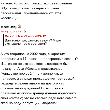
интересно кто это...несколько раз упоминал
ВВ,кто мы,что мы...интересно очень
рассказывал...признавайтесь кто этот
человек?))
МосфОлд
-
29 апр 2024 13:23
Valex1956 » 29 апр 2024 12:18
Вам мало просранного сезона? Мало
экспериментов с составом?
А что творилось с 2002 года, с коротким
перерывом в 17, разве не просранные сезоны?
И..., разве не эксперимент с составом был
накануне! А за Абаскаля вписывались
(конкретно про себя) не именно как за
панацею, а за ради прекращения тренерской
чехарды и замен одного на другого как
обязательной традиции! Повоторюсь -
практически любой тренер должен доработать
свой контракт, это не столько ради него самого,
сколько ради репутации Спартака!