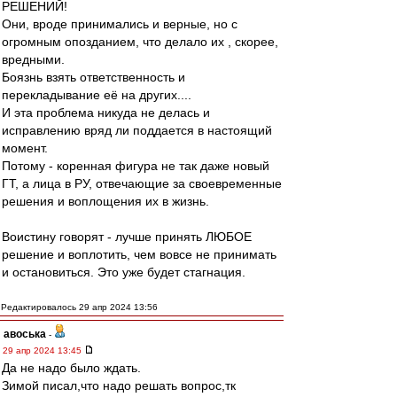
РЕШЕНИЙ!
Они, вроде принимались и верные, но с
огромным опозданием, что делало их , скорее,
вредными.
Боязнь взять ответственность и
перекладывание её на других....
И эта проблема никуда не делась и
исправлению вряд ли поддается в настоящий
момент.
Потому - коренная фигура не так даже новый
ГТ, а лица в РУ, отвечающие за своевременные
решения и воплощения их в жизнь.
Воистину говорят - лучше принять ЛЮБОЕ
решение и воплотить, чем вовсе не принимать
и остановиться. Это уже будет стагнация.
Редактировалось 29 апр 2024 13:56
авоська
-
29 апр 2024 13:45
Да не надо было ждать.
Зимой писал,что надо решать вопрос,тк