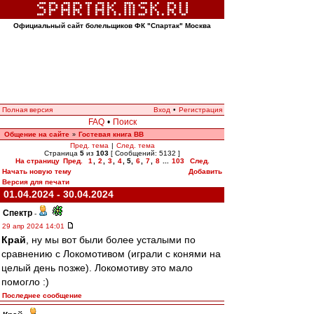
Официальный сайт болельщиков ФК "Спартак" Москва
Полная версия
Вход
•
Регистрация
FAQ
•
Поиск
Общение на сайте
Гостевая книга ВВ
»
Пред. тема
|
След. тема
Страница
5
из
103
[ Сообщений: 5132 ]
На страницу
Пред.
1
,
2
,
3
,
4
,
5
,
6
,
7
,
8
...
103
След.
Начать новую тему
Добавить
Версия для печати
01.04.2024 - 30.04.2024
Спектр
-
29 апр 2024 14:01
Край
, ну мы вот были более усталыми по
сравнению с Локомотивом (играли с конями на
целый день позже). Локомотиву это мало
помогло :)
Последнее сообщение