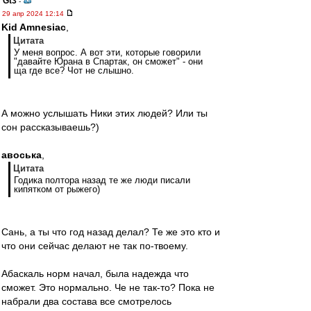
Gt3
-
29 апр 2024 12:14
Kid Amnesiac
,
Цитата
У меня вопрос. А вот эти, которые говорили
"давайте Юрана в Спартак, он сможет" - они
ща где все? Чот не слышно.
А можно услышать Ники этих людей? Или ты
сон рассказываешь?)
авоська
,
Цитата
Годика полтора назад те же люди писали
кипятком от рыжего)
Сань, а ты что год назад делал? Те же это кто и
что они сейчас делают не так по-твоему.
Абаскаль норм начал, была надежда что
сможет. Это нормально. Че не так-то? Пока не
набрали два состава все смотрелось