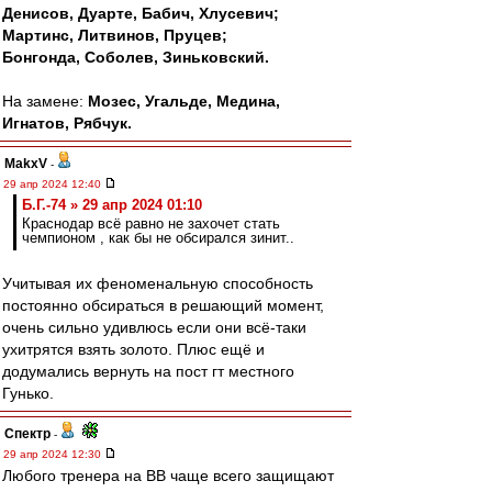
Денисов, Дуарте, Бабич, Хлусевич;
Мартинс, Литвинов, Пруцев;
Бонгонда, Соболев, Зиньковский.
На замене:
Мозес, Угальде, Медина,
Игнатов, Рябчук.
MakxV
-
29 апр 2024 12:40
Б.Г.-74 » 29 апр 2024 01:10
Краснодар всё равно не захочет стать
чемпионом , как бы не обсирался зинит..
Учитывая их феноменальную способность
постоянно обсираться в решающий момент,
очень сильно удивлюсь если они всё-таки
ухитрятся взять золото. Плюс ещё и
додумались вернуть на пост гт местного
Гунько.
Спектр
-
29 апр 2024 12:30
Любого тренера на ВВ чаще всего защищают