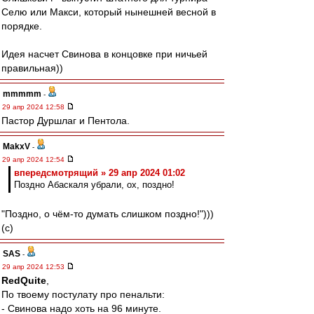
Селю или Макси, который нынешней весной в
порядке.
Идея насчет Свинова в концовке при ничьей
правильная))
mmmmm
-
29 апр 2024 12:58
Пастор Дуршлаг и Пентола.
MakxV
-
29 апр 2024 12:54
впередсмотрящий » 29 апр 2024 01:02
Поздно Абаскаля убрали, ох, поздно!
"Поздно, о чём-то думать слишком поздно!")))
(c)
SAS
-
29 апр 2024 12:53
RedQuite
,
По твоему постулату про пенальти:
- Свинова надо хоть на 96 минуте.