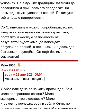
условиях. Но в лучших традициях затянули до
последнего и пришлось его продлевать на
невыгодных уже условиях весной. Потом уже
всё и пошло наперекосяк...
Со Слишковичем можно попробовать, только
контракт с ним нужно заключить грамотно,
поставить в жёсткую зависимость от
результата: будет команда побеждать -
получай по полной, а нет - извини и досвидос
без всякой неустойки. Он ещё без имени - он
согласится!
Valex1956
-
29 апр 2024 12:18
cuba » 29 апр 2024 00:04
Абаскаль - "враг народа". )
У Абаскаля даже рожа как у прохиндея. Вам
мало просранного сезона? Мало
экспериментов с составом? Мало
игроков,потерявших веру в себя и блять не
понимающих,что от них хотят? Мало дерьма и