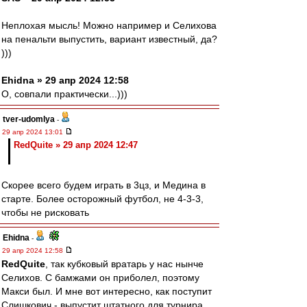
Неплохая мысль! Можно например и Селихова
на пенальти выпустить, вариант известный, да?
)))
Ehidna » 29 апр 2024 12:58
О, совпали практически...)))
tver-udomlya
-
29 апр 2024 13:01
RedQuite » 29 апр 2024 12:47
Скорее всего будем играть в 3цз, и Медина в
старте. Более осторожный футбол, не 4-3-3,
чтобы не рисковать
Ehidna
-
29 апр 2024 12:58
RedQuite
, так кубковый вратарь у нас нынче
Селихов. С бамжами он приболел, поэтому
Макси был. И мне вот интересно, как поступит
Слишкович - выпустит штатного для турнира