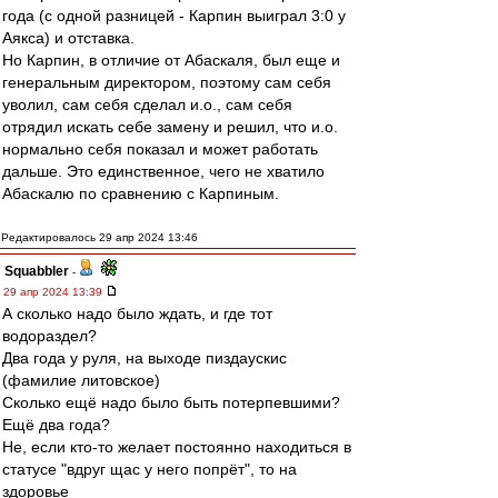
года (с одной разницей - Карпин выиграл 3:0 у
Аякса) и отставка.
Но Карпин, в отличие от Абаскаля, был еще и
генеральным директором, поэтому сам себя
уволил, сам себя сделал и.о., сам себя
отрядил искать себе замену и решил, что и.о.
нормально себя показал и может работать
дальше. Это единственное, чего не хватило
Абаскалю по сравнению с Карпиным.
Редактировалось 29 апр 2024 13:46
Squabbler
-
29 апр 2024 13:39
А сколько надо было ждать, и где тот
водораздел?
Два года у руля, на выходе пиздаускис
(фамилие литовское)
Сколько ещё надо было быть потерпевшими?
Ещё два года?
Не, если кто-то желает постоянно находиться в
статусе "вдруг щас у него попрёт", то на
здоровье