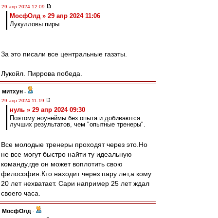
29 апр 2024 12:09
МосфОлд » 29 апр 2024 11:06
Лукулловы пиры
За это писали все центральные газэты.
Лукойл. Пиррова победа.
митхун
-
29 апр 2024 11:19
нуль » 29 апр 2024 09:30
Поэтому ноунеймы без опыта и добиваются
лучших результатов, чем "опытные тренеры".
Все молодые тренеры проходят через это.Но
не все могут быстро найти ту идеальную
команду,где он может воплотить свою
философия.Кто находит через пару лет,а кому
20 лет нехватает. Сари например 25 лет ждал
своего часа.
МосфОлд
-