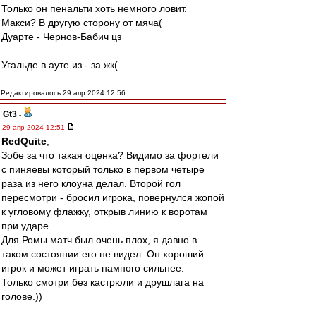
Только он пенальти хоть немного ловит.
Макси? В другую сторону от мяча(
Дуарте - Чернов-Бабич цз
Угальде в ауте из - за жк(
Редактировалось 29 апр 2024 12:56
Gt3
-
29 апр 2024 12:51
RedQuite
,
Зобе за что такая оценка? Видимо за фортели
с пиняевы который только в первом четыре
раза из него клоуна делал. Второй гол
пересмотри - бросил игрока, повернулся жопой
к угловому флажку, открыв линию к воротам
при ударе.
Для Ромы матч был очень плох, я давно в
таком состоянии его не видел. Он хороший
игрок и может играть намного сильнее.
Только смотри без кастрюли и друшлага на
голове.))