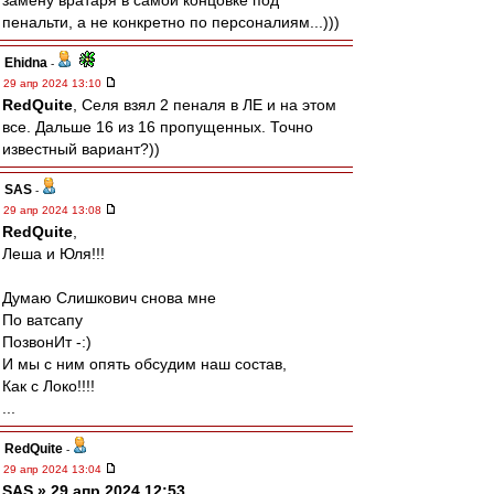
замену вратаря в самой концовке под
пенальти, а не конкретно по персоналиям...)))
Ehidna
-
29 апр 2024 13:10
RedQuite
, Селя взял 2 пеналя в ЛЕ и на этом
все. Дальше 16 из 16 пропущенных. Точно
известный вариант?))
SAS
-
29 апр 2024 13:08
RedQuite
,
Леша и Юля!!!
Думаю Слишкович снова мне
По ватсапу
ПозвонИт -:)
И мы с ним опять обсудим наш состав,
Как с Локо!!!!
...
RedQuite
-
29 апр 2024 13:04
SAS » 29 апр 2024 12:53