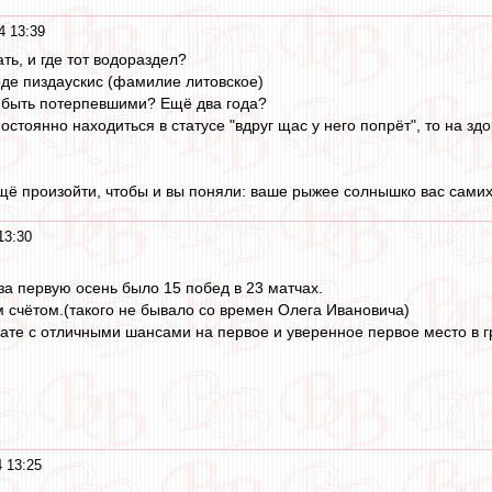
4 13:39
ть, и где тот водораздел?
ходе пиздаускис (фамилие литовское)
 быть потерпевшими? Ещё два года?
постоянно находиться в статусе "вдруг щас у него попрёт", то на зд
щё произойти, чтобы и вы поняли: ваше рыжее солнышко вас сами
13:30
за первую осень было 15 побед в 23 матчах.
м счётом.(такого не бывало со времен Олега Ивановича)
ате с отличными шансами на первое и уверенное первое место в г
 13:25