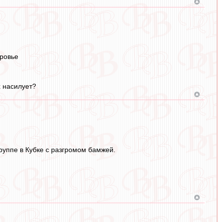
оровье
х насилует?
руппе в Кубке с разгромом бамжей.