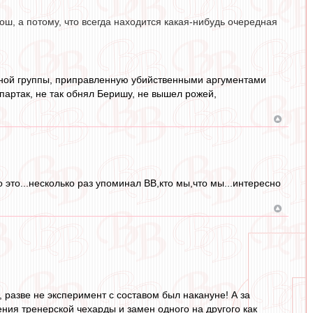
ош, а потому, что всегда находится какая-нибудь очередная
ной группы, приправленную убийственными аргументами
Спартак, не так обнял Беришу, не вышел рожей,
о это...несколько раз упоминал ВВ,кто мы,что мы...интересно
, разве не эксперимент с составом был накануне! А за
ния тренерской чехарды и замен одного на другого как