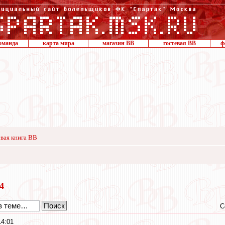
оманда
карта мира
магазин ВВ
гостевая ВВ
ф
вая книга ВВ
24
С
14:01