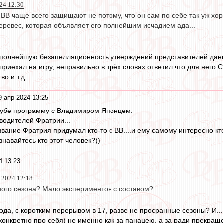
24 12:30
ВВ чаще всего защищают не потому, что он сам по себе так уж хор
еревес, которая объявляет его полнейшим исчадием ада...
 полнейшую безапелляционность утверждений представителей дан
приехал на игру, неправильно в трёх словах ответил что для него 
о и т.д.
9 апр 2024 13:25
тубе программу с Владимиром Японцем.
водителей Фратрии...
азвание Фратрия придумал кто-то с ВВ....и ему самому интересно кт
знавайтесь кто этот человек?))
4 13:23
 2024 12:18
ого сезона? Мало экспериментов с составом?
года, с коротким перерывом в 17, разве не просранные сезоны? И...
конкретно про себя) не именно как за панацею, а за ради прекраще