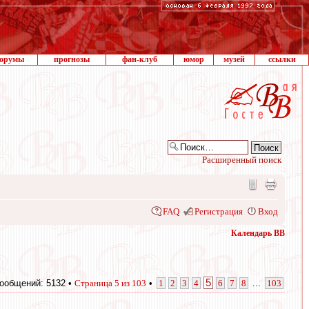
орумы
прогнозы
фан-клуб
юмор
музей
ссылки
Расширенный поиск
FAQ
Регистрация
Вход
Календарь ВВ
5
ообщений: 5132 •
Страница
5
из
103
•
1
2
3
4
6
7
8
...
103