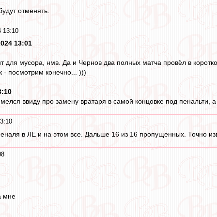
будут отменять.
 13:10
2024 13:01
ит для мусора, нмв. Да и Чернов два полных матча провёл в корот
к - посмотрим конечно... )))
3:10
мелся ввиду про замену вратаря в самой концовке под пенальти, а 
3:10
пеналя в ЛЕ и на этом все. Дальше 16 из 16 пропущенных. Точно из
08
а мне