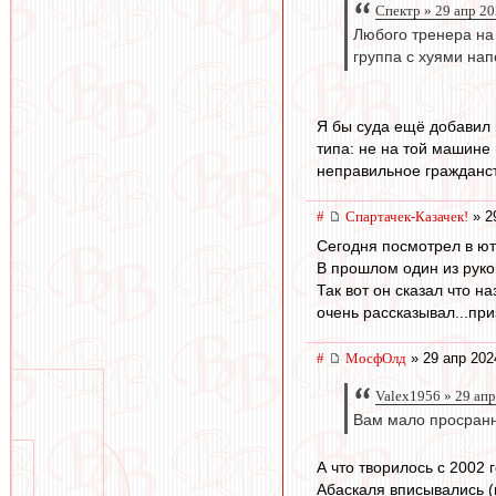
Спектр » 29 апр 20
Любого тренера на 
группа с хуями нап
Я бы суда ещё добавил
типа: не на той машине 
неправильное гражданств
#
Спартачек-Казачек!
» 2
Сегодня посмотрел в ю
В прошлом один из руко
Так вот он сказал что н
очень рассказывал...при
#
МосфОлд
» 29 апр 202
Valex1956 » 29 апр
Вам мало просранн
А что творилось с 2002 
Абаскаля вписывались (