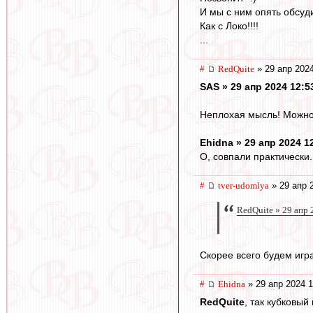
И мы с ним опять обсуд
Как с Локо!!!!
...
#
RedQuite
» 29 апр 2024
SAS » 29 апр 2024 12:5
Неплохая мысль! Можно 
Ehidna » 29 апр 2024 1
О, совпали практически..
#
tver-udomlya
» 29 апр 
RedQuite » 29 апр 
Скорее всего будем игра
#
Ehidna
» 29 апр 2024 1
RedQuite
, так кубковы