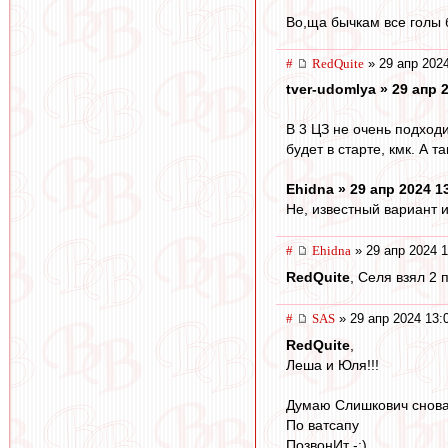
Во,ща бычкам все голы 
#
RedQuite
» 29 апр 2024
tver-udomlya » 29 апр 
В 3 ЦЗ не очень подход
будет в старте, кмк. А та
Ehidna » 29 апр 2024 1
Не, известный вариант и
#
Ehidna
» 29 апр 2024 1
RedQuite
, Селя взял 2 
#
SAS
» 29 апр 2024 13:
RedQuite
,
Леша и Юля!!!
Думаю Слишкович снов
По ватсапу
ПозвонИт -:)