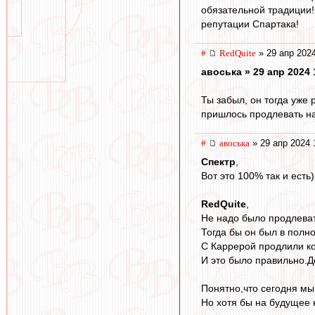
обязательной традиции! 
репутации Спартака!
#
RedQuite
» 29 апр 2024
авоська » 29 апр 2024 
Ты забыл, он тогда уже 
пришлось продлевать на
#
авоська
» 29 апр 2024 
Спектр
,
Вот это 100% так и есть)
RedQuite
,
Не надо было продлева
Тогда бы он был в полн
С Каррерой продлили ко
И это было правильно.Д
Понятно,что сегодня мы
Но хотя бы на будущее н