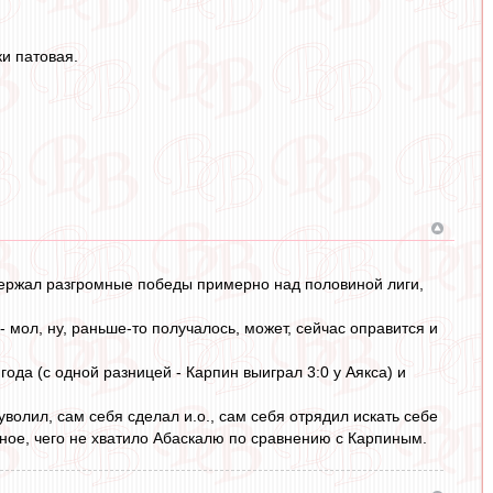
и патовая.
одержал разгромные победы примерно над половиной лиги,
мол, ну, раньше-то получалось, может, сейчас оправится и
ода (с одной разницей - Карпин выиграл 3:0 у Аякса) и
волил, сам себя сделал и.о., сам себя отрядил искать себе
нное, чего не хватило Абаскалю по сравнению с Карпиным.