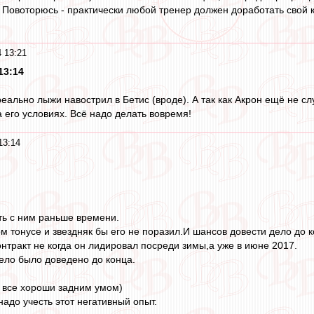
Повоторюсь - практически любой тренер должен доработать свой ко
 13:21
13:14
реально лыжи навострил в Бетис (вроде). А так как Акрон ещё не сл
 его условиях. Всё надо делать вовремя!
13:14
ть с ним раньше времени.
ом тонусе и звездняк бы его не поразил.И шансов довести дело до 
нтракт не когда он лидировал посреди зимы,а уже в июне 2017.
ело было доведено до конца.
 все хороши задним умом)
адо учесть этот негативный опыт.