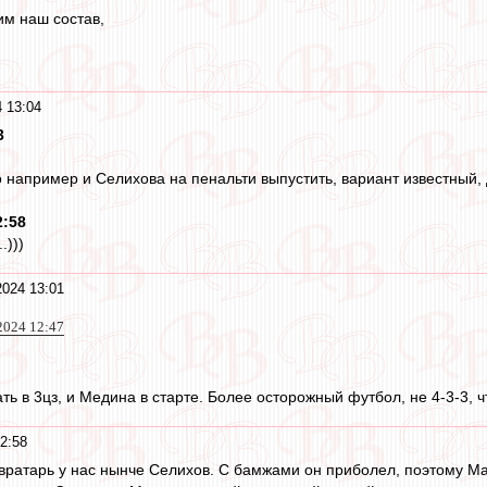
им наш состав,
 13:04
3
например и Селихова на пенальти выпустить, вариант известный, д
2:58
.)))
2024 13:01
2024 12:47
ть в 3цз, и Медина в старте. Более осторожный футбол, не 4-3-3, 
2:58
й вратарь у нас нынче Селихов. С бамжами он приболел, поэтому Ма