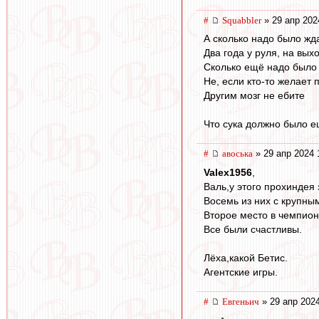
#
Squabbler
» 29 апр 202
А сколько надо было жда
Два года у руля, на вы
Сколько ещё надо было
Не, если кто-то желает 
Другим мозг не ебите
Что сука должно было е
#
авоська
» 29 апр 2024 
Valex1956
,
Валь,у этого прохиндея 
Восемь из них с крупны
Второе место в чемпион
Все были счастливы.
Лёха,какой Бетис.
Агентские игры.
#
Евгеньич
» 29 апр 2024