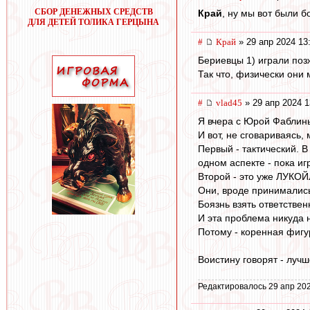
СБОР ДЕНЕЖНЫХ СРЕДСТВ
Край
, ну мы вот были 
ДЛЯ ДЕТЕЙ ТОЛИКА ГЕРЦЫНА
#
Край
» 29 апр 2024 13
Бериевцы 1) играли позж
Так что, физически они 
#
vlad45
» 29 апр 2024 1
Я вчера с Юрой Фаблин
И вот, не сговариваясь
Первый - тактический. 
одном аспекте - пока и
Второй - это уже ЛУК
Они, вроде принимались
Боязнь взять ответствен
И эта проблема никуда 
Потому - коренная фигу
Воистину говорят - луч
Редактировалось 29 апр 202