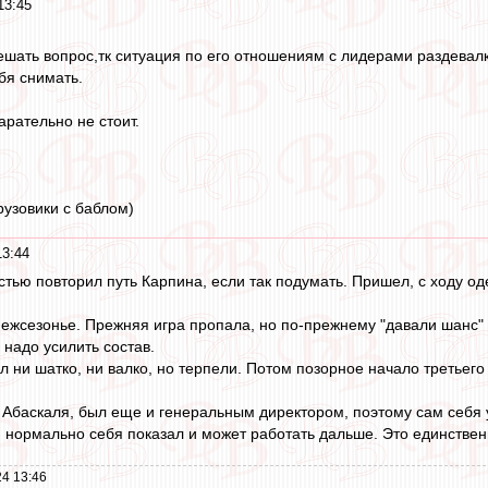
13:45
ешать вопрос,тк ситуация по его отношениям с лидерами раздевалк
бя снимать.
арательно не стоит.
узовики с баблом)
13:44
тью повторил путь Карпина, если так подумать. Пришел, с ходу 
жсезонье. Прежняя игра пропала, но по-прежнему "давали шанс" - 
 надо усилить состав.
ни шатко, ни валко, но терпели. Потом позорное начало третьего г
т Абаскаля, был еще и генеральным директором, поэтому сам себя у
о. нормально себя показал и может работать дальше. Это единстве
4 13:46