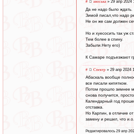
#
авоська
» 29 апр 2024 
Да не надо было ждать.
Зимой писал,что надо р
Не он же сам должен се
Но и хуесосить так уж ст
Тем более в спину.
Забыли.Нету его)
К Самаре подъезжают гр
#
Спектр
» 29 апр 2024 
Абаскаль вообще полнос
все писали кипятком.
Потом прошло зимнее ме
снова получится, просто
Календарный год прошел 
отставка.
Но Карпин, в отличие о
замену и решил, что и.
Редактировалось 29 апр 202