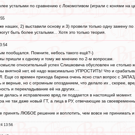
более усталыми по сравнению с Локомотивом (играли с конями на це
:55
е наших, 2) выставили основу и 3) провели только одну замену по 
могут быть более усталыми... Хотя это только теория.
3:54
ым пообщался. Помните, небось такого ещё?-)
, мы пришли к одному и тому же мнению по 2-м вопросам.
В смысле относительный успех Слишковича обусловлен не столько к
гры внятной нет, её надо максимально УПРОСТИТЬ! Что и срабатыв
ОЙЛ. Еще со времен прихода барина очень ясно стал вопрос с
 и верные, но с огромным опозданием, что делало их , скорее, вр
ность и перекладывание её на других....
не делась и исправлению вряд ли поддается в настоящий момент.
ра не так даже новый ГТ, а лица в РУ, отвечающие за своевременн
ше принять ЛЮБОЕ решение и воплотить, чем вовсе не принимать и 
4 13:56