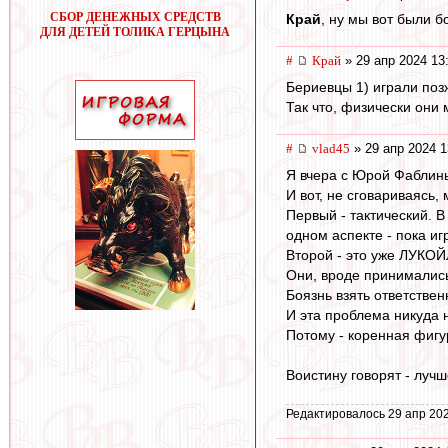
СБОР ДЕНЕЖНЫХ СРЕДСТВ
Край
, ну мы вот были 
ДЛЯ ДЕТЕЙ ТОЛИКА ГЕРЦЫНА
#
Край
» 29 апр 2024 13
Бериевцы 1) играли позж
Так что, физически они 
#
vlad45
» 29 апр 2024 1
Я вчера с Юрой Фаблин
И вот, не сговариваясь
Первый - тактический. 
одном аспекте - пока и
Второй - это уже ЛУК
Они, вроде принимались
Боязнь взять ответствен
И эта проблема никуда 
Потому - коренная фигу
Воистину говорят - луч
Редактировалось 29 апр 202