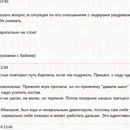
13:45
ешать вопрос,тк ситуация по его отношениям с лидерами раздевалк
бя снимать.
арательно не стоит.
узовики с баблом)
13:44
тью повторил путь Карпина, если так подумать. Пришел, с ходу 
жсезонье. Прежняя игра пропала, но по-прежнему "давали шанс" - 
 надо усилить состав.
ни шатко, ни валко, но терпели. Потом позорное начало третьего г
т Абаскаля, был еще и генеральным директором, поэтому сам себя у
о. нормально себя показал и может работать дальше. Это единстве
4 13:46