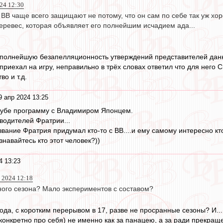
24 12:30
ВВ чаще всего защищают не потому, что он сам по себе так уж хор
еревес, которая объявляет его полнейшим исчадием ада...
 полнейшую безапелляционность утверждений представителей дан
приехал на игру, неправильно в трёх словах ответил что для него 
о и т.д.
9 апр 2024 13:25
тубе программу с Владимиром Японцем.
водителей Фратрии...
азвание Фратрия придумал кто-то с ВВ....и ему самому интересно кт
знавайтесь кто этот человек?))
4 13:23
 2024 12:18
ого сезона? Мало экспериментов с составом?
года, с коротким перерывом в 17, разве не просранные сезоны? И...
конкретно про себя) не именно как за панацею, а за ради прекраще