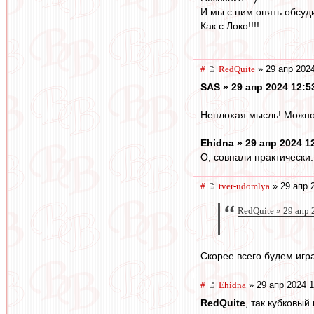
И мы с ним опять обсуд
Как с Локо!!!!
...
#
RedQuite
» 29 апр 2024
SAS » 29 апр 2024 12:5
Неплохая мысль! Можно 
Ehidna » 29 апр 2024 1
О, совпали практически..
#
tver-udomlya
» 29 апр 
RedQuite » 29 апр 
Скорее всего будем игра
#
Ehidna
» 29 апр 2024 1
RedQuite
, так кубковы