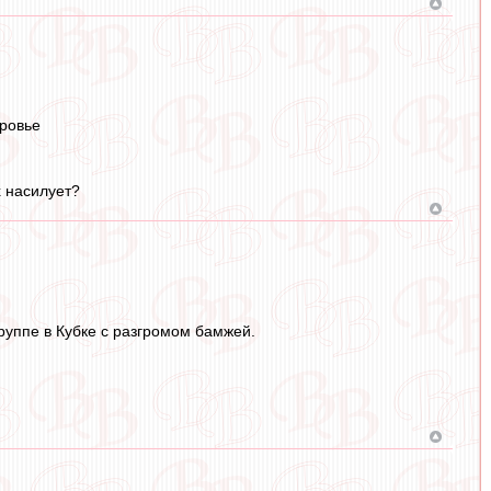
оровье
х насилует?
руппе в Кубке с разгромом бамжей.