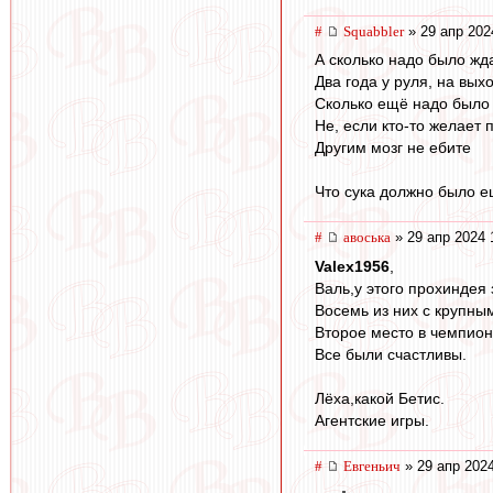
#
Squabbler
» 29 апр 202
А сколько надо было жда
Два года у руля, на вы
Сколько ещё надо было
Не, если кто-то желает 
Другим мозг не ебите
Что сука должно было е
#
авоська
» 29 апр 2024 
Valex1956
,
Валь,у этого прохиндея 
Восемь из них с крупны
Второе место в чемпион
Все были счастливы.
Лёха,какой Бетис.
Агентские игры.
#
Евгеньич
» 29 апр 2024