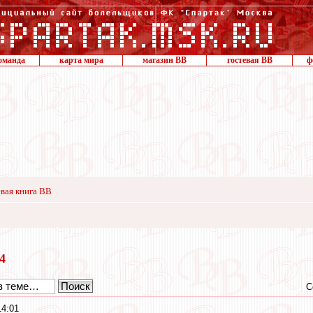
оманда
карта мира
магазин ВВ
гостевая ВВ
ф
вая книга ВВ
24
С
14:01