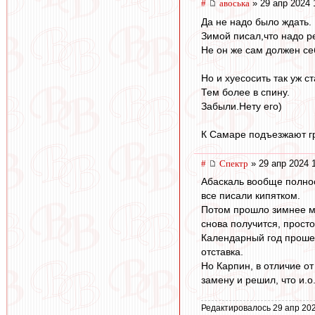
#
авоська
» 29 апр 2024 
Да не надо было ждать.
Зимой писал,что надо р
Не он же сам должен се
Но и хуесосить так уж ст
Тем более в спину.
Забыли.Нету его)
К Самаре подъезжают гр
#
Спектр
» 29 апр 2024 
Абаскаль вообще полнос
все писали кипятком.
Потом прошло зимнее ме
снова получится, просто
Календарный год прошел 
отставка.
Но Карпин, в отличие о
замену и решил, что и.
Редактировалось 29 апр 202