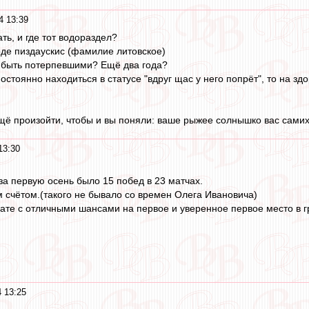
4 13:39
ть, и где тот водораздел?
ходе пиздаускис (фамилие литовское)
 быть потерпевшими? Ещё два года?
постоянно находиться в статусе "вдруг щас у него попрёт", то на зд
щё произойти, чтобы и вы поняли: ваше рыжее солнышко вас сами
13:30
за первую осень было 15 побед в 23 матчах.
м счётом.(такого не бывало со времен Олега Ивановича)
ате с отличными шансами на первое и уверенное первое место в г
 13:25