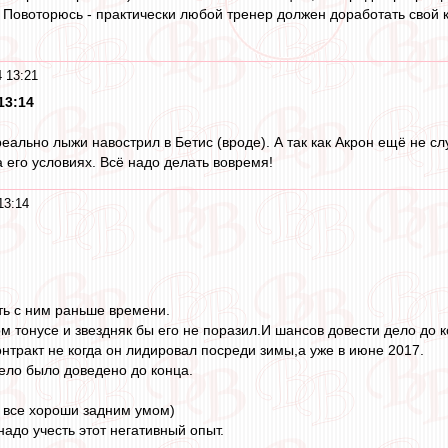
Повоторюсь - практически любой тренер должен доработать свой ко
 13:21
13:14
реально лыжи навострил в Бетис (вроде). А так как Акрон ещё не сл
 его условиях. Всё надо делать вовремя!
13:14
ть с ним раньше времени.
ом тонусе и звездняк бы его не поразил.И шансов довести дело до 
нтракт не когда он лидировал посреди зимы,а уже в июне 2017.
ело было доведено до конца.
 все хороши задним умом)
адо учесть этот негативный опыт.