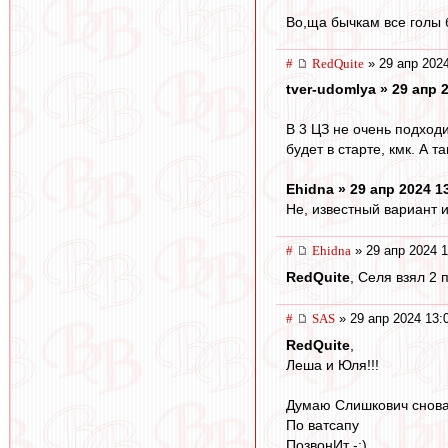
Во,ща бычкам все голы 
#
RedQuite
» 29 апр 2024
tver-udomlya » 29 апр 
В 3 ЦЗ не очень подход
будет в старте, кмк. А та
Ehidna » 29 апр 2024 1
Не, известный вариант и
#
Ehidna
» 29 апр 2024 1
RedQuite
, Селя взял 2 
#
SAS
» 29 апр 2024 13:
RedQuite
,
Леша и Юля!!!
Думаю Слишкович снов
По ватсапу
ПозвонИт -:)