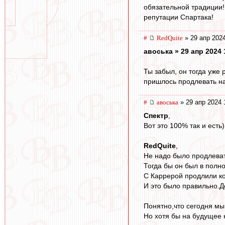
обязательной традиции! 
репутации Спартака!
#
RedQuite
» 29 апр 2024
авоська » 29 апр 2024 
Ты забыл, он тогда уже 
пришлось продлевать на
#
авоська
» 29 апр 2024 
Спектр
,
Вот это 100% так и есть)
RedQuite
,
Не надо было продлева
Тогда бы он был в полн
С Каррерой продлили ко
И это было правильно.Д
Понятно,что сегодня мы
Но хотя бы на будущее н