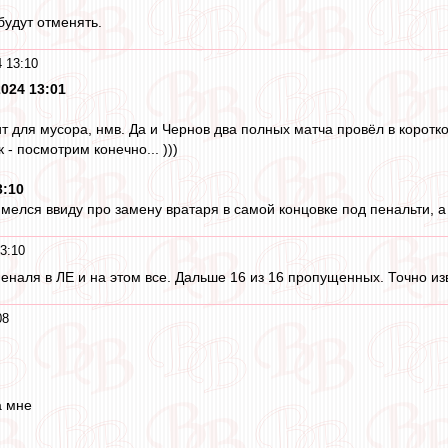
будут отменять.
 13:10
2024 13:01
ит для мусора, нмв. Да и Чернов два полных матча провёл в корот
к - посмотрим конечно... )))
3:10
мелся ввиду про замену вратаря в самой концовке под пенальти, а 
3:10
пеналя в ЛЕ и на этом все. Дальше 16 из 16 пропущенных. Точно из
08
а мне