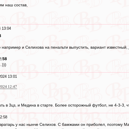
им наш состав,
 13:04
3
например и Селихова на пенальти выпустить, вариант известный, д
2:58
.)))
2024 13:01
2024 12:47
ть в 3цз, и Медина в старте. Более осторожный футбол, не 4-3-3, 
2:58
й вратарь у нас нынче Селихов. С бамжами он приболел, поэтому Ма