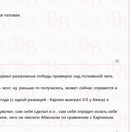
и патовая.
одержал разгромные победы примерно над половиной лиги,
мол, ну, раньше-то получалось, может, сейчас оправится и
ода (с одной разницей - Карпин выиграл 3:0 у Аякса) и
волил, сам себя сделал и.о., сам себя отрядил искать себе
нное, чего не хватило Абаскалю по сравнению с Карпиным.