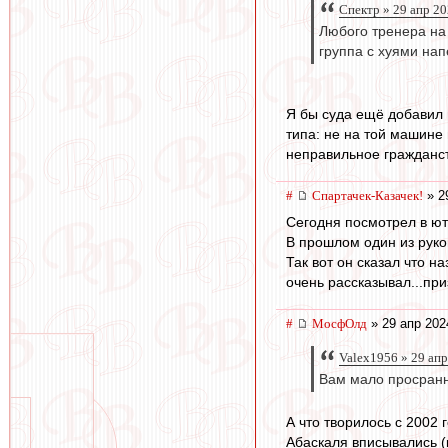
Спектр » 29 апр 20
Любого тренера на 
группа с хуями нап
Я бы суда ещё добавил
типа: не на той машине 
неправильное гражданств
#
Спартачек-Казачек!
» 2
Сегодня посмотрел в ю
В прошлом один из руко
Так вот он сказал что н
очень рассказывал...при
#
МосфОлд
» 29 апр 202
Valex1956 » 29 апр
Вам мало просранн
А что творилось с 2002 
Абаскаля вписывались (