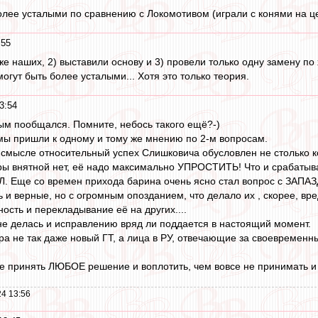
более усталыми по сравнению с Локомотивом (играли с конями на це
:55
е наших, 2) выставили основу и 3) провели только одну замену по 
могут быть более усталыми... Хотя это только теория.
3:54
ым пообщался. Помните, небось такого ещё?-)
, мы пришли к одному и тому же мнению по 2-м вопросам.
В смысле относительный успех Слишковича обусловлен не столько к
гры внятной нет, её надо максимально УПРОСТИТЬ! Что и срабатыв
ОЙЛ. Еще со времен прихода барина очень ясно стал вопрос с
 и верные, но с огромным опозданием, что делало их , скорее, вр
ность и перекладывание её на других....
не делась и исправлению вряд ли поддается в настоящий момент.
ра не так даже новый ГТ, а лица в РУ, отвечающие за своевременн
ше принять ЛЮБОЕ решение и воплотить, чем вовсе не принимать и 
4 13:56