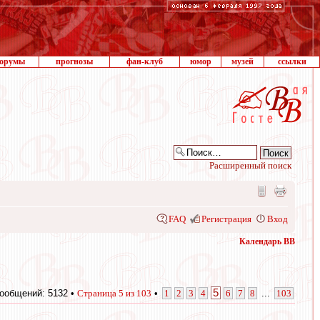
орумы
прогнозы
фан-клуб
юмор
музей
ссылки
Расширенный поиск
FAQ
Регистрация
Вход
Календарь ВВ
5
ообщений: 5132 •
Страница
5
из
103
•
1
2
3
4
6
7
8
...
103