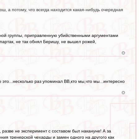
ош, а потому, что всегда находится какая-нибудь очередная
ной группы, приправленную убийственными аргументами
Спартак, не так обнял Беришу, не вышел рожей,
о это...несколько раз упоминал ВВ,кто мы,что мы...интересно
, разве не эксперимент с составом был накануне! А за
ния тренерской чехарды и замен одного на другого как